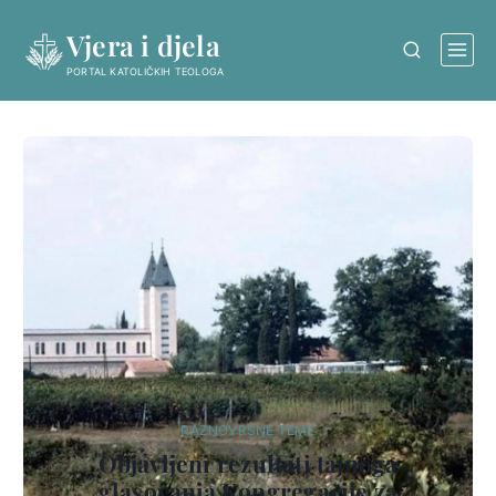
Skip
Vjera i djela
to
content
PORTAL KATOLIČKIH TEOLOGA
RAZNOVRSNE TEME
Objavljeni rezultati tajnoga
glasovanja Kongregacije za