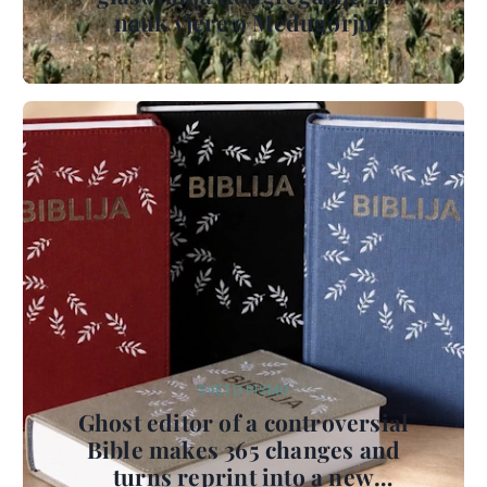
nauk vjere o Međugorju
SVETO PISMO
Ghost editor of a controversial
Bible makes 365 changes and
turns reprint into a new