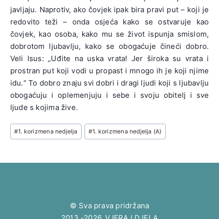
javljaju. Naprotiv, ako čovjek ipak bira pravi put – koji je
redovito teži – onda osjeća kako se ostvaruje kao
čovjek, kao osoba, kako mu se život ispunja smislom,
dobrotom ljubavlju, kako se obogaćuje čineći dobro.
Veli Isus: „Uđite na uska vrata! Jer široka su vrata i
prostran put koji vodi u propast i mnogo ih je koji njime
idu.“ To dobro znaju svi dobri i dragi ljudi koji s ljubavlju
obogaćuju i oplemenjuju i sebe i svoju obitelj i sve
ljude s kojima žive.
Post
#
1. korizmena nedjelja
#
1. korizmena nedjelja (A)
Tags:
© Sva prava pridržana
2013.-2026. VJERA I DJELA