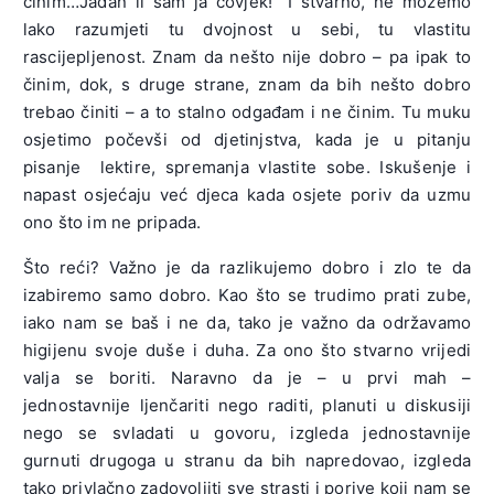
činim…Jadan li sam ja čovjek!“ I stvarno, ne možemo
lako razumjeti tu dvojnost u sebi, tu vlastitu
rascijepljenost. Znam da nešto nije dobro – pa ipak to
činim, dok, s druge strane, znam da bih nešto dobro
trebao činiti – a to stalno odgađam i ne činim. Tu muku
osjetimo počevši od djetinjstva, kada je u pitanju
pisanje lektire, spremanja vlastite sobe. Iskušenje i
napast osjećaju već djeca kada osjete poriv da uzmu
ono što im ne pripada.
Što reći? Važno je da razlikujemo dobro i zlo te da
izabiremo samo dobro. Kao što se trudimo prati zube,
iako nam se baš i ne da, tako je važno da održavamo
higijenu svoje duše i duha. Za ono što stvarno vrijedi
valja se boriti. Naravno da je – u prvi mah –
jednostavnije ljenčariti nego raditi, planuti u diskusiji
nego se svladati u govoru, izgleda jednostavnije
gurnuti drugoga u stranu da bih napredovao, izgleda
tako privlačno zadovoljiti sve strasti i porive koji nam se