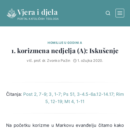
Skip
Vjera i djela
to
content
PORTAL KATOLIČKIH TEOLOGA
HOMILIJE U GODINI A
1. korizmena nedjelja (A): Iskušenje
vlč. prof. dr. Zvonko Pažin
1. ožujka 2020.
Čitanja:
Post 2, 7-9; 3, 1-7; Ps 51, 3-4.5-6a.12-14.17; Rim
5, 12-19; Mt 4, 1-11
Na početku korizme u Markovu evanđelju čitamo kako