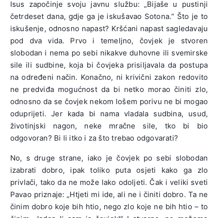
Isus započinje svoju javnu službu: „Bijaše u pustinji
četrdeset dana, gdje ga je iskušavao Sotona.“ Što je to
iskušenje, odnosno napast? Kršćani napast sagledavaju
pod dva vida. Prvo i temeljno, čovjek je stvoren
slobodan i nema po sebi nikakve duhovne ili svemirske
sile ili sudbine, koja bi čovjeka prisiljavala da postupa
na određeni način. Konačno, ni krivični zakon redovito
ne predviđa mogućnost da bi netko morao činiti zlo,
odnosno da se čovjek nekom lošem porivu ne bi mogao
oduprijeti. Jer kada bi nama vladala sudbina, usud,
životinjski nagon, neke mračne sile, tko bi bio
odgovoran? Bi li itko i za što trebao odgovarati?
No, s druge strane, iako je čovjek po sebi slobodan
izabrati dobro, ipak toliko puta osjeti kako ga zlo
privlači, tako da ne može lako odoljeti. Čak i veliki sveti
Pavao priznaje: „Htjeti mi ide, ali ne i činiti dobro. Ta ne
činim dobro koje bih htio, nego zlo koje ne bih htio – to