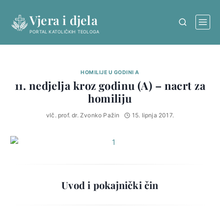
Skip
Vjera i djela
to
content
PORTAL KATOLIČKIH TEOLOGA
HOMILIJE U GODINI A
11. nedjelja kroz godinu (A) – nacrt za
homiliju
vlč. prof. dr. Zvonko Pažin
15. lipnja 2017.
Uvod i pokajnički čin