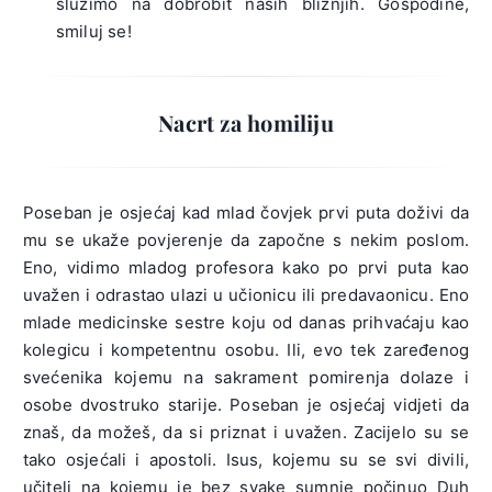
služimo na dobrobit naših bližnjih. Gospodine,
smiluj se!
Nacrt za homiliju
Poseban je osjećaj kad mlad čovjek prvi puta doživi da
mu se ukaže povjerenje da započne s nekim poslom.
Eno, vidimo mladog profesora kako po prvi puta kao
uvažen i odrastao ulazi u učionicu ili predavaonicu. Eno
mlade medicinske sestre koju od danas prihvaćaju kao
kolegicu i kompetentnu osobu. Ili, evo tek zaređenog
svećenika kojemu na sakrament pomirenja dolaze i
osobe dvostruko starije. Poseban je osjećaj vidjeti da
znaš, da možeš, da si priznat i uvažen. Zacijelo su se
tako osjećali i apostoli. Isus, kojemu su se svi divili,
učitelj na kojemu je bez svake sumnje počinuo Duh