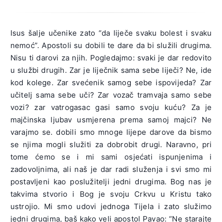
Isus šalje učenike zato “da liječe svaku bolest i svaku
nemoć”. Apostoli su dobili te dare da bi služili drugima.
Nisu ti darovi za njih. Pogledajmo: svaki je dar redovito
u službi drugih. Zar je liječnik sama sebe liječi? Ne, ide
kod kolege. Zar svećenik samog sebe ispovijeda? Zar
učitelj sama sebe uči? Zar vozač tramvaja samo sebe
vozi? zar vatrogasac gasi samo svoju kuću? Za je
majčinska ljubav usmjerena prema samoj majci? Ne
varajmo se. dobili smo mnoge lijepe darove da bismo
se njima mogli služiti za dobrobit drugi. Naravno, pri
tome ćemo se i mi sami osjećati ispunjenima i
zadovoljnima, ali naš je dar radi služenja i svi smo mi
postavljeni kao poslužitelji jedni drugima. Bog nas je
takvima stvorio i Bog je svoju Crkvu u Kristu tako
ustrojio. Mi smo udovi jednoga Tijela i zato služimo
jedni drugima, baš kako veli apostol Pavao: “Ne starajte