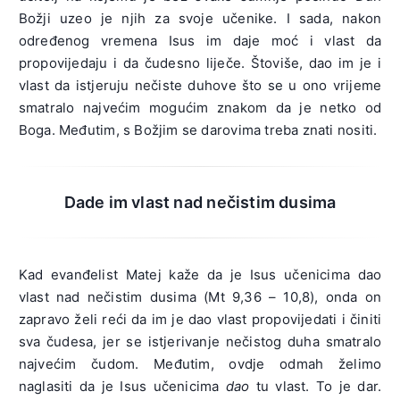
Božji uzeo je njih za svoje učenike. I sada, nakon
određenog vremena Isus im daje moć i vlast da
propovijedaju i da čudesno liječe. Štoviše, dao im je i
vlast da istjeruju nečiste duhove što se u ono vrijeme
smatralo najvećim mogućim znakom da je netko od
Boga. Međutim, s Božjim se darovima treba znati nositi.
Dade im vlast nad nečistim dusima
Kad evanđelist Matej kaže da je Isus učenicima dao
vlast nad nečistim dusima (Mt 9,36 – 10,8), onda on
zapravo želi reći da im je dao vlast propovijedati i činiti
sva čudesa, jer se istjerivanje nečistog duha smatralo
najvećim čudom. Međutim, ovdje odmah želimo
naglasiti da je Isus učenicima
dao
tu vlast. To je dar.