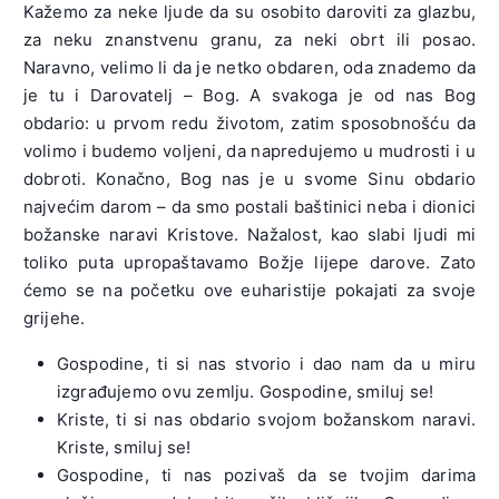
Kažemo za neke ljude da su osobito daroviti za glazbu,
za neku znanstvenu granu, za neki obrt ili posao.
Naravno, velimo li da je netko obdaren, oda znademo da
je tu i Darovatelj – Bog. A svakoga je od nas Bog
obdario: u prvom redu životom, zatim sposobnošću da
volimo i budemo voljeni, da napredujemo u mudrosti i u
dobroti. Konačno, Bog nas je u svome Sinu obdario
najvećim darom – da smo postali baštinici neba i dionici
božanske naravi Kristove. Nažalost, kao slabi ljudi mi
toliko puta upropaštavamo Božje lijepe darove. Zato
ćemo se na početku ove euharistije pokajati za svoje
grijehe.
Gospodine, ti si nas stvorio i dao nam da u miru
izgrađujemo ovu zemlju. Gospodine, smiluj se!
Kriste, ti si nas obdario svojom božanskom naravi.
Kriste, smiluj se!
Gospodine, ti nas pozivaš da se tvojim darima