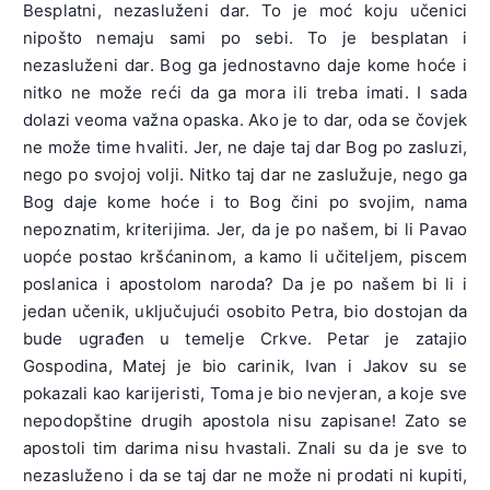
Besplatni, nezasluženi dar. To je moć koju učenici
nipošto nemaju sami po sebi. To je besplatan i
nezasluženi dar. Bog ga jednostavno daje kome hoće i
nitko ne može reći da ga mora ili treba imati. I sada
dolazi veoma važna opaska. Ako je to dar, oda se čovjek
ne može time hvaliti. Jer, ne daje taj dar Bog po zasluzi,
nego po svojoj volji. Nitko taj dar ne zaslužuje, nego ga
Bog daje kome hoće i to Bog čini po svojim, nama
nepoznatim, kriterijima. Jer, da je po našem, bi li Pavao
uopće postao kršćaninom, a kamo li učiteljem, piscem
poslanica i apostolom naroda? Da je po našem bi li i
jedan učenik, uključujući osobito Petra, bio dostojan da
bude ugrađen u temelje Crkve. Petar je zatajio
Gospodina, Matej je bio carinik, Ivan i Jakov su se
pokazali kao karijeristi, Toma je bio nevjeran, a koje sve
nepodopštine drugih apostola nisu zapisane! Zato se
apostoli tim darima nisu hvastali. Znali su da je sve to
nezasluženo i da se taj dar ne može ni prodati ni kupiti,