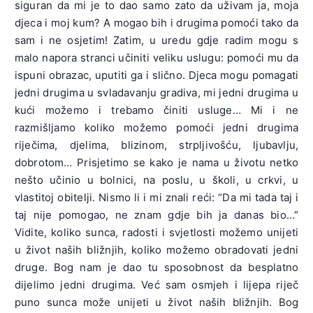
siguran da mi je to dao samo zato da uživam ja, moja
djeca i moj kum? A mogao bih i drugima pomoći tako da
sam i ne osjetim! Zatim, u uredu gdje radim mogu s
malo napora stranci učiniti veliku uslugu: pomoći mu da
ispuni obrazac, uputiti ga i slično. Djeca mogu pomagati
jedni drugima u svladavanju gradiva, mi jedni drugima u
kući možemo i trebamo činiti usluge… Mi i ne
razmišljamo koliko možemo pomoći jedni drugima
riječima, djelima, blizinom, strpljivošću, ljubavlju,
dobrotom… Prisjetimo se kako je nama u životu netko
nešto učinio u bolnici, na poslu, u školi, u crkvi, u
vlastitoj obitelji. Nismo li i mi znali reći: “Da mi tada taj i
taj nije pomogao, ne znam gdje bih ja danas bio…”
Vidite, koliko sunca, radosti i svjetlosti možemo unijeti
u život naših bližnjih, koliko možemo obradovati jedni
druge. Bog nam je dao tu sposobnost da besplatno
dijelimo jedni drugima. Već sam osmjeh i lijepa riječ
puno sunca može unijeti u život naših bližnjih. Bog