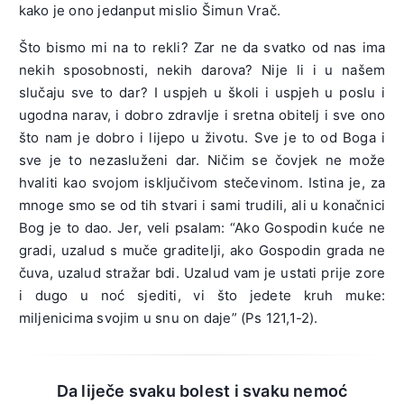
kako je ono jedanput mislio Šimun Vrač.
Što bismo mi na to rekli? Zar ne da svatko od nas ima
nekih sposobnosti, nekih darova? Nije li i u našem
slučaju sve to dar? I uspjeh u školi i uspjeh u poslu i
ugodna narav, i dobro zdravlje i sretna obitelj i sve ono
što nam je dobro i lijepo u životu. Sve je to od Boga i
sve je to nezasluženi dar. Ničim se čovjek ne može
hvaliti kao svojom isključivom stečevinom. Istina je, za
mnoge smo se od tih stvari i sami trudili, ali u konačnici
Bog je to dao. Jer, veli psalam: “Ako Gospodin kuće ne
gradi, uzalud s muče graditelji, ako Gospodin grada ne
čuva, uzalud stražar bdi. Uzalud vam je ustati prije zore
i dugo u noć sjediti, vi što jedete kruh muke:
miljenicima svojim u snu on daje” (Ps 121,1-2).
Da liječe svaku bolest i svaku nemoć