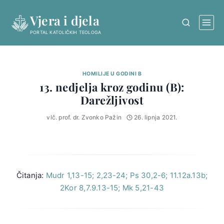
Skip
Vjera i djela
to
content
PORTAL KATOLIČKIH TEOLOGA
HOMILIJE U GODINI B
13. nedjelja kroz godinu (B):
Darežljivost
vlč. prof. dr. Zvonko Pažin
26. lipnja 2021.
Čitanja:
Mudr 1,13-15; 2,23-24; Ps 30,2-6; 11.12a.13b;
2Kor 8,7.9.13-15; Mk 5,21-43