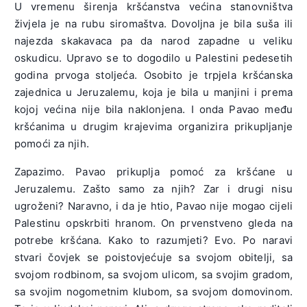
U vremenu širenja kršćanstva većina stanovništva
živjela je na rubu siromaštva. Dovoljna je bila suša ili
najezda skakavaca pa da narod zapadne u veliku
oskudicu. Upravo se to dogodilo u Palestini pedesetih
godina prvoga stoljeća. Osobito je trpjela kršćanska
zajednica u Jeruzalemu, koja je bila u manjini i prema
kojoj većina nije bila naklonjena. I onda Pavao među
kršćanima u drugim krajevima organizira prikupljanje
pomoći za njih.
Zapazimo. Pavao prikuplja pomoć za kršćane u
Jeruzalemu. Zašto samo za njih? Zar i drugi nisu
ugroženi? Naravno, i da je htio, Pavao nije mogao cijeli
Palestinu opskrbiti hranom. On prvenstveno gleda na
potrebe kršćana. Kako to razumjeti? Evo. Po naravi
stvari čovjek se poistovjećuje sa svojom obitelji, sa
svojom rodbinom, sa svojom ulicom, sa svojim gradom,
sa svojim nogometnim klubom, sa svojom domovinom.