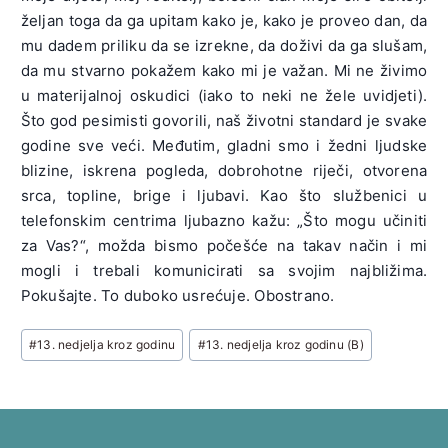
željan toga da ga upitam kako je, kako je proveo dan, da
mu dadem priliku da se izrekne, da doživi da ga slušam,
da mu stvarno pokažem kako mi je važan. Mi ne živimo
u materijalnoj oskudici (iako to neki ne žele uvidjeti).
Što god pesimisti govorili, naš životni standard je svake
godine sve veći. Međutim, gladni smo i žedni ljudske
blizine, iskrena pogleda, dobrohotne riječi, otvorena
srca, topline, brige i ljubavi. Kao što službenici u
telefonskim centrima ljubazno kažu: „Što mogu učiniti
za Vas?“, možda bismo počešće na takav način i mi
mogli i trebali komunicirati sa svojim najbližima.
Pokušajte. To duboko usrećuje. Obostrano.
Post
#
13. nedjelja kroz godinu
#
13. nedjelja kroz godinu (B)
Tags: