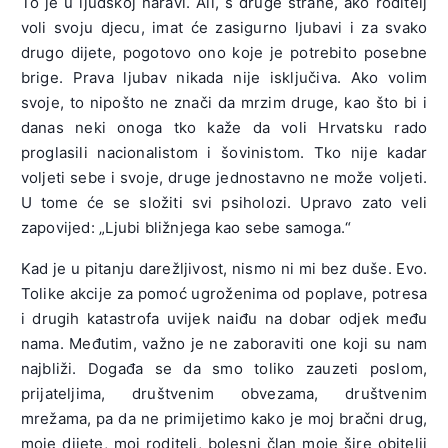
To je u ljudskoj naravi. Ali, s druge strane, ako roditelj
voli svoju djecu, imat će zasigurno ljubavi i za svako
drugo dijete, pogotovo ono koje je potrebito posebne
brige. Prava ljubav nikada nije isključiva. Ako volim
svoje, to nipošto ne znači da mrzim druge, kao što bi i
danas neki onoga tko kaže da voli Hrvatsku rado
proglasili nacionalistom i šovinistom. Tko nije kadar
voljeti sebe i svoje, druge jednostavno ne može voljeti.
U tome će se složiti svi psiholozi. Upravo zato veli
zapovijed: „Ljubi bližnjega kao sebe samoga.“
Kad je u pitanju darežljivost, nismo ni mi bez duše. Evo.
Tolike akcije za pomoć ugroženima od poplave, potresa
i drugih katastrofa uvijek naiđu na dobar odjek među
nama. Međutim, važno je ne zaboraviti one koji su nam
najbliži. Događa se da smo toliko zauzeti poslom,
prijateljima, društvenim obvezama, društvenim
mrežama, pa da ne primijetimo kako je moj bračni drug,
moje dijete, moj roditelj, bolesni član moje šire obitelji