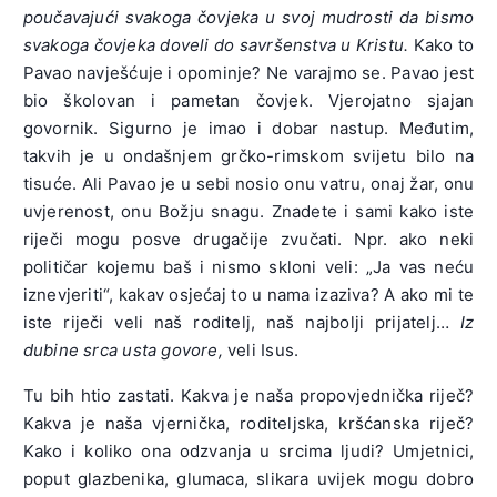
poučavajući svakoga čovjeka u svoj mudrosti da bismo
svakoga čovjeka doveli do savršenstva u Kristu.
Kako to
Pavao navješćuje i opominje? Ne varajmo se. Pavao jest
bio školovan i pametan čovjek. Vjerojatno sjajan
govornik. Sigurno je imao i dobar nastup. Međutim,
takvih je u ondašnjem grčko-rimskom svijetu bilo na
tisuće. Ali Pavao je u sebi nosio onu vatru, onaj žar, onu
uvjerenost, onu Božju snagu. Znadete i sami kako iste
riječi mogu posve drugačije zvučati. Npr. ako neki
političar kojemu baš i nismo skloni veli: „Ja vas neću
iznevjeriti“, kakav osjećaj to u nama izaziva? A ako mi te
iste riječi veli naš roditelj, naš najbolji prijatelj…
Iz
dubine srca usta govore,
veli Isus.
Tu bih htio zastati. Kakva je naša propovjednička riječ?
Kakva je naša vjernička, roditeljska, kršćanska riječ?
Kako i koliko ona odzvanja u srcima ljudi? Umjetnici,
poput glazbenika, glumaca, slikara uvijek mogu dobro