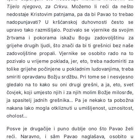
Tijelo njegovo, za Crkvu.
Možemo li reći da nešto
nedostaje Kristovim patnjama, pa da bi Pavao to trebao
nadopunjavati? U kršćanskoj duhovnosti često se
upravo tako razmišljalo. Pozivalo se vjernike da svojim
žrtvama i pokorama iskažu Bogu zadovoljštinu za
grijehe drugih ljudi, što znači da bi ti grešnici bez naše
zadovoljštine propali. Vjernike se osobito rado na to
pozivalo u vrijeme poklada, jer, eto, treba nadomiriti za
tolike grijehe počinjene u pokladnim ludovanjima, treba
smiriti opravdanu Božju srdžbu. Pri tome se i nesvjesno
gledalo na to kako su oni drugi grešni, a ja, eto, svet
čovjek, koji umjesto njih i za njih molim Božje milosrđe,
ja spasitelj jadnih grešnika… Pa je nekako ta pobožna
nakana lako mogla otkliznuti u umišljenost, uznositost,
oholost…
Posve je drugačije i puno dublje ono što Pavao želi
reći. Naravno, i sâm Pavao naglašava, osobito u