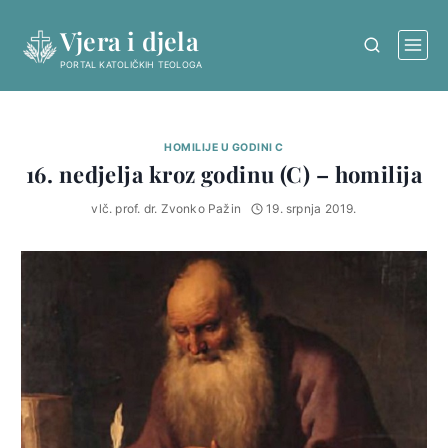
Skip
Vjera i djela
to
content
PORTAL KATOLIČKIH TEOLOGA
HOMILIJE U GODINI C
16. nedjelja kroz godinu (C) – homilija
vlč. prof. dr. Zvonko Pažin
19. srpnja 2019.