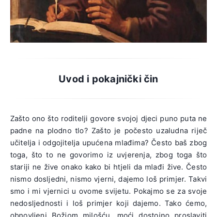
Uvod i pokajnički čin
Zašto ono što roditelji govore svojoj djeci puno puta ne
padne na plodno tlo? Zašto je počesto uzaludna riječ
učitelja i odgojitelja upućena mlađima? Često baš zbog
toga, što to ne govorimo iz uvjerenja, zbog toga što
stariji ne žive onako kako bi htjeli da mlađi žive. Često
nismo dosljedni, nismo vjerni, dajemo loš primjer. Takvi
smo i mi vjernici u ovome svijetu. Pokajmo se za svoje
nedosljednosti i loš primjer koji dajemo. Tako ćemo,
obnovljeni Božjom milošću, moći dostojno proslaviti