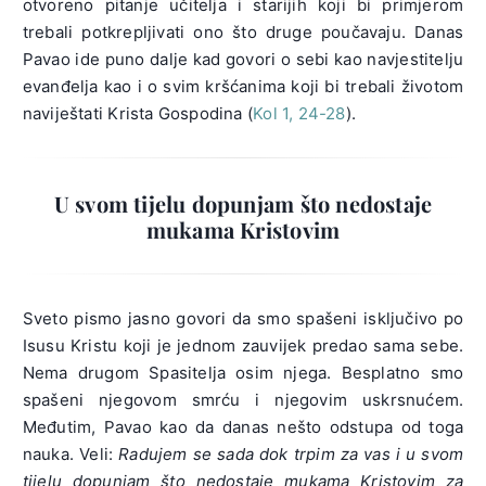
otvoreno pitanje učitelja i starijih koji bi primjerom
trebali potkrepljivati ono što druge poučavaju. Danas
Pavao ide puno dalje kad govori o sebi kao navjestitelju
evanđelja kao i o svim kršćanima koji bi trebali životom
naviještati Krista Gospodina (
Kol 1, 24-28
).
U svom tijelu dopunjam što nedostaje
mukama Kristovim
Sveto pismo jasno govori da smo spašeni isključivo po
Isusu Kristu koji je jednom zauvijek predao sama sebe.
Nema drugom Spasitelja osim njega. Besplatno smo
spašeni njegovom smrću i njegovim uskrsnućem.
Međutim, Pavao kao da danas nešto odstupa od toga
nauka. Veli:
Radujem se sada dok trpim za vas i u svom
tijelu dopunjam što nedostaje mukama Kristovim za