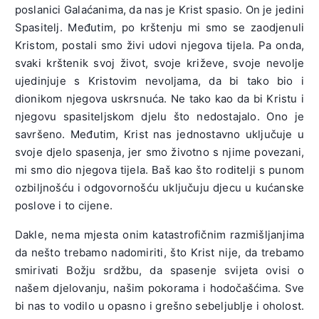
poslanici Galaćanima, da nas je Krist spasio. On je jedini
Spasitelj. Međutim, po krštenju mi smo se zaodjenuli
Kristom, postali smo živi udovi njegova tijela. Pa onda,
svaki krštenik svoj život, svoje križeve, svoje nevolje
ujedinjuje s Kristovim nevoljama, da bi tako bio i
dionikom njegova uskrsnuća. Ne tako kao da bi Kristu i
njegovu spasiteljskom djelu što nedostajalo. Ono je
savršeno. Međutim, Krist nas jednostavno uključuje u
svoje djelo spasenja, jer smo životno s njime povezani,
mi smo dio njegova tijela. Baš kao što roditelji s punom
ozbiljnošću i odgovornošću uključuju djecu u kućanske
poslove i to cijene.
Dakle, nema mjesta onim katastrofičnim razmišljanjima
da nešto trebamo nadomiriti, što Krist nije, da trebamo
smirivati Božju srdžbu, da spasenje svijeta ovisi o
našem djelovanju, našim pokorama i hodočašćima. Sve
bi nas to vodilo u opasno i grešno sebeljublje i oholost.