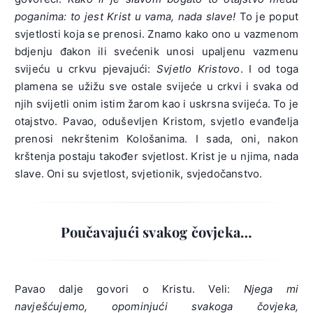
poganima: to jest Krist u vama, nada slave!
To je poput
svjetlosti koja se prenosi. Znamo kako ono u vazmenom
bdjenju đakon ili svećenik unosi upaljenu vazmenu
svijeću u crkvu pjevajući:
Svjetlo Kristovo
. I od toga
plamena se užižu sve ostale svijeće u crkvi i svaka od
njih svijetli onim istim žarom kao i uskrsna svijeća. To je
otajstvo. Pavao, oduševljen Kristom, svjetlo evanđelja
prenosi nekrštenim Kološanima. I sada, oni, nakon
krštenja postaju također svjetlost. Krist je u njima, nada
slave. Oni su svjetlost, svjetionik, svjedočanstvo.
Poučavajući svakog čovjeka…
Pavao dalje govori o Kristu. Veli:
Njega mi
navješćujemo, opominjući svakoga čovjeka,