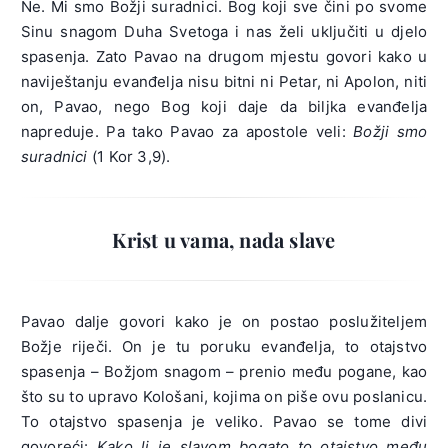
Ne. Mi smo Božji suradnici. Bog koji sve čini po svome
Sinu snagom Duha Svetoga i nas želi uključiti u djelo
spasenja. Zato Pavao na drugom mjestu govori kako u
naviještanju evanđelja nisu bitni ni Petar, ni Apolon, niti
on, Pavao, nego Bog koji daje da biljka evanđelja
napreduje. Pa tako Pavao za apostole veli:
Božji smo
suradnici
(1 Kor 3,9).
Krist u vama, nada slave
Pavao dalje govori kako je on postao poslužiteljem
Božje riječi. On je tu poruku evanđelja, to otajstvo
spasenja – Božjom snagom – prenio među pogane, kao
što su to upravo Kološani, kojima on piše ovu poslanicu.
To otajstvo spasenja je veliko. Pavao se tome divi
govoreći:
Kako li je slavom bogato to otajstvo među