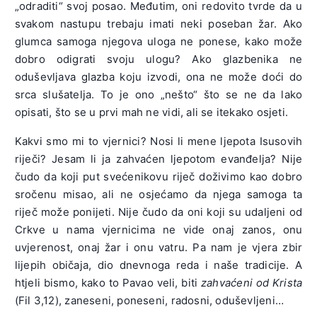
„odraditi“ svoj posao. Međutim, oni redovito tvrde da u
svakom nastupu trebaju imati neki poseban žar. Ako
glumca samoga njegova uloga ne ponese, kako može
dobro odigrati svoju ulogu? Ako glazbenika ne
oduševljava glazba koju izvodi, ona ne može doći do
srca slušatelja. To je ono „nešto“ što se ne da lako
opisati, što se u prvi mah ne vidi, ali se itekako osjeti.
Kakvi smo mi to vjernici? Nosi li mene ljepota Isusovih
riječi? Jesam li ja zahvaćen ljepotom evanđelja? Nije
čudo da koji put svećenikovu riječ doživimo kao dobro
sročenu misao, ali ne osjećamo da njega samoga ta
riječ može ponijeti. Nije čudo da oni koji su udaljeni od
Crkve u nama vjernicima ne vide onaj zanos, onu
uvjerenost, onaj žar i onu vatru. Pa nam je vjera zbir
lijepih običaja, dio dnevnoga reda i naše tradicije. A
htjeli bismo, kako to Pavao veli, biti
zahvaćeni od Krista
(Fil 3,12), zaneseni, poneseni, radosni, oduševljeni…