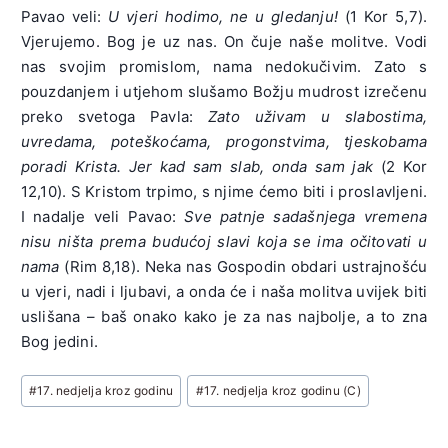
Pavao veli:
U vjeri hodimo, ne u gledanju!
(1 Kor 5,7).
Vjerujemo. Bog je uz nas. On čuje naše molitve. Vodi
nas svojim promislom, nama nedokučivim. Zato s
pouzdanjem i utjehom slušamo Božju mudrost izrečenu
preko svetoga Pavla:
Zato uživam u slabostima,
uvredama, poteškoćama, progonstvima, tjeskobama
poradi Krista. Jer kad sam slab, onda sam jak
(2 Kor
12,10). S Kristom trpimo, s njime ćemo biti i proslavljeni.
I nadalje veli Pavao:
S
ve patnje sadašnjega vremena
nisu ništa prema budućoj slavi koja se ima očitovati u
nama
(Rim 8,18). Neka nas Gospodin obdari ustrajnošću
u vjeri, nadi i ljubavi, a onda će i naša molitva uvijek biti
uslišana – baš onako kako je za nas najbolje, a to zna
Bog jedini.
Post
#
17. nedjelja kroz godinu
#
17. nedjelja kroz godinu (C)
Tags: