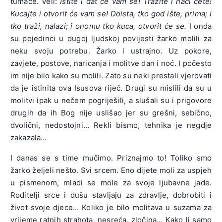
tumače. Veli:
Ištite i dat će vam se! Tražite i naći ćete!
Kucajte i otvorit će vam se! Doista, tko god ište, prima; i
tko traži, nalazi; i onomu tko kuca, otvorit će se.
I onda
su pojedinci u dugoj ljudskoj povijesti žarko molili za
neku svoju potrebu. Žarko i ustrajno. Uz pokore,
zavjete, postove, naricanja i molitve dan i noć. I počesto
im nije bilo kako su molili. Zato su neki prestali vjerovati
da je istinita ova Isusova riječ. Drugi su mislili da su u
molitvi ipak u nečem pogriješili, a slušali su i prigovore
drugih da ih Bog nije uslišao jer su grešni, sebično,
dvolični, nedostojni… Rekli bismo, tehnika je negdje
zakazala…
I danas se s time mučimo. Priznajmo to! Toliko smo
žarko željeli nešto. Svi srcem. Eno dijete moli za uspjeh
u pismenom, mladi se mole za svoje ljubavne jade.
Roditelji srce i dušu stavljaju za zdravlje, dobrobiti i
život svoje djece… Koliko je bilo molitava u suzama za
vrijeme ratnih strahota, nesreća, zločina… Kako li samo