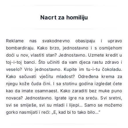
Nacrt za homiliju
Reklame nas svakodnevno obasipaju i upravo
bombardiraju. Kako brzo, jednostavno i s osmijehom
doći u nov, vlastiti stan? Jednostavno. Uzmete kredit u
toj-i-toj banci. Što učiniti da vam djeca rastu zdravo i
veselo? Vrlo jednostavno. Kupite im tu-i-tu čokoladu.
Kako sačuvati vječitu mladost? Određena krema za
njegu kože čuda čini. I sa stotinu godina izgledat ćete
kao da imate osamnaest. Kako zaraditi bez muke puno
novaca? Jednostavno. Igrate igre na sreću. Svi sretni,
svi se smiješe, svi su mladi i lijepi… Samo se možemo
gorko nasmijati i reći: „E, kad bi to tako bilo…“