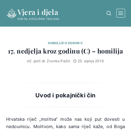
Skip
Vjera i djela
to
content
PORTAL KATOLIČKIH TEOLOGA
HOMILIJE U GODINI C
17. nedjelja kroz godinu (C) – homilija
vlč. prof. dr. Zvonko Pažin
25. srpnja 2019.
Uvod i pokajnički čin
Hrvatska riječ „molitva“ može nas koji put dovesti u
nedoumicu. Molitvom, kako sama riječ kaže, od Boga