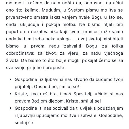
molimo i tražimo da nam nešto da, odnosno, da učini
ono što želimo. Međutim, u Svetom pismu molitva se
prvenstveno smatra iskazivanjem hvale Bogu u što se,
onda, uključuje i pokoja molba. Ne bismo htjeli biti
poput onih nezahvalnika koji svoje znance traže samo
onda kad im treba neka usluga. U ovoj svetoj misi htjeli
bismo u prvom redu zahvaliti Bogu za tolika
dobročinstva: za život, za vjeru, za nadu vječnoga
života. Da bismo to što bolje mogli, pokajat ćemo se za
sve svoje grijehe i propuste.
Gospodine, iz ljubavi si nas stvorio da budemo tvoji
prijatelji. Gospodine, smiluj se!
Kriste, kao naš brat i naš Spasitelj, učinio si nas
pravom Božjom djecom. Kriste, smiluj se!
Gospodine, ti nas pozivaš da ti uvijek s pouzdanjem
i ljubavlju upućujemo molitve i zahvale. Gospodine,
smiluj se!