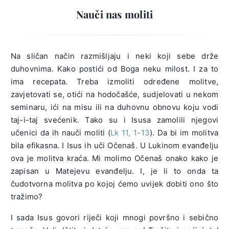
Nauči nas moliti
Na sličan način razmišljaju i neki koji sebe drže
duhovnima. Kako postići od Boga neku milost. I za to
ima recepata. Treba izmoliti određene molitve,
zavjetovati se, otići na hodočašće, sudjelovati u nekom
seminaru, ići na misu ili na duhovnu obnovu koju vodi
taj-i-taj svećenik. Tako su i Isusa zamolili njegovi
učenici da ih nauči moliti (
Lk 11, 1-13
). Da bi im molitva
bila efikasna. I Isus ih uči Očenaš. U Lukinom evanđelju
ova je molitva kraća. Mi molimo Očenaš onako kako je
zapisan u Matejevu evanđelju. I, je li to onda ta
čudotvorna molitva po kojoj ćemo uvijek dobiti ono što
tražimo?
I sada Isus govori riječi koji mnogi površno i sebično