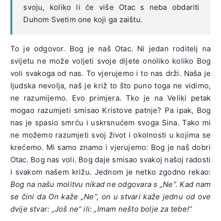
svoju, koliko li će više Otac s neba obdariti
Duhom Svetim one koji ga zaištu.
To je odgovor. Bog je naš Otac. Ni jedan roditelj na
svijetu ne može voljeti svoje dijete onoliko koliko Bog
voli svakoga od nas. To vjerujemo i to nas drži. Naša je
ljudska nevolja, naš je križ to što puno toga ne vidimo,
ne razumijemo. Evo primjera. Tko je na Veliki petak
mogao razumjeti smisao Kristove patnje? Pa ipak, Bog
nas je spasio smrću i uskrsnućem svoga Sina. Tako mi
ne možemo razumjeti svoj život i okolnosti u kojima se
krećemo. Mi samo znamo i vjerujemo: Bog je naš dobri
Otac. Bog nas voli. Bog daje smisao svakoj našoj radosti
i svakom našem križu. Jednom je netko zgodno rekao:
Bog na našu molitvu nikad ne odgovara s „Ne“. Kad nam
se čini da On kaže „Ne“, on u stvari kaže jednu od ove
dvije stvar: „Još ne“ ili: „Imam nešto bolje za tebe!“