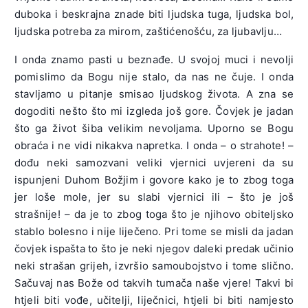
duboka i beskrajna znade biti ljudska tuga, ljudska bol,
ljudska potreba za mirom, zaštićenošću, za ljubavlju…
I onda znamo pasti u beznađe. U svojoj muci i nevolji
pomislimo da Bogu nije stalo, da nas ne čuje. I onda
stavljamo u pitanje smisao ljudskog života. A zna se
dogoditi nešto što mi izgleda još gore. Čovjek je jadan
što ga život šiba velikim nevoljama. Uporno se Bogu
obraća i ne vidi nikakva napretka. I onda – o strahote! –
dođu neki samozvani veliki vjernici uvjereni da su
ispunjeni Duhom Božjim i govore kako je to zbog toga
jer loše mole, jer su slabi vjernici ili – što je još
strašnije! – da je to zbog toga što je njihovo obiteljsko
stablo bolesno i nije liječeno. Pri tome se misli da jadan
čovjek ispašta to što je neki njegov daleki predak učinio
neki strašan grijeh, izvršio samoubojstvo i tome slično.
Sačuvaj nas Bože od takvih tumača naše vjere! Takvi bi
htjeli biti vođe, učitelji, liječnici, htjeli bi biti namjesto