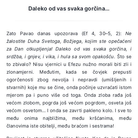
Daleko od vas svaka gorčina…
Zato Pavao danas upozorava (Ef 4, 30–5, 2):
Ne
žalostite Duha Svetoga, Božjega, kojim ste opečaćeni
za Dan otkupljenja! Daleko od vas svaka gorčina, i
srdžba, i gnjev, i vika, i hula sa svom opakošću.
Što se
to zbivalo? Nisu vjernici u Efezu nužno morali biti zli i
zlonamjerni. Međutim, kada se čovjek prepusti
ogorčenosti zbog nevolja i nepravdi (umišljenih i
stvarnih) koje mu se čine, onda počinje uzvraćati istom
mjerom pa i puno više od toga. Onda zloba rađa još
većom zlobom, pogrda još većom pogrdom, osveta još
većom osvetom… I onda se zavrti pakleno kolo. I sve to
među onima najbližima, među kršćanima, među
članovima iste obitelji, među braćom i sestrama!