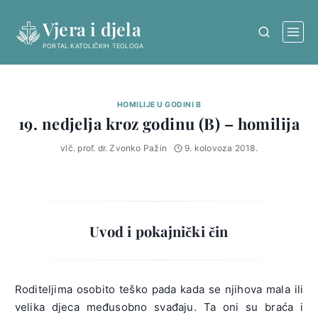
Skip
Vjera i djela
to
content
PORTAL KATOLIČKIH TEOLOGA
HOMILIJE U GODINI B
19. nedjelja kroz godinu (B) – homilija
vlč. prof. dr. Zvonko Pažin
9. kolovoza 2018.
Uvod i pokajnički čin
Roditeljima osobito teško pada kada se njihova mala ili
velika djeca međusobno svađaju. Ta oni su braća i