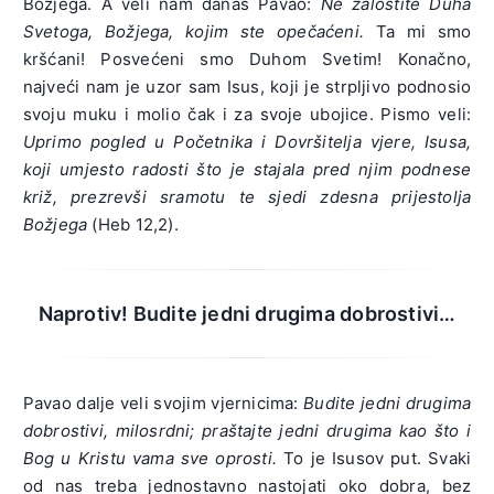
Božjega. A veli nam danas Pavao:
Ne žalostite Duha
Svetoga, Božjega, kojim ste opečaćeni.
Ta mi smo
kršćani! Posvećeni smo Duhom Svetim! Konačno,
najveći nam je uzor sam Isus, koji je strpljivo podnosio
svoju muku i molio čak i za svoje ubojice. Pismo veli:
Uprimo pogled u Početnika i Dovršitelja vjere, Isusa,
koji umjesto radosti što je stajala pred njim podnese
križ, prezrevši sramotu te sjedi zdesna prijestolja
Božjega
(Heb 12,2).
Naprotiv! Budite jedni drugima dobrostivi…
Pavao dalje veli svojim vjernicima:
Budite jedni drugima
dobrostivi, milosrdni; praštajte jedni drugima kao što i
Bog u Kristu vama sve oprosti.
To je Isusov put. Svaki
od nas treba jednostavno nastojati oko dobra, bez