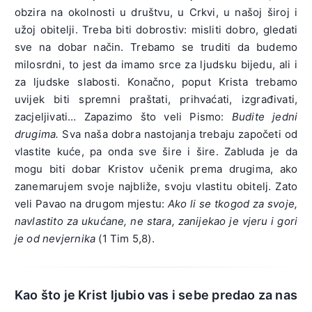
obzira na okolnosti u društvu, u Crkvi, u našoj široj i
užoj obitelji. Treba biti dobrostiv: misliti dobro, gledati
sve na dobar način. Trebamo se truditi da budemo
milosrdni, to jest da imamo srce za ljudsku bijedu, ali i
za ljudske slabosti. Konačno, poput Krista trebamo
uvijek biti spremni praštati, prihvaćati, izgrađivati,
zacjeljivati… Zapazimo što veli Pismo:
Budite jedni
drugima.
Sva naša dobra nastojanja trebaju započeti od
vlastite kuće, pa onda sve šire i šire. Zabluda je da
mogu biti dobar Kristov učenik prema drugima, ako
zanemarujem svoje najbliže, svoju vlastitu obitelj. Zato
veli Pavao na drugom mjestu:
Ako li se tkogod za svoje,
navlastito za ukućane, ne stara, zanijekao je vjeru i gori
je od nevjernika
(1 Tim 5,8).
Kao što je Krist ljubio vas i sebe predao za nas