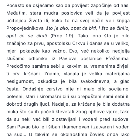
Počesto se osjećamo kao da povijest započinje od nas.
Međutim, stara mudra poslovica veli da je povijest
učiteljica života ili, kako to na svoj način veli knjiga
Propovjednikova,
što je bilo, opet će biti, i što se činilo,
opet će se činiti
(Prop 1,9). Tako, ono što je bilo
značajno za prvu, apostolsku Crkvu i danas se u velikoj
mjeri pokazuje kao važno. Evo, već nekoliko nedjelja
slušamo odlomke iz Pavlove poslanice Efežanima.
Predočimo samima sebi u kakvim su vremenima živjeli
ti prvi kršćani. Znamo, vladala je velika materijalna
nesigurnost, oskudica je bila svakodnevna, a glad
česta. Ondašnje carstvo nije ni malo bilo socijalno:
bolesni, stari i siromašni bili su prepušteni sami sebi ili
dobroti drugih ljudi. Nadalje, za kršćane je bila dodatna
muka što su ih počeli klevetati zbog njihove vjere, tako
da su neki već bili zlostavljani i vođeni pred sudove.
Sam Pavao bio je i šiban i kamenovan i zatvaran i vođen
na sud… U takvim se okolnostima čovjek onda lako