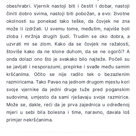
obeshrabri. Vjernik nastoji biti i čestit i dobar, nastoji
činiti dobro svima, nastoji biti pobožan, a evo: životne
okolnosti su ponekad tako teške, da čovjek ne zna
može li izdržati. U svemu tome, međutim, najviše boli
zloba i mržnja drugih ljudi. Trudim se oko dobra, a
uzvrati mi se zlom. Kako da se čovjek ne ražalosti,
štoviše kako da ne klone duhom, da se ne ogorči? A
onda dolazi ono što je svakako bilo najteže. Počeli su
se javljati i nesporazumi, prepirke i svađe među samim
kršćanima. Očito se nije radilo tek o bezazlenim
razmiricama. Tako Pavao na jednom drugom mjestu kori
svoje vjernike da jedni druge tuže pred poganskim
sudovima, umjesto da sami rješavaju svoje razmirice.
Može se, dakle, reći da je prva zajednica u određenoj
mjeri u sebi bila bolesna i time, naravno, davala loš
primjer nekršćanima.