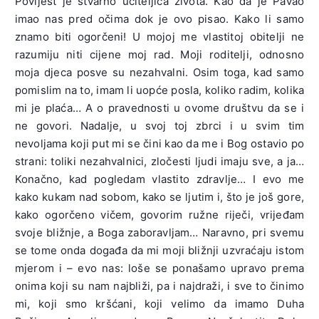
Povijest je stvarno učiteljica života. Kao da je Pavao
imao nas pred očima dok je ovo pisao. Kako li samo
znamo biti ogorčeni! U mojoj me vlastitoj obitelji ne
razumiju niti cijene moj rad. Moji roditelji, odnosno
moja djeca posve su nezahvalni. Osim toga, kad samo
pomislim na to, imam li uopće posla, koliko radim, kolika
mi je plaća… A o pravednosti u ovome društvu da se i
ne govori. Nadalje, u svoj toj zbrci i u svim tim
nevoljama koji put mi se čini kao da me i Bog ostavio po
strani: toliki nezahvalnici, zločesti ljudi imaju sve, a ja…
Konačno, kad pogledam vlastito zdravlje… I evo me
kako kukam nad sobom, kako se ljutim i, što je još gore,
kako ogorčeno vičem, govorim ružne riječi, vrijeđam
svoje bližnje, a Boga zaboravljam… Naravno, pri svemu
se tome onda događa da mi moji bližnji uzvraćaju istom
mjerom i – evo nas: loše se ponašamo upravo prema
onima koji su nam najbliži, pa i najdraži, i sve to činimo
mi, koji smo kršćani, koji velimo da imamo Duha