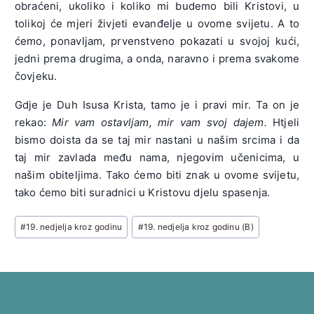
obraćeni, ukoliko i koliko mi budemo bili Kristovi, u
tolikoj će mjeri živjeti evanđelje u ovome svijetu. A to
ćemo, ponavljam, prvenstveno pokazati u svojoj kući,
jedni prema drugima, a onda, naravno i prema svakome
čovjeku.
Gdje je Duh Isusa Krista, tamo je i pravi mir. Ta on je
rekao:
Mir vam ostavljam, mir vam svoj dajem.
Htjeli
bismo doista da se taj mir nastani u našim srcima i da
taj mir zavlada među nama, njegovim učenicima, u
našim obiteljima. Tako ćemo biti znak u ovome svijetu,
tako ćemo biti suradnici u Kristovu djelu spasenja.
Post
#
19. nedjelja kroz godinu
#
19. nedjelja kroz godinu (B)
Tags: