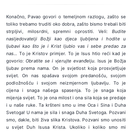
Konačno, Pavao govori o temeljnom razlogu, zašto se
toliko trebamo truditi oko dobra, zašto bismo trebali biti
strpljivi, milosrdni, spremni oprostiti. Veli:
Budite
nasljedovatelji Božji kao djeca ljubljena i hodite u
ljubavi kao što je i Krist ljubio vas i sebe predao za
nas…
To je Kristov primjer. To je Isus htio reći kad je
govorio:
Obratite se i vjerujte evanđelju.
Isus je Božja
ljubav prema nama. On je svjetlost koja prosvjetljuje
svijet. On nas spašava svojom predanošću, svojom
podložnošću i svojom neizmjernom ljubavlju. To je
cijena i snaga našega spasenja. To je snaga koja
mijenja svijet. To je ona milost i ona sila koja se predaje
i u naše ruke. Ta kršteni smo u ime Oca i Sina i Duha
Svetoga! U nama je sila i snaga Duha Svetoga. Pozvani
smo, dakle, biti živa slika Kristova. Pozvani smo unositi
u svijet Duh Isusa Krista. Ukoliko i koliko smo mi