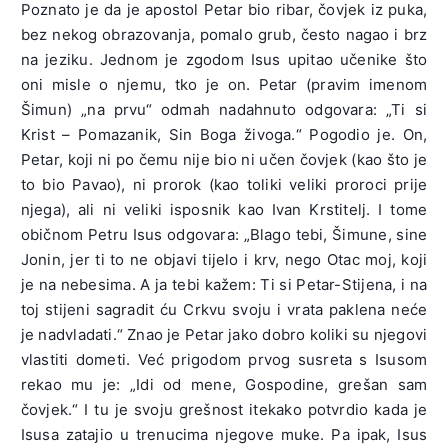
Poznato je da je apostol Petar bio ribar, čovjek iz puka,
bez nekog obrazovanja, pomalo grub, često nagao i brz
na jeziku. Jednom je zgodom Isus upitao učenike što
oni misle o njemu, tko je on. Petar (pravim imenom
Šimun) „na prvu“ odmah nadahnuto odgovara: „Ti si
Krist – Pomazanik, Sin Boga živoga.“ Pogodio je. On,
Petar, koji ni po čemu nije bio ni učen čovjek (kao što je
to bio Pavao), ni prorok (kao toliki veliki proroci prije
njega), ali ni veliki isposnik kao Ivan Krstitelj. I tome
običnom Petru Isus odgovara: „Blago tebi, Šimune, sine
Jonin, jer ti to ne objavi tijelo i krv, nego Otac moj, koji
je na nebesima. A ja tebi kažem: Ti si Petar-Stijena, i na
toj stijeni sagradit ću Crkvu svoju i vrata paklena neće
je nadvladati.“ Znao je Petar jako dobro koliki su njegovi
vlastiti dometi. Već prigodom prvog susreta s Isusom
rekao mu je: „Idi od mene, Gospodine, grešan sam
čovjek.“ I tu je svoju grešnost itekako potvrdio kada je
Isusa zatajio u trenucima njegove muke. Pa ipak, Isus