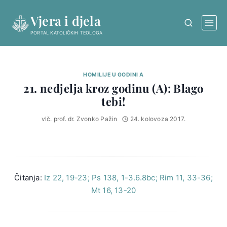
Skip
Vjera i djela
to
content
PORTAL KATOLIČKIH TEOLOGA
HOMILIJE U GODINI A
21. nedjelja kroz godinu (A): Blago
tebi!
vlč. prof. dr. Zvonko Pažin
24. kolovoza 2017.
Čitanja:
Iz 22, 19-23; Ps 138, 1-3.6.8bc; Rim 11, 33-36;
Mt 16, 13-20