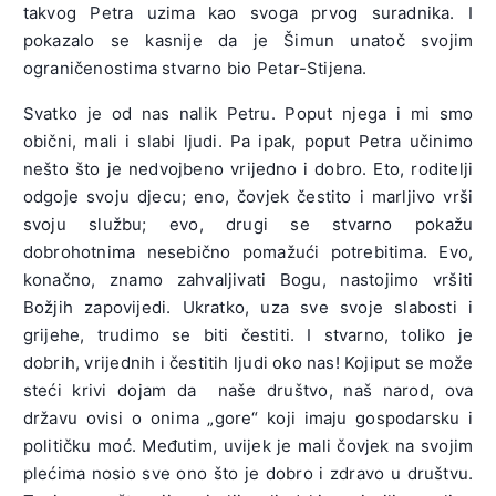
takvog Petra uzima kao svoga prvog suradnika. I
pokazalo se kasnije da je Šimun unatoč svojim
ograničenostima stvarno bio Petar-Stijena.
Svatko je od nas nalik Petru. Poput njega i mi smo
obični, mali i slabi ljudi. Pa ipak, poput Petra učinimo
nešto što je nedvojbeno vrijedno i dobro. Eto, roditelji
odgoje svoju djecu; eno, čovjek čestito i marljivo vrši
svoju službu; evo, drugi se stvarno pokažu
dobrohotnima nesebično pomažući potrebitima. Evo,
konačno, znamo zahvaljivati Bogu, nastojimo vršiti
Božjih zapovijedi. Ukratko, uza sve svoje slabosti i
grijehe, trudimo se biti čestiti. I stvarno, toliko je
dobrih, vrijednih i čestitih ljudi oko nas! Kojiput se može
steći krivi dojam da naše društvo, naš narod, ova
državu ovisi o onima „gore“ koji imaju gospodarsku i
političku moć. Međutim, uvijek je mali čovjek na svojim
plećima nosio sve ono što je dobro i zdravo u društvu.