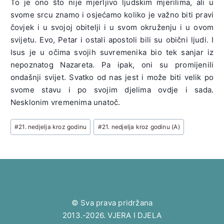
To je ono što nije mjerljivo ljudskim mjerilima, ali u
svome srcu znamo i osjećamo koliko je važno biti pravi
čovjek i u svojoj obitelji i u svom okruženju i u ovom
svijetu. Evo, Petar i ostali apostoli bili su obični ljudi. I
Isus je u očima svojih suvremenika bio tek sanjar iz
nepoznatog Nazareta. Pa ipak, oni su promijenili
ondašnji svijet. Svatko od nas jest i može biti velik po
svome stavu i po svojim djelima ovdje i sada.
Nesklonim vremenima unatoč.
Post
#
21. nedjelja kroz godinu
#
21. nedjelja kroz godinu (A)
Tags:
© Sva prava pridržana
2013.-2026. VJERA I DJELA