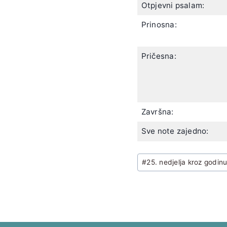
Otpjevni psalam:
Prinosna:
Pričesna:
Završna:
Sve note zajedno:
Post
#
25. nedjelja kroz godin
Tags: