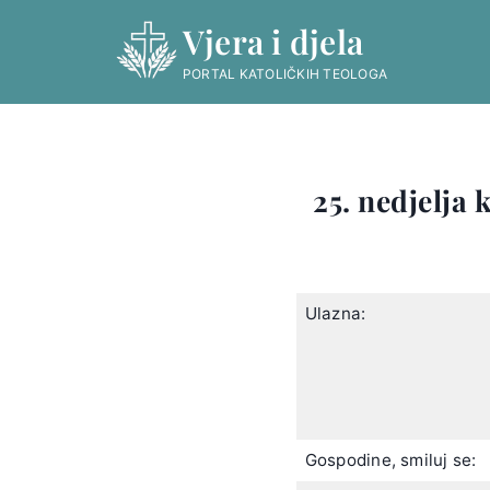
Skip
Vjera i djela
to
content
PORTAL KATOLIČKIH TEOLOGA
25. nedjelja 
Ulazna:
Gospodine, smiluj se: