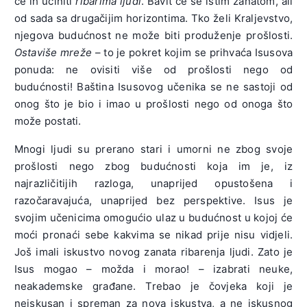
će ih učiniti
ribarima ljudi
. Bavit će se istim zanatom, ali
od sada sa drugačijim horizontima. Tko želi Kraljevstvo,
njegova budućnost ne može biti produženje prošlosti.
Ostaviše mreže
– to je pokret kojim se prihvaća Isusova
ponuda: ne ovisiti više od prošlosti nego od
budućnosti! Baština Isusovog učenika se ne sastoji od
onog što je bio i imao u prošlosti nego od onoga što
može postati.
Mnogi ljudi su prerano stari i umorni ne zbog svoje
prošlosti nego zbog budućnosti koja im je, iz
najrazličitijih razloga, unaprijed opustošena i
razočaravajuća, unaprijed bez perspektive. Isus je
svojim učenicima omogućio ulaz u budućnost u kojoj će
moći pronaći sebe kakvima se nikad prije nisu vidjeli.
Još imali iskustvo novog zanata ribarenja ljudi. Zato je
Isus mogao – možda i morao! – izabrati neuke,
neakademske građane. Trebao je čovjeka koji je
neiskusan i spreman za nova iskustva, a ne iskusnog