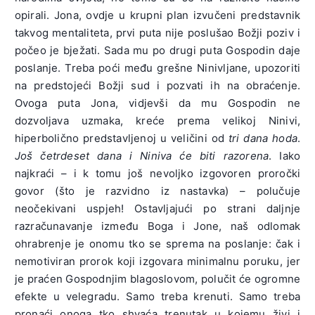
opirali. Jona, ovdje u krupni plan izvučeni predstavnik
takvog mentaliteta, prvi puta nije poslušao Božji poziv i
počeo je bježati. Sada mu po drugi puta Gospodin daje
poslanje. Treba poći među grešne Ninivljane, upozoriti
na predstojeći Božji sud i pozvati ih na obraćenje.
Ovoga puta Jona, vidjevši da mu Gospodin ne
dozvoljava uzmaka, kreće prema velikoj Ninivi,
hiperbolično predstavljenoj u veličini od
tri dana hoda
.
Još četrdeset dana i Niniva će biti razorena
. Iako
najkraći – i k tomu još nevoljko izgovoren proročki
govor (što je razvidno iz nastavka) – polučuje
neočekivani uspjeh! Ostavljajući po strani daljnje
razračunavanje između Boga i Jone, naš odlomak
ohrabrenje je onomu tko se sprema na poslanje: čak i
nemotiviran prorok koji izgovara minimalnu poruku, jer
je praćen Gospodnjim blagoslovom, polučit će ogromne
efekte u velegradu. Samo treba krenuti. Samo treba
pronaći onoga tko shvaća trenutak u kojemu živi i