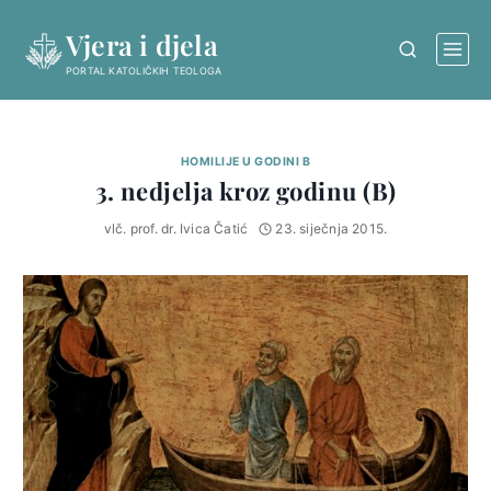
Skip
Vjera i djela
to
content
PORTAL KATOLIČKIH TEOLOGA
HOMILIJE U GODINI B
3. nedjelja kroz godinu (B)
vlč. prof. dr. Ivica Čatić
23. siječnja 2015.