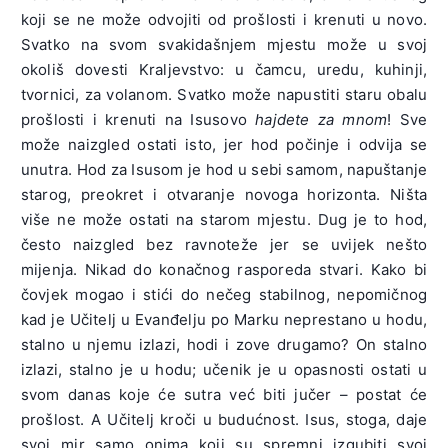
koji se ne može odvojiti od prošlosti i krenuti u novo.
Svatko na svom svakidašnjem mjestu može u svoj
okoliš dovesti Kraljevstvo: u čamcu, uredu, kuhinji,
tvornici, za volanom. Svatko može napustiti staru obalu
prošlosti i krenuti na Isusovo
hajdete za mnom
! Sve
može naizgled ostati isto, jer hod počinje i odvija se
unutra. Hod za Isusom je hod u sebi samom, napuštanje
starog, preokret i otvaranje novoga horizonta. Ništa
više ne može ostati na starom mjestu. Dug je to hod,
često naizgled bez ravnoteže jer se uvijek nešto
mijenja. Nikad do konačnog rasporeda stvari. Kako bi
čovjek mogao i stići do nečeg stabilnog, nepomičnog
kad je Učitelj u Evanđelju po Marku neprestano u hodu,
stalno u njemu izlazi, hodi i zove drugamo? On stalno
izlazi, stalno je u hodu; učenik je u opasnosti ostati u
svom danas koje će sutra već biti jučer – postat će
prošlost. A Učitelj kroči u budućnost. Isus, stoga, daje
svoj mir samo onima koji su spremni izgubiti svoj