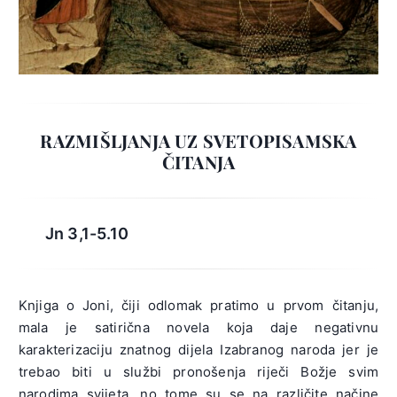
RAZMIŠLJANJA UZ SVETOPISAMSKA
ČITANJA
Jn 3,1-5.10
Knjiga o Joni, čiji odlomak pratimo u prvom čitanju,
mala je satirična novela koja daje negativnu
karakterizaciju znatnog dijela Izabranog naroda jer je
trebao biti u službi pronošenja riječi Božje svim
narodima svijeta, no tome su se na različite načine