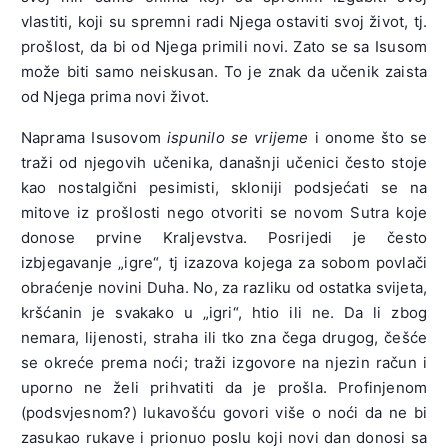
vlastiti, koji su spremni radi Njega ostaviti svoj život, tj.
prošlost, da bi od Njega primili novi. Zato se sa Isusom
može biti samo neiskusan. To je znak da učenik zaista
od Njega prima novi život.
Naprama Isusovom
ispunilo se vrijeme
i onome što se
traži od njegovih učenika, današnji učenici često stoje
kao nostalgični pesimisti, skloniji podsjećati se na
mitove iz prošlosti nego otvoriti se novom Sutra koje
donose prvine Kraljevstva. Posrijedi je često
izbjegavanje „igre“, tj izazova kojega za sobom povlači
obraćenje novini Duha. No, za razliku od ostatka svijeta,
kršćanin je svakako u „igri“, htio ili ne. Da li zbog
nemara, lijenosti, straha ili tko zna čega drugog, češće
se okreće prema noći; traži izgovore na njezin račun i
uporno ne želi prihvatiti da je prošla. Profinjenom
(podsvjesnom?) lukavošću govori više o noći da ne bi
zasukao rukave i prionuo poslu koji novi dan donosi sa