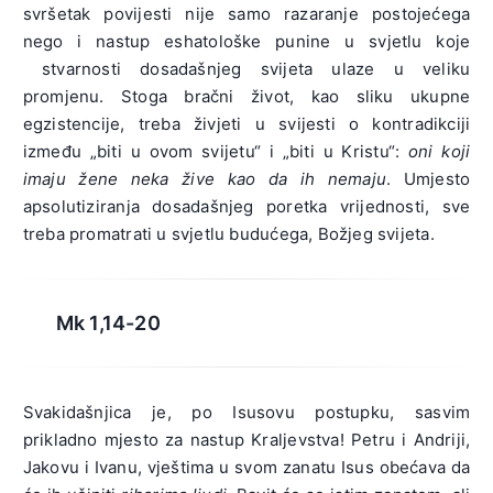
svršetak povijesti nije samo razaranje postojećega
nego i nastup eshatološke punine u svjetlu koje
stvarnosti dosadašnjeg svijeta ulaze u veliku
promjenu. Stoga bračni život, kao sliku ukupne
egzistencije, treba živjeti u svijesti o kontradikciji
između „biti u ovom svijetu“ i „biti u Kristu“:
oni koji
imaju žene neka žive kao da ih nemaju
. Umjesto
apsolutiziranja dosadašnjeg poretka vrijednosti, sve
treba promatrati u svjetlu budućega, Božjeg svijeta.
Mk 1,14-20
Svakidašnjica je, po Isusovu postupku, sasvim
prikladno mjesto za nastup Kraljevstva! Petru i Andriji,
Jakovu i Ivanu, vještima u svom zanatu Isus obećava da