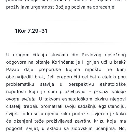
proživljava urgentnost Božjeg poziva na obraćenje!
1Kor 7,29-31
U drugom čitanju slušamo dio Pavlovog opsežnog
odgovora na pitanje Korinćana: je li grijeh ući u brak?
Pavao daje preporuke kojima nipošto ne kani
obezvrijediti brak, želi preporučiti celibat a cjelokupnu
problematiku stavlja u perspektivu eshatološke
napetosti koju je sam proživljavao –
prolazi obličje
ovoga svijeta
! U takvom eshatološkom okviru njegovi
čitatelji trebaju promatrati svoju sadašnju egzistenciju,
svijet i odnose u njemu kako prolaze. Uvjeren je kako
će oženjeni teže proživljavati završnu krizu koja ima
pogoditi svijet, u skladu sa židovskim učenjima. No,