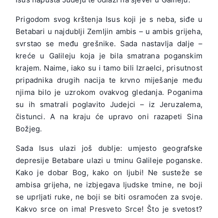
Prigodom svog krštenja Isus koji je s neba, siđe u
Betabari u najdublji Zemljin ambis – u ambis grijeha,
svrstao se među grešnike. Sada nastavlja dalje –
kreće u Galileju koja je bila smatrana poganskim
krajem. Naime, iako su i tamo bili Izraelci, prisutnost
pripadnika drugih nacija te krvno miješanje među
njima bilo je uzrokom ovakvog gledanja. Poganima
su ih smatrali poglavito Judejci – iz Jeruzalema,
čistunci. A na kraju će upravo oni razapeti Sina
Božjeg.
Sada Isus ulazi još dublje: umjesto geografske
depresije Betabare ulazi u tminu Galileje poganske.
Kako je dobar Bog, kako on ljubi! Ne susteže se
ambisa grijeha, ne izbjegava ljudske tmine, ne boji
se uprljati ruke, ne boji se biti osramoćen za svoje.
Kakvo srce on ima! Presveto Srce! Što je svetost?