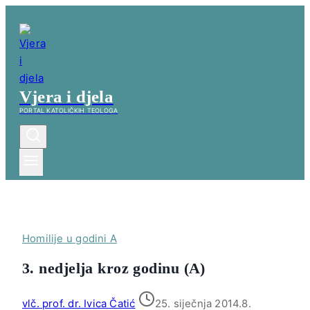
Skip
to
content
Vjera i djela
PORTAL KATOLIČKIH TEOLOGA
Homilije u godini A
3. nedjelja kroz godinu (A)
vlč. prof. dr. Ivica Čatić
25. siječnja 2014.
8.