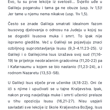
Evo, tu su prve lekcije iz svetosti… Svjetlo uđe u
Galileju pogansku i tama ga ne obuze (usp. Iv 1,5)!
Jer tame u njemu nema nikakve (usp. 1Iv 1,5).
Često se znade Galileja smatrati idealnom fazom
Isusovog djelovanja o odnosu na Judeju u kojoj su
se dogodili Isusova muka i smrt. To ipak nije
ispravno gledište. Već u Galileji se pojavljuju znaci
ozbiljnog suprotstavljanja Isusu (9,3-4.11.23-25). U
Galileji i o Galilejcima Isus izražava svoj sud (11,16-
19) te prijetnje neobraćenim gradovima (11,20-22) pa
i Kafarnaumu u kojem se bio nastanio (11,23-24), a i
rodnom Nazaretu (13,53-58).
U Galileji Isus stječe prve učenike (4,18-22). Oni će
ići s njime i upućivati se u tajne Kraljevstva. Ipak,
nakon prvog navještaja muke i smrti učenici prelaze
u tihu opoziciju Isusu (16,21-27). Nisu uspjeli
savladati sve lekcije iz škole Kraljevstva Božjeg. Isus