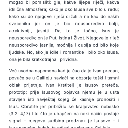
mogao bi pomisliti: gle, kakve lijepe riječi, kakva
idilična atmosfera; kako je oko Isusa sve bilo u redu;
kako su do njegove riječi držali a ne kao do naših
svećenika jer on je bio neusporedivo bolji,
atraktivniji, jasniji. Da, to je točno, Isus je
neusporediv; on je Put, Istina i Život. Njegova je riječ
neusporedivo jasnija, moćnija i dublja od bilo koje
ljudske. No, ako je idile i romantike i bilo oko Isusa,
ona je bila kratkotrajna i prividna.
Već uvodna napomena kad je čuo da je Ivan predan,
povuče se u Galileju navlači na obzorje teški i tamni
oblak prijetnje. Ivan Krstitelj je Isusov preteča,
prototip; prije Isusovog pojavka njemu je u usta
stavljen isti navještaj kojeg će kasnije pronositi i
Isus: Obratite jer približilo se kraljevstvo nebesko
(3,2; 4,17) I to što je uhapšen na neki način postaje
signal – njegova sudbina predznak je Isusove – i
Isus napušta Judeju te odlazi na sjever u Galileju.