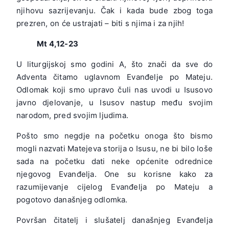
njihovu sazrijevanju. Čak i kada bude zbog toga
prezren, on će ustrajati – biti s njima i za njih!
Mt 4,12-23
U liturgijskoj smo godini A, što znači da sve do
Adventa čitamo uglavnom Evanđelje po Mateju.
Odlomak koji smo upravo čuli nas uvodi u Isusovo
javno djelovanje, u Isusov nastup među svojim
narodom, pred svojim ljudima.
Pošto smo negdje na početku onoga što bismo
mogli nazvati Matejeva storija o Isusu, ne bi bilo loše
sada na početku dati neke općenite odrednice
njegovog Evanđelja. One su korisne kako za
razumijevanje cijelog Evanđelja po Mateju a
pogotovo današnjeg odlomka.
Površan čitatelj i slušatelj današnjeg Evanđelja