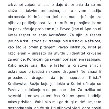
crkvenoj zajednici. Jasno daje do znanja da se ne
slaže s takvim procesima, ali u ovom stadiju
obraćanja Korinćanima još ne nudi rješenje za
njihovu podijeljenost. No, retoričkim pitanjima jasno
im posvješćuje problem: nije Pavao (kao ni Apolon ni
Kefa) raspet za spas Korinćana. Za njih je raspet
jedino Krist i stoga svi trebaju biti Kristovi. Nažalost,
kao što je prvim pitanjem Pavao istaknuo, Krist je
razdijeljen – umjesto da utvrđuju identitet crkvene
zajednice, Korinćani ga svojim ponašanjem razbijaju.
Kako može onaj tko je kršten u Kristovu smrt i
uskrsnuće pripadati nekome drugom? Ne znači li
pripadnost drugom da je napustio Krista?
Kraljevstvo Božje koje je došlo u Korint očituje se
Pavlovim odbijanjem da postane lider. Za razliku od
svjetskih tronova, autentičan Kristov apostol odbija
takav privilegij čak i ako mu ga drugi nude! Umjesto
gospodarenja, on će služiti njihovoj vjeri, doprinositi