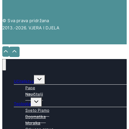
© Sva prava pridržana
2013.-2026. VJERA I DJELA
Toggle
Učiteljstvo
child
menu
Pape
Naučitelji
Toggle
Teologija
child
menu
Sveto Pismo
Dogmatika
Moralka