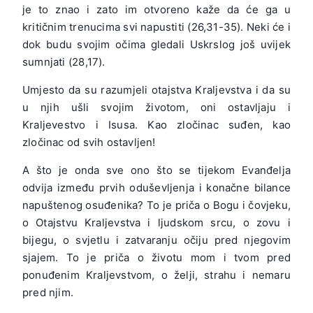
je to znao i zato im otvoreno kaže da će ga u
kritičnim trenucima svi napustiti (26,31-35). Neki će i
dok budu svojim očima gledali Uskrslog još uvijek
sumnjati (28,17).
Umjesto da su razumjeli otajstva Kraljevstva i da su
u njih ušli svojim životom, oni ostavljaju i
Kraljevestvo i Isusa. Kao zločinac suđen, kao
zločinac od svih ostavljen!
A što je onda sve ono što se tijekom Evanđelja
odvija između prvih oduševljenja i konačne bilance
napuštenog osuđenika? To je priča o Bogu i čovjeku,
o Otajstvu Kraljevstva i ljudskom srcu, o zovu i
bijegu, o svjetlu i zatvaranju očiju pred njegovim
sjajem. To je priča o životu mom i tvom pred
ponuđenim Kraljevstvom, o želji, strahu i nemaru
pred njim.