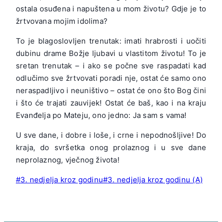
ostala osuđena i napuštena u mom životu? Gdje je to
žrtvovana mojim idolima?
To je blagoslovljen trenutak: imati hrabrosti i uočiti
dubinu drame Božje ljubavi u vlastitom životu! To je
sretan trenutak – i ako se počne sve raspadati kad
odlučimo sve žrtvovati poradi nje, ostat će samo ono
neraspadljivo i neuništivo – ostat će ono što Bog čini
i što će trajati zauvijek! Ostat će baš, kao i na kraju
Evanđelja po Mateju, ono jedno: Ja sam s vama!
U sve dane, i dobre i loše, i crne i nepodnošljive! Do
kraja, do svršetka onog prolaznog i u sve dane
neprolaznog, vječnog života!
Post
#
3. nedjelja kroz godinu
#
3. nedjelja kroz godinu (A)
Tags: