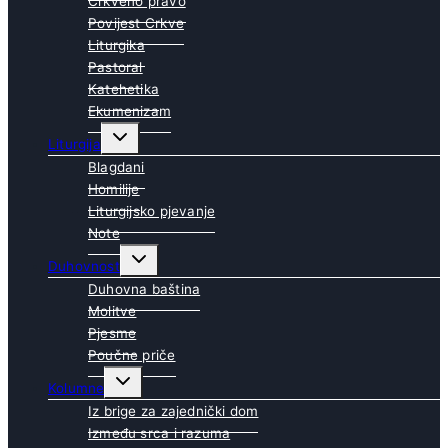
Crkveno pravo
Povijest Crkve
Liturgika
Pastoral
Katehetika
Ekumenizam
Toggle
Liturgija
child
menu
Blagdani
Homilije
Liturgijsko pjevanje
Note
Toggle
Duhovnost
child
menu
Duhovna baština
Molitve
Pjesme
Poučne priče
Toggle
Kolumne
child
menu
Iz brige za zajednički dom
Između srca i razuma