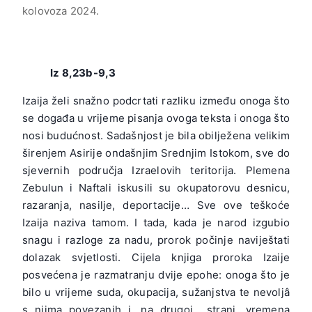
kolovoza 2024.
Iz 8,23b-9,3
Izaija želi snažno podcrtati razliku između onoga što
se događa u vrijeme pisanja ovoga teksta i onoga što
nosi budućnost. Sadašnjost je bila obilježena velikim
širenjem Asirije ondašnjim Srednjim Istokom, sve do
sjevernih područja Izraelovih teritorija. Plemena
Zebulun i Naftali iskusili su okupatorovu desnicu,
razaranja, nasilje, deportacije… Sve ove teškoće
Izaija naziva tamom. I tada, kada je narod izgubio
snagu i razloge za nadu, prorok počinje naviještati
dolazak svjetlosti. Cijela knjiga proroka Izaije
posvećena je razmatranju dvije epohe: onoga što je
bilo u vrijeme suda, okupacija, sužanjstva te nevoljâ
s njima povezanih i, na drugoj strani, vremena