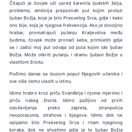
Čitajući je čovjek uči usred šarenila ljudskih želja,
problema, ambicija prepoznati put kojim prolazi
ljubav Božja, koje je bilo Presvetog Srca, gdje i kako
ono bije, koja je njegova frekvencija. Ako je dovoljno
hrabar, promatrajući putanju Kraljevstva među
ljudima, čovjek može pronaći sebe, primijetiti gdje
se i zašto moj put odvaja od puta kojim ide ljubav
Božja. Može otkriti putanju i dramu ljubavi Božje u
vlastitom životu.
Pođimo danas sa Isusom poput Njegovih učenika i
sve više ćemo ulaziti u istinu.
Idimo hrabro kroz priču Evanđelja i njome mjerimo i
priču našeg života. Idimo pažljivo od prvih
oduševljenja preko zapleta, stranputica
nesporazuma, strahova i bjegova. Idimo dok ne
opipamo bilo Presvetog Srca i ritam njegovog
koraka, dok ne shvatimo gdje je to ljubav Božja