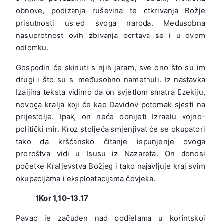
obnove, podizanja ruševina te otkrivanja Božje
prisutnosti usred svoga naroda. Međusobna
nasuprotnost ovih zbivanja ocrtava se i u ovom
odlomku.
Gospodin će skinuti s njih jaram, sve ono što su im
drugi i što su si međusobno nametnuli. Iz nastavka
Izaijina teksta vidimo da on svjetlom smatra Ezekiju,
novoga kralja koji će kao Davidov potomak sjesti na
prijestolje. Ipak, on neće donijeti Izraelu vojno-
politički mir. Kroz stoljeća smjenjivat će se okupatori
tako da kršćansko čitanje ispunjenje ovoga
proroštva vidi u Isusu iz Nazareta. On donosi
početke Kraljevstva Božjeg i tako najavljuje kraj svim
okupacijama i eksploatacijama čovjeka.
1Kor 1,10-13.17
Pavao je začuđen nad podjelama u korintskoj