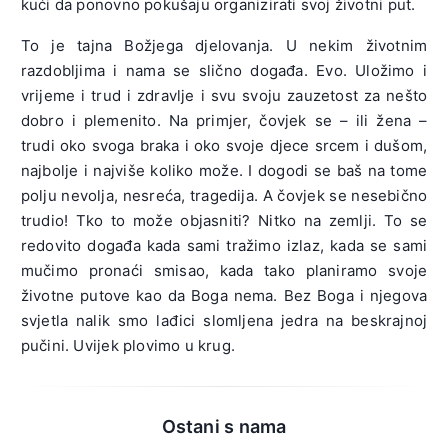
kući da ponovno pokušaju organizirati svoj životni put.
To je tajna Božjega djelovanja. U nekim životnim
razdobljima i nama se slično događa. Evo. Uložimo i
vrijeme i trud i zdravlje i svu svoju zauzetost za nešto
dobro i plemenito. Na primjer, čovjek se – ili žena –
trudi oko svoga braka i oko svoje djece srcem i dušom,
najbolje i najviše koliko može. I dogodi se baš na tome
polju nevolja, nesreća, tragedija. A čovjek se nesebično
trudio! Tko to može objasniti? Nitko na zemlji. To se
redovito događa kada sami tražimo izlaz, kada se sami
mučimo pronaći smisao, kada tako planiramo svoje
životne putove kao da Boga nema. Bez Boga i njegova
svjetla nalik smo lađici slomljena jedra na beskrajnoj
pučini. Uvijek plovimo u krug.
Ostani s nama