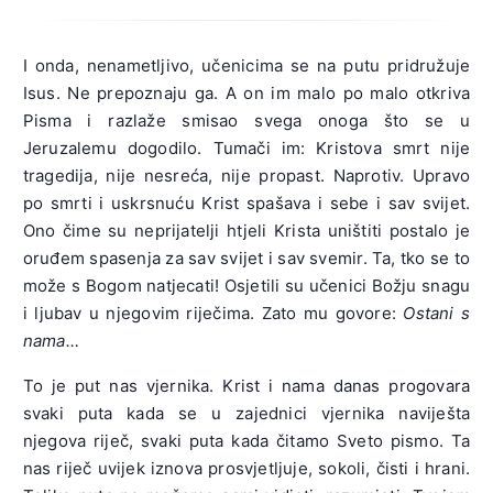
I onda, nenametljivo, učenicima se na putu pridružuje
Isus. Ne prepoznaju ga. A on im malo po malo otkriva
Pisma i razlaže smisao svega onoga što se u
Jeruzalemu dogodilo. Tumači im: Kristova smrt nije
tragedija, nije nesreća, nije propast. Naprotiv. Upravo
po smrti i uskrsnuću Krist spašava i sebe i sav svijet.
Ono čime su neprijatelji htjeli Krista uništiti postalo je
oruđem spasenja za sav svijet i sav svemir. Ta, tko se to
može s Bogom natjecati! Osjetili su učenici Božju snagu
i ljubav u njegovim riječima. Zato mu govore:
Ostani s
nama…
To je put nas vjernika. Krist i nama danas progovara
svaki puta kada se u zajednici vjernika naviješta
njegova riječ, svaki puta kada čitamo Sveto pismo. Ta
nas riječ uvijek iznova prosvjetljuje, sokoli, čisti i hrani.