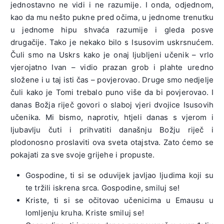
jednostavno ne vidi i ne razumije. I onda, odjednom,
kao da mu nešto pukne pred očima, u jednome trenutku
u jednome hipu shvaća razumije i gleda posve
drugačije. Tako je nekako bilo s Isusovim uskrsnućem.
Čuli smo na Uskrs kako je onaj ljubljeni učenik – vrlo
vjerojatno Ivan – vidio prazan grob i plahte uredno
složene i u taj isti čas – povjerovao. Druge smo nedjelje
čuli kako je Tomi trebalo puno više da bi povjerovao. I
danas Božja riječ govori o slaboj vjeri dvojice Isusovih
učenika. Mi bismo, naprotiv, htjeli danas s vjerom i
ljubavlju čuti i prihvatiti današnju Božju riječ i
plodonosno proslaviti ova sveta otajstva. Zato ćemo se
pokajati za sve svoje grijehe i propuste.
Gospodine, ti si se oduvijek javljao ljudima koji su
te tržili iskrena srca. Gospodine, smiluj se!
Kriste, ti si se očitovao učenicima u Emausu u
lomljenju kruha. Kriste smiluj se!