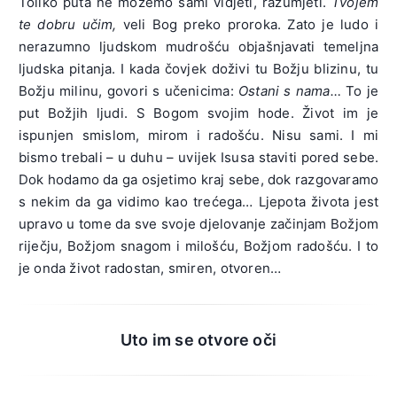
Toliko puta ne možemo sami vidjeti, razumjeti.
Tvojem
te dobru učim,
veli Bog preko proroka. Zato je ludo i
nerazumno ljudskom mudrošću objašnjavati temeljna
ljudska pitanja. I kada čovjek doživi tu Božju blizinu, tu
Božju milinu, govori s učenicima:
Ostani s nama…
To je
put Božjih ljudi. S Bogom svojim hode. Život im je
ispunjen smislom, mirom i radošću. Nisu sami. I mi
bismo trebali – u duhu – uvijek Isusa staviti pored sebe.
Dok hodamo da ga osjetimo kraj sebe, dok razgovaramo
s nekim da ga vidimo kao trećega… Ljepota života jest
upravo u tome da sve svoje djelovanje začinjam Božjom
riječju, Božjom snagom i milošću, Božjom radošću. I to
je onda život radostan, smiren, otvoren…
Uto im se otvore oči