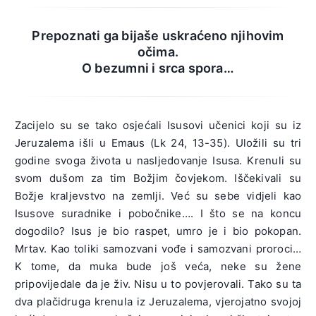
Prepoznati ga bijaše uskraćeno njihovim
očima.
O bezumni i srca spora…
Zacijelo su se tako osjećali Isusovi učenici koji su iz
Jeruzalema išli u Emaus (Lk 24, 13-35). Uložili su tri
godine svoga života u nasljedovanje Isusa. Krenuli su
svom dušom za tim Božjim čovjekom. Iščekivali su
Božje kraljevstvo na zemlji. Već su sebe vidjeli kao
Isusove suradnike i pobočnike…. I što se na koncu
dogodilo? Isus je bio raspet, umro je i bio pokopan.
Mrtav. Kao toliki samozvani vođe i samozvani proroci…
K tome, da muka bude još veća, neke su žene
pripovijedale da je živ. Nisu u to povjerovali. Tako su ta
dva plačidruga krenula iz Jeruzalema, vjerojatno svojoj