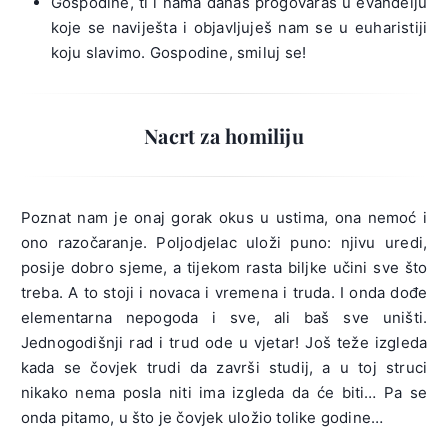
Gospodine, ti i nama danas progovaraš u evanđelju
koje se naviješta i objavljuješ nam se u euharistiji
koju slavimo. Gospodine, smiluj se!
Nacrt za homiliju
Poznat nam je onaj gorak okus u ustima, ona nemoć i
ono razočaranje. Poljodjelac uloži puno: njivu uredi,
posije dobro sjeme, a tijekom rasta biljke učini sve što
treba. A to stoji i novaca i vremena i truda. I onda dođe
elementarna nepogoda i sve, ali baš sve uništi.
Jednogodišnji rad i trud ode u vjetar! Još teže izgleda
kada se čovjek trudi da završi studij, a u toj struci
nikako nema posla niti ima izgleda da će biti… Pa se
onda pitamo, u što je čovjek uložio tolike godine…