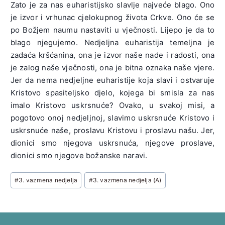
Zato je za nas euharistijsko slavlje najveće blago. Ono
je izvor i vrhunac cjelokupnog života Crkve. Ono će se
po Božjem naumu nastaviti u vječnosti. Lijepo je da to
blago njegujemo. Nedjeljna euharistija temeljna je
zadaća kršćanina, ona je izvor naše nade i radosti, ona
je zalog naše vječnosti, ona je bitna oznaka naše vjere.
Jer da nema nedjeljne euharistije koja slavi i ostvaruje
Kristovo spasiteljsko djelo, kojega bi smisla za nas
imalo Kristovo uskrsnuće? Ovako, u svakoj misi, a
pogotovo onoj nedjeljnoj, slavimo uskrsnuće Kristovo i
uskrsnuće naše, proslavu Kristovu i proslavu našu. Jer,
dionici smo njegova uskrsnuća, njegove proslave,
dionici smo njegove božanske naravi.
Post
#
3. vazmena nedjelja
#
3. vazmena nedjelja (A)
Tags: