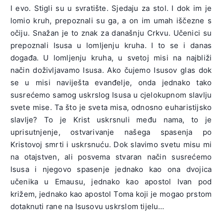
I evo. Stigli su u svratište. Sjedaju za stol. I dok im je
lomio kruh, prepoznali su ga, a on im umah iščezne s
očiju. Snažan je to znak za današnju Crkvu. Učenici su
prepoznali Isusa u lomljenju kruha. I to se i danas
događa. U lomljenju kruha, u svetoj misi na najbliži
način doživljavamo Isusa. Ako čujemo Isusov glas dok
se u misi naviješta evanđelje, onda jednako tako
susrećemo samog uskrslog Isusa u cjelokupnom slavlju
svete mise. Ta što je sveta misa, odnosno euharistijsko
slavlje? To je Krist uskrsnuli među nama, to je
uprisutnjenje, ostvarivanje našega spasenja po
Kristovoj smrti i uskrsnuću. Dok slavimo svetu misu mi
na otajstven, ali posvema stvaran način susrećemo
Isusa i njegovo spasenje jednako kao ona dvojica
učenika u Emausu, jednako kao apostol Ivan pod
križem, jednako kao apostol Toma koji je mogao prstom
dotaknuti rane na Isusovu uskrslom tijelu…