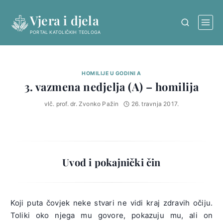
Skip
Vjera i djela
to
content
PORTAL KATOLIČKIH TEOLOGA
HOMILIJE U GODINI A
3. vazmena nedjelja (A) – homilija
vlč. prof. dr. Zvonko Pažin
26. travnja 2017.
Uvod i pokajnički čin
Koji puta čovjek neke stvari ne vidi kraj zdravih očiju.
Toliki oko njega mu govore, pokazuju mu, ali on