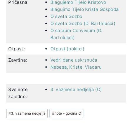
Pričesna:
Blagujemo Tijelo Kristovo
Blagujmo Tijelo Krista Gospoda
O sveta Gozbo
O sveta Gozbo (D. Bartolucci)
O sacrum Convivium (D.
Bartolucci)
Otpust:
Otpust (poklici)
Završna:
Vedri dane uskrsnuća
Nebesa, Kriste, Vladaru
Sve note
3. vazmena nedjelja (C)
zajedno:
Post
#
3. vazmena nedjelja
#
note - godina C
Tags: