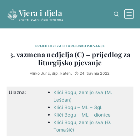
Skip
Vjera i djela
to
content
PORTAL KATOLIČKIH TEOLOGA
PRIJEDLOZI ZA LITURGIJSKO PJEVANJE
3. vazmena nedjelja (C) – prijedlog za
liturgijsko pjevanje
Mirko Jurić, dipl. kateh.
24. travnja 2022.
Ulazna:
Kliči Bogu, zemljo sva (M.
Lešćan)
Kliči Bogu – ML – 3gl.
Kliči Bogu – ML – dionice
Kliči Bogu, zemljo sva (Đ.
Tomašić)