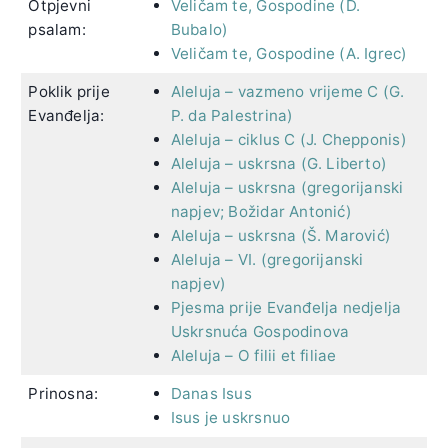
Otpjevni
Veličam te, Gospodine (D.
psalam:
Bubalo)
Veličam te, Gospodine (A. Igrec)
Poklik prije
Aleluja – vazmeno vrijeme C (G.
Evanđelja:
P. da Palestrina)
Aleluja – ciklus C (J. Chepponis)
Aleluja – uskrsna (G. Liberto)
Aleluja – uskrsna (gregorijanski
napjev; Božidar Antonić)
Aleluja – uskrsna (Š. Marović)
Aleluja – VI. (gregorijanski
napjev)
Pjesma prije Evanđelja nedjelja
Uskrsnuća Gospodinova
Aleluja – O filii et filiae
Prinosna:
Danas Isus
Isus je uskrsnuo