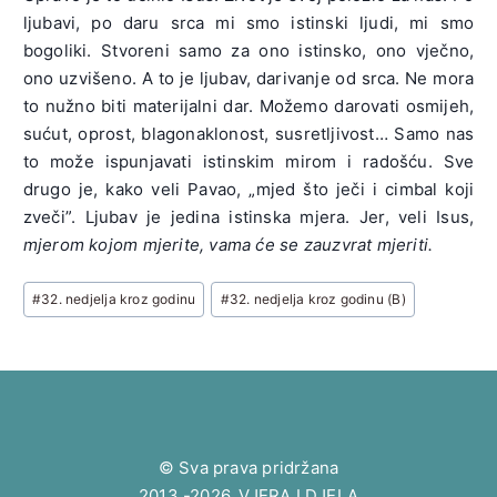
ljubavi, po daru srca mi smo istinski ljudi, mi smo
bogoliki. Stvoreni samo za ono istinsko, ono vječno,
ono uzvišeno. A to je ljubav, darivanje od srca. Ne mora
to nužno biti materijalni dar. Možemo darovati osmijeh,
sućut, oprost, blagonaklonost, susretljivost… Samo nas
to može ispunjavati istinskim mirom i radošću. Sve
drugo je, kako veli Pavao, „mjed što ječi i cimbal koji
zveči”. Ljubav je jedina istinska mjera. Jer, veli Isus,
mjerom kojom mjerite, vama će se zauzvrat mjeriti.
Post
#
32. nedjelja kroz godinu
#
32. nedjelja kroz godinu (B)
Tags:
© Sva prava pridržana
2013.-2026. VJERA I DJELA