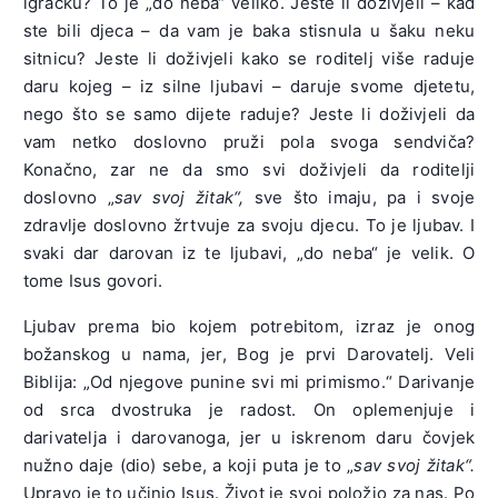
igračku? To je „do neba“ veliko. Jeste li doživjeli – kad
ste bili djeca – da vam je baka stisnula u šaku neku
sitnicu? Jeste li doživjeli kako se roditelj više raduje
daru kojeg – iz silne ljubavi – daruje svome djetetu,
nego što se samo dijete raduje? Jeste li doživjeli da
vam netko doslovno pruži pola svoga sendviča?
Konačno, zar ne da smo svi doživjeli da roditelji
doslovno „
sav svoj žitak“,
sve što imaju, pa i svoje
zdravlje doslovno žrtvuje za svoju djecu. To je ljubav. I
svaki dar darovan iz te ljubavi, „do neba“ je velik. O
tome Isus govori.
Ljubav prema bio kojem potrebitom, izraz je onog
božanskog u nama, jer, Bog je prvi Darovatelj. Veli
Biblija: „Od njegove punine svi mi primismo.“ Darivanje
od srca dvostruka je radost. On oplemenjuje i
darivatelja i darovanoga, jer u iskrenom daru čovjek
nužno daje (dio) sebe, a koji puta je to „
sav svoj žitak“.
Upravo je to učinio Isus. Život je svoj položio za nas. Po