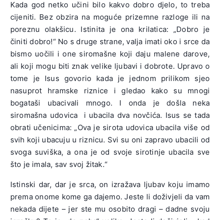
Kada god netko učini bilo kakvo dobro djelo, to treba
cijeniti. Bez obzira na moguće prizemne razloge ili na
poreznu olakšicu. Istinita je ona krilatica: „Dobro je
činiti dobro!“ No s druge strane, valja imati oko i srce da
bismo uočili i one siromašne koji daju malene darove,
ali koji mogu biti znak velike ljubavi i dobrote. Upravo o
tome je Isus govorio kada je jednom prilikom sjeo
nasuprot hramske riznice i gledao kako su mnogi
bogataši ubacivali mnogo. I onda je došla neka
siromašna udovica i ubacila dva novčića. Isus se tada
obrati učenicima: „Ova je sirota udovica ubacila više od
svih koji ubacuju u riznicu. Svi su oni zapravo ubacili od
svoga suviška, a ona je od svoje sirotinje ubacila sve
što je imala, sav svoj žitak.“
Istinski dar, dar je srca, on izražava ljubav koju imamo
prema onome kome ga dajemo. Jeste li doživjeli da vam
nekada dijete – jer ste mu osobito dragi – dadne svoju