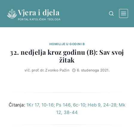
Skip
Vjera i djela
to
content
PORTAL KATOLIČKIH TEOLOGA
HOMILIJE U GODINI B
32. nedjelja kroz godinu (B): Sav svoj
žitak
vlč. prof. dr. Zvonko Pažin
6. studenoga 2021.
Čitanja:
1Kr 17, 10-16; Ps 146, 6c-10; Heb 9, 24-28; Mk
12, 38-44