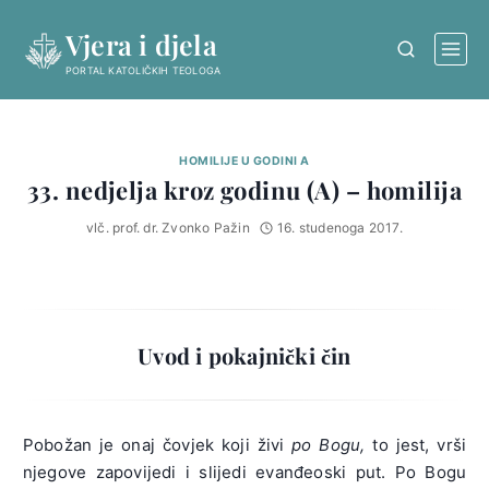
Skip
Vjera i djela
to
content
PORTAL KATOLIČKIH TEOLOGA
HOMILIJE U GODINI A
33. nedjelja kroz godinu (A) – homilija
vlč. prof. dr. Zvonko Pažin
16. studenoga 2017.
Uvod i pokajnički čin
Pobožan je onaj čovjek koji živi
po Bogu,
to jest, vrši
njegove zapovijedi i slijedi evanđeoski put. Po Bogu