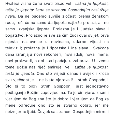
Hvaleći vrsnu ženu sveti pisac veli:
Lažna je ljupkost,
tašta je ljepota: žena sa strahom Gospodnjim zaslužuje
hvalu.
Da ne budemo suviše zločesti prema ženskom
rodu, reći ćemo samo da ljepota najbrže prolazi, ali ne
samo izvanjska ljepota. Prolazna je i ljudska slava i
bogatstvo. Prolazno je sve za čim žudi ovaj svijet: prva
mjesta, naslovnice u novinama, udarne vijesti na
televiziji; prolazna je i športska i ina slava… Svakoga
dana izranjaju novi rekorderi, novi idoli, nova imena,
novi proizvodi, a oni stari padaju u zaborav… U svemu
tome Božja nas riječ smiruje. Veli:
Lažna je ljupkost,
tašta je ljepota.
Ono što vrijedi danas i uvijek i kroza
svu vječnost je – ne biste vjerovali! – strah Gospodnji.
Što bi to bilo? Strah Gospodnji jest jednostavno
podlaganje Božjim zapovijedima. To je čin vjere: znam i
vjerujem da Bog zna što je dobro i vjerujem da Bog za
mene određuje ono što je stvarno dobro, jer me
neizmjerno ljubi. Čovjek sa strahom Gospodnjim mirno i