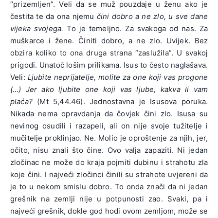
“prizemljen”. Veli da se muž pouzdaje u ženu ako je
čestita te da ona njemu
čini dobro a ne zlo, u sve dane
vijeka svojega.
To je temeljno. Za svakoga od nas. Za
muškarce i žene. Činiti dobro, a ne zlo. Uvijek. Bez
obzira koliko to ona druga strana “zaslužila”. U svakoj
prigodi. Unatoč lošim prilikama. Isus to često naglašava.
Veli:
Ljubite neprijatelje, molite za one koji vas progone
(…) Jer ako ljubite one koji vas ljube, kakva li vam
plaća?
(Mt 5,44.46). Jednostavna je Isusova poruka.
Nikada nema opravdanja da čovjek čini zlo. Isusa su
nevinog osudili i razapeli, ali on nije svoje tužitelje i
mučitelje proklinjao. Ne. Molio je oproštenje za njih, jer,
očito, nisu znali što čine. Ovo valja zapaziti. Ni jedan
zločinac ne može do kraja pojmiti dubinu i strahotu zla
koje čini. I najveći zločinci činili su strahote uvjereni da
je to u nekom smislu dobro. To onda znači da ni jedan
grešnik na zemlji nije u potpunosti zao. Svaki, pa i
najveći grešnik, dokle god hodi ovom zemljom, može se