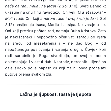
neće da radi, neka i ne jede!
(2 Sol 3,10). Sveti Benedikt
ukazuje na onu finu ravnotežu. On veli:
Ora et labora! –
Moli i radi!
Oni koji
s mirom rade i svoj kruh jedu
(2 Sol
3,12) nasljeduju Isusa, Mariju i Josipa. Ne varajmo se.
Oni koji preziru pošten rad, nemaju Duha Kristova. Zato
je nekršćanski i nepobožno očekivati zaradu od igara
na sreću, od mešetarenja i – ne dao Bog! – od
nepoštenoga poslovanja i varanja drugih. Čovjek koji
radi suradnik je Boga stvoritelja, on svojim radom
oplemenjuje i vlastiti duh. Naprotiv, neradnik i lijenčina
daje široko polje napasniku koji za nj onda pronalazi
putove prema svakom zlu.
Lažna je ljupkost, tašta je ljepota