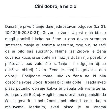
Čini dobro, a ne zlo
Današnje prvo čitanje daje jednostavan odgovor (Izr 31,
10-13.19-20.30-31). Govori o ženi. U prvi mah bismo
mogli pomisliti kako su žene u ona davna vremena
smatrane manje vrijednima. Međutim, moglo bi se reći
da je bilo baš suprotno. Naime, za Židove je žena
čuvarica kuća, srce obitelji i muž je dužan nju posebno
poštovati, baš zato što rađanjem i odgojem djece
održava obitelj živom. Žena je onaj blagotvorni duh
obitelji. Dosljedno tome, ukoliko žena ne bi bila
dostojna svoje uloge, trpjela bi cijela obitelj. I sada sveti
pisac potanko opisuje kakva bi trebala biti vrsna žena,
žena po volji Božjoj. Mogli bismo u prvi mah pomisliti da
će se govoriti o pobožnosti, pohodima hramu, dugim
molitvama. Međutim, sveti pisac je tu veoma