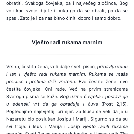
obratiti. Svakoga čovjeka, pa i najvećeg zločinca, Bog
voli kao svoje dijete i nuka ga da se obrati, pa da se
spasi. Zato je i za nas bitno činiti dobro i samo dobro.
Vješto radi rukama marnim
Vrsna, čestita žena, veli dalje sveti pisac,
pribavlja vunu
i lan i vješto radi rukama marnim. Rukama se maša
preslice i prstima drži vreteno.
Evo čestite žene, evo
čestita čovjeka! Oni rade. Već na prvim stranicama
Svetoga pisma se kaže
: Bog uzme čovjeka i postavi ga
u edenski vrt da ga obrađuje i čuva
(Post 2,15).
Pogledajmo najsvjetliji primjer. Za Isusa se veli da je u
Nazaretu bio poslušan Josipu i Mariji. Sigurno su da su
svi troje: i Isus i Marija i Josip
vješto radili rukama
marnim.
Sveti Pavao gotovo duhovito, ali jasno veli:
Tko