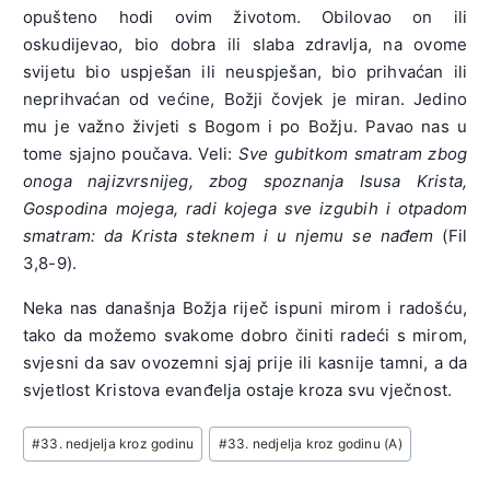
opušteno hodi ovim životom. Obilovao on ili
oskudijevao, bio dobra ili slaba zdravlja, na ovome
svijetu bio uspješan ili neuspješan, bio prihvaćan ili
neprihvaćan od većine, Božji čovjek je miran. Jedino
mu je važno živjeti s Bogom i po Božju. Pavao nas u
tome sjajno poučava. Veli:
Sve gubitkom smatram zbog
onoga najizvrsnijeg, zbog spoznanja Isusa Krista,
Gospodina mojega, radi kojega sve izgubih i otpadom
smatram: da Krista steknem i u njemu se nađem
(Fil
3,8-9).
Neka nas današnja Božja riječ ispuni mirom i radošću,
tako da možemo svakome dobro činiti radeći s mirom,
svjesni da sav ovozemni sjaj prije ili kasnije tamni, a da
svjetlost Kristova evanđelja ostaje kroza svu vječnost.
Post
#
33. nedjelja kroz godinu
#
33. nedjelja kroz godinu (A)
Tags: