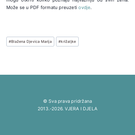
Može se u PDF formatu preuzeti
ovdje
.
Post
#
Blažena Djevica Marija
#
križaljke
Tags:
© Sva prava pridržana
2013.-2026. VJERA I DJELA