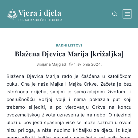
Skip
Vjera i djela
to
content
PORTAL KATOLIČKIH TEOLOGA
RADNI LISTOVI
Blažena Djevica Marija [križaljka]
Bibijana Majglad
1. svibnja 2024.
Blažena Djevica Marija rado je čašćena u katoličkom
puku. Ona je naša Majka i Majka Crkve. Začeta je bez
istočnoga grijeha, svojim je samozatajnim životom i
poslušnošću Božjoj volji i nama pokazala put koji
trebamo slijediti, a po vjerovanju Crkve na koncu
ovozemaljskog života uznesena je na nebo. O njezinoj
ulozi u povijesti spasenja više se može saznati u ovom
nizu priloga, a niže nudimo križaljku za djecu iz koje
mogu otkriti koliko poznaju najvažniju od svih žena.