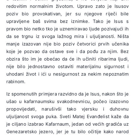
redovitim normalnim životom. Upravo zato je Isusov
poziv bio provokativan, jer su njegove riječi bile
upravljene baš svima bez iznimke. Tako je Isus s
pravom bio netko tko je uznemiravao ljude pozivajući ih
da se trgnu iz svoga lažnog mira i uljuljanosti. Ništa
manje izazovan nije bio poziv četvorici prvih učenika
koje je pozvao da ostave sve i da pođu za njim. Bez
obzira što im je obećao da će ih učiniti ribarima ljudi,
nije bilo jednostavno ostaviti materijalnu sigurnost i
uhodani život i ići u nesigurnost za nekim nepoznatim
rabinom.
Iz spomenutih primjera razvidno da je Isus, nakon što je
ušao u kafarnaumsku svakodnevnicu, počeo izazovno
propovijedati, narušivši tako vjersku i duhovnu
uljuljanost svoga puka. Sveti Matej Evanđelist kaže da
je ciljano izabrao Kafarnaum, jedan od većih gradića uz
Genezaretsko jezero, jer je tu bilo očitije kako narod