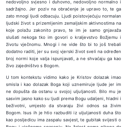
nedovoljno svjesno i duhovno, nedovoljno normalno i
sadržajno. Jer poziv na obraćenje je upravo to, te ga
zato mnogi ljudi odbacuju. Ljudi poistovjećuju normalan
ljudski život s prizemljenim zemaljskim aktivnostima na
koje polažu zakonito pravo, te im je samo gnjavaža
slušati nekoga tko im govori o kraljevstvo Božjemu i
životu vječnomu. Mnogi i ne vide što bi to još trebali
dodatno raditi, jer su svoj vjerski život sveli na određen
broj normi koje valja ispunjavati, a ne shvaćaju ga kao
živo zajedništvo s Bogom.
U tom kontekstu vidimo kako je Kristov dolazak imao
smisla i kao dolazak Boga koji uznemiruje ljude jer im
ne dopušta da ostanu u svojoj uljuljanosti. Bilo mu je
sasvim jasno kako su ljudi prema Bogu udaljeni, hladni i
beživotni, umjesto da stvaraju živi odnos sa živim
Bogom. Isus ih je htio razbuditi iz uljuljanosti duha što
kao posljedicu ima zaspalu savjest, te gubitak svijesti o
Bogu i vječnome spasenju. Na žalost nema nikoga da