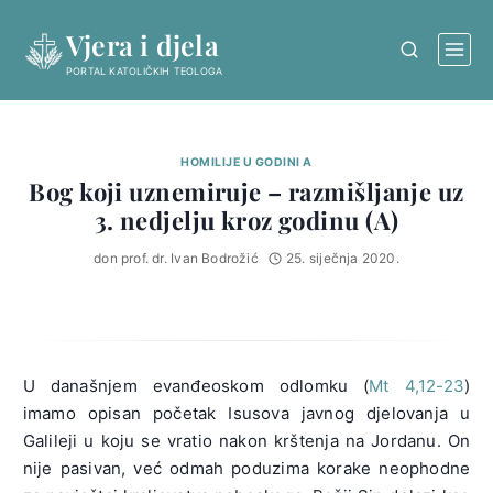
Skip
Vjera i djela
to
content
PORTAL KATOLIČKIH TEOLOGA
HOMILIJE U GODINI A
Bog koji uznemiruje – razmišljanje uz
3. nedjelju kroz godinu (A)
don prof. dr. Ivan Bodrožić
25. siječnja 2020.
U današnjem evanđeoskom odlomku (
Mt 4,12-23
)
imamo opisan početak Isusova javnog djelovanja u
Galileji u koju se vratio nakon krštenja na Jordanu. On
nije pasivan, već odmah poduzima korake neophodne