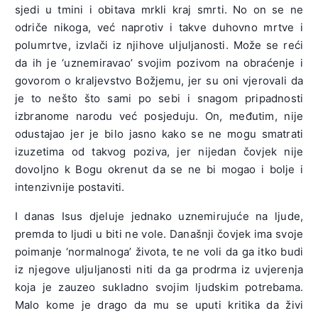
sjedi u tmini i obitava mrkli kraj smrti. No on se ne
odriče nikoga, već naprotiv i takve duhovno mrtve i
polumrtve, izvlači iz njihove uljuljanosti. Može se reći
da ih je ‘uznemiravao’ svojim pozivom na obraćenje i
govorom o kraljevstvo Božjemu, jer su oni vjerovali da
je to nešto što sami po sebi i snagom pripadnosti
izbranome narodu već posjeduju. On, međutim, nije
odustajao jer je bilo jasno kako se ne mogu smatrati
izuzetima od takvog poziva, jer nijedan čovjek nije
dovoljno k Bogu okrenut da se ne bi mogao i bolje i
intenzivnije postaviti.
I danas Isus djeluje jednako uznemirujuće na ljude,
premda to ljudi u biti ne vole. Današnji čovjek ima svoje
poimanje ‘normalnoga’ života, te ne voli da ga itko budi
iz njegove uljuljanosti niti da ga prodrma iz uvjerenja
koja je zauzeo sukladno svojim ljudskim potrebama.
Malo kome je drago da mu se uputi kritika da živi