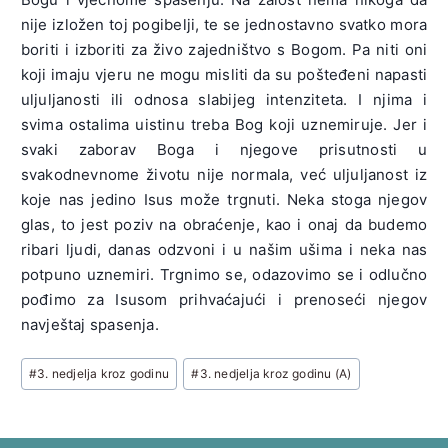
nije izložen toj pogibelji, te se jednostavno svatko mora
boriti i izboriti za živo zajedništvo s Bogom. Pa niti oni
koji imaju vjeru ne mogu misliti da su pošteđeni napasti
uljuljanosti ili odnosa slabijeg intenziteta. I njima i
svima ostalima uistinu treba Bog koji uznemiruje. Jer i
svaki zaborav Boga i njegove prisutnosti u
svakodnevnome životu nije normala, već uljuljanost iz
koje nas jedino Isus može trgnuti. Neka stoga njegov
glas, to jest poziv na obraćenje, kao i onaj da budemo
ribari ljudi, danas odzvoni i u našim ušima i neka nas
potpuno uznemiri. Trgnimo se, odazovimo se i odlučno
pođimo za Isusom prihvaćajući i prenoseći njegov
navještaj spasenja.
Post
#
3. nedjelja kroz godinu
#
3. nedjelja kroz godinu (A)
Tags: