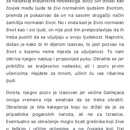
za navještaj kraljevstva nebeskoga. Božji Sin dolazi kao
čovjek među ljude te živi normalnim ljudskim životom,
premda je pokazivao da on na sasvim drugačiji način
zamišlja normalan život. No i onda kad je živio normalan
život kao i svi ljudi, on nije pod tim pretpostavljao da ih
treba pustiti da se uljuljaju u svoju ljudskost. Naprotiv,
došao je kako bi ih dijelom izazvao, to jest pozvao na
život u kojemu nema mjesta za uljuljanost. To nam
otkriva njegov nastup i propovijed puku:
Obratite se jer
približilo se kraljevstvo nebesko
; ali i poziv prvim
učenicima:
Hajdete za mnom, učinit ću vas ribarima
ljudi
.
Doista, njegov poziv je izazovan jer većina Galilejaca
onoga vremena nije smatrala da se treba obratiti.
Obraćenje je bila kategorija koju su držali da je za
pripadnike poganskih naroda, ali ne za Izraelce.
Eventualno se obraćenje moglo ticati grešnika koji žive
u teškim i očitim grijesima, a ne čovjeka koji živi