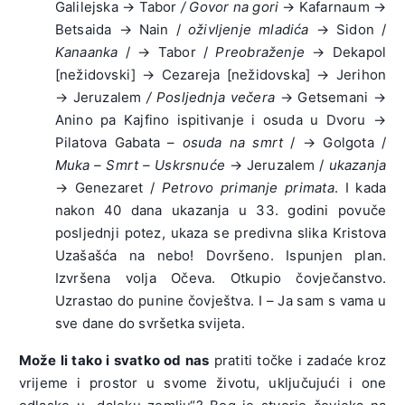
Galilejska → Tabor
/ Govor na gori
→ Kafarnaum →
Betsaida → Nain /
oživljenje mladića
→ Sidon /
Kanaanka
/ → Tabor /
Preobraženje
→ Dekapol
[nežidovski] → Cezareja [nežidovska] → Jerihon
→ Jeruzalem
/ Posljednja večera
→ Getsemani →
Anino pa Kajfino ispitivanje i osuda u Dvoru →
Pilatova Gabata –
osuda na smrt
/ → Golgota /
Muka – Smrt –
Uskrsnuće
→ Jeruzalem /
ukazanja
→ Genezaret /
Petrovo primanje
primata
. I kada
nakon 40 dana ukazanja u 33. godini povuče
posljednji potez, ukaza se predivna slika Kristova
Uzašašća na nebo! Dovršeno. Ispunjen plan.
Izvršena volja Očeva. Otkupio čovječanstvo.
Uzrastao do punine čovještva. I – Ja sam s vama u
sve dane do svršetka svijeta.
Može li tako i svatko od nas
pratiti točke i zadaće kroz
vrijeme i prostor u svome životu, uključujući i one