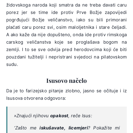
židovskoga naroda koji smatra da ne treba davati caru
porez jer se time ide protiv Prve Božje zapovijedi
pogrđujući Božje veličanstvo, iako su bili primorani
plaćati caru porez svi, osim maloljetnika i stare čeljadi.
A ako kaže da nije dopušteno, onda ide protiv rimskoga
carskog veličanstva koje se proglašava bogom na
zemlji. I to se sve odvija pred herodovcima koji će biti
pouzdani tužitelji i nepristrani svjedoci na pilatovskom
sudu.
Isusovo načelo
Da je to farizejsko pitanje zlobno, jasno se očituje i iz
Isusova otvorena odgovora:
»Znajući njihovu
opakost
, reče Isus:
‘Zašto me
iskušavate,
licemjeri
? Pokažite mi