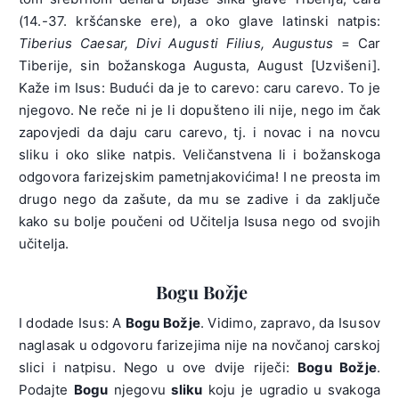
(14.-37. kršćanske ere), a oko glave latinski natpis:
Tiberius Caesar, Divi Augusti Filius, Augustus
= Car
Tiberije, sin božanskoga Augusta, August [Uzvišeni].
Kaže im Isus: Budući da je to carevo: caru carevo. To je
njegovo. Ne reče ni je li dopušteno ili nije, nego im čak
zapovjedi da daju caru carevo, tj. i novac i na novcu
sliku i oko slike natpis. Veličanstvena li i božanskoga
odgovora farizejskim pametnjakovićima! I ne preosta im
drugo nego da zašute, da mu se zadive i da zaključe
kako su bolje poučeni od Učitelja Isusa nego od svojih
učitelja.
Bogu Božje
I dodade Isus: A
Bogu Božje
. Vidimo, zapravo, da Isusov
naglasak u odgovoru farizejima nije na novčanoj carskoj
slici i natpisu. Nego u ove dvije riječi:
Bogu Božje
.
Podajte
Bogu
njegovu
sliku
koju je ugradio u svakoga