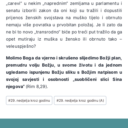
„carevi“ u nekim „naprednim“ zemljama u parlamentu i
senatu izborili zakon da oni koji su tražili i dopustili
prijenos ženskih svojstava na muško tijelo i obrnuto
nemaju više povratka u prvobitan položaj. Je li zato da
ne bi to novo „transrodno“ biće po treći put tražilo da ga
opet mutiraju iz muška u žensko ili obrnuto tako –
veleuspješno?
Molimo Boga da vjerno i skrušeno slijedimo Božji plan,
premudru volju Božju, u svome životu i da jednom
ugledamo ispunjenu Božju sliku s Božjim natpisom u
svojoj savjesti i osobnosti „suobličeni slici Sina
njegova“
(Rim 8,29).
Post
#
29. nedjelja kroz godinu
#
29. nedjelja kroz godinu (A)
Tags: