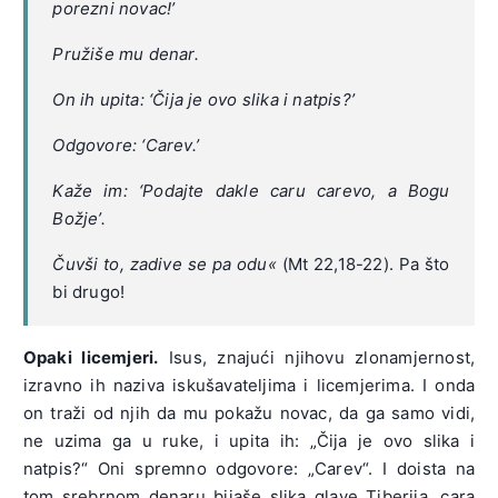
porezni novac!’
Pružiše mu denar.
On ih upita: ‘Čija je ovo slika i natpis?’
Odgovore: ‘Carev.’
Kaže im: ‘Podajte dakle caru carevo, a Bogu
Božje’.
Čuvši to, zadive se pa odu«
(Mt 22,18-22). Pa što
bi drugo!
Opaki licemjeri.
Isus, znajući njihovu zlonamjernost,
izravno ih naziva iskušavateljima i licemjerima. I onda
on traži od njih da mu pokažu novac, da ga samo vidi,
ne uzima ga u ruke, i upita ih: „Čija je ovo slika i
natpis?“ Oni spremno odgovore: „Carev“. I doista na
tom srebrnom denaru bijaše slika glave Tiberija, cara