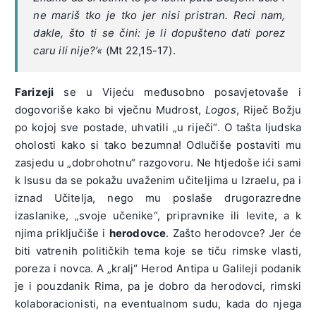
ne mariš tko je tko jer nisi pristran. Reci nam,
dakle, što ti se čini: je li dopušteno dati porez
caru ili nije?’«
(Mt 22,15-17).
Farizeji
se u Vijeću međusobno posavjetovaše i
dogovoriše kako bi vječnu Mudrost,
Logos
, Riječ Božju
po kojoj sve postade, uhvatili „u riječi“. O tašta ljudska
oholosti kako si tako bezumna! Odlučiše postaviti mu
zasjedu u „dobrohotnu“ razgovoru. Ne htjedoše ići sami
k Isusu da se pokažu uvaženim učiteljima u Izraelu, pa i
iznad Učitelja, nego mu poslaše drugorazredne
izaslanike, „svoje učenike“, pripravnike ili levite, a k
njima priključiše i
herodovce
. Zašto herodovce? Jer će
biti vatrenih političkih tema koje se tiču rimske vlasti,
poreza i novca. A „kralj“ Herod Antipa u Galileji podanik
je i pouzdanik Rima, pa je dobro da herodovci, rimski
kolaboracionisti, na eventualnom sudu, kada do njega