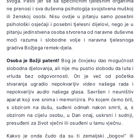
svoga. Patiti jer se sa specifičnim tjelesnim organima
ne prenosi i sva duševna psihologija svojstvena muškoj
ili ženskoj osobi. Nisu ovdje u pitanju samo posebni
psihološki osjećaji i posebni tjelesni dijelovi, nego je u
pitanju jedinstvena osoba stvorena od naravne duševne
moći razuma i slobodne volje i naravna tjelesnoga
gradiva Božjega remek-djela.
Osoba je Božji patent!
Bog je čovjeku dao mogućnost
slobodna djelovanja, ali nije mu pustio slobodu da luta i
vrluda bez odgovornosti. On je već od početka
stvaranja ugradio nepokvarljiv
video
našega rada i
nepokvarljiv
audio
našega glasa. Savršen i neuništiv
aparat koji sve snima i memorizira. Po kojem ćemo biti,
s obzirom na dušu, suđeni odmah nakon smrti, a, s
obzirom na cijelu osobu, u Dan onaj, uskrsni i sudnji,
presuđeni za život vječni ili osuđeni u tamu vječnu.
Kakvo je onda čudo da su ti zemaljski „bogovi“ ili