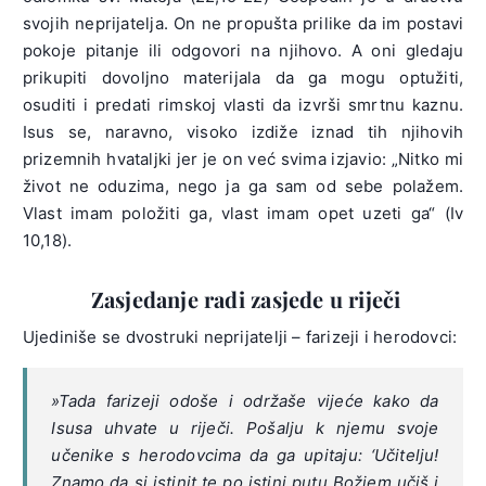
svojih neprijatelja. On ne propušta prilike da im postavi
pokoje pitanje ili odgovori na njihovo. A oni gledaju
prikupiti dovoljno materijala da ga mogu optužiti,
osuditi i predati rimskoj vlasti da izvrši smrtnu kaznu.
Isus se, naravno, visoko izdiže iznad tih njihovih
prizemnih hvataljki jer je on već svima izjavio: „Nitko mi
život ne oduzima, nego ja ga sam od sebe polažem.
Vlast imam položiti ga, vlast imam opet uzeti ga“ (Iv
10,18).
Zasjedanje radi zasjede u riječi
Ujediniše se dvostruki neprijatelji – farizeji i herodovci:
»Tada farizeji odoše i održaše vijeće kako da
Isusa uhvate u riječi. Pošalju k njemu svoje
učenike s herodovcima da ga upitaju: ‘Učitelju!
Znamo da si istinit te po istini putu Božjem učiš i