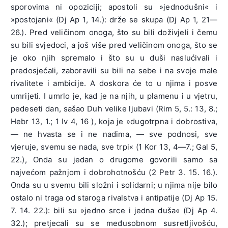
sporovima ni opoziciji; apostoli su »jednodušni« i
»postojani« (Dj Ap 1, 14.): drže se skupa (Dj Ap 1, 21—
26.). Pred veličinom onoga, što su bili doživjeli i čemu
su bili svjedoci, a još više pred veličinom onoga, što se
je oko njih spremalo i što su u duši naslućivali i
predosjećali, zaboravili su bili na sebe i na svoje male
rivalitete i ambicije. A doskora će to u njima i posve
umrijeti. I umrlo je, kad je na njih, u plamenu i u vjetru,
pedeseti dan, sašao Duh velike ljubavi (Rim 5, 5.: 13, 8.;
Hebr 13, 1.; 1 Iv 4, 16 ), koja je »dugotrpna i dobrostiva,
— ne hvasta se i ne nadima, — sve podnosi, sve
vjeruje, svemu se nada, sve trpi« (1 Kor 13, 4—7.; Gal 5,
22.), Onda su jedan o drugome govorili samo sa
najvećom pažnjom i dobrohotnošću (2 Petr 3. 15. 16.).
Onda su u svemu bili složni i solidarni; u njima nije bilo
ostalo ni traga od staroga rivalstva i antipatije (Dj Ap 15.
7. 14. 22.): bili su »jedno srce i jedna duša« (Dj Ap 4.
32.); pretjecali su se međusobnom susretljivošću,