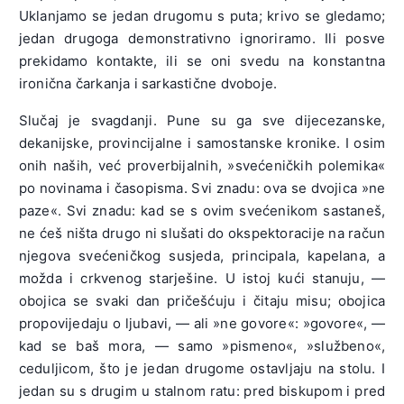
Uklanjamo se jedan drugomu s puta; krivo se gledamo;
jedan drugoga demonstrativno ignoriramo. Ili posve
prekidamo kontakte, ili se oni svedu na konstantna
ironična čarkanja i sarkastične dvoboje.
Slučaj je svagdanji. Pune su ga sve dijecezanske,
dekanijske, provincijalne i samostanske kronike. I osim
onih naših, već proverbijalnih, »svećeničkih polemika«
po novinama i časopisma. Svi znadu: ova se dvojica »ne
paze«. Svi znadu: kad se s ovim svećenikom sastaneš,
ne ćeš ništa drugo ni slušati do okspektoracije na račun
njegova svećeničkog susjeda, principala, kapelana, a
možda i crkvenog starješine. U istoj kući stanuju, —
obojica se svaki dan pričešćuju i čitaju misu; obojica
propovijedaju o ljubavi, — ali »ne govore«: »govore«, —
kad se baš mora, — samo »pismeno«, »službeno«,
ceduljicom, što je jedan drugome ostavljaju na stolu. I
jedan su s drugim u stalnom ratu: pred biskupom i pred