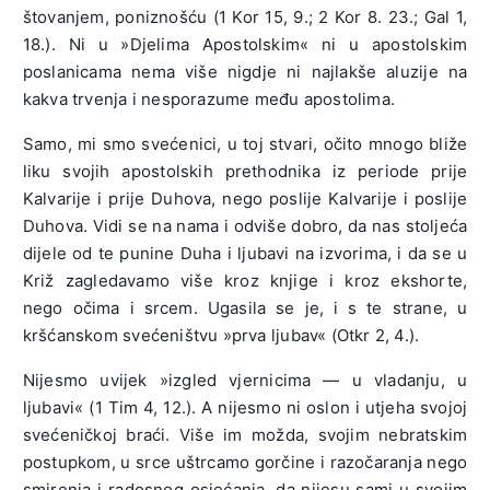
štovanjem, poniznošću (1 Kor 15, 9.; 2 Kor 8. 23.; Gal 1,
18.). Ni u »Djelima Apostolskim« ni u apostolskim
poslanicama nema više nigdje ni najlakše aluzije na
kakva trvenja i nesporazume među apostolima.
Samo, mi smo svećenici, u toj stvari, očito mnogo bliže
liku svojih apostolskih prethodnika iz periode prije
Kalvarije i prije Duhova, nego poslije Kalvarije i poslije
Duhova. Vidi se na nama i odviše dobro, da nas stoljeća
dijele od te punine Duha i ljubavi na izvorima, i da se u
Križ zagledavamo više kroz knjige i kroz ekshorte,
nego očima i srcem. Ugasila se je, i s te strane, u
kršćanskom svećeništvu »prva ljubav« (Otkr 2, 4.).
Nijesmo uvijek »izgled vjernicima — u vladanju, u
ljubavi« (1 Tim 4, 12.). A nijesmo ni oslon i utjeha svojoj
svećeničkoj braći. Više im možda, svojim nebratskim
postupkom, u srce uštrcamo gorčine i razočaranja nego
smirenja i radosnog osjećanja, da nijesu sami u svojim