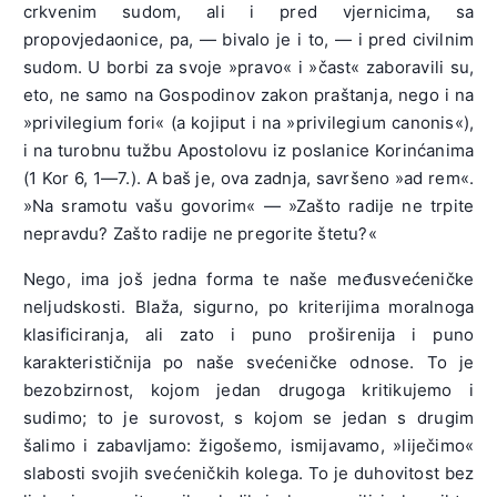
crkvenim sudom, ali i pred vjernicima, sa
propovjedaonice, pa, — bivalo je i to, — i pred civilnim
sudom. U borbi za svoje »pravo« i »čast« zaboravili su,
eto, ne samo na Gospodinov zakon praštanja, nego i na
»privilegium fori« (a kojiput i na »privilegium canonis«),
i na turobnu tužbu Apostolovu iz poslanice Korinćanima
(1 Kor 6, 1—7.). A baš je, ova zadnja, savršeno »ad rem«.
»Na sramotu vašu govorim« — »Zašto radije ne trpite
nepravdu? Zašto radije ne pregorite štetu?«
Nego, ima još jedna forma te naše međusvećeničke
neljudskosti. Blaža, sigurno, po kriterijima moralnoga
klasificiranja, ali zato i puno proširenija i puno
karakterističnija po naše svećeničke odnose. To je
bezobzirnost, kojom jedan drugoga kritikujemo i
sudimo; to je surovost, s kojom se jedan s drugim
šalimo i zabavljamo: žigošemo, ismijavamo, »liječimo«
slabosti svojih svećeničkih kolega. To je duhovitost bez