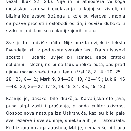
vezali (Luk 22, 24.). Nije ih ni atmosfera velikoga
mesijskog zanosa i očekivanja, u kojoj su živjeli, ni
blizina Kraljevstva Božjega, u koje su vjerovali, mogla
da posve pročisti i oslobodi od tih, i odviše duboko u
svakom ljudskom srcu ukorijenjenih, mana.
Sve je to i odviše očito. Nije možda uvijek iz teksta
Evanđelja, ali iz podteksta svakako jest. Da su Isusovi
apostoli i učenici uvijek bili između sebe bratski
solidarni i složni, ne bi se Isus onoliko puta, baš pred
njima, morao vraćati na tu temu (Mat 18, 2—4.; 20, 25—
28.; 23, 8—12.; Mark 9, 34—36.; 10, 42—45.; Luk 9, 46
—48.; 22, 25—27.; Iv 13, 14. 15. 34. 35.; 15, 12.).
Kasnije je, dakako, bilo drukčije. Kalvarijska eto java,
puna strpljivosti i praštanja, a onda auktoritativnost
Gospodinova nastupa iza Uskrsnuća, kad su bile pale
sve rezerve i sve sumnje, smekšala ih je i razoružala.
Kod izbora novoga apostola, Matije, nema više ni traga