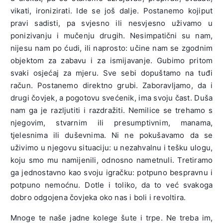
vikati, ironizirati. Ide se još dalje. Postanemo kojiput
pravi sadisti, pa svjesno ili nesvjesno uživamo u
ponizivanju i mučenju drugih. Nesimpatični su nam,
nijesu nam po ćudi, ili naprosto: učine nam se zgodnim
objektom za zabavu i za ismijavanje. Gubimo pritom
svaki osjećaj za mjeru. Sve sebi dopuštamo na tuđi
račun. Postanemo direktno grubi. Zaboravljamo, da i
drugi čovjek, a pogotovu svećenik, ima svoju čast. Duša
nam ga je razljutiti i razdražiti. Nemilice se trehamo s
njegovim, stvarnim ili presumptivnim, manama,
tjelesnima ili duševnima. Ni ne pokušavamo da se
uživimo u njegovu situaciju: u nezahvalnu i tešku ulogu,
koju smo mu namijenili, odnosno nametnuli. Tretiramo
ga jednostavno kao svoju igračku: potpuno bespravnu i
potpuno nemoćnu. Dotle i toliko, da to već svakoga
dobro odgojena čovjeka oko nas i boli i revoltira.
Mnoge te naše jadne kolege šute i trpe. Ne treba im,