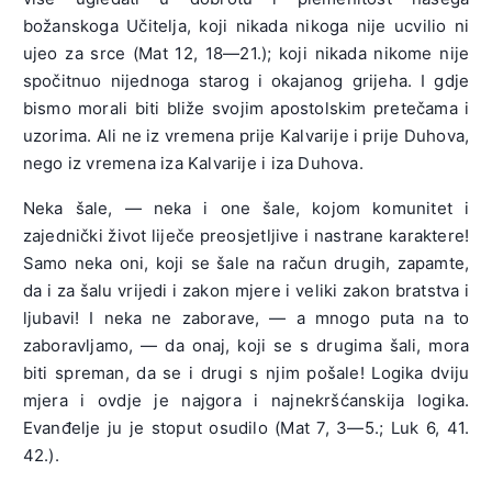
božanskoga Učitelja, koji nikada nikoga nije ucvilio ni
ujeo za srce (Mat 12, 18—21.); koji nikada nikome nije
spočitnuo nijednoga starog i okajanog grijeha. I gdje
bismo morali biti bliže svojim apostolskim pretečama i
uzorima. Ali ne iz vremena prije Kalvarije i prije Duhova,
nego iz vremena iza Kalvarije i iza Duhova.
Neka šale, — neka i one šale, kojom komunitet i
zajednički život liječe preosjetljive i nastrane karaktere!
Samo neka oni, koji se šale na račun drugih, zapamte,
da i za šalu vrijedi i zakon mjere i veliki zakon bratstva i
ljubavi! I neka ne zaborave, — a mnogo puta na to
zaboravljamo, — da onaj, koji se s drugima šali, mora
biti spreman, da se i drugi s njim pošale! Logika dviju
mjera i ovdje je najgora i najnekršćanskija logika.
Evanđelje ju je stoput osudilo (Mat 7, 3—5.; Luk 6, 41.
42.).