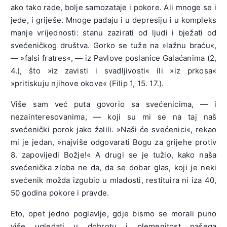
ako tako rade, bolje samozataje i pokore. Ali mnoge se i
jede, i griješe. Mnoge padaju i u depresiju i u kompleks
manje vrijednosti: stanu zazirati od ljudi i bježati od
svećeničkog društva. Gorko se tuže na »lažnu braću«,
— »falsi fratres«, — iz Pavlove poslanice Galaćanima (2,
4.), što »iz zavisti i svadljivosti« ili »iz prkosa«
»pritiskuju njihove okove« (Filip 1, 15. 17.).
Više sam već puta govorio sa svećenicima, — i
nezainteresovanima, — koji su mi se na taj naš
svećenički porok jako žalili. »Naši će svećenici«, rekao
mi je jedan, »najviše odgovarati Bogu za grijehe protiv
8. zapovijedi Božje!« A drugi se je tužio, kako naša
svećenička zloba ne da, da se dobar glas, koji je neki
svećenik možda izgubio u mladosti, restituira ni iza 40,
50 godina pokore i pravde.
Eto, opet jedno poglavlje, gdje bismo se morali puno
više ugledati u dobrotu i plemenitost našega