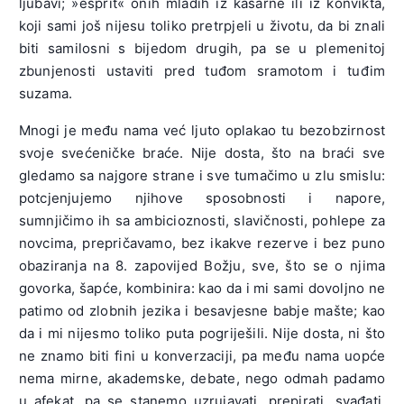
ljubavi; »esprit« onih mladih iz kasarne ili iz konvikta,
koji sami još nijesu toliko pretrpjeli u životu, da bi znali
biti samilosni s bijedom drugih, pa se u plemenitoj
zbunjenosti ustaviti pred tuđom sramotom i tuđim
suzama.
Mnogi je među nama već ljuto oplakao tu bezobzirnost
svoje svećeničke braće. Nije dosta, što na braći sve
gledamo sa najgore strane i sve tumačimo u zlu smislu:
potcjenjujemo njihove sposobnosti i napore,
sumnjičimo ih sa ambicioznosti, slavičnosti, pohlepe za
novcima, prepričavamo, bez ikakve rezerve i bez puno
obaziranja na 8. zapovijed Božju, sve, što se o njima
govorka, šapće, kombinira: kao da i mi sami dovoljno ne
patimo od zlobnih jezika i besavjesne babje mašte; kao
da i mi nijesmo toliko puta pogriješili. Nije dosta, ni što
ne znamo biti fini u konverzaciji, pa među nama uopće
nema mirne, akademske, debate, nego odmah padamo
u afekat, pa se stanemo uzrujavati, prepirati, svađati,