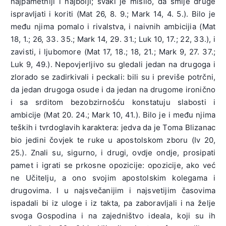
najpametniji i najbolji; svaki je mislio, da smije druge
ispravljati i koriti (Mat 26, 8. 9.; Mark 14, 4. 5.). Bilo je
među njima pomalo i rivalstva, i naivnih ambicijia (Mat
18, 1.; 26, 33. 35.; Mark 14, 29. 31.; Luk 10, 17.; 22, 33.), i
zavisti, i ljubomore (Mat 17, 18.; 18, 21.; Mark 9, 27. 37.;
Luk 9, 49.). Nepovjerljivo su gledali jedan na drugoga i
zlorado se zadirkivali i peckali: bili su i previše potrčni,
da jedan drugoga osude i da jedan na drugome ironično
i sa srditom bezobzirnošću konstatuju slabosti i
ambicije (Mat 20. 24.; Mark 10, 41.). Bilo je i među njima
teških i tvrdoglavih karaktera: jedva da je Toma Blizanac
bio jedini čovjek te ruke u apostolskom zboru (Iv 20,
25.). Znali su, sigurno, i drugi, ovdje ondje, prosipati
pamet i igrati se prkosne opozicije: opozicije, ako već
ne Učitelju, a ono svojim apostolskim kolegama i
drugovima. I u najsvečanijim i najsvetijim časovima
ispadali bi iz uloge i iz takta, pa zaboravljali i na želje
svoga Gospodina i na zajedništvo ideala, koji su ih