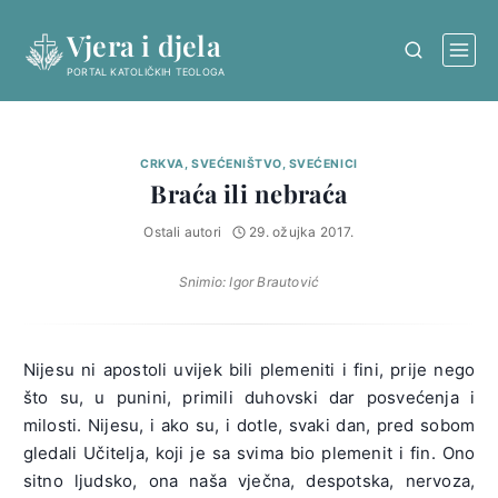
Skip
Vjera i djela
to
content
PORTAL KATOLIČKIH TEOLOGA
CRKVA, SVEĆENIŠTVO, SVEĆENICI
Braća ili nebraća
Ostali autori
29. ožujka 2017.
Snimio: Igor Brautović
Nijesu ni apostoli uvijek bili plemeniti i fini, prije nego
što su, u punini, primili duhovski dar posvećenja i
milosti. Nijesu, i ako su, i dotle, svaki dan, pred sobom
gledali Učitelja, koji je sa svima bio plemenit i fin. Ono
sitno ljudsko, ona naša vječna, despotska, nervoza,