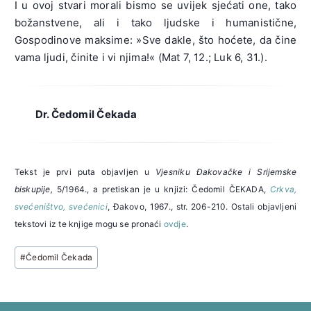
I u ovoj stvari morali bismo se uvijek sjećati one, tako
božanstvene, ali i tako ljudske i humanistične,
Gospodinove maksime: »Sve dakle, što hoćete, da čine
vama ljudi, činite i vi njima!« (Mat 7, 12.; Luk 6, 31.).
Dr. Čedomil Čekada
Tekst je prvi puta objavljen u
Vjesniku Đakovačke i Srijemske
biskupije,
5/1964., a pretiskan je u knjizi: Čedomil ČEKADA,
Crkva,
svećeništvo, svećenici
, Đakovo, 1967., str. 206-210. Ostali objavljeni
tekstovi iz te knjige mogu se pronaći
ovdje
.
Post
#
Čedomil Čekada
Tags: