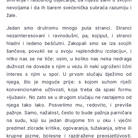
nevoljama i da ih barem svećenička subraća razumiju i
žale.
Jedan smo drutromu mnogo puta stranci. Stranci
nezainteresovani i ravnodušni, pa, kojiput, i stranci
hladni i ledeno bešćutni. Zakopali smo se iza svojih
šančeva, povukli se u svoju »splendidnu izolaciju«, i
nitko nas se ne tiče: osim, u koliko nas neka nedraga
dužnost ne dovede s njim u vezu ili neki ugroženi lični
interes s njim u spor. U prvom slučaju bježimo od
njega, što je moguće prije: s kojom suhom riječi
konvencionalne učtivosti, koja treba da spasi formu
»ljubavi«. No zato se u drugom slučaju ne rastajemo od
njega tako lako. Posvetimo mu, redovito, i previše
pažnje. Samo, nažalost, često to bude pažnja parničara
na sudu, koji su jedan drugome trn u oku i vječni
predmet zlorade kritike, ogovaranja, tužakanja, sitne ili
krupne pizme, bolesne i razdražene preosjetljivosti.