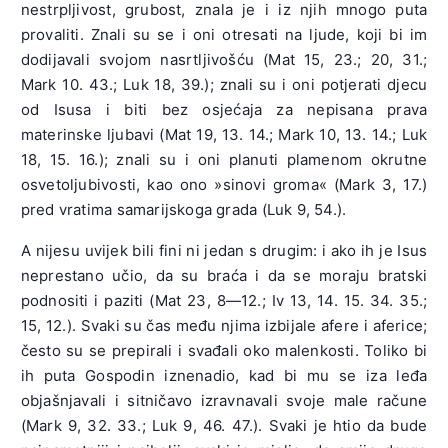
nestrpljivost, grubost, znala je i iz njih mnogo puta
provaliti. Znali su se i oni otresati na ljude, koji bi im
dodijavali svojom nasrtljivošću (Mat 15, 23.; 20, 31.;
Mark 10. 43.; Luk 18, 39.); znali su i oni potjerati djecu
od Isusa i biti bez osjećaja za nepisana prava
materinske ljubavi (Mat 19, 13. 14.; Mark 10, 13. 14.; Luk
18, 15. 16.); znali su i oni planuti plamenom okrutne
osvetoljubivosti, kao ono »sinovi groma« (Mark 3, 17.)
pred vratima samarijskoga grada (Luk 9, 54.).
A nijesu uvijek bili fini ni jedan s drugim: i ako ih je Isus
neprestano učio, da su braća i da se moraju bratski
podnositi i paziti (Mat 23, 8—12.; Iv 13, 14. 15. 34. 35.;
15, 12.). Svaki su čas među njima izbijale afere i aferice;
često su se prepirali i svađali oko malenkosti. Toliko bi
ih puta Gospodin iznenadio, kad bi mu se iza leđa
objašnjavali i sitničavo izravnavali svoje male račune
(Mark 9, 32. 33.; Luk 9, 46. 47.). Svaki je htio da bude