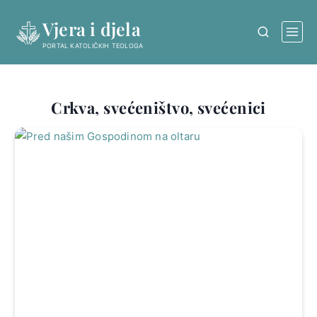
Skip
Vjera i djela
to
content
PORTAL KATOLIČKIH TEOLOGA
Crkva, svećeništvo, svećenici