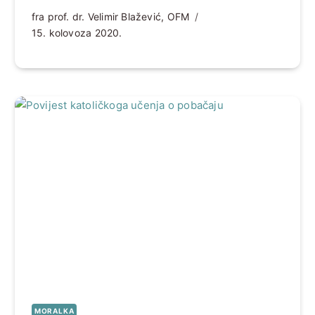
partikularnih crkvenih sabora i
fra prof. dr. Velimir Blažević, OFM
dijecezanskih sinoda
15. kolovoza 2020.
MORALKA