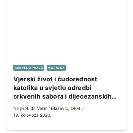
CRKVENO PRAVO
MORALKA
Vjerski život i ćudorednost
katolika u svjetlu odredbi
crkvenih sabora i dijecezanskih
sinoda na prostorima Hrvatske i
fra prof. dr. Velimir Blažević, OFM
Bosne i Hercegovine
19. kolovoza 2020.