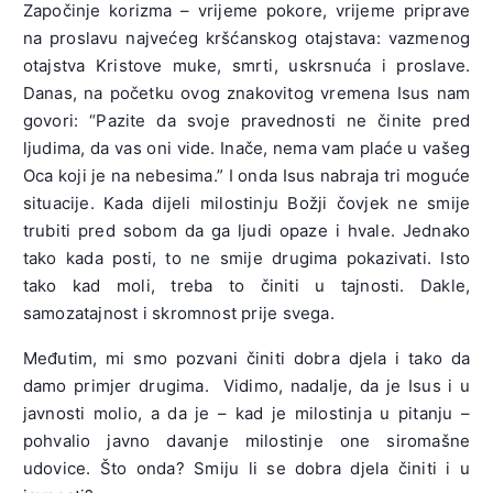
Započinje korizma – vrijeme pokore, vrijeme priprave
na proslavu najvećeg kršćanskog otajstava: vazmenog
otajstva Kristove muke, smrti, uskrsnuća i proslave.
Danas, na početku ovog znakovitog vremena Isus nam
govori: “Pazite da svoje pravednosti ne činite pred
ljudima, da vas oni vide. Inače, nema vam plaće u vašeg
Oca koji je na nebesima.” I onda Isus nabraja tri moguće
situacije. Kada dijeli milostinju Božji čovjek ne smije
trubiti pred sobom da ga ljudi opaze i hvale. Jednako
tako kada posti, to ne smije drugima pokazivati. Isto
tako kad moli, treba to činiti u tajnosti. Dakle,
samozatajnost i skromnost prije svega.
Međutim, mi smo pozvani činiti dobra djela i tako da
damo primjer drugima. Vidimo, nadalje, da je Isus i u
javnosti molio, a da je – kad je milostinja u pitanju –
pohvalio javno davanje milostinje one siromašne
udovice. Što onda? Smiju li se dobra djela činiti i u