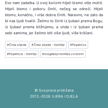
Evo nam zadatka. U ovoj korizmi htjeli bismo više moliti.
Htjeli bismo i pokoru činiti, nečeg se odreći. Htjeli
bismo, konačno, i više dobra činiti. Naravno, ne zato da
bi nas ljudi hvalili. Želimo to činiti iz ljubavi prema Bogu,
iz ljubavi prema bližnjemu, a onda i iz ljubavi prema
sebi samima, jer želimo biti više ljudi, više kršćani.
Post
#
Čista srijeda
#
Čista srijeda - homilije
#
Pepelnica
Tags:
#
Pepelnica - homilije
#
svagdanje homilije u korizmi
© Sva prava pridržana
2013.-2026. VJERA I DJELA