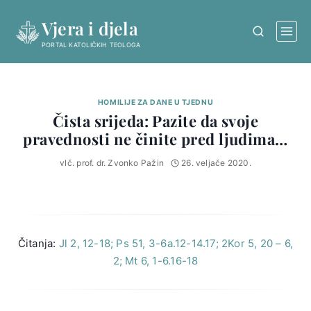
Skip
Vjera i djela
to
content
PORTAL KATOLIČKIH TEOLOGA
HOMILIJE ZA DANE U TJEDNU
Čista srijeda: Pazite da svoje
pravednosti ne činite pred ljudima…
vlč. prof. dr. Zvonko Pažin
26. veljače 2020.
Čitanja:
Jl 2, 12-18; Ps 51, 3-6a.12-14.17; 2Kor 5, 20 – 6,
2; Mt 6, 1-6.16-18