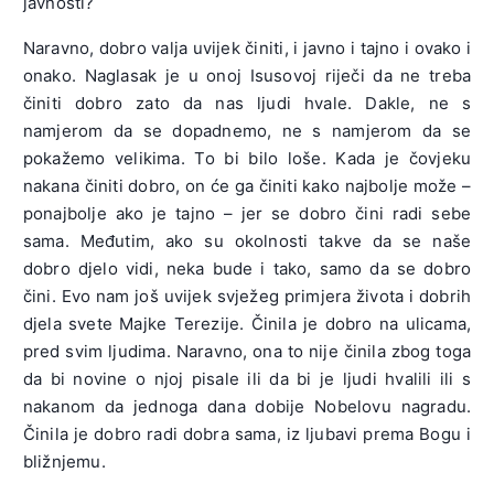
javnosti?
Naravno, dobro valja uvijek činiti, i javno i tajno i ovako i
onako. Naglasak je u onoj Isusovoj riječi da ne treba
činiti dobro zato da nas ljudi hvale. Dakle, ne s
namjerom da se dopadnemo, ne s namjerom da se
pokažemo velikima. To bi bilo loše. Kada je čovjeku
nakana činiti dobro, on će ga činiti kako najbolje može –
ponajbolje ako je tajno – jer se dobro čini radi sebe
sama. Međutim, ako su okolnosti takve da se naše
dobro djelo vidi, neka bude i tako, samo da se dobro
čini. Evo nam još uvijek svježeg primjera života i dobrih
djela svete Majke Terezije. Činila je dobro na ulicama,
pred svim ljudima. Naravno, ona to nije činila zbog toga
da bi novine o njoj pisale ili da bi je ljudi hvalili ili s
nakanom da jednoga dana dobije Nobelovu nagradu.
Činila je dobro radi dobra sama, iz ljubavi prema Bogu i
bližnjemu.