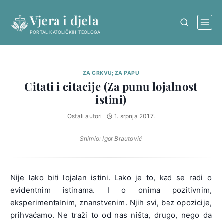
Skip
Vjera i djela
to
content
PORTAL KATOLIČKIH TEOLOGA
ZA CRKVU; ZA PAPU
Citati i citacije (Za punu lojalnost
istini)
Ostali autori
1. srpnja 2017.
Snimio: Igor Brautović
Nije lako biti lojalan istini. Lako je to, kad se radi o
evidentnim istinama. I o onima pozitivnim,
eksperimentalnim, znanstvenim. Njih svi, bez opozicije,
prihvaćamo. Ne traži to od nas ništa, drugo, nego da