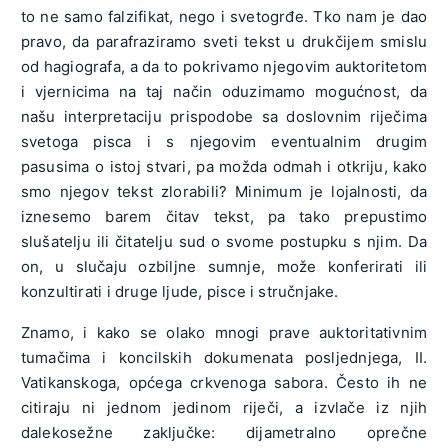
to ne samo falzifikat, nego i svetogrđe. Tko nam je dao
pravo, da parafraziramo sveti tekst u drukčijem smislu
od hagiografa, a da to pokrivamo njegovim auktoritetom
i vjernicima na taj način oduzimamo mogućnost, da
našu interpretaciju prispodobe sa doslovnim riječima
svetoga pisca i s njegovim eventualnim drugim
pasusima o istoj stvari, pa možda odmah i otkriju, kako
smo njegov tekst zlorabili? Minimum je lojalnosti, da
iznesemo barem čitav tekst, pa tako prepustimo
slušatelju ili čitatelju sud o svome postupku s njim. Da
on, u slučaju ozbiljne sumnje, može konferirati ili
konzultirati i druge ljude, pisce i stručnjake.
Znamo, i kako se olako mnogi prave auktoritativnim
tumačima i koncilskih dokumenata posljednjega, II.
Vatikanskoga, općega crkvenoga sabora. Često ih ne
citiraju ni jednom jedinom riječi, a izvlače iz njih
dalekosežne zaključke: dijametralno oprečne