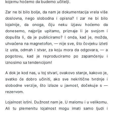
kojemu hoćemo da budemo učitelji.
Zar ne bi bilo bolje, da nam je dokumentacija vrela više
doslovna, nego slobodna i opisna? I zar ne bi bilo
lojalnije, da onoga, čiju neku izjavu hoćemo da
donesemo, najprije upitamo, priznaje li je svojom i
dopušta li, da je publiciramo? I onda, kad je, možda,
uhvaćena na magnetofon, — nije sve, što čovjeku izleti
iz usta, odmah i stvar, za koju mora da odgovara, — a
pogotovu, kad je reproduciramo po zapamćenju i
iznosimo sa tendencijom!
A dok je kod nas, u toj stvari, ovakovo stanje, kakovo je,
svatko će dobro učiniti, ako sve nekritične tvrdnje i
slobodne verzije, što izlaze u javnost, dočekuje s —
rezervom.
Lojalnost istini. Dužnost nam je. U malomu i u velikomu.
Ali tu plemenitu lojalnost mogu imati samo ljudi i