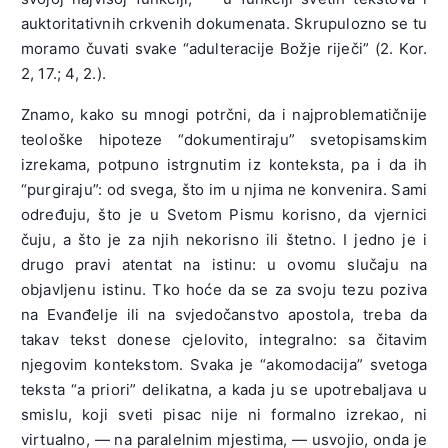
auktoritativnih crkvenih dokumenata. Skrupulozno se tu
moramo čuvati svake “adulteracije Božje riječi” (2. Kor.
2, 17.; 4, 2.).
Znamo, kako su mnogi potrčni, da i najproblematičnije
teološke hipoteze “dokumentiraju” svetopisamskim
izrekama, potpuno istrgnutim iz konteksta, pa i da ih
“purgiraju”: od svega, što im u njima ne konvenira. Sami
određuju, što je u Svetom Pismu korisno, da vjernici
čuju, a što je za njih nekorisno ili štetno. I jedno je i
drugo pravi atentat na istinu: u ovomu slučaju na
objavljenu istinu. Tko hoće da se za svoju tezu poziva
na Evanđelje ili na svjedočanstvo apostola, treba da
takav tekst donese cjelovito, integralno: sa čitavim
njegovim kontekstom. Svaka je “akomodacija” svetoga
teksta “a priori” delikatna, a kada ju se upotrebaljava u
smislu, koji sveti pisac nije ni formalno izrekao, ni
virtualno, — na paralelnim mjestima, — usvojio, onda je