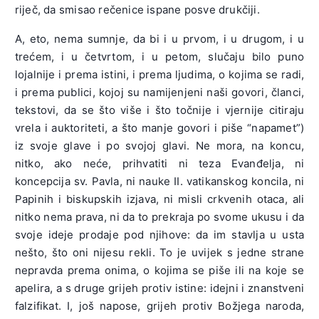
riječ, da smisao rečenice ispane posve drukčiji.
A, eto, nema sumnje, da bi i u prvom, i u drugom, i u
trećem, i u četvrtom, i u petom, slučaju bilo puno
lojalnije i prema istini, i prema ljudima, o kojima se radi,
i prema publici, kojoj su namijenjeni naši govori, članci,
tekstovi, da se što više i što točnije i vjernije citiraju
vrela i auktoriteti, a što manje govori i piše “napamet”)
iz svoje glave i po svojoj glavi. Ne mora, na koncu,
nitko, ako neće, prihvatiti ni teza Evanđelja, ni
koncepcija sv. Pavla, ni nauke II. vatikanskog koncila, ni
Papinih i biskupskih izjava, ni misli crkvenih otaca, ali
nitko nema prava, ni da to prekraja po svome ukusu i da
svoje ideje prodaje pod njihove: da im stavlja u usta
nešto, što oni nijesu rekli. To je uvijek s jedne strane
nepravda prema onima, o kojima se piše ili na koje se
apelira, a s druge grijeh protiv istine: idejni i znanstveni
falzifikat. I, još napose, grijeh protiv Božjega naroda,