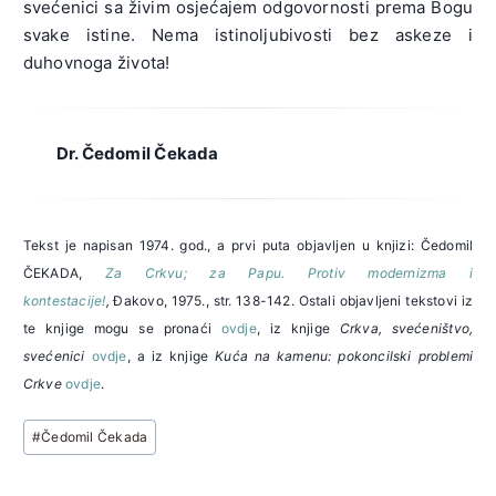
svećenici sa živim osjećajem odgovornosti prema Bogu
svake istine. Nema istinoljubivosti bez askeze i
duhovnoga života!
Dr. Čedomil Čekada
Tekst je napisan 1974. god., a prvi puta objavljen u knjizi: Čedomil
ČEKADA,
Za Crkvu; za Papu. Protiv modernizma i
kontestacije!
,
Đakovo, 1975., str. 138-142. Ostali objavljeni tekstovi iz
te knjige mogu se pronaći
ovdje
, iz knjige
Crkva, svećeništvo,
svećenici
ovdje
, a iz knjige
Kuća na kamenu: pokoncilski problemi
Crkve
ovdje
.
Post
#
Čedomil Čekada
Tags: