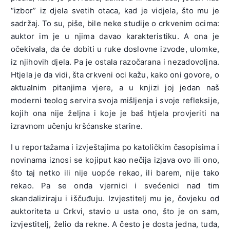
“izbor” iz djela svetih otaca, kad je vidjela, što mu je
sadržaj. To su, piše, bile neke studije o crkvenim ocima:
auktor im je u njima davao karakteristiku. A ona je
očekivala, da će dobiti u ruke doslovne izvode, ulomke,
iz njihovih djela. Pa je ostala razočarana i nezadovoljna.
Htjela je da vidi, šta crkveni oci kažu, kako oni govore, o
aktualnim pitanjima vjere, a u knjizi joj jedan naš
moderni teolog servira svoja mišljenja i svoje refleksije,
kojih ona nije željna i koje je baš htjela provjeriti na
izravnom učenju kršćanske starine.
I u reportažama i izvještajima po katoličkim časopisima i
novinama iznosi se kojiput kao nečija izjava ovo ili ono,
što taj netko ili nije uopće rekao, ili barem, nije tako
rekao. Pa se onda vjernici i svećenici nad tim
skandaliziraju i iščuđuju. Izvjestitelj mu je, čovjeku od
auktoriteta u Crkvi, stavio u usta ono, što je on sam,
izvjestitelj, želio da rekne. A često je dosta jedna, tuđa,