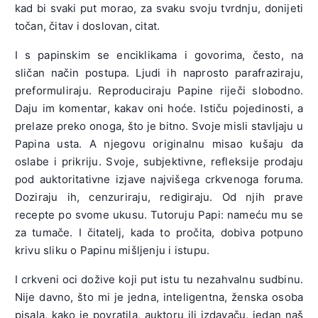
kad bi svaki put morao, za svaku svoju tvrdnju, donijeti
točan, čitav i doslovan, citat.
I s papinskim se enciklikama i govorima, često, na
sličan način postupa. Ljudi ih naprosto parafraziraju,
preformuliraju. Reproduciraju Papine riječi slobodno.
Daju im komentar, kakav oni hoće. Ističu pojedinosti, a
prelaze preko onoga, što je bitno. Svoje misli stavljaju u
Papina usta. A njegovu originalnu misao kušaju da
oslabe i prikriju. Svoje, subjektivne, refleksije prodaju
pod auktoritativne izjave najvišega crkvenoga foruma.
Doziraju ih, cenzuriraju, redigiraju. Od njih prave
recepte po svome ukusu. Tutoruju Papi: nameću mu se
za tumače. I čitatelj, kada to pročita, dobiva potpuno
krivu sliku o Papinu mišljenju i istupu.
I crkveni oci dožive koji put istu tu nezahvalnu sudbinu.
Nije davno, što mi je jedna, inteligentna, ženska osoba
pisala, kako je povratila, auktoru ili izdavaču, jedan naš