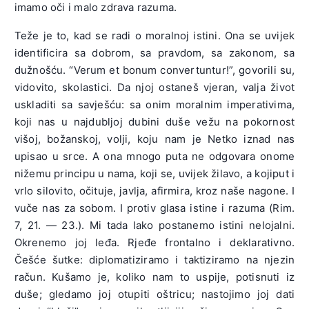
imamo oči i malo zdrava razuma.
Teže je to, kad se radi o moralnoj istini. Ona se uvijek
identificira sa dobrom, sa pravdom, sa zakonom, sa
dužnošću. “Verum et bonum convertuntur!”, govorili su,
vidovito, skolastici. Da njoj ostaneš vjeran, valja život
uskladiti sa savješću: sa onim moralnim imperativima,
koji nas u najdubljoj dubini duše vežu na pokornost
višoj, božanskoj, volji, koju nam je Netko iznad nas
upisao u srce. A ona mnogo puta ne odgovara onome
nižemu principu u nama, koji se, uvijek žilavo, a kojiput i
vrlo silovito, očituje, javlja, afirmira, kroz naše nagone. I
vuče nas za sobom. I protiv glasa istine i razuma (Rim.
7, 21. — 23.). Mi tada lako postanemo istini nelojalni.
Okrenemo joj leđa. Rjeđe frontalno i deklarativno.
Češće šutke: diplomatiziramo i taktiziramo na njezin
račun. Kušamo je, koliko nam to uspije, potisnuti iz
duše; gledamo joj otupiti oštricu; nastojimo joj dati