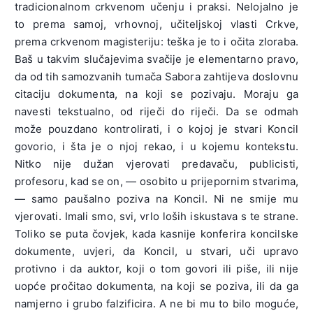
tradicionalnom crkvenom učenju i praksi. Nelojalno je
to prema samoj, vrhovnoj, učiteljskoj vlasti Crkve,
prema crkvenom magisteriju: teška je to i očita zloraba.
Baš u takvim slučajevima svačije je elementarno pravo,
da od tih samozvanih tumača Sabora zahtijeva doslovnu
citaciju dokumenta, na koji se pozivaju. Moraju ga
navesti tekstualno, od riječi do riječi. Da se odmah
može pouzdano kontrolirati, i o kojoj je stvari Koncil
govorio, i šta je o njoj rekao, i u kojemu kontekstu.
Nitko nije dužan vjerovati predavaču, publicisti,
profesoru, kad se on, — osobito u prijepornim stvarima,
— samo paušalno poziva na Koncil. Ni ne smije mu
vjerovati. Imali smo, svi, vrlo loših iskustava s te strane.
Toliko se puta čovjek, kada kasnije konferira koncilske
dokumente, uvjeri, da Koncil, u stvari, uči upravo
protivno i da auktor, koji o tom govori ili piše, ili nije
uopće pročitao dokumenta, na koji se poziva, ili da ga
namjerno i grubo falzificira. A ne bi mu to bilo moguće,