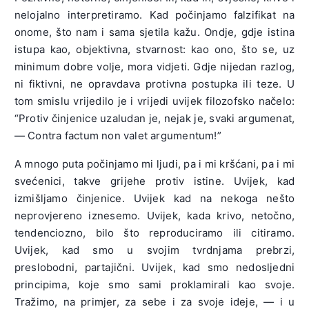
nelojalno interpretiramo. Kad počinjamo falzifikat na
onome, što nam i sama sjetila kažu. Ondje, gdje istina
istupa kao, objektivna, stvarnost: kao ono, što se, uz
minimum dobre volje, mora vidjeti. Gdje nijedan razlog,
ni fiktivni, ne opravdava protivna postupka ili teze. U
tom smislu vrijedilo je i vrijedi uvijek filozofsko načelo:
“Protiv činjenice uzaludan je, nejak je, svaki argumenat,
— Contra factum non valet argumentum!”
A mnogo puta počinjamo mi ljudi, pa i mi kršćani, pa i mi
svećenici, takve grijehe protiv istine. Uvijek, kad
izmišljamo činjenice. Uvijek kad na nekoga nešto
neprovjereno iznesemo. Uvijek, kada krivo, netočno,
tendenciozno, bilo što reproduciramo ili citiramo.
Uvijek, kad smo u svojim tvrdnjama prebrzi,
preslobodni, partajični. Uvijek, kad smo nedosljedni
principima, koje smo sami proklamirali kao svoje.
Tražimo, na primjer, za sebe i za svoje ideje, — i u