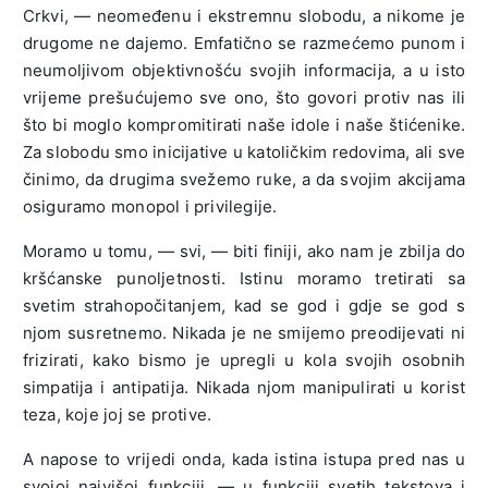
Crkvi, — neomeđenu i ekstremnu slobodu, a nikome je
drugome ne dajemo. Emfatično se razmećemo punom i
neumoljivom objektivnošću svojih informacija, a u isto
vrijeme prešućujemo sve ono, što govori protiv nas ili
što bi moglo kompromitirati naše idole i naše štićenike.
Za slobodu smo inicijative u katoličkim redovima, ali sve
činimo, da drugima svežemo ruke, a da svojim akcijama
osiguramo monopol i privilegije.
Moramo u tomu, — svi, — biti finiji, ako nam je zbilja do
kršćanske punoljetnosti. Istinu moramo tretirati sa
svetim strahopočitanjem, kad se god i gdje se god s
njom susretnemo. Nikada je ne smijemo preodijevati ni
frizirati, kako bismo je upregli u kola svojih osobnih
simpatija i antipatija. Nikada njom manipulirati u korist
teza, koje joj se protive.
A napose to vrijedi onda, kada istina istupa pred nas u
svojoj najvišoj funkciji, — u funkciji svetih tekstova i