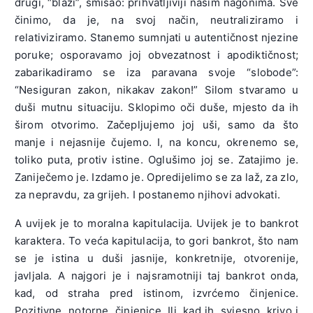
drugi, “blaži”, smisao: prihvatljiviji našim nagonima. Sve
činimo, da je, na svoj način, neutraliziramo i
relativiziramo. Stanemo sumnjati u autentičnost njezine
poruke; osporavamo joj obvezatnost i apodiktičnost;
zabarikadiramo se iza paravana svoje “slobode”:
“Nesiguran zakon, nikakav zakon!” Silom stvaramo u
duši mutnu situaciju. Sklopimo oči duše, mjesto da ih
širom otvorimo. Začepljujemo joj uši, samo da što
manje i nejasnije čujemo. I, na koncu, okrenemo se,
toliko puta, protiv istine. Oglušimo joj se. Zatajimo je.
Zaniječemo je. Izdamo je. Opredijelimo se za laž, za zlo,
za nepravdu, za grijeh. I postanemo njihovi advokati.
A uvijek je to moralna kapitulacija. Uvijek je to bankrot
karaktera. To veća kapitulacija, to gori bankrot, što nam
se je istina u duši jasnije, konkretnije, otvorenije,
javljala. A najgori je i najsramotniji taj bankrot onda,
kad, od straha pred istinom, izvrćemo činjenice.
Pozitivne, notorne, činjenice. Ili, kad ih, svjesno, krivo i