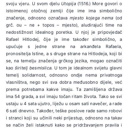
svoju vjeru. U svom djelu
Utopija
(1516.) More govori o
istoimenoj otočnoj zemlji čije ime ima simbolično
značenje, odnosno označava
mjesto kojega nema
(od
grč. ou – ne + topos – mjesto), aludirajući time na
nedostižnost idealnog poretka. U njoj je pripovjedač
Rafael Hitlodej, čije je ime također simbolično, a
upućuje s jedne strane na arkanđela Rafaela,
pronositelja Istine, a s druge strane na Hitlodeja, koji bi
se, na temelju značenja grčkog jezika, mogao označiti
kao
širitelj besmislica.
U tom je idealnom svijetu glavni
temelj solidarnost, odnosno ondje nema privatnoga
vlasništva, nego svi sva dobra međusobno dijele, već
prema potrebama kakve imaju. Ta zamišljena država
ima 54 grada, a svi imaju točan ritam života. Tako se svi
ustaju u 4 sata ujutro, liježu u osam sati navečer, a rade
6 sati dnevno. Također, teške poslove rade samo robovi
i stranci koji su učinili neki prijestup, odnosno na takav
se način želi istaknuti kako se pridržavanjem pravila i