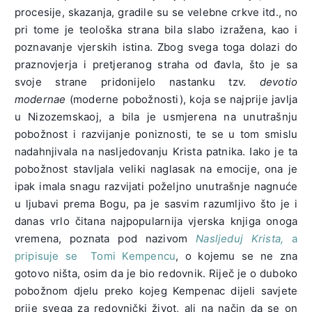
procesije, skazanja, gradile su se velebne crkve itd., no
pri tome je teološka strana bila slabo izražena, kao i
poznavanje vjerskih istina. Zbog svega toga dolazi do
praznovjerja i pretjeranog straha od đavla, što je sa
svoje strane pridonijelo nastanku tzv.
devotio
modernae
(moderne pobožnosti), koja se najprije javlja
u Nizozemskaoj, a bila je usmjerena na unutrašnju
pobožnost i razvijanje poniznosti, te se u tom smislu
nadahnjivala na nasljedovanju Krista patnika. Iako je ta
pobožnost stavljala veliki naglasak na emocije, ona je
ipak imala snagu razvijati poželjno unutrašnje nagnuće
u ljubavi prema Bogu, pa je sasvim razumljivo što je i
danas vrlo čitana najpopularnija vjerska knjiga onoga
vremena, poznata pod nazivom
Nasljeduj Krista,
a
pripisuje se Tomi Kempencu
, o kojemu se ne zna
gotovo ništa, osim da je bio redovnik. Riječ je o duboko
pobožnom djelu preko kojeg Kempenac dijeli savjete
prije svega za redovnički život, ali na način da se on