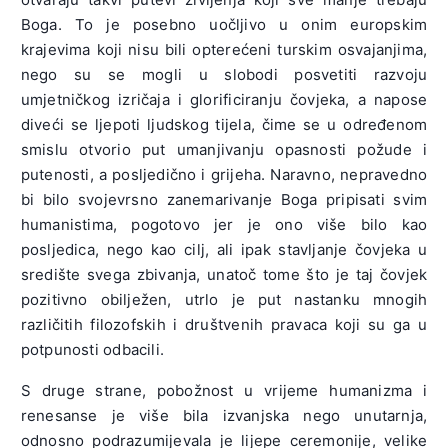
Boga. To je posebno uočljivo u onim europskim
krajevima koji nisu bili opterećeni turskim osvajanjima,
nego su se mogli u slobodi posvetiti razvoju
umjetničkog izričaja i glorificiranju čovjeka, a napose
diveći se ljepoti ljudskog tijela, čime se u određenom
smislu otvorio put umanjivanju opasnosti požude i
putenosti, a posljedično i grijeha. Naravno, nepravedno
bi bilo svojevrsno zanemarivanje Boga pripisati svim
humanistima, pogotovo jer je ono više bilo kao
posljedica, nego kao cilj, ali ipak stavljanje čovjeka u
središte svega zbivanja, unatoč tome što je taj čovjek
pozitivno obilježen, utrlo je put nastanku mnogih
različitih filozofskih i društvenih pravaca koji su ga u
potpunosti odbacili.
S druge strane, pobožnost u vrijeme humanizma i
renesanse je više bila izvanjska nego unutarnja,
odnosno podrazumijevala je lijepe ceremonije, velike