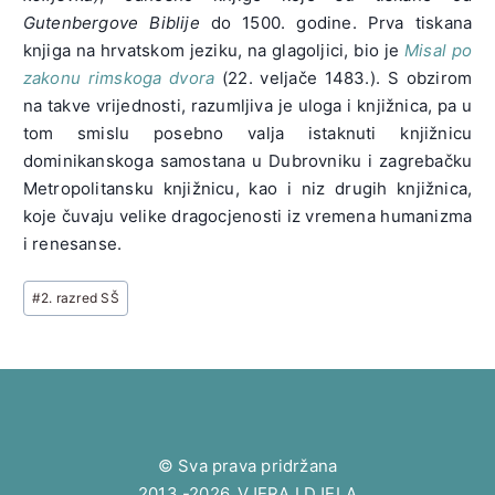
Gutenbergove Biblije
do 1500. godine. Prva tiskana
knjiga na hrvatskom jeziku, na glagoljici, bio je
Misal po
zakonu rimskoga dvora
(22. veljače 1483.). S obzirom
na takve vrijednosti, razumljiva je uloga i knjižnica, pa u
tom smislu posebno valja istaknuti knjižnicu
dominikanskoga samostana u Dubrovniku i zagrebačku
Metropolitansku knjižnicu, kao i niz drugih knjižnica,
koje čuvaju velike dragocjenosti iz vremena humanizma
i renesanse.
Post
#
2. razred SŠ
Tags:
© Sva prava pridržana
2013.-2026. VJERA I DJELA