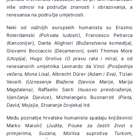
više odnosi na područje znanosti i obrazovanja, a
renesansa na područje umjetnosti.
Neki od važnijih europskih humanista su Erazmo
Roterdamski
(Pohvala ludosti),
Francesco Petrarca
(Kanconijer),
Dante Alighieri
(Božanstvena komedija),
Giovanni Boccaccio
(Decameron),
sveti Thomas More
(Utopija)
, Hugo Grotius
(O pravu rata i mira),
a od
renesansnih umjetnika Leonardo da Vinci
(Posljednja
večera, Mona Lisa)
, Albrecht Dürer
(Adam i Eva),
Tizian
Vecelli
(Uznesenje Blažene Djevice Marije, Marija
Magdalena)
, Raffaello Santi
(Isusovo preobraženje,
Vjenčanje Djevice)
, Michelangelo Buonarroti
(Pieta,
David, Mojsije, Stvaranje čovjeka)
itd.
Među poznatije hrvatske humaniste spadaju književnici
Marko Marulić
(Judita, Pouke za čestit život s
primjerima, Suzana, Molitva suprotiva Turkom,