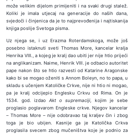
može velikim dijelom primijeniti i na svaki drugi stalež.
Koliki je imala utjecaj na generacije do naših dana,
svjedoči i činjenica da je to najprevođenija i najtiskanija
knjiga poslije Svetoga pisma.
Uz njega se, i uz Erazma Roterdamskoga, može još
posebno istaknuti sveti Thomas More, kancelar kralja
Henrika VIII., a kojeg je kralj dao ubiti jer nije htio prijeći
na anglikanizam. Naime, Henrik VIII. je odbacio autoritet
pape nakon što se htio razvesti od Katarine Aragonske
kako bi se mogao oženiti s Annom Boleyn, no to papa, u
skladu s učenjem Katoličke Crkve, nije ni htio ni mogao,
pa je kralj odcijepio Englesku Crkvu od Rima. On je
1534. god. izdao
Akt o supremaciji,
kojim je sebe
proglasio poglavarom Engleske crkve. Njegov kancelar
– Thomas More – nije odobravao taj kraljev čin i zbog
toga je bio ubijen. Kasnije ga je Katolička Crkva
proglasila svecem zbog mučeništva koje je podnio za