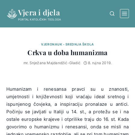
Skip
Vjera i djela
to
content
PORTAL KATOLIČKIH TEOLOGA
VJERONAUK - SREDNJA ŠKOLA
Crkva u doba humanizma
mr. Snježana Majdandžić-Gladić
8. rujna 2019.
Humanizam i renesansa pravci su u znanosti,
umjetnosti i književnosti koji vraćaju ideal sretnog i
ispunjenog čovjeka, a inspiraciju pronalaze u antici.
Počinju se javljati u Italiji u 14. st., a protežu se i na
ostale europske krajeve i otprilike traju do 16. st. Kada
govorimo o humanizmu i renesansi, onda se misli na
jednako vremensko razdoblje, ali se pri tom humanizam