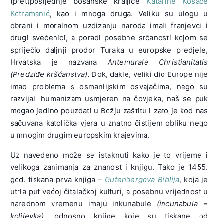
(pret)posljednje bosanske kraljice
Katarine Kosače
Kotramanić
, kao i mnoga druga. Veliku su ulogu u
obrani i moralnom uzdizanju naroda imali franjevci i
drugi svećenici, a poradi posebne srčanosti kojom se
spriječio daljnji prodor Turaka u europske predjele,
Hrvatska je nazvana
Antemurale Christianitatis
(Predziđe kršćanstva).
Dok, dakle, veliki dio Europe nije
imao problema s osmanlijskim osvajačima, nego su
razvijali humanizam usmjeren na čovjeka, naš se puk
mogao jedino pouzdati u Božju zaštitu i zato je kod nas
sačuvana katolička vjera u znatno čistijem obliku nego
u mnogim drugim europskim krajevima.
Uz navedeno može se istaknuti kako je to vrijeme i
velikoga zanimanja za znanost i knjigu. Tako je 1455.
god. tiskana prva knjiga –
Gutenbergova Biblija
,
koja je
utrla put većoj čitalačkoj kulturi, a posebnu vrijednost u
narednom vremenu imaju inkunabule
(incunabula =
kolijevka)
, odnosno knjige koje su tiskane od