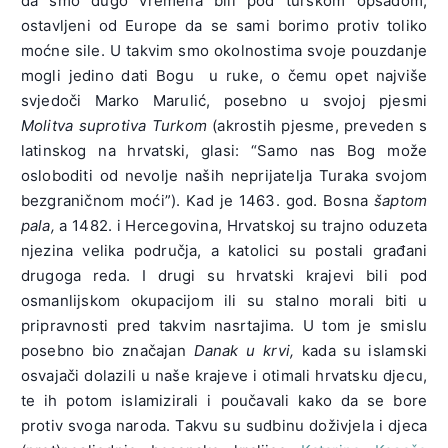
da smo dugo vremena bili pod turskom opsadom,
ostavljeni od Europe da se sami borimo protiv toliko
moćne sile. U takvim smo okolnostima svoje pouzdanje
mogli jedino dati Bogu u ruke, o čemu opet najviše
svjedoči Marko Marulić, posebno u svojoj pjesmi
Molitva suprotiva Turkom
(akrostih pjesme, preveden s
latinskog na hrvatski, glasi: “Samo nas Bog može
osloboditi od nevolje naših neprijatelja Turaka svojom
bezgraničnom moći”). Kad je 1463. god. Bosna
šaptom
pala,
a 1482. i Hercegovina, Hrvatskoj su trajno oduzeta
njezina velika područja, a katolici su postali građani
drugoga reda. I drugi su hrvatski krajevi bili pod
osmanlijskom okupacijom ili su stalno morali biti u
pripravnosti pred takvim nasrtajima. U tom je smislu
posebno bio značajan
Danak u krvi,
kada su islamski
osvajači dolazili u naše krajeve i otimali hrvatsku djecu,
te ih potom islamizirali i poučavali kako da se bore
protiv svoga naroda. Takvu su sudbinu doživjela i djeca