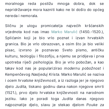
moralnoga reda postižu mnoga dobra, dok se
nepridržavanje mora kazniti kako ne bi došlo do općeg
nereda i nemorala.
Sličnu je ulogu promicatelja najvećih kršćanskih
vrjednota kod nas imao
Marko Marulić
(1450.-1520.),
Splićanin koji je bio vrlo poznat i izvan hrvatskih
granica. Bio je vrlo obrazovan, a osim što je bio veliki
pisac, izvrsno je poznavao Sveto pismo, antičku
kulturu, teologiju i filozofiju, a njemu se pridijeva i prva
upotreba riječi
psihologija.
Bio je vrlo pobožan, a kao
takav kod nas je popularizirao
modernu pobožnost
i
Kempenčevog
Nasljeduj Krista.
Marko Marulić se naziva
i
ocem hrvatske književnosti,
a iz razloga jer je njegovo
djelo
Judita,
tiskano godinu dana nakon njegove smrti
(1521.), prvo djelo hrvatske književnosti na narodnom
jeziku. Iako je poradi toga
Judita
danas njegovo
najpoznatije djelo, slavu je stekao djelom
Pouke za