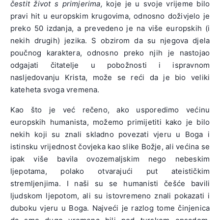
čestit život s primjerima,
koje je u svoje vrijeme bilo
pravi hit u europskim krugovima, odnosno doživjelo je
preko 50 izdanja, a prevedeno je na više europskih (i
nekih drugih) jezika. S obzirom da su njegova djela
poučnog karaktera, odnosno preko njih je nastojao
odgajati čitatelje u pobožnosti i ispravnom
nasljedovanju Krista, može se reći da je bio veliki
kateheta svoga vremena.
Kao što je već rečeno, ako usporedimo većinu
europskih humanista, možemo primijetiti kako je bilo
nekih koji su znali skladno povezati vjeru u Boga i
istinsku vrijednost čovjeka kao slike Božje, ali većina se
ipak više bavila ovozemaljskim nego nebeskim
ljepotama, polako otvarajući put ateističkim
stremljenjima. I naši su se humanisti češće bavili
ljudskom ljepotom, ali su istovremeno znali pokazati i
duboku vjeru u Boga. Najveći je razlog tome činjenica