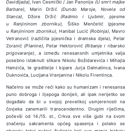
Davidijada)
, Ivan Česmički / Jan Panonije
(U smrt majke
Barbare)
, Marin Držić
(Dundo Maroje, Novela od
Stanca)
, Džore Držić
(Radmio i Ljubmir,
pjesme
u
Ranjininom zborniku),
Šiško Menčetić (pjesme
u
Ranjininom zborniku),
Hanibal Lucić
(Robinja)
, Mavro
Vetranović (različita pjesnička i dramska djela), Petar
Zoranić
(Planine)
, Petar Hektorović
(Ribanje i ribarsko
prigovaranje)
, a između renesansnih umjetnika valja
posebno istaknuti slikare Nikolu Božidarevića i Mihajla
Hamzića, te graditelje i kipare Jurja Dalmatinca, Ivana
Duknovića, Lucijana Vranjanina i Nikolu Firentinca.
Načelno se može reći kako su humanizam i renesansa
puno dobroga i lijepoga donijeli, ali ipak nerijetko se
događalo da bi u svojoj prevelikoj usmjerenosti na
čovjeka zanemarili transcendentno. Drugim riječima,
počevši od 14./15. st., Crkva sve više gubi na svom
značenju sakramenta općeg spasenja i polako se
otvaraju takvi putevi življenja koji sve manje trebaju