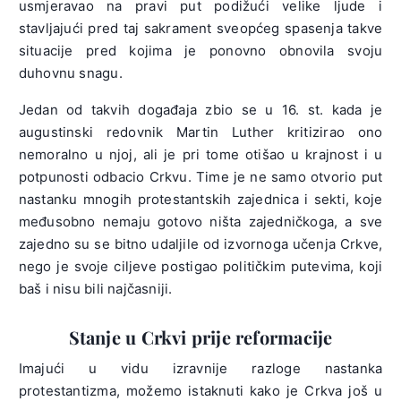
usmjeravao na pravi put podižući velike ljude i
stavljajući pred taj sakrament sveopćeg spasenja takve
situacije pred kojima je ponovno obnovila svoju
duhovnu snagu.
Jedan od takvih događaja zbio se u 16. st. kada je
augustinski redovnik Martin Luther kritizirao ono
nemoralno u njoj, ali je pri tome otišao u krajnost i u
potpunosti odbacio Crkvu. Time je ne samo otvorio put
nastanku mnogih protestantskih zajednica i sekti, koje
međusobno nemaju gotovo ništa zajedničkoga, a sve
zajedno su se bitno udaljile od izvornoga učenja Crkve,
nego je svoje ciljeve postigao političkim putevima, koji
baš i nisu bili najčasniji.
Stanje u Crkvi prije reformacije
Imajući u vidu izravnije razloge nastanka
protestantizma, možemo istaknuti kako je Crkva još u