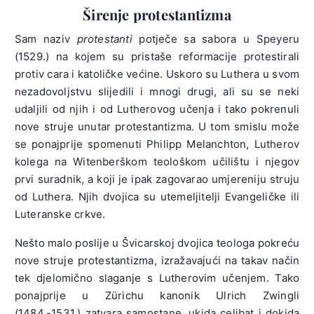
Širenje protestantizma
Sam naziv
protestanti
potječe sa sabora u Speyeru
(1529.) na kojem su pristaše reformacije protestirali
protiv cara i katoličke većine. Uskoro su Luthera u svom
nezadovoljstvu slijedili i mnogi drugi, ali su se neki
udaljili od njih i od Lutherovog učenja i tako pokrenuli
nove struje unutar protestantizma. U tom smislu može
se ponajprije spomenuti Philipp Melanchton, Lutherov
kolega na Witenberškom teološkom učilištu i njegov
prvi suradnik, a koji je ipak zagovarao umjereniju struju
od Luthera. Njih dvojica su utemeljitelji Evangeličke ili
Luteranske crkve.
Nešto malo poslije u Švicarskoj dvojica teologa pokreću
nove struje protestantizma, izražavajući na takav način
tek djelomično slaganje s Lutherovim učenjem. Tako
ponajprije u Zürichu kanonik Ulrich Zwingli
(1484.-1531.) zatvara samostane, ukida celibat i dokida