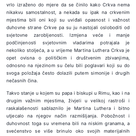
vrlo izraženo do mjere da se činilo kako Crkva nema
nikakvu samostalnost, a nekada su ipak na crkvenim
mjestima bili oni koji su uviđali opasnost i važnost
duhovne strane Crkve pa su ju nastojali osloboditi od
svjetovne zarobljenosti. Izmjena veće i manje
podčinjenosti svjetovnim vladarima potrajala je
nekoliko stoljeća, a u vrijeme Martina Luthera Crkva je
opet ovisna o političkim i društvenim zbivanjima,
odnosno na njezinom su čelu bili poglavari koji su do
svoga položaja često dolazili putem simonije i drugih
nečasnih čina.
Takvo stanje u kojem su papa i biskupi u Rimu, kao i na
drugim važnim mjestima, živjeli u velikoj rastroši i
raskalašenosti sablaznilo je Martina Luthera i bitno
utjecalo na njegov način razmišljanja. Pobožnost i
duhovnost toga su vremena bili na niskim granama, a
svećenstvo se više brinulo oko svojih materijalnih