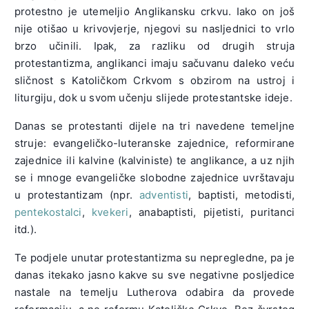
protestno je utemeljio Anglikansku crkvu. Iako on još
nije otišao u krivovjerje, njegovi su nasljednici to vrlo
brzo učinili. Ipak, za razliku od drugih struja
protestantizma, anglikanci imaju sačuvanu daleko veću
sličnost s Katoličkom Crkvom s obzirom na ustroj i
liturgiju, dok u svom učenju slijede protestantske ideje.
Danas se protestanti dijele na tri navedene temeljne
struje: evangeličko-luteranske zajednice, reformirane
zajednice ili kalvine (kalviniste) te anglikance, a uz njih
se i mnoge evangeličke slobodne zajednice uvrštavaju
u protestantizam (npr.
adventisti
, baptisti, metodisti,
pentekostalci
,
kvekeri
, anabaptisti, pijetisti, puritanci
itd.).
Te podjele unutar protestantizma su nepregledne, pa je
danas itekako jasno kakve su sve negativne posljedice
nastale na temelju Lutherova odabira da provede