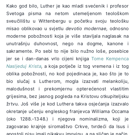
Kako god bilo, Luther je kao mladi svećenik i profesor
Svetoga pisma na netom utemeljenom teološkom
sveučilištu u Wittenbergu u početku svoju teološku
misao oblikovao u svjetlu
devotio modernae,
odnosno
moderne pobožnosti koja je više stavljala naglasak na
unutrašnju duhovnost, nego na dogme, kanone i
sakramente. Po sebi to nije bilo nužno loše, posebice
jer se i dan-danas vrlo cijeni knjiga
Tome Kempenca
Nasljeduj Krista
,
a koja potječe iz tog vremena i iz tog
oblika pobožnosti, no kod pojedinaca je, kao što je to
bio slučaj s Lutherom, mogla izazvati melankoliju,
malodušnost i prekomjernu opterećenost vlastitim
grijesima, bez jasnog pogleda na Kristovu otkupiteljsku
žrtvu. Još više je kod Luthera takva osjećanja izazvalo
okretanje učenju engleskog franjevca Williama Occama
(oko 1288.-1348.) i njegova nominalizma, koji je
zagovarao krajnje siromaštvo Crkve, tvrdeći da Isus i
apostoli nisu imali nikakvu imovinu, a na sličan je način,