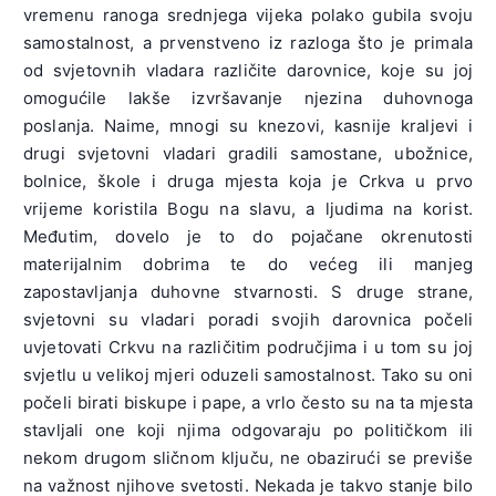
vremenu ranoga srednjega vijeka polako gubila svoju
samostalnost, a prvenstveno iz razloga što je primala
od svjetovnih vladara različite darovnice, koje su joj
omogućile lakše izvršavanje njezina duhovnoga
poslanja. Naime, mnogi su knezovi, kasnije kraljevi i
drugi svjetovni vladari gradili samostane, ubožnice,
bolnice, škole i druga mjesta koja je Crkva u prvo
vrijeme koristila Bogu na slavu, a ljudima na korist.
Međutim, dovelo je to do pojačane okrenutosti
materijalnim dobrima te do većeg ili manjeg
zapostavljanja duhovne stvarnosti. S druge strane,
svjetovni su vladari poradi svojih darovnica počeli
uvjetovati Crkvu na različitim područjima i u tom su joj
svjetlu u velikoj mjeri oduzeli samostalnost. Tako su oni
počeli birati biskupe i pape, a vrlo često su na ta mjesta
stavljali one koji njima odgovaraju po političkom ili
nekom drugom sličnom ključu, ne obazirući se previše
na važnost njihove svetosti. Nekada je takvo stanje bilo