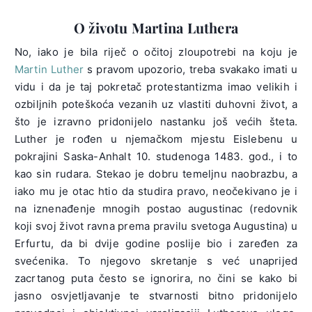
O životu Martina Luthera
No, iako je bila riječ o očitoj zloupotrebi na koju je
Martin Luther
s pravom upozorio, treba svakako imati u
vidu i da je taj pokretač protestantizma imao velikih i
ozbiljnih poteškoća vezanih uz vlastiti duhovni život, a
što je izravno pridonijelo nastanku još većih šteta.
Luther je rođen u njemačkom mjestu Eislebenu u
pokrajini Saska-Anhalt 10. studenoga 1483. god., i to
kao sin rudara. Stekao je dobru temeljnu naobrazbu, a
iako mu je otac htio da studira pravo, neočekivano je i
na iznenađenje mnogih postao augustinac (redovnik
koji svoj život ravna prema pravilu svetoga Augustina) u
Erfurtu, da bi dvije godine poslije bio i zaređen za
svećenika. To njegovo skretanje s već unaprijed
zacrtanog puta često se ignorira, no čini se kako bi
jasno osvjetljavanje te stvarnosti bitno pridonijelo