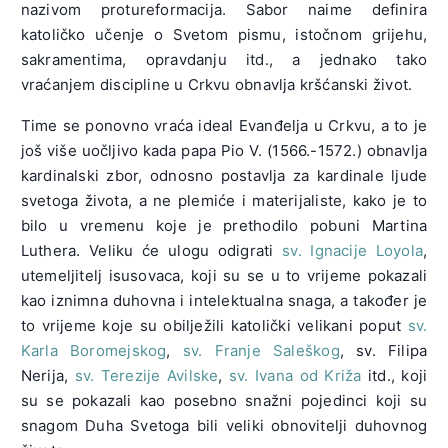
nazivom protureformacija. Sabor naime definira
katoličko učenje o Svetom pismu, istočnom grijehu,
sakramentima, opravdanju itd., a jednako tako
vraćanjem discipline u Crkvu obnavlja kršćanski život.
Time se ponovno vraća ideal Evanđelja u Crkvu, a to je
još više uočljivo kada papa Pio V. (1566.-1572.) obnavlja
kardinalski zbor, odnosno postavlja za kardinale ljude
svetoga života, a ne plemiće i materijaliste, kako je to
bilo u vremenu koje je prethodilo pobuni Martina
Luthera. Veliku će ulogu odigrati
sv. Ignacije Loyola
,
utemeljitelj isusovaca, koji su se u to vrijeme pokazali
kao iznimna duhovna i intelektualna snaga, a također je
to vrijeme koje su obilježili katolički velikani poput
sv.
Karla Boromejskog
,
sv. Franje Saleškog
, sv. Filipa
Nerija,
sv. Terezije Avilske
,
sv. Ivana od Križa
itd., koji
su se pokazali kao posebno snažni pojedinci koji su
snagom Duha Svetoga bili veliki obnovitelji duhovnog