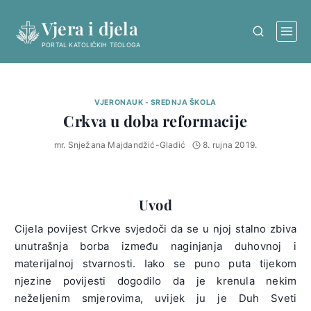
Skip
Vjera i djela
to
content
PORTAL KATOLIČKIH TEOLOGA
VJERONAUK - SREDNJA ŠKOLA
Crkva u doba reformacije
mr. Snježana Majdandžić-Gladić
8. rujna 2019.
Uvod
Cijela povijest Crkve svjedoči da se u njoj stalno zbiva
unutrašnja borba između naginjanja duhovnoj i
materijalnoj stvarnosti. Iako se puno puta tijekom
njezine povijesti dogodilo da je krenula nekim
neželjenim smjerovima, uvijek ju je Duh Sveti