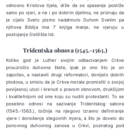
odnosno Kristova tijela, drže da se spasenje postiže
samo po vjeri, a ne i po dobrim djelima, ne priznaju da
je cijelo Sveto pismo nadahnuto Duhom Svetim pa
njihova Biblija ima 7 knjiga manje, ne vjeruju u
postojanje čistilišta itd.
Tridentska obnova (1545.-1563.)
Koliko god je Luther svojim odbacivanjem Crkve
prouzročio duhovne štete, ipak je ono što je on
započeo, a nastavili drugi reformatori, donijelo dobrih
plodova, u smislu da je Crkva morala promisliti o svojoj
povijesnoj ulozi i krenuti s pravom obnovom, drukčijom
i kvalitetnijom od one koju su nudili protestanti. To se
posebno odnosi na sazivanje Tridentskog sabora
(1545.-1563.), točnije na njegovo izravno definiranje
vjere i donošenje stegovnih mjera, a što je dovelo do
ponovnog duhovnog zanosa u Crkvi, poznatog pod