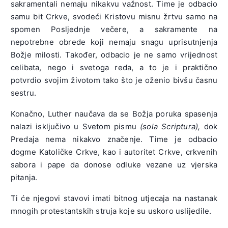
sakramentali nemaju nikakvu važnost. Time je odbacio
samu bit Crkve, svodeći Kristovu misnu žrtvu samo na
spomen Posljednje večere, a sakramente na
nepotrebne obrede koji nemaju snagu uprisutnjenja
Božje milosti. Također, odbacio je ne samo vrijednost
celibata, nego i svetoga reda, a to je i praktično
potvrdio svojim životom tako što je oženio bivšu časnu
sestru.
Konačno, Luther naučava da se Božja poruka spasenja
nalazi isključivo u Svetom pismu
(sola Scriptura),
dok
Predaja nema nikakvo značenje. Time je odbacio
dogme Katoličke Crkve, kao i autoritet Crkve, crkvenih
sabora i pape da donose odluke vezane uz vjerska
pitanja.
Ti će njegovi stavovi imati bitnog utjecaja na nastanak
mnogih protestantskih struja koje su uskoro uslijedile.