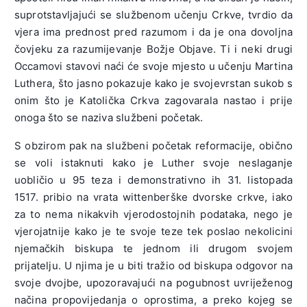
suprotstavljajući se službenom učenju Crkve, tvrdio da
vjera ima prednost pred razumom i da je ona dovoljna
čovjeku za razumijevanje Božje Objave. Ti i neki drugi
Occamovi stavovi naći će svoje mjesto u učenju Martina
Luthera, što jasno pokazuje kako je svojevrstan sukob s
onim što je Katolička Crkva zagovarala nastao i prije
onoga što se naziva službeni početak.
S obzirom pak na službeni početak reformacije, obično
se voli istaknuti kako je Luther svoje neslaganje
uobličio u 95 teza i demonstrativno ih 31. listopada
1517. pribio na vrata wittenberške dvorske crkve, iako
za to nema nikakvih vjerodostojnih podataka, nego je
vjerojatnije kako je te svoje teze tek poslao nekolicini
njemačkih biskupa te jednom ili drugom svojem
prijatelju. U njima je u biti tražio od biskupa odgovor na
svoje dvojbe, upozoravajući na pogubnost uvriježenog
načina propovijedanja o oprostima, a preko kojeg se