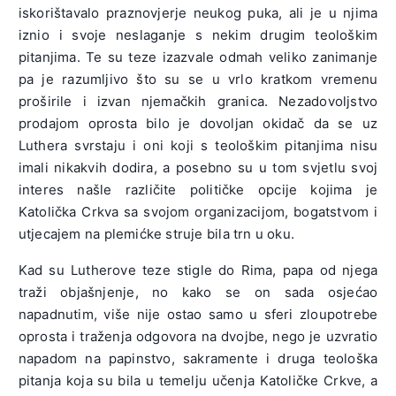
iskorištavalo praznovjerje neukog puka, ali je u njima
iznio i svoje neslaganje s nekim drugim teološkim
pitanjima. Te su teze izazvale odmah veliko zanimanje
pa je razumljivo što su se u vrlo kratkom vremenu
proširile i izvan njemačkih granica. Nezadovoljstvo
prodajom oprosta bilo je dovoljan okidač da se uz
Luthera svrstaju i oni koji s teološkim pitanjima nisu
imali nikakvih dodira, a posebno su u tom svjetlu svoj
interes našle različite političke opcije kojima je
Katolička Crkva sa svojom organizacijom, bogatstvom i
utjecajem na plemićke struje bila trn u oku.
Kad su Lutherove teze stigle do Rima, papa od njega
traži objašnjenje, no kako se on sada osjećao
napadnutim, više nije ostao samo u sferi zloupotrebe
oprosta i traženja odgovora na dvojbe, nego je uzvratio
napadom na papinstvo, sakramente i druga teološka
pitanja koja su bila u temelju učenja Katoličke Crkve, a