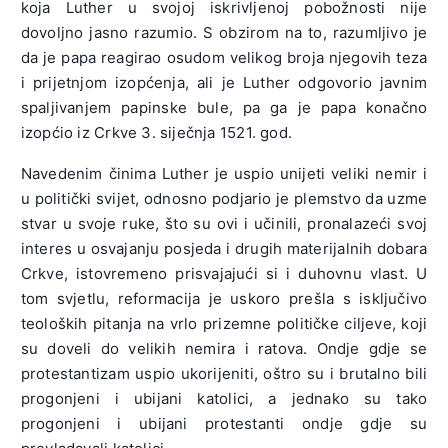
koja Luther u svojoj iskrivljenoj pobožnosti nije
dovoljno jasno razumio. S obzirom na to, razumljivo je
da je papa reagirao osudom velikog broja njegovih teza
i prijetnjom izopćenja, ali je Luther odgovorio javnim
spaljivanjem papinske bule, pa ga je papa konačno
izopćio iz Crkve 3. siječnja 1521. god.
Navedenim činima Luther je uspio unijeti veliki nemir i
u politički svijet, odnosno podjario je plemstvo da uzme
stvar u svoje ruke, što su ovi i učinili, pronalazeći svoj
interes u osvajanju posjeda i drugih materijalnih dobara
Crkve, istovremeno prisvajajući si i duhovnu vlast. U
tom svjetlu, reformacija je uskoro prešla s isključivo
teoloških pitanja na vrlo prizemne političke ciljeve, koji
su doveli do velikih nemira i ratova. Ondje gdje se
protestantizam uspio ukorijeniti, oštro su i brutalno bili
progonjeni i ubijani katolici, a jednako su tako
progonjeni i ubijani protestanti ondje gdje su