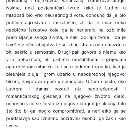
pravednoj i objektivnoj varolizaciji Lutherove uloge.
Naime, neki povjesničari tvrde kako je Luther u
mladosti bio vrlo neurednog života, odnosno da je bio
prilično agresivan i raskalašen, ali da je imao neko
neobično iskustvo koje ga je natjeralo na ozbiljnije
premišljanje svoga života, a neki od njih tvrde i da je
izvršio zločin ubojstva te se zbog straha od odmazde u
biti sakrio u samostan. Drugi pak govore o njemu kao
vrlo pobožnom, ali psihički nestabilnom i grijesima
opterećenom mladiću koji se u jednom trenutku, kad je
bjesnjela oluja i grom udario u neposrednoj njegovoj
blizini, zavjetovao poći u samostan. U tom smislu, oko
Luthera i danas postoji niz nedorečenosti i
romantičarskog gledanja na njegovo životno djelo,
odnosno vrlo se često iz njegove biografije uklanja bilo
što što bi ga moglo kompromitirati, a nerijetko ga se
predstavlja kao iznimno pozitivnu osobu, pa čak i kao
sveca.