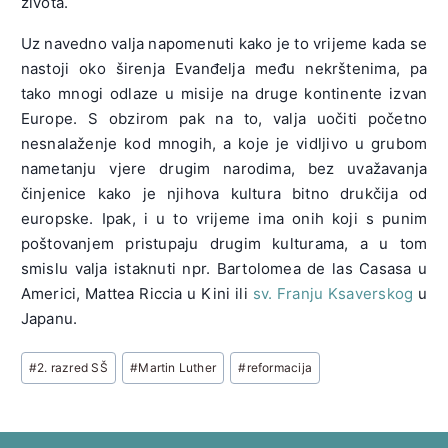
života.
Uz navedno valja napomenuti kako je to vrijeme kada se
nastoji oko širenja Evanđelja među nekrštenima, pa
tako mnogi odlaze u misije na druge kontinente izvan
Europe. S obzirom pak na to, valja uočiti početno
nesnalaženje kod mnogih, a koje je vidljivo u grubom
nametanju vjere drugim narodima, bez uvažavanja
činjenice kako je njihova kultura bitno drukčija od
europske. Ipak, i u to vrijeme ima onih koji s punim
poštovanjem pristupaju drugim kulturama, a u tom
smislu valja istaknuti npr. Bartolomea de las Casasa u
Americi, Mattea Riccia u Kini ili
sv. Franju Ksaverskog
u
Japanu.
Post
#
2. razred SŠ
#
Martin Luther
#
reformacija
Tags: