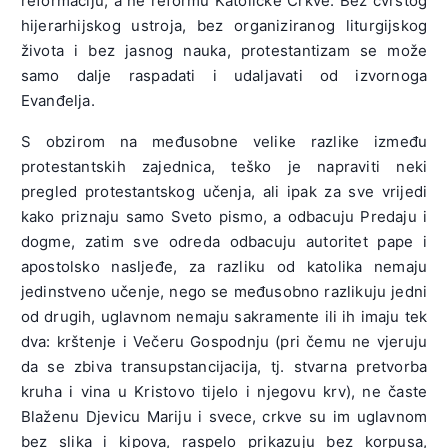
reformaciju, a ne reformu Katoličke Crkve. Bez čvrstog
hijerarhijskog ustroja, bez organiziranog liturgijskog
života i bez jasnog nauka, protestantizam se može
samo dalje raspadati i udaljavati od izvornoga
Evanđelja.
S obzirom na međusobne velike razlike između
protestantskih zajednica, teško je napraviti neki
pregled protestantskog učenja, ali ipak za sve vrijedi
kako priznaju samo Sveto pismo, a odbacuju Predaju i
dogme, zatim sve odreda odbacuju autoritet pape i
apostolsko nasljeđe, za razliku od katolika nemaju
jedinstveno učenje, nego se međusobno razlikuju jedni
od drugih, uglavnom nemaju sakramente ili ih imaju tek
dva: krštenje i Večeru Gospodnju (pri čemu ne vjeruju
da se zbiva transupstancijacija, tj. stvarna pretvorba
kruha i vina u Kristovo tijelo i njegovu krv), ne časte
Blaženu Djevicu Mariju i svece, crkve su im uglavnom
bez slika i kipova, raspelo prikazuju bez korpusa,