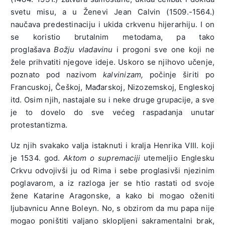
svetu misu, a u Ženevi Jean Calvin (1509.-1564.)
naučava predestinaciju i ukida crkvenu hijerarhiju. I on
se koristio brutalnim metodama, pa tako
proglašava
Božju vladavinu
i progoni sve one koji ne
žele prihvatiti njegove ideje. Uskoro se njihovo učenje,
poznato pod nazivom
kalvinizam,
počinje širiti po
Francuskoj, Češkoj, Mađarskoj, Nizozemskoj, Engleskoj
itd. Osim njih, nastajale su i neke druge grupacije, a sve
je to dovelo do sve većeg raspadanja unutar
protestantizma.
Uz njih svakako valja istaknuti i kralja Henrika VIII. koji
je 1534. god.
Aktom o supremaciji
utemeljio Englesku
Crkvu odvojivši ju od Rima i sebe proglasivši njezinim
poglavarom, a iz razloga jer se htio rastati od svoje
žene Katarine Aragonske, a kako bi mogao oženiti
ljubavnicu Anne Boleyn. No, s obzirom da mu papa nije
mogao poništiti valjano sklopljeni sakramentalni brak,