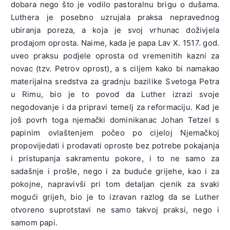
dobara nego što je vodilo pastoralnu brigu o dušama.
Luthera je posebno uzrujala praksa nepravednog
ubiranja poreza, a koja je svoj vrhunac doživjela
prodajom oprosta. Naime, kada je papa Lav X. 1517. god.
uveo praksu podjele oprosta od vremenitih kazni za
novac (tzv. Petrov oprost), a s ciljem kako bi namakao
materijalna sredstva za gradnju bazilike Svetoga Petra
u Rimu, bio je to povod da Luther izrazi svoje
negodovanje i da pripravi temelj za reformaciju. Kad je
još povrh toga njemački dominikanac Johan Tetzel s
papinim ovlaštenjem počeo po cijeloj Njemačkoj
propovijedati i prodavati oproste bez potrebe pokajanja
i pristupanja sakramentu pokore, i to ne samo za
sadašnje i prošle, nego i za buduće grijehe, kao i za
pokojne, napravivši pri tom detaljan cjenik za svaki
mogući grijeh, bio je to izravan razlog da se Luther
otvoreno suprotstavi ne samo takvoj praksi, nego i
samom papi.