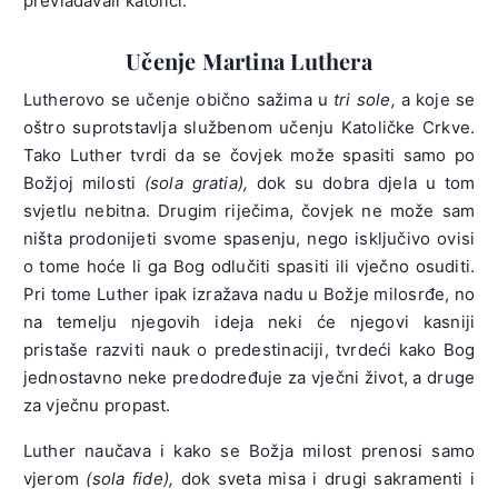
prevladavali katolici.
Učenje Martina Luthera
Lutherovo se učenje obično sažima u
tri sole,
a koje se
oštro suprotstavlja službenom učenju Katoličke Crkve.
Tako Luther tvrdi da se čovjek može spasiti samo po
Božjoj milosti
(sola gratia),
dok su dobra djela u tom
svjetlu nebitna. Drugim riječima, čovjek ne može sam
ništa prodonijeti svome spasenju, nego isključivo ovisi
o tome hoće li ga Bog odlučiti spasiti ili vječno osuditi.
Pri tome Luther ipak izražava nadu u Božje milosrđe, no
na temelju njegovih ideja neki će njegovi kasniji
pristaše razviti nauk o predestinaciji, tvrdeći kako Bog
jednostavno neke predodređuje za vječni život, a druge
za vječnu propast.
Luther naučava i kako se Božja milost prenosi samo
vjerom
(sola fide),
dok sveta misa i drugi sakramenti i