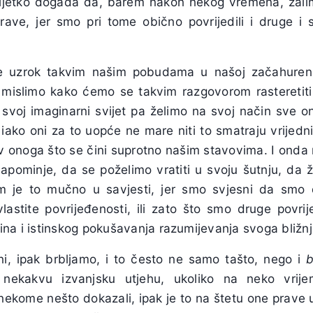
rijetko događa da, barem nakon nekog vremena, žal
prave, jer smo pri tome obično povrijedili i druge i
uzrok takvim našim pobudama u našoj začahurenost
 mislimo kako ćemo se takvim razgovorom rasteretiti i
 svoj imaginarni svijet pa želimo na svoj način sve 
iako oni za to uopće ne mare niti to smatraju vrijedni
iv onoga što se čini suprotno našim stavovima. I ond
apominje, da se poželimo vratiti u svoju šutnju, da
am je to mučno u savjesti, jer smo svjesni da smo
lastite povrijeđenosti, ili zato što smo druge povrije
ina i istinskog pokušavanja razumijevanja svoga bližn
i, ipak brbljamo, i to često ne samo tašto, nego i
b
nekakvu izvanjsku utjehu, ukoliko na neko vrij
nekome nešto dokazali, ipak je to na štetu one prave 