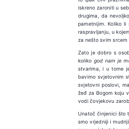
iskreno zaroniti u se
drugima, da nevoljko
pametnijim. Koliko 
raspravljanju, u koje
za nešto svim srcem 
Zato je dobro s oso
koliko god nam je 
stvarima, i u tome j
bavimo svjetovnim s
svjetovni poslovi, m
žeđ za Bogom koju vj
vodi čovjekovu zarob
Unatoč činjenici što 
smo vrjedniji i mudri