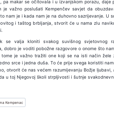
na, pa makar se očitovala i u izvanjskom porazu, daje 
 je važno poslušati Kempenčev savjet da obuzdava
o nam je i kada nam je na duhovno sazrijevanje. U 
vitog i taštog brbljanja, stvorit će u nama zlu navik
i.
ok se valja kloniti svakog suvišnog svjetovnog ra
 dobro je voditi pobožne razgovore o onome što nam j
 tome je važno tražiti one koji se na isti način žele 
edno srce i jedna duša. To će prije svega koristiti nama,
no, otvorit će nas većem razumijevanju Božje ljubavi, 
i da u toj Njegovoj školi strpljivosti i šutnje svakodn
ma Kempenac