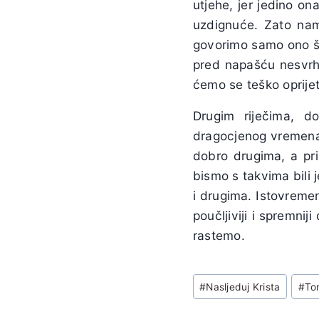
utjehe, jer jedino o
uzdignuće. Zato nam
govorimo samo ono št
pred napašću nesvrho
ćemo se teško oprijet
Drugim riječima, d
dragocjenog vremena,
dobro drugima, a pri
bismo s takvima bili j
i drugima. Istovreme
poučljiviji i spremnij
rastemo.
Post
#
Nasljeduj Krista
#
To
Tags: