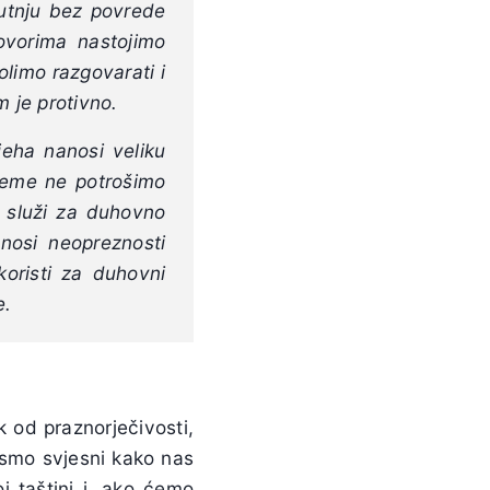
utnju bez povrede
ovorima nastojimo
olimo razgovarati i
m je protivno.
jeha nanosi veliku
ijeme ne potrošimo
o služi za duhovno
nosi neopreznosti
koristi za duhovni
e.
ik od praznorječivosti,
smo svjesni kako nas
j taštini i, ako ćemo