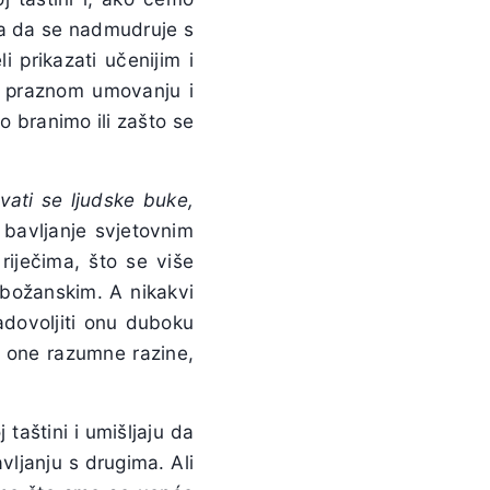
eka da se nadmudruje s
 prikazati učenijim i
m praznom umovanju i
o branimo ili zašto se
vati se ljudske buke,
 bavljanje svjetovnim
riječima, što se više
božanskim. A nikakvi
adovoljiti onu duboku
o one razumne razine,
taštini i umišljaju da
vljanju s drugima. Ali