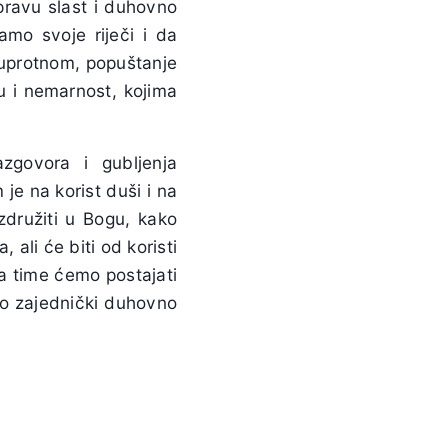
pravu slast i duhovno
mo svoje riječi i da
suprotnom, popuštanje
u i nemarnost, kojima
zgovora i gubljenja
e na korist duši i na
združiti u Bogu, kako
 ali će biti od koristi
a time ćemo postajati
evno zajednički duhovno