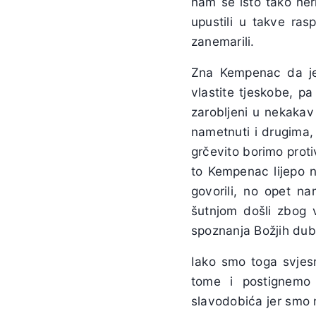
nam se isto tako ne
upustili u takve ras
zanemarili.
Zna Kempenac da je 
vlastite tjeskobe, pa
zarobljeni u nekakav
nametnuti i drugima, 
grčevito borimo prot
to Kempenac lijepo n
govorili, no opet n
šutnjom došli zbog v
spoznanja Božjih dub
Iako smo toga svjesn
tome i postignemo 
slavodobića jer smo 