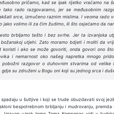
đusobno pričamo, kad se ipak rijetko vraćamo na š
se tako rado razgovaramo, jer se međusobnim razg
 olakšati srce, izmučeno raznim mislima. I veoma rado v
o jako volimo ili za čim žudimo, ili što osjećamo da na
Često brbljamo tašto i bez svrhe. Jer ta izvanjska ut
i božanskoj utjehi. Zato moramo bdjeti i moliti da vr
d koristi i ako se može govoriti, onda govori ono št
navika i nemarnost oko našeg napretka mnogo prido
je pobožni razgovor o duhovnim stvarima od velike 
gdje su združeni u Bogu oni koji su jednog srca i duš
i spadaju u šutljive i koji se trude obuzdavati svoj jez
kloni bespotrebnom brbljanju i mudrovanju, premda 
a. Izravan uzrok tome Toma Kempenac vidi u ljudsko