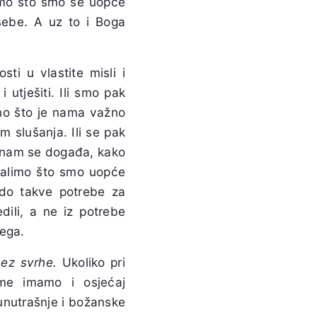
imo što smo se uopće
 sebe. A uz to i Boga
i u vlastite misli i
 utješiti. Ili smo pak
ono što je nama važno
m slušanja. Ili se pak
a nam se događa, kako
 žalimo što smo uopće
 do takve potrebe za
dili, a ne iz potrebe
jega.
ez svrhe.
Ukoliko pri
eme imamo i osjećaj
unutrašnje i božanske