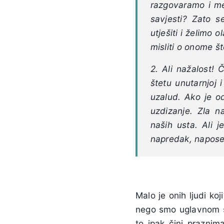
razgovaramo i me
savjesti? Zato 
utješiti i želimo
misliti o onome št
2. Ali nažalost! 
štetu unutarnjoj 
uzalud. Ako je o
uzdizanje. Zla 
naših usta. Ali 
napredak, napose 
Malo je onih ljudi koj
nego smo uglavnom s
to ipak čini praznim