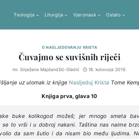
Teologija
Liturgija
Vjeronauk
Ostalo
O NASLJEDOVANJU KRISTA
Čuvajmo se suvišnih riječi
mr. Snježana Majdandžić-Gladić
18. kolovoza 2019.
šljanje uz ulomak iz knjige
Nasljeduj Krista
Tome Kem
Knjiga prva, glava 10
dske buke kolikogod možeš; jer mnogo smeta bavi
se to vrši i u dobroj nakani. Taština nas naime brzo 
volio da sam šutio i da nisam bio među ljudima. N