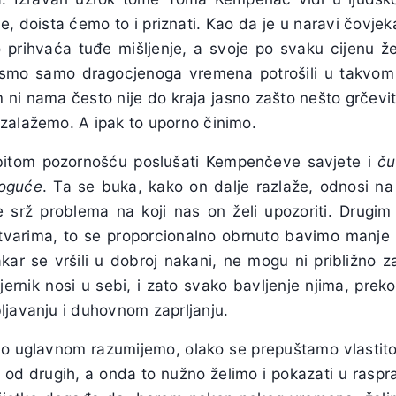
be, doista ćemo to i priznati. Kao da je u naravi čovj
 prihvaća tuđe mišljenje, a svoje po svaku cijenu želi
li smo samo dragocjenoga vremena potrošili u takvo
m ni nama često nije do kraja jasno zašto nešto grčevit
zalažemo. A ipak to uporno činimo.
bitom pozornošću poslušati Kempenčeve savjete i
ču
moguće
. Ta se buka, kako on dalje razlaže, odnosi na
e srž problema na koji nas on želi upozoriti. Drugim 
tvarima, to se proporcionalno obrnuto bavimo manje 
akar se vršili u dobroj nakani, ne mogu ni približno z
ernik nosi u sebi, i zato svako bavljenje njima, prek
ljavanju i duhovnom zaprljanju.
to uglavnom razumijemo, olako se prepuštamo vlastitoj 
ji od drugih, a onda to nužno želimo i pokazati u raspra