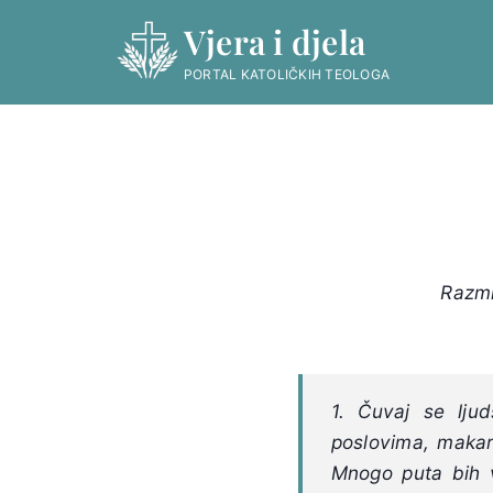
Skip
Vjera i djela
to
content
PORTAL KATOLIČKIH TEOLOGA
Razmi
1. Čuvaj se lju
poslovima, makar 
Mnogo puta bih 