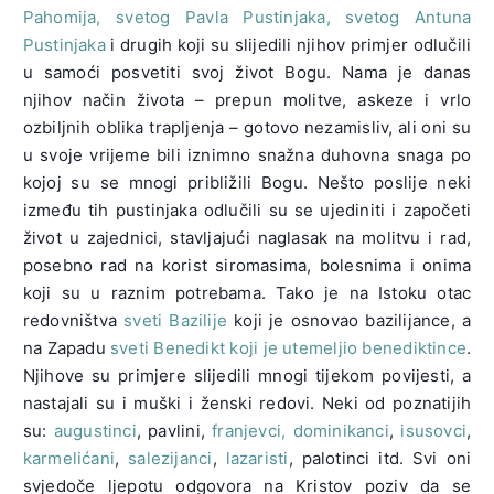
Pahomija, svetog Pavla Pustinjaka, svetog Antuna
Pustinjaka
i drugih koji su slijedili njihov primjer odlučili
u samoći posvetiti svoj život Bogu. Nama je danas
njihov način života – prepun molitve, askeze i vrlo
ozbiljnih oblika trapljenja – gotovo nezamisliv, ali oni su
u svoje vrijeme bili iznimno snažna duhovna snaga po
kojoj su se mnogi približili Bogu. Nešto poslije neki
između tih pustinjaka odlučili su se ujediniti i započeti
život u zajednici, stavljajući naglasak na molitvu i rad,
posebno rad na korist siromasima, bolesnima i onima
koji su u raznim potrebama. Tako je na Istoku otac
redovništva
sveti Bazilije
koji je osnovao bazilijance, a
na Zapadu
sveti Benedikt koji je utemeljio benediktince
.
Njihove su primjere slijedili mnogi tijekom povijesti, a
nastajali su i muški i ženski redovi. Neki od poznatijih
su:
augustinci
, pavlini,
franjevci, dominikanci
,
isusovci
,
karmelićani
,
salezijanci
,
lazaristi
, palotinci itd. Svi oni
svjedoče ljepotu odgovora na Kristov poziv da se