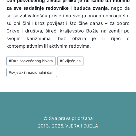
Dan posvećenog života prilika je ne samo da molimo
za sve sadašnje redovnike i buduća zvanja
, nego da
se sa zahvalnošću prisjetimo svega onoga dobroga što
su oni činili kroz povijest i što čine danas – za dobro
Crkve i društva, šireći kraljevstvo Božje na zemlji po
svojim karizmama, bez obzira je li riječ o
kontemplativnim ili aktivnim redovima.
Post
#
Dan posvećenog života
#
Svijećnica
Tags:
#
svjetski i nacionalni dani
© Sva prava pridržana
2013.-2026. VJERA I DJELA