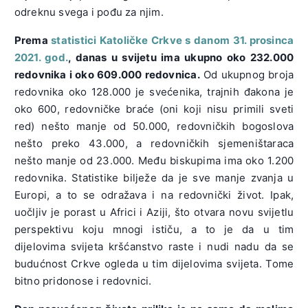
odreknu svega i pođu za njim.
Prema
statistici Katoličke Crkve s danom 31. prosinca
2021. god.
, danas u svijetu ima ukupno oko 232.000
redovnika i oko 609.000 redovnica.
Od ukupnog broja
redovnika oko 128.000 je svećenika, trajnih đakona je
oko 600, redovničke braće (oni koji nisu primili sveti
red) nešto manje od 50.000, redovničkih bogoslova
nešto preko 43.000, a redovničkih sjemeništaraca
nešto manje od 23.000. Među biskupima ima oko 1.200
redovnika. Statistike bilježe da je sve manje zvanja u
Europi, a to se odražava i na redovnički život. Ipak,
uočljiv je porast u Africi i Aziji, što otvara novu svijetlu
perspektivu koju mnogi ističu, a to je da u tim
dijelovima svijeta kršćanstvo raste i nudi nadu da se
budućnost Crkve ogleda u tim dijelovima svijeta. Tome
bitno pridonose i redovnici.