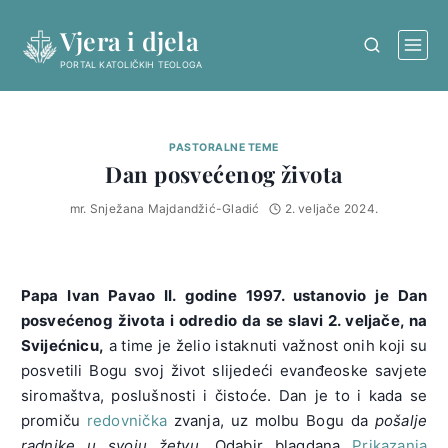
Skip
Vjera i djela
to
content
PORTAL KATOLIČKIH TEOLOGA
PASTORALNE TEME
Dan posvećenog života
mr. Snježana Majdandžić-Gladić
2. veljače 2024.
Papa Ivan Pavao II. godine 1997. ustanovio je Dan
posvećenog života i odredio da se slavi 2. veljače, na
Svijećnicu,
a time je želio istaknuti važnost onih koji su
posvetili Bogu svoj život slijedeći evanđeoske savjete
siromaštva, poslušnosti i čistoće. Dan je to i kada se
promiču
redovnička
zvanja, uz molbu Bogu da
pošalje
radnike u svoju žetvu
. Odabir blagdana
Prikazanja