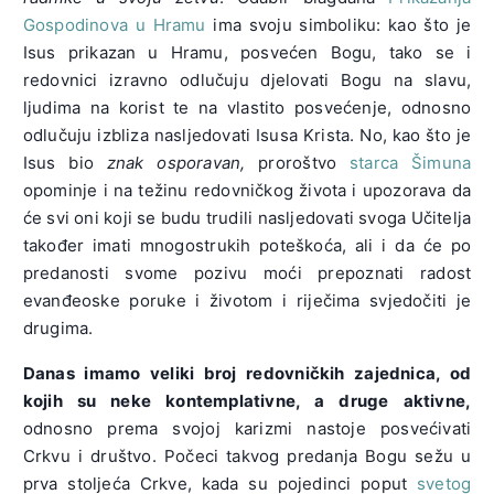
Gospodinova u Hramu
ima svoju simboliku: kao što je
Isus prikazan u Hramu, posvećen Bogu, tako se i
redovnici izravno odlučuju djelovati Bogu na slavu,
ljudima na korist te na vlastito posvećenje, odnosno
odlučuju izbliza nasljedovati Isusa Krista. No, kao što je
Isus bio
znak osporavan,
proroštvo
starca Šimuna
opominje i na težinu redovničkog života i upozorava da
će svi oni koji se budu trudili nasljedovati svoga Učitelja
također imati mnogostrukih poteškoća, ali i da će po
predanosti svome pozivu moći prepoznati radost
evanđeoske poruke i životom i riječima svjedočiti je
drugima.
Danas imamo veliki broj redovničkih zajednica, od
kojih su neke kontemplativne, a druge aktivne,
odnosno prema svojoj karizmi nastoje posvećivati
Crkvu i društvo. Počeci takvog predanja Bogu sežu u
prva stoljeća Crkve, kada su pojedinci poput
svetog