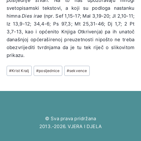
posljednje stvari.
Na to nas upozoravaju mnogi
Što će
Uzdišem ko
Avaj dana
svetopisamski tekstovi, a koji su podloga nastanku
vagnut biti
krivac hudi,
suza, straha
himna
Dies irae
(npr. Sef 1,15-17; Mal 3,19-20; Jl 2,10-11;
sada.
Grijeh mi
Kada grešni
Iz 13,9-12; 34,4-6; Ps 97,3; Mt 25,31-46; Dj 1,7; 2 Pt
Kada Sudac
stidom lice
stvor iz praha
3,7-13, kao i općenito Knjiga Otkrivenja) pa ih unatoč
sudit stane,
rudi,
Pođe k sudu
današnjoj općeraširenoj preuzetnosti nipošto ne treba
Sve će tajne
Dršćuć
posljednjemu!
obezvrijediti tvrdnjama da je tu tek riječ o slikovitom
biti znane,
prosim: ne
Slatki Spase,
prikazu.
Sve grehote
osudi!
prosti njemu!
pokarane.
Post
#
Krist Kralj
#
posljednice
#
sekvence
Spase blagi,
Spase blagi,
Tags:
Spase blagi,
ti nas vodi
ti nas vodi
ti nas vodi
U dvor svetih
U dvor svetih
U dvor svetih
nebesnika,
nebesnika,
nebesnika,
U zbor
U zbor
U zbor
sretnih
sretnih
sretnih
blaženika!
blaženika!
© Sva prava pridržana
blaženika!
Amen.
Amen.
2013.-2026. VJERA I DJELA
Amen.