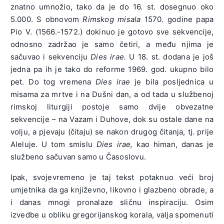
znatno umnožio, tako da je do 16. st. dosegnuo oko
5.000. S obnovom
Rimskog misala
1570. godine papa
Pio V. (1566.-1572.) dokinuo je gotovo sve sekvencije,
odnosno zadržao je samo četiri, a među njima je
sačuvao i sekvenciju
Dies irae.
U 18. st. dodana je još
jedna pa ih je tako do reforme 1969. god. ukupno bilo
pet. Do tog vremena
Dies irae
je bila posljednica u
misama za mrtve i na Dušni dan, a od tada u službenoj
rimskoj liturgiji postoje samo dvije obvezatne
sekvencije – na Vazam i Duhove, dok su ostale dane na
volju, a pjevaju (čitaju) se nakon drugog čitanja, tj. prije
Aleluje. U tom smislu
Dies irae,
kao himan, danas je
službeno sačuvan samo u Časoslovu.
Ipak, svojevremeno je taj tekst potaknuo veći broj
umjetnika da ga književno, likovno i glazbeno obrade, a
i danas mnogi pronalaze sličnu inspiraciju. Osim
izvedbe u obliku gregorijanskog korala, valja spomenuti