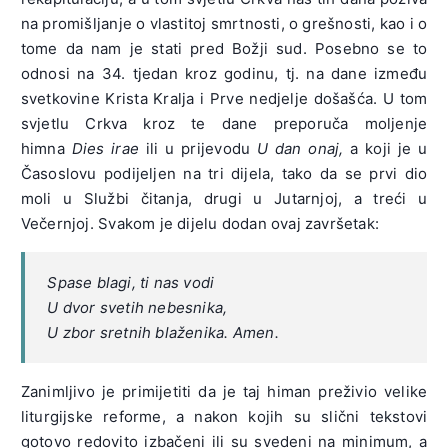
na promišljanje o vlastitoj smrtnosti, o grešnosti, kao i o
tome da nam je stati pred Božji sud. Posebno se to
odnosi na 34. tjedan kroz godinu, tj. na dane između
svetkovine Krista Kralja i Prve nedjelje došašća. U tom
svjetlu Crkva kroz te dane preporuča moljenje
himna
Dies irae
ili u prijevodu
U dan onaj,
a koji je u
Časoslovu podijeljen na tri dijela, tako da se prvi dio
moli u Službi čitanja, drugi u Jutarnjoj, a treći u
Večernjoj. Svakom je dijelu dodan ovaj završetak:
Spase blagi, ti nas vodi
U dvor svetih nebesnika,
U zbor sretnih blaženika. Amen.
Zanimljivo je primijetiti da je taj himan preživio velike
liturgijske reforme, a nakon kojih su slični tekstovi
gotovo redovito izbačeni ili su svedeni na minimum, a