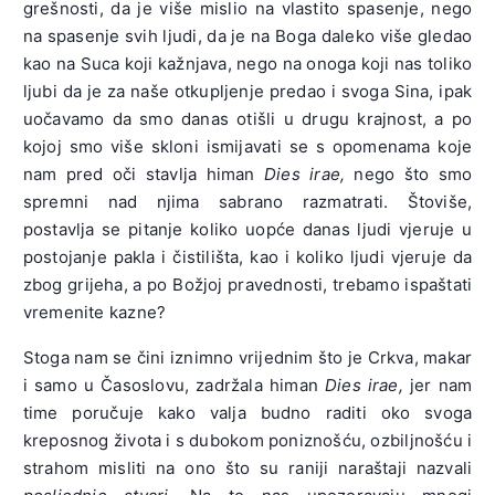
grešnosti, da je više mislio na vlastito spasenje, nego
romoni,
Da si za me
kletom,
na spasenje svih ljudi, da je na Boga daleko više gledao
U sva groblja
putnik bio,
Zovni mene s
kao na Suca koji kažnjava, nego na onoga koji nas toliko
budeć roni
Ne daj mi u
vojskom
ljubi da je za naše otkupljenje predao i svoga Sina, ipak
I pred
paklu dio.
svetom.
uočavamo da smo danas otišli u drugu krajnost, a po
prijestol
Ištući me
K ovcama me
kojoj smo više skloni ismijavati se s opomenama koje
mrtve goni.
trudan hoda,
svojim kreni,
nam pred oči stavlja himan
Dies irae,
nego što smo
Smrt i narav
Spasenje mi
Među jarad
spremni nad njima sabrano razmatrati. Štoviše,
zadivljene
križem poda,
ne daj meni,
postavlja se pitanje koliko uopće danas ljudi vjeruje u
Motre ljude
Zar da bude
S desne
postojanje pakla i čistilišta, kao i koliko ljudi vjeruje da
oživljene
to bez ploda?
strane mene
zbog grijeha, a po Božjoj pravednosti, trebamo ispaštati
Na sud Božji
djeni.
vremenite kazne?
Višnji Suče,
sakupljene.
pravdo
Molim u svoj
Stoga nam se čini iznimno vrijednim što je Crkva, makar
Otvara se
stroga,
sniženosti,
i samo u Časoslovu, zadržala himan
Dies irae,
jer nam
knjiga jada,
Sagrješenja
Srca puna
time poručuje kako valja budno raditi oko svoga
Knjiga grešna
prosti mnoga
skrušenosti:
kreposnog života i s dubokom poniznošću, ozbiljnošću i
ljudskog
Prije dana
Daj mi umrijet
strahom misliti na ono što su raniji naraštaji nazvali
rada,
osvetnoga.
u milosti.