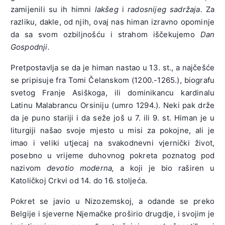
zamijenili su ih himni
lakšeg
i
radosnijeg sadržaja.
Za
razliku, dakle, od njih, ovaj nas himan izravno opominje
da sa svom ozbiljnošću i strahom iščekujemo
Dan
Gospodnji.
Pretpostavlja se da je himan nastao u 13. st., a najčešće
se pripisuje fra Tomi Čelanskom (1200.-1265.), biografu
svetog Franje Asiškoga, ili dominikancu kardinalu
Latinu Malabrancu Orsiniju (umro 1294.). Neki pak drže
da je puno stariji i da seže još u 7. ili 9. st. Himan je u
liturgiji našao svoje mjesto u misi za pokojne, ali je
imao i veliki utjecaj na svakodnevni vjernički život,
posebno u vrijeme duhovnog pokreta poznatog pod
nazivom
devotio moderna,
a koji je bio raširen u
Katoličkoj Crkvi od 14. do 16. stoljeća.
Pokret se javio u Nizozemskoj, a odande se preko
Belgije i sjeverne Njemačke proširio drugdje, i svojim je