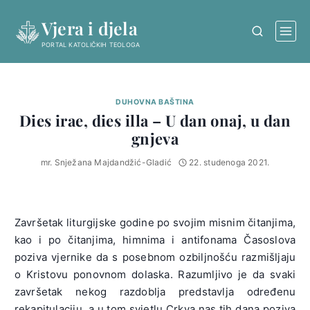
Skip
Vjera i djela
to
content
PORTAL KATOLIČKIH TEOLOGA
DUHOVNA BAŠTINA
Dies irae, dies illa – U dan onaj, u dan
gnjeva
mr. Snježana Majdandžić-Gladić
22. studenoga 2021.
Završetak liturgijske godine po svojim misnim čitanjima,
kao i po čitanjima, himnima i antifonama Časoslova
poziva vjernike da s posebnom ozbiljnošću razmišljaju
o Kristovu ponovnom dolaska. Razumljivo je da svaki
završetak nekog razdoblja predstavlja određenu
rekapitulaciju, a u tom svjetlu Crkva nas tih dana poziva