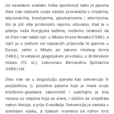
Uz navedeno svakako treba spomenuti kako je pjesma
Dies irae
redovito svoje mjesto pronalazila u misalima,
lekcionarima, brevijarima, pjesmaricama i zbornicima,
što je još više pridonijelo njezinu očuvanju. Kad je u
pitanju naša liturgijska baština, možemo istaknuti da
se
Dies irae
nalazi npr. u
Misalu kneza Novaka
(1368.), a
riječ je o jednom od najstarijih prijevoda te pjesme u
Europi, zatim u
Misalu po zakonu rimskog dvora
(1483.), hrvatskom glagoljskom prvotisku, u
Bribirskom
misalu
(15. st.),
Lekcionaru Bernardina Splićanina
(1495.) itd.
Dies irae
se u bogoslužju pjevala kao
sekvencija
ili
posljednica
, tj. posebna pjesma koja je imala svoje
književno-glazbene zakonitosti i sadržajno je bila
vezana uz otajstva koja se slave, i obično se smještala
nakon Aleluje, a prije Evanđelja. Sekvencija je nastala u
srednjem vijeku, a tijekom vremena se njihov broj