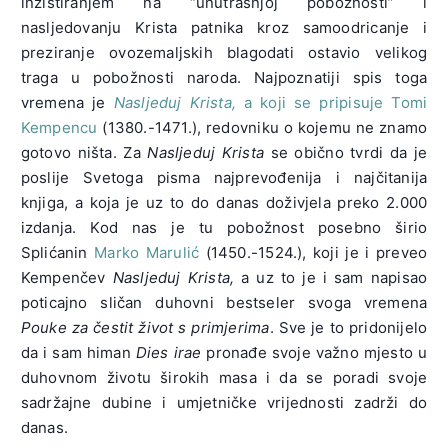
inzistiranjem na “unutrašnjoj pobožnosti” i
nasljedovanju Krista patnika kroz samoodricanje i
preziranje ovozemaljskih blagodati ostavio velikog
traga u pobožnosti naroda. Najpoznatiji spis toga
vremena je
Nasljeduj Krista,
a koji se pripisuje Tomi
Kempencu
(1380.-1471.), redovniku o kojemu ne znamo
gotovo ništa. Za
Nasljeduj Krista
se obično tvrdi da je
poslije Svetoga pisma najprevođenija i najčitanija
knjiga, a koja je uz to do danas doživjela preko 2.000
izdanja. Kod nas je tu pobožnost posebno širio
Splićanin
Marko Marulić
(1450.-1524.), koji je i preveo
Kempenčev
Nasljeduj Krista,
a uz to je i sam napisao
poticajno sličan duhovni bestseler svoga vremena
Pouke za čestit život s primjerima
. Sve je to pridonijelo
da i sam himan
Dies irae
pronađe svoje važno mjesto u
duhovnom životu širokih masa i da se poradi svoje
sadržajne dubine i umjetničke vrijednosti zadrži do
danas.