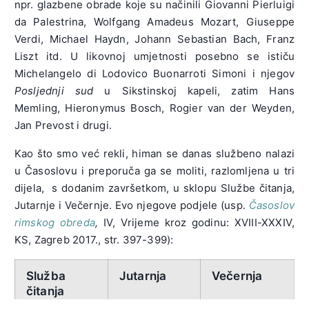
npr. glazbene obrade koje su načinili Giovanni Pierluigi
da Palestrina, Wolfgang Amadeus Mozart, Giuseppe
Verdi, Michael Haydn, Johann Sebastian Bach, Franz
Liszt itd. U likovnoj umjetnosti posebno se ističu
Michelangelo di Lodovico Buonarroti Simoni i njegov
Posljednji sud
u Sikstinskoj kapeli, zatim Hans
Memling, Hieronymus Bosch, Rogier van der Weyden,
Jan Prevost i drugi.
Kao što smo već rekli, himan se danas službeno nalazi
u Časoslovu i preporuča ga se moliti, razlomljena u tri
dijela, s dodanim završetkom, u sklopu Službe čitanja,
Jutarnje i Večernje. Evo njegove podjele (usp.
Časoslov
rimskog obreda
,
IV, Vrijeme kroz godinu: XVIII-XXXIV,
KS, Zagreb 2017., str. 397-399):
Služba
Jutarnja
Večernja
čitanja