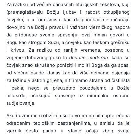
Za razliku od većine današnjih liturgijskih tekstova, koji
U dan onaj, u
Što ću jadan
Mariju si
(pre)naglašavaju Božju ljubav i radost otkupljenog
dan gnjeva
tada zborit?
opravdao,
čovjeka, a u tom smislu kao da ponekad ne računaju
Ognjem svijet
Komu ću se
Raj zločincu
dovoljno na Božju pravdu i važnost vjerničkog napora
će sav da
zagovorit
obećao
da pridonese svome spasenju, ovaj himan govori o
sijeva:
Gdje i dobre
Pa i meni
Bogu kao strogom Sucu, a čovjeku kao teškom grešniku
Sa Sibilom
strah će
nadu dao
i krivcu. Za razliku od ranijih vremena, posebno u
David pjeva.
morit?
Molitva mi
vrijeme duhovnog pokreta
devotio moderna,
kada se
Kolik strah će
Kralju
nema moći
čovjek znao skrušeno poniziti i moliti Boga da ga spasi
na sve pasti
strašne
Al’ ti blag si,
od vječne osude, danas kao da više nemamo osjećaja
Kada Sudac s
veličine,
ne daj poći
za težinu vlastitih grijeha, niti imamo straha od čistilišta
višnjom vlasti
Dajuć spas
U plam vječni
i pakla, nego se preuzetno pouzdajemo u Božje
Dođe
ko dar s
mojoj zloći.
milosrđe, očekujući spasenje uz minimalno osobno
pretrest
visine,
sudjelovanje.
Kad potreseš
ljudske
Spasi mene,
grešnim
strasti!
pun miline!
Ako i uzmemo u obzir da su ta vremena bila opterećena
svijetom,
određenim teološkim zastranjenjima, u smislu da je
S trublje
Sjeti se, o
Plamenu ga
vjernik često padao u stanje očaja zbog svoje
čudan zvuk
Spase mio,
predaš