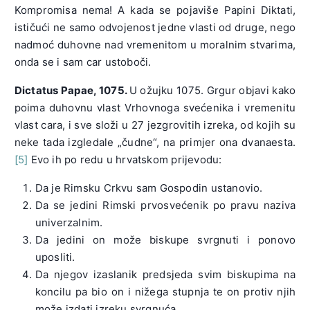
Kompromisa nema! A kada se pojaviše Papini Diktati,
ističući ne samo odvojenost jedne vlasti od druge, nego
nadmoć duhovne nad vremenitom u moralnim stvarima,
onda se i sam car ustoboči.
Dictatus Papae, 1075.
U ožujku 1075. Grgur objavi kako
poima duhovnu vlast Vrhovnoga svećenika i vremenitu
vlast cara, i sve složi u 27 jezgrovitih izreka, od kojih su
neke tada izgledale „čudne“, na primjer ona dvanaesta.
[5]
Evo ih po redu u hrvatskom prijevodu:
Da je Rimsku Crkvu sam Gospodin ustanovio.
Da se jedini Rimski prvosvećenik po pravu naziva
univerzalnim.
Da jedini on može biskupe svrgnuti i ponovo
uposliti.
Da njegov izaslanik predsjeda svim biskupima na
koncilu pa bio on i nižega stupnja te on protiv njih
može izdati izreku svrgnuća.