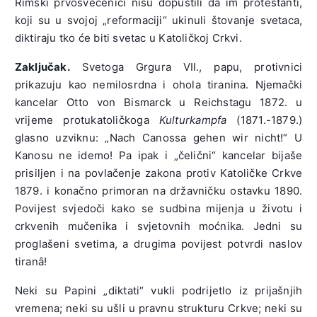
Rimski prvosvećenici nisu dopustili da im protestanti,
koji su u svojoj „reformaciji“ ukinuli štovanje svetaca,
diktiraju tko će biti svetac u Katoličkoj Crkvi.
Zaključak.
Svetoga Grgura VII., papu, protivnici
prikazuju kao nemilosrdna i ohola tiranina. Njemački
kancelar Otto von Bismarck u Reichstagu 1872. u
vrijeme protukatoličkoga
Kulturkampfa
(1871.-1879.)
glasno uzviknu: „Nach Canossa gehen wir nicht!“ U
Kanosu ne idemo! Pa ipak i „čelični“ kancelar bijaše
prisiljen i na povlačenje zakona protiv Katoličke Crkve
1879. i konačno primoran na državničku ostavku 1890.
Povijest svjedoči kako se sudbina mijenja u životu i
crkvenih mučenika i svjetovnih moćnika. Jedni su
proglašeni svetima, a drugima povijest potvrdi naslov
tiranâ!
Neki su Papini „diktati“ vukli podrijetlo iz prijašnjih
vremena; neki su ušli u pravnu strukturu Crkve; neki su