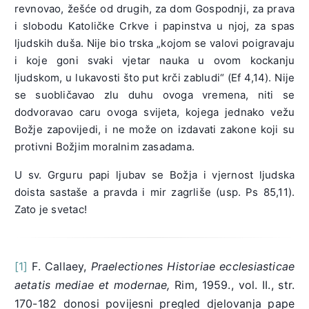
revnovao, žešće od drugih, za dom Gospodnji, za prava
i slobodu Katoličke Crkve i papinstva u njoj, za spas
ljudskih duša. Nije bio trska „kojom se valovi poigravaju
i koje goni svaki vjetar nauka u ovom kockanju
ljudskom, u lukavosti što put krči zabludi“ (Ef 4,14). Nije
se suobličavao zlu duhu ovoga vremena, niti se
dodvoravao caru ovoga svijeta, kojega jednako vežu
Božje zapovijedi, i ne može on izdavati zakone koji su
protivni Božjim moralnim zasadama.
U sv. Grguru papi ljubav se Božja i vjernost ljudska
doista sastaše a pravda i mir zagrliše (usp. Ps 85,11).
Zato je svetac!
[1]
F. Callaey,
Praelectiones Historiae ecclesiasticae
aetatis mediae et modernae,
Rim, 1959., vol. II., str.
170-182 donosi povijesni pregled djelovanja pape