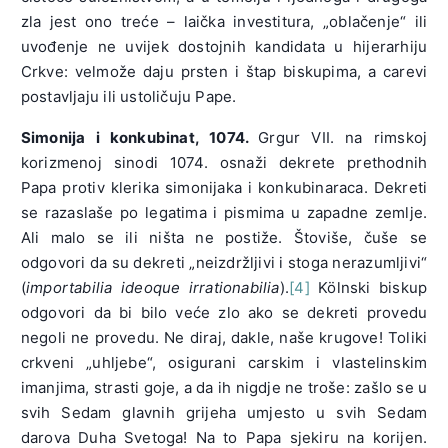
zla jest ono treće – laička investitura, „oblačenje“ ili
uvođenje ne uvijek dostojnih kandidata u hijerarhiju
Crkve: velmože daju prsten i štap biskupima, a carevi
postavljaju ili ustoličuju Pape.
Simonija i konkubinat, 1074.
Grgur VII. na rimskoj
korizmenoj sinodi 1074. osnaži dekrete prethodnih
Papa protiv klerika simonijaka i konkubinaraca. Dekreti
se razaslaše po legatima i pismima u zapadne zemlje.
Ali malo se ili ništa ne postiže. Štoviše, čuše se
odgovori da su dekreti „neizdržljivi i stoga nerazumljivi“
(
importabilia ideoque irrationabilia
).
[4]
Kölnski biskup
odgovori da bi bilo veće zlo ako se dekreti provedu
negoli ne provedu. Ne diraj, dakle, naše krugove! Toliki
crkveni „uhljebe“, osigurani carskim i vlastelinskim
imanjima, strasti goje, a da ih nigdje ne troše: zašlo se u
svih Sedam glavnih grijeha umjesto u svih Sedam
darova Duha Svetoga! Na to Papa sjekiru na korijen.