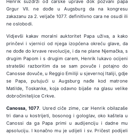
Henrik suzdrži od carske uprave dok pozvani papa
Grgur VII. ne dođe u Augsburg da na kongresu
zakazanu za 2. veljače 1077. definitivno cara ne osudi ili
ne oslobodi.
Vidjevši kakav moralni auktoritet Papa uživa, a kako
prinčevi i vjernici od njega izopćena okreću glave, da
ne dođe do krvave revolucije, i da ne plane Njemačka, s
drugim Papom i s drugim carem, Henrik lukavo ocijeni
strateški razboritim da se sam povuče i potajno do
Canosse dovuče, u Reggio Emiliji u sjevernoj Italiji, gdje
se Papa, putujući u Augsburg nađe kod matrone
Matilde, Toskanke, koja odavno bijaše na glasu velike
dobročiniteljice Crkve.
Canossa, 1077
. Usred ciče zime, car Henrik obilazaše
tri dana u kostrijeti, bosonog i gologlav, oko kaštela u
Canossi da ga Papa primi u audijenciju i dadne mu
apsoluciju. I konačno mu je udijeli i sv. Pričest podijeli