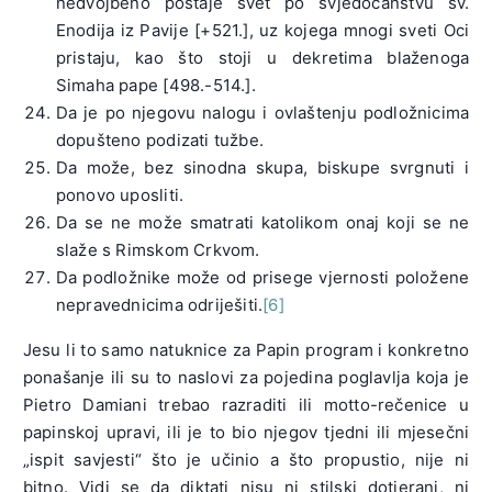
nedvojbeno postaje svet po svjedočanstvu sv.
Enodija iz Pavije [+521.], uz kojega mnogi sveti Oci
pristaju, kao što stoji u dekretima blaženoga
Simaha pape [498.-514.].
Da je po njegovu nalogu i ovlaštenju podložnicima
dopušteno podizati tužbe.
Da može, bez sinodna skupa, biskupe svrgnuti i
ponovo uposliti.
Da se ne može smatrati katolikom onaj koji se ne
slaže s Rimskom Crkvom.
Da podložnike može od prisege vjernosti položene
nepravednicima odriješiti.
[6]
Jesu li to samo natuknice za Papin program i konkretno
ponašanje ili su to naslovi za pojedina poglavlja koja je
Pietro Damiani trebao razraditi ili motto-rečenice u
papinskoj upravi, ili je to bio njegov tjedni ili mjesečni
„ispit savjesti“ što je učinio a što propustio, nije ni
bitno. Vidi se da diktati nisu ni stilski dotjerani, ni