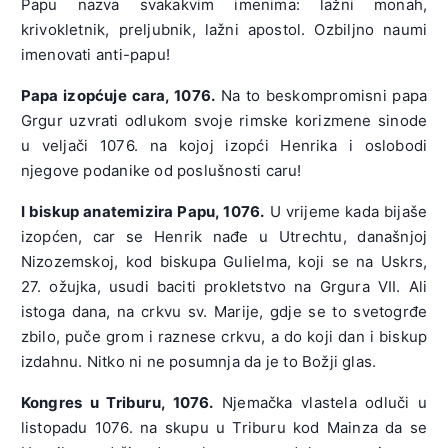
Papu nazva svakakvim imenima: lažni monah,
krivokletnik, preljubnik, lažni apostol. Ozbiljno naumi
imenovati anti-papu!
Papa izopćuje cara, 1076.
Na to beskompromisni papa
Grgur uzvrati odlukom svoje rimske korizmene sinode
u veljači 1076. na kojoj izopći Henrika i oslobodi
njegove podanike od poslušnosti caru!
I biskup anatemizira Papu, 1076.
U vrijeme kada bijaše
izopćen, car se Henrik nađe u Utrechtu, današnjoj
Nizozemskoj, kod biskupa Gulielma, koji se na Uskrs,
27. ožujka, usudi baciti prokletstvo na Grgura VII. Ali
istoga dana, na crkvu sv. Marije, gdje se to svetogrđe
zbilo, puče grom i raznese crkvu, a do koji dan i biskup
izdahnu. Nitko ni ne posumnja da je to Božji glas.
Kongres u Triburu, 1076.
Njemačka vlastela odluči u
listopadu 1076. na skupu u Triburu kod Mainza da se