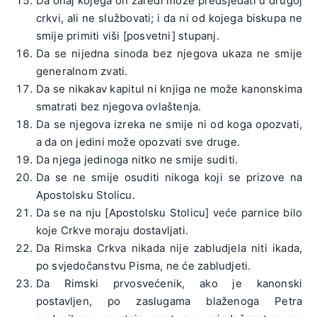
Da onaj kojega on zaredi može predsjedati u drugoj
crkvi, ali ne službovati; i da ni od kojega biskupa ne
smije primiti viši [posvetni] stupanj.
Da se nijedna sinoda bez njegova ukaza ne smije
generalnom zvati.
Da se nikakav kapitul ni knjiga ne može kanonskima
smatrati bez njegova ovlaštenja.
Da se njegova izreka ne smije ni od koga opozvati,
a da on jedini može opozvati sve druge.
Da njega jedinoga nitko ne smije suditi.
Da se ne smije osuditi nikoga koji se prizove na
Apostolsku Stolicu.
Da se na nju [Apostolsku Stolicu] veće parnice bilo
koje Crkve moraju dostavljati.
Da Rimska Crkva nikada nije zabludjela niti ikada,
po svjedočanstvu Pisma, ne će zabludjeti.
Da Rimski prvosvećenik, ako je kanonski
postavljen, po zaslugama blaženoga Petra