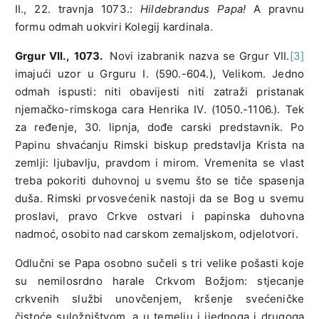
II., 22. travnja 1073.:
Hildebrandus Papa!
A pravnu
formu odmah uokviri Kolegij kardinala.
Grgur VII.,
1073.
Novi izabranik nazva se Grgur VII.
[3]
imajući uzor u Grguru I. (590.-604.), Velikom. Jedno
odmah ispusti: niti obavijesti niti zatraži pristanak
njemačko-rimskoga cara Henrika IV. (1050.-1106.). Tek
za ređenje, 30. lipnja, dođe carski predstavnik. Po
Papinu shvaćanju Rimski biskup predstavlja Krista na
zemlji: ljubavlju, pravdom i mirom. Vremenita se vlast
treba pokoriti duhovnoj u svemu što se tiče spasenja
duša. Rimski prvosvećenik nastoji da se Bog u svemu
proslavi, pravo Crkve ostvari i papinska duhovna
nadmoć, osobito nad carskom zemaljskom, odjelotvori.
Odlučni se Papa osobno sučeli s tri velike pošasti koje
su nemilosrdno harale Crkvom Božjom: stjecanje
crkvenih službi unovčenjem, kršenje svećeničke
čistoće suložništvom, a u temelju i ijednoga i drugoga