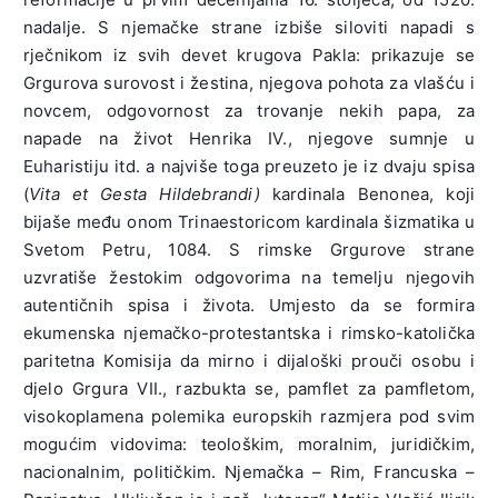
nadalje. S njemačke strane izbiše siloviti napadi s
rječnikom iz svih devet krugova Pakla: prikazuje se
Grgurova surovost i žestina, njegova pohota za vlašću i
novcem, odgovornost za trovanje nekih papa, za
napade na život Henrika IV., njegove sumnje u
Euharistiju itd. a najviše toga preuzeto je iz dvaju spisa
(
Vita et Gesta Hildebrandi)
kardinala Benonea, koji
bijaše među onom Trinaestoricom kardinala šizmatika u
Svetom Petru, 1084. S rimske Grgurove strane
uzvratiše žestokim odgovorima na temelju njegovih
autentičnih spisa i života. Umjesto da se formira
ekumenska njemačko-protestantska i rimsko-katolička
paritetna Komisija da mirno i dijaloški prouči osobu i
djelo Grgura VII., razbukta se, pamflet za pamfletom,
visokoplamena polemika europskih razmjera pod svim
mogućim vidovima: teološkim, moralnim, juridičkim,
nacionalnim, političkim. Njemačka – Rim, Francuska –