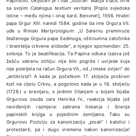
Papinstvo. Uključen je i naš „lutoran“ Matija Vlačić Ilirik
sa svojim
Catalogus testium veritatis
[Popis svjedoka
istine – među njima i onaj kard. Benone!], 1556. Hrabri
papa Grgur XIII. naredi 1584. godine da ime Grgura VII.
uđe u Rimski
Martyrologium
: „U Salernu preminuće
blaženoga Grgura pape Sedmoga, oštroumna zatočnika
i branitelja crkvene slobode“, a njegov spomendan: 25.
svibnja. To je beatifikacija. Ta Papina odluka izazva još
žešću vatrenu stihiju: nije bilo pogrde i uvrjede koja
nije poletjela na račun Grgura VII., od „rimske zvijeri“ do
„antikrista“! A kada je početkom 17. stoljeća proširen
kult na cijelu Crkvu, a pogotovo kada je u 18. stoljeću
(1728.) u brevijaru, s jednim čitanjem u kojem bijaše
Grgurova osuda cara Henrika IV., reakcija bijaše još
neviđenijih razmjera: zabrana tiskanja i širenja
papinskih knjiga u pojedinim zemljama. Tako su
Grgurovu
Poziciju
za kanonizaciju „pisali“ i katolici i
protestanti, pa i dugo vremena nakon kanonizacije!