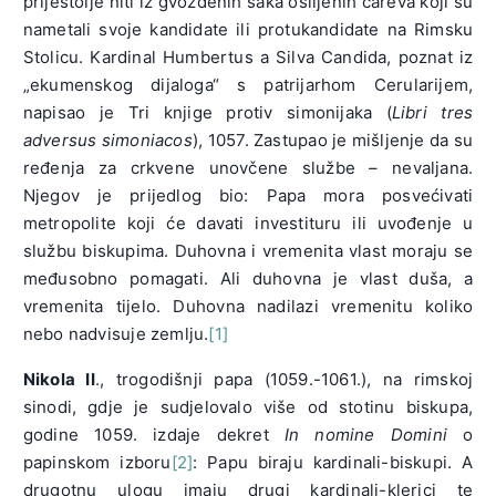
prijestolje niti iz gvozdenih šaka osiljenih careva koji su
nametali svoje kandidate ili protukandidate na Rimsku
Stolicu. Kardinal Humbertus a Silva Candida, poznat iz
„ekumenskog dijaloga“ s patrijarhom Cerularijem,
napisao je Tri knjige protiv simonijaka (
Libri tres
adversus simoniacos
), 1057. Zastupao je mišljenje da su
ređenja za crkvene unovčene službe – nevaljana.
Njegov je prijedlog bio: Papa mora posvećivati
metropolite koji će davati investituru ili uvođenje u
službu biskupima. Duhovna i vremenita vlast moraju se
međusobno pomagati. Ali duhovna je vlast duša, a
vremenita tijelo. Duhovna nadilazi vremenitu koliko
nebo nadvisuje zemlju.
[1]
Nikola II
., trogodišnji papa (1059.-1061.), na rimskoj
sinodi, gdje je sudjelovalo više od stotinu biskupa,
godine 1059. izdaje dekret
In nomine Domini
o
papinskom izboru
[2]
: Papu biraju kardinali-biskupi. A
drugotnu ulogu imaju drugi kardinali-klerici te