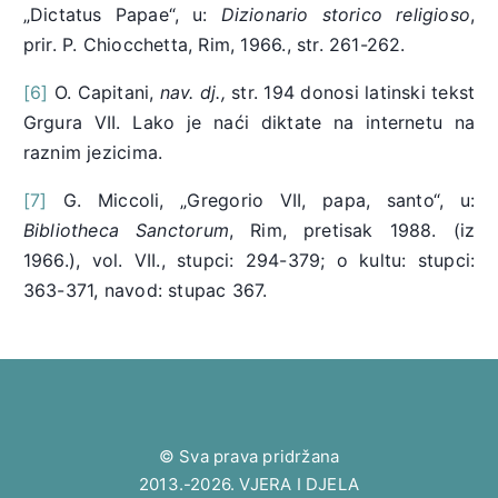
„Dictatus Papae“, u:
Dizionario storico religioso
,
prir. P. Chiocchetta, Rim, 1966., str. 261-262.
[6]
O. Capitani,
nav. dj.,
str. 194 donosi latinski tekst
Grgura VII. Lako je naći diktate na internetu na
raznim jezicima.
[7]
G. Miccoli, „Gregorio VII, papa, santo“, u:
Bibliotheca Sanctorum
, Rim, pretisak 1988. (iz
1966.), vol. VII., stupci: 294-379; o kultu: stupci:
363-371, navod: stupac 367.
© Sva prava pridržana
2013.-2026. VJERA I DJELA