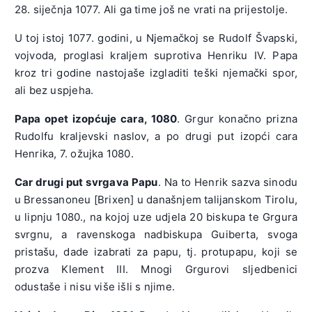
28. siječnja 1077. Ali ga time još ne vrati na prijestolje.
U toj istoj 1077. godini, u Njemačkoj se Rudolf Švapski,
vojvoda, proglasi kraljem suprotiva Henriku IV. Papa
kroz tri godine nastojaše izgladiti teški njemački spor,
ali bez uspjeha.
Papa opet izopćuje cara, 1080
. Grgur konačno prizna
Rudolfu kraljevski naslov, a po drugi put izopći cara
Henrika, 7. ožujka 1080.
Car drugi put svrgava Papu
. Na to Henrik sazva sinodu
u Bressanoneu [Brixen] u današnjem talijanskom Tirolu,
u lipnju 1080., na kojoj uze udjela 20 biskupa te Grgura
svrgnu, a ravenskoga nadbiskupa Guiberta, svoga
pristašu, dade izabrati za papu, tj. protupapu, koji se
prozva Klement III. Mnogi Grgurovi sljedbenici
odustaše i nisu više išli s njime.