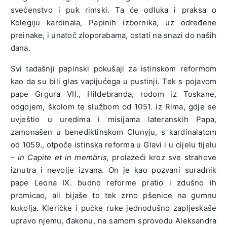
svećenstvo i puk rimski. Ta će odluka i praksa o
Kolegiju kardinala, Papinih izbornika, uz određene
preinake, i unatoč zloporabama, ostati na snazi do naših
dana.
Svi tadašnji papinski pokušaji za istinskom reformom
kao da su bili glas vapijućega u pustinji. Tek s pojavom
pape Grgura VII., Hildebranda, rodom iz Toskane,
odgojem, školom te službom od 1051. iz Rima, gdje se
uvještio u uredima i misijama lateranskih Papa,
zamonašen u benediktinskom Clunyju, s kardinalatom
od 1059., otpoče istinska reforma u Glavi i u cijelu tijelu
–
in Capite et in membris,
prolazeći kroz sve strahove
iznutra i nevolje izvana. On je kao pozvani suradnik
pape Leona IX. budno reforme pratio i zdušno ih
promicao, ali bijaše to tek zrno pšenice na gumnu
kukolja. Kleričke i pučke ruke jednodušno zapljeskaše
upravo njemu, đakonu, na samom sprovodu Aleksandra