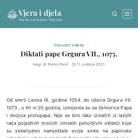
Skip
Vjera i djela
to
content
PORTAL KATOLIČKIH TEOLOGA
POVIJEST CRKVE
Diktati pape Grgura VII., 1075.
msgr. dr. Ratko Perić
11. svibnja 2021.
Od smrti Leona IX. godine 1054. do izbora Grgura VII.
1073., u tih ni 20 godina, izmijenila su se četvorica Papa
i dvojica protupapa. Nije se bilo lako izvlačiti iz lavljih
ralja pojedinih moćnih rimskih pohotljivih obitelji koje
su sebeljubno namještale svoje sinke na papinsko