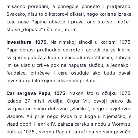
misaono poredani, a ponegdje ponešto i pretjerano.
Svakako, nisu to diktatorovi diktati, nego korisne izreke
koje nose Papine obveze i prava, ono što se „može“,
što se „dopušta“ i što se „mora“.
Investitura, 1075.
Na rimskoj sinodi u korizmi 1075.
Papa obnovi prethodne dekrete i odredi da se klerici
svrgnu s položaja koji su zadobili investiturom, zabrani
im se ulaz u crkve dok ne napuste službu, a jednako i
feudalce, prinčeve i cara osuđuje ako budu davali
investituru bilo kojem crkvenom prelatu.
Car svrgava Papu, 1075.
Nakon što u ožujku 1075.
izdade 27 misli vodilja, Grgur VII. osvoji pravo da
svrgava ne samo duhovne „vladike“, nego i svjetovne
vladare. Ali prije nego Papa bilo koga u Njemačkoj s
vlasti obori, Henrik IV. zakaza carsku sinodu u Wormsu,
potkraj 1075., svrgnu Papu i zatraži da se sam povuče.