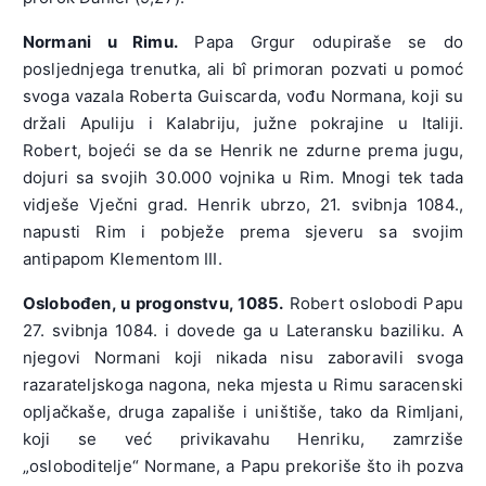
Normani u Rimu.
Papa Grgur odupiraše se do
posljednjega trenutka, ali bî primoran pozvati u pomoć
svoga vazala Roberta Guiscarda, vođu Normana, koji su
držali Apuliju i Kalabriju, južne pokrajine u Italiji.
Robert, bojeći se da se Henrik ne zdurne prema jugu,
dojuri sa svojih 30.000 vojnika u Rim. Mnogi tek tada
vidješe Vječni grad. Henrik ubrzo, 21. svibnja 1084.,
napusti Rim i pobježe prema sjeveru sa svojim
antipapom Klementom III.
Oslobođen, u progonstvu, 1085.
Robert oslobodi Papu
27. svibnja 1084. i dovede ga u Lateransku baziliku. A
njegovi Normani koji nikada nisu zaboravili svoga
razarateljskoga nagona, neka mjesta u Rimu saracenski
opljačkaše, druga zapališe i uništiše, tako da Rimljani,
koji se već privikavahu Henriku, zamrziše
„osloboditelje“ Normane, a Papu prekoriše što ih pozva