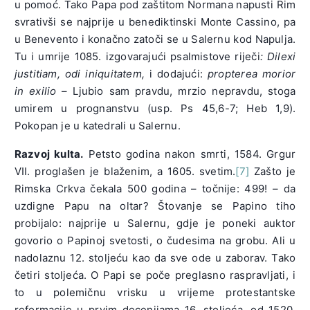
u pomoć. Tako Papa pod zaštitom Normana napusti Rim
svrativši se najprije u benediktinski Monte Cassino, pa
u Benevento i konačno zatoči se u Salernu kod Napulja.
Tu i umrije 1085. izgovarajući psalmistove riječi
: Dilexi
justitiam, odi iniquitatem,
i dodajući:
propterea morior
in exilio
– Ljubio sam pravdu, mrzio nepravdu, stoga
umirem u prognanstvu (usp. Ps 45,6-7; Heb 1,9).
Pokopan je u katedrali u Salernu.
Razvoj kulta.
Petsto godina nakon smrti, 1584. Grgur
VII. proglašen je blaženim, a 1605. svetim.
[7]
Zašto je
Rimska Crkva čekala 500 godina – točnije: 499! – da
uzdigne Papu na oltar? Štovanje se Papino tiho
probijalo: najprije u Salernu, gdje je poneki auktor
govorio o Papinoj svetosti, o čudesima na grobu. Ali u
nadolaznu 12. stoljeću kao da sve ode u zaborav. Tako
četiri stoljeća. O Papi se poče preglasno raspravljati, i
to u polemičnu vrisku u vrijeme protestantske
reformacije u prvim decenijama 16. stoljeća, od 1520.