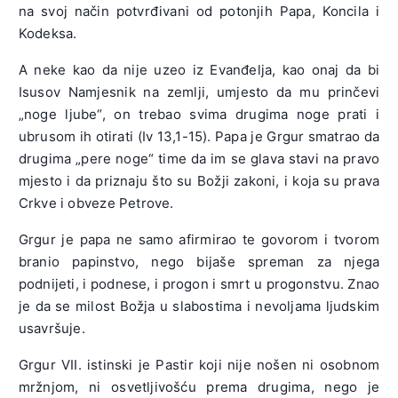
na svoj način potvrđivani od potonjih Papa, Koncila i
Kodeksa.
A neke kao da nije uzeo iz Evanđelja, kao onaj da bi
Isusov Namjesnik na zemlji, umjesto da mu prinčevi
„noge ljube“, on trebao svima drugima noge prati i
ubrusom ih otirati (Iv 13,1-15). Papa je Grgur smatrao da
drugima „pere noge“ time da im se glava stavi na pravo
mjesto i da priznaju što su Božji zakoni, i koja su prava
Crkve i obveze Petrove.
Grgur je papa ne samo afirmirao te govorom i tvorom
branio papinstvo, nego bijaše spreman za njega
podnijeti, i podnese, i progon i smrt u progonstvu. Znao
je da se milost Božja u slabostima i nevoljama ljudskim
usavršuje.
Grgur VII. istinski je Pastir koji nije nošen ni osobnom
mržnjom, ni osvetljivošću prema drugima, nego je