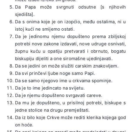
Da Papa može svrgnuti odsutne [s njihovih
sjedišta].
Da s onima koje je on izopćio, među ostalima, ni u
istoj kući ne smijemo ostati.
Da je jedinomu njemu dopušteno prema zbiljskoj
potrebi nove zakone izdavati, nove udruge osnivati,
župnu kuću u opatiju pretvarati i obrnuto, bogatu
biskupiju dijeliti a one siromašne ujedinjavati.
Da se jedini on može služiti carskim znakovljem.
Da svi prinčevi ljube noge samo Papi.
Da se samo njegovo ime u crkvama spominje.
Da je to ime jedincato na svijetu.
Da je njemu dopušteno svrgavati careve.
Da mu je dopušteno, u prisilnoj potrebi, biskupe s
jedne stolice na drugu premještati.
Da iz bilo koje Crkve može rediti klerika kojega god
on hoće.