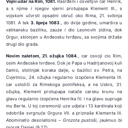
Vojni udar na Rim, 1081.
Rasrđeni i osvetljivi car Henrik,
a s njime i njegov vjerni protupapa Klement III., s
vojskom učvrsti opsadni obruč oko Rima, 21. svibnja
1081. A tek
3. lipnja 1083
., do dvije godine, umaršira u
vatikansku baziliku, zauze i dio Leonovih zidina, dok
Grgur, sklonjen u Anđeosku tvrđavu, sa svojima držaše
drugi dio grada.
Novim naletom, 21. ožujka 1084
., car osvoji cio Rim,
osim Anđeoske tvrđave. Dok je Papa u Hadrijanovoj kuli
čamio, stotinjak koraka dalje, u bazilici sv. Petra, na
Cvjetnicu, 24. ožujka regularno izopćena Klementa III.
car ustoliči za Rimskoga pontifeksa, a na Uskrs, 31.
ožujka, Klement protupapa natače carsku krunu na
glavu regularno izopćena Henrika IV. i na glavu supruge
mu Berte. U toj ceremoniji uze udjela i 13 kardinala koji
odobriše svrgnuće Grgura VII. a priznaše Klementa III.
Abominatio desolationis – Grozota pustoši,
jauknuo bi
prorok Daniel (9,27).