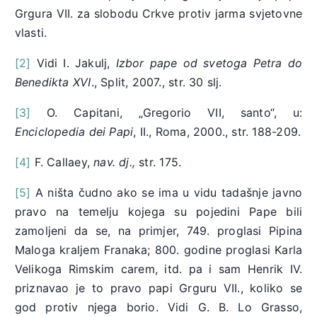
Grgura VII. za slobodu Crkve protiv jarma svjetovne
vlasti.
[2]
Vidi I. Jakulj,
Izbor pape od svetoga Petra do
Benedikta XVI
., Split, 2007., str. 30 slj.
[3]
O. Capitani, „Gregorio VII, santo“, u:
Enciclopedia dei Papi
, II., Roma, 2000., str. 188-209.
[4]
F. Callaey,
nav. dj.,
str. 175.
[5]
A ništa čudno ako se ima u vidu tadašnje javno
pravo na temelju kojega su pojedini Pape bili
zamoljeni da se, na primjer, 749. proglasi Pipina
Maloga kraljem Franaka; 800. godine proglasi Karla
Velikoga Rimskim carem, itd. pa i sam Henrik IV.
priznavao je to pravo papi Grguru VII., koliko se
god protiv njega borio. Vidi G. B. Lo Grasso,