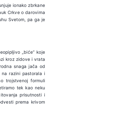
bunjuje ionako zbrkane
Nauk Crkve o darovima
Duhu Svetom, pa ga je
opipljivo „biće“ koje
i kroz zidove i vrata
rirodna snaga jača od
 na razini pastorala i
 trojstvenoj formuli
etiramo tek kao neku
itovanja prisutnosti i
odvesti prema krivom