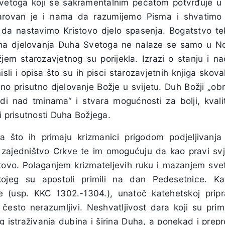
Svetoga koji se sakramentalnim pečatom potvrđuje u
arovan je i nama da razumijemo Pisma i shvatimo 
, da nastavimo Kristovo djelo spasenja. Bogatstvo 
ima djelovanja Duha Svetoga ne nalaze se samo u N
em starozavjetnog su porijekla. Izrazi o stanju i n
li i opisa što su ih pisci starozavjetnih knjiga skoval
alno prisutno djelovanje Božje u svijetu. Duh Božji „obn
bdi nad tminama“ i stvara mogućnosti za bolji, kvalitet
zi prisutnosti Duha Božjega.
 što ih primaju krizmanici prigodom podjeljivanj
 zajedništvo Crkve te im omogućuju da kao pravi svje
stovo. Polaganjem krizmateljevih ruku i mazanjem sv
ojeg su apostoli primili na dan Pedesetnice. Kate
 (usp. KKC 1302.-1304.), unatoč katehetskoj pripr
 često nerazumljivi. Neshvatljivost dara koji su prim
g istraživanja dubina i širina Duha, a ponekad i pr