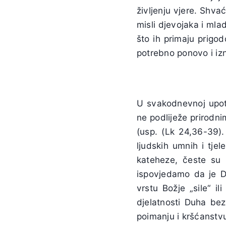
življenju vjere. Shva
misli djevojaka i ml
što ih primaju prigo
potrebno ponovo i izn
U svakodnevnoj upotr
ne podliježe prirodn
(usp. (Lk 24,36-39).
ljudskih umnih i tjel
kateheze, česte su 
ispovjedamo da je D
vrstu Božje „sile“ il
djelatnosti Duha be
poimanju i kršćanst