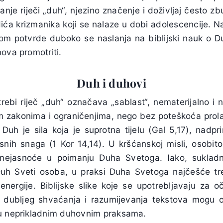
ćanje riječi „duh“, njezino značenje i doživljaj često z
adića krizmanika koji se nalaze u dobi adolescencije. 
dom potvrde duboko se naslanja na biblijski nauk o 
ova promotriti.
Duh i duhovi
ebi riječ „duh“ označava „sablast“, nematerijalno i ne
im zakonima i ograničenjima, nego bez poteškoća prolaz
 Duh je sila koja je suprotna tijelu (Gal 5,17), nadp
esnih snaga (1 Kor 14,14). U kršćanskoj misli, osobito
nejasnoće u poimanju Duha Svetoga. Iako, sukladno
uh Sveti osoba, u praksi Duha Svetoga najčešće tr
i energije. Biblijske slike koje se upotrebljavaju za oč
z dubljeg shvaćanja i razumijevanja tekstova mogu 
vu neprikladnim duhovnim praksama.