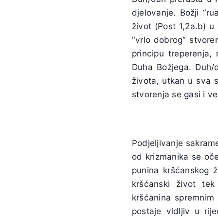
djelovanje. Božji “r
život (Post 1,2a.b) u
“vrlo dobrog“ stvore
principu treperenja,
Duha Božjega. Duh/da
života, utkan u sva 
stvorenja se gasi i v
Podjeljivanje sakram
od krizmanika se oček
punina kršćanskog ž
kršćanski život te
kršćanina spremnim 
postaje vidljiv u r