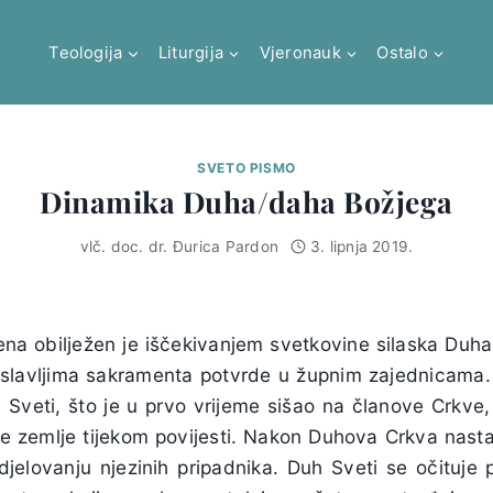
Teologija
Liturgija
Vjeronauk
Ostalo
SVETO PISMO
Dinamika Duha/daha Božjega
vlč. doc. dr. Đurica Pardon
3. lipnja 2019.
a obilježen je iščekivanjem svetkovine silaska Duh
i i slavljima sakramenta potvrde u župnim zajednicama.
 Sveti, što je u prvo vrijeme sišao na članove Crkve
ice zemlje tijekom povijesti. Nakon Duhova Crkva nastavl
djelovanju njezinih pripadnika. Duh Sveti se očituje 