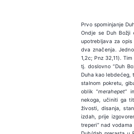
Prvo spominjanje Duha
Ondje se Duh Božji o
upotrebljava za opis
dva značenja. Jedno j
1,2c; Pnz 32,11). Ti
tj. doslovno “Duh Bož
Duha kao lebdećeg, t
stalnom pokretu, gib
oblik “
merahepet
” i
nekoga, učiniti ga tit
živosti, disanja, st
izdah, prije izgovore
treperi” nad vodama p
Duh/dah prerasta u R