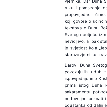
vjernika. Dar Duha 
ruku i pomazanja d
propovijedao i činio
koji govore o učinc
tekstova o Duhu Božj
Svetoga potječu iz mis
nevidljivo, a ipak st
je svjetlost koja „le
starozavjetni su izra
Darovi Duha Svetoga
povezuju ih u dublje
ispovijedaju ime Kri
prima istog Duha k
sakaramentu potvrde
nedovoljno poznati i
odustanka od daljnje