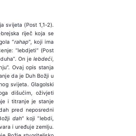
 svijeta (Post 1,1-2).
brejska riječ koja se
gola “
rahap
“, koji ima
enje: “lebdjeti” (Post
 “duha”. On je
lebdeći
,
ju”. Ovaj opis stanja
nje da je Duh Božji u
og svijeta. Glagolski
oga dišućim, oživjeti
je i titranje je stanje
 udah pred neposredni
Božji
dah
” koji “lebdi,
vara i uređuje zemlju.
e Božje stvoriteljsko