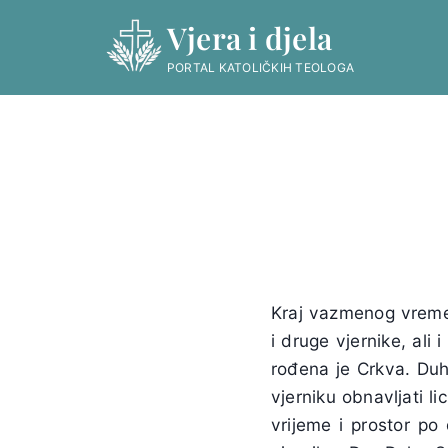
Skip
Vjera i djela
to
content
PORTAL KATOLIČKIH TEOLOGA
Kraj vazmenog vremen
i druge vjernike, al
rođena je Crkva. Duh
vjerniku obnavljati l
vrijeme i prostor po 