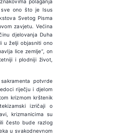
 znakovima polaganja
sve ono što je Isus
tekstova Svetog Pisma
ovom zavjetu. Većina
ačinu djelovanja Duha
i u želji objasniti ono
avlja lice zemlje“, on
niji i plodniji život,
a sakramenta potvrde
doci riječju i djelom
etom krizmom krštenik
kizamski izričaji o
avi, krizmanicima su
ili često bude razlog
epreka u svakodnevnom