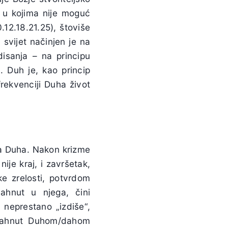
i u kojima nije moguć
.12.18.21.25), štoviše
svijet načinjen je na
disanja – na principu
. Duh je, kao princip
rekvenciji Duha život
ma Duha. Nakon krizme
ije kraj, i završetak,
e zrelosti, potvrdom
ahnut u njega, čini
neprestano „izdiše“,
nadahnut Duhom/dahom