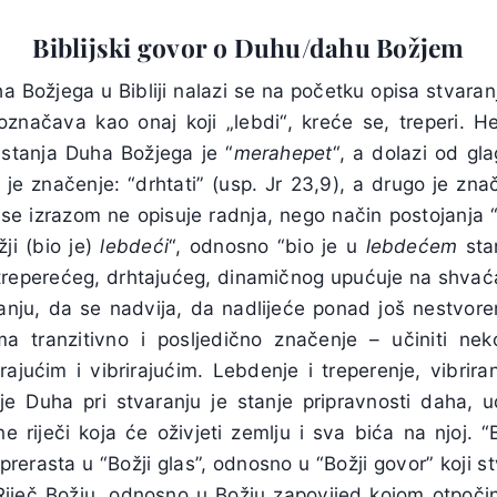
Biblijski govor o Duhu/dahu Božjem
 Božjega u Bibliji nalazi se na početku opisa stvaranja
značava kao onaj koji „lebdi“, kreće se, treperi. He
 stanja Duha Božjega je “
merahepet
“, a dolazi od gla
e značenje: “drhtati” (usp. Jr 23,9), a drugo je znač
m se izrazom ne opisuje radnja, nego način postojanja
ji (bio je)
lebdeći
“, odnosno “bio je u
lebdećem
stan
reperećeg, drhtajućeg, dinamičnog upućuje na shvaća
anju, da se nadvija, da nadlijeće ponad još nestvoren
ma tranzitivno i posljedično značenje – učiniti nek
rajućim i vibrirajućim. Lebdenje i treperenje, vibriran
anje Duha pri stvaranju je stanje pripravnosti daha,
ne riječi koja će oživjeti zemlju i sva bića na njoj. “
rerasta u “Božji glas”, odnosno u “Božji govor” koji st
iječ Božju, odnosno u Božju zapovijed kojom otpočinj