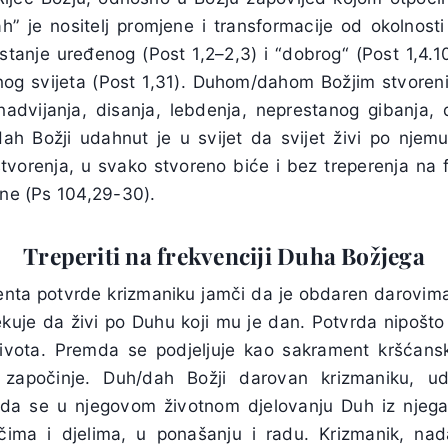
uah” je nositelj promjene i transformacije od okolnost
 stanje uređenog (Post 1,2–2,3) i “dobrog“ (Post 1,4.10
nog svijeta (Post 1,31). Duhom/dahom Božjim stvoreni 
 nadvijanja, disanja, lebdenja, neprestanog gibanja, 
h Božji udahnut je u svijet da svijet živi po njemu
stvorenja, u svako stvoreno biće i bez treperenja na f
ene (Ps 104,29-30).
Treperiti na frekvenciji Duha Božjega
enta potvrde krizmaniku jamči da je obdaren darovi
uje da živi po Duhu koji mu je dan. Potvrda nipošto n
ivota. Premda se podjeljuje kao sakrament kršćansk
k započinje. Duh/dah Božji darovan krizmaniku, ud
da se u njegovom životnom djelovanju Duh iz njega 
iječima i djelima, u ponašanju i radu. Krizmanik, 