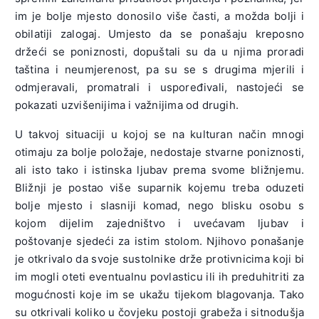
im je bolje mjesto donosilo više časti, a možda bolji i
obilatiji zalogaj. Umjesto da se ponašaju kreposno
držeći se poniznosti, dopuštali su da u njima proradi
taština i neumjerenost, pa su se s drugima mjerili i
odmjeravali, promatrali i uspoređivali, nastojeći se
pokazati uzvišenijima i važnijima od drugih.
U takvoj situaciji u kojoj se na kulturan način mnogi
otimaju za bolje položaje, nedostaje stvarne poniznosti,
ali isto tako i istinska ljubav prema svome bližnjemu.
Bližnji je postao više suparnik kojemu treba oduzeti
bolje mjesto i slasniji komad, nego blisku osobu s
kojom dijelim zajedništvo i uvećavam ljubav i
poštovanje sjedeći za istim stolom. Njihovo ponašanje
je otkrivalo da svoje sustolnike drže protivnicima koji bi
im mogli oteti eventualnu povlasticu ili ih preduhitriti za
mogućnosti koje im se ukažu tijekom blagovanja. Tako
su otkrivali koliko u čovjeku postoji grabeža i sitnodušja