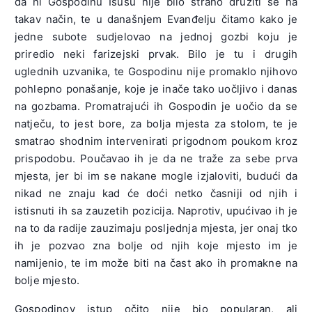
da ni Gospodinu Isusu nije bilo strano družiti se na
takav način, te u današnjem Evanđelju čitamo kako je
jedne subote sudjelovao na jednoj gozbi koju je
priredio neki farizejski prvak. Bilo je tu i drugih
uglednih uzvanika, te Gospodinu nije promaklo njihovo
pohlepno ponašanje, koje je inače tako uočljivo i danas
na gozbama. Promatrajući ih Gospodin je uočio da se
natječu, to jest bore, za bolja mjesta za stolom, te je
smatrao shodnim intervenirati prigodnom poukom kroz
prispodobu. Poučavao ih je da ne traže za sebe prva
mjesta, jer bi im se nakane mogle izjaloviti, budući da
nikad ne znaju kad će doći netko časniji od njih i
istisnuti ih sa zauzetih pozicija. Naprotiv, upućivao ih je
na to da radije zauzimaju posljednja mjesta, jer onaj tko
ih je pozvao zna bolje od njih koje mjesto im je
namijenio, te im može biti na čast ako ih promakne na
bolje mjesto.
Gospodinov istup očito nije bio popularan, ali