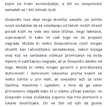
kojim se hrani koristoljublje, a bili su nesposobni
savladati se i biti istinski ljudi.
Gospodin Isus daje stoga drukčije savjete, jer potiče
svoje slušatelje da se svladavaju od takvih niskih strasti
poradi kojih ne vide oko sebe bližnje, nego takmace,
uvjeravajući ih kako im radi toga ne će propasti
nagrada. Možda bi netko Gospodinove riječi mogao
shvatiti kao račundžijsko savladavanje, nakon kojega
onaj koji se savladava očekuje promicanje na bolje
mjesto ili sadržajniju nagradu, ali je Gospodin daleko od
toga. Možda bi netko mogao govoriti o proračunatoj
duhovnosti i duhovnom lukavstvu prema kojem se
netko odriče u prvi mah, ali svejedno teži za istim
častima, mjestima i ugledom, s time da ga samo
privremeno odgađa kako bi u njemu uživao kasnije, no
Gospodin svoje slušatelje sigurno nije htio pretvoriti u
lukave dvoličnjake. On ne želi od njih da glume