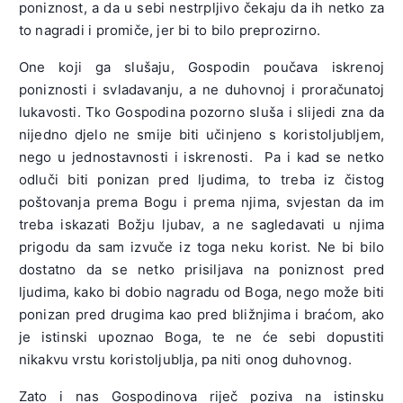
poniznost, a da u sebi nestrpljivo čekaju da ih netko za
to nagradi i promiče, jer bi to bilo preprozirno.
One koji ga slušaju, Gospodin poučava iskrenoj
poniznosti i svladavanju, a ne duhovnoj i proračunatoj
lukavosti. Tko Gospodina pozorno sluša i slijedi zna da
nijedno djelo ne smije biti učinjeno s koristoljubljem,
nego u jednostavnosti i iskrenosti. Pa i kad se netko
odluči biti ponizan pred ljudima, to treba iz čistog
poštovanja prema Bogu i prema njima, svjestan da im
treba iskazati Božju ljubav, a ne sagledavati u njima
prigodu da sam izvuče iz toga neku korist. Ne bi bilo
dostatno da se netko prisiljava na poniznost pred
ljudima, kako bi dobio nagradu od Boga, nego može biti
ponizan pred drugima kao pred bližnjima i braćom, ako
je istinski upoznao Boga, te ne će sebi dopustiti
nikakvu vrstu koristoljublja, pa niti onog duhovnog.
Zato i nas Gospodinova riječ poziva na istinsku