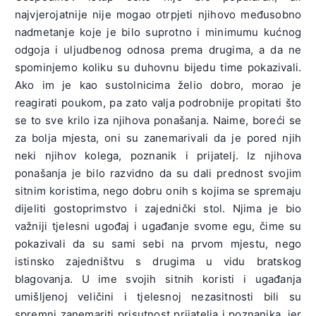
najvjerojatnije nije mogao otrpjeti njihovo međusobno
nadmetanje koje je bilo suprotno i minimumu kućnog
odgoja i uljudbenog odnosa prema drugima, a da ne
spominjemo koliku su duhovnu bijedu time pokazivali.
Ako im je kao sustolnicima želio dobro, morao je
reagirati poukom, pa zato valja podrobnije propitati što
se to sve krilo iza njihova ponašanja. Naime, boreći se
za bolja mjesta, oni su zanemarivali da je pored njih
neki njihov kolega, poznanik i prijatelj. Iz njihova
ponašanja je bilo razvidno da su dali prednost svojim
sitnim koristima, nego dobru onih s kojima se spremaju
dijeliti gostoprimstvo i zajednički stol. Njima je bio
važniji tjelesni ugođaj i ugađanje svome egu, čime su
pokazivali da su sami sebi na prvom mjestu, nego
istinsko zajedništvu s drugima u vidu bratskog
blagovanja. U ime svojih sitnih koristi i ugađanja
umišljenoj veličini i tjelesnoj nezasitnosti bili su
spremni zanemariti prisutnost prijatelja i poznanika, jer