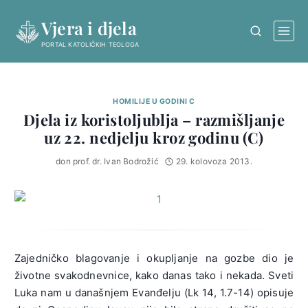
Skip
Vjera i djela
to
content
PORTAL KATOLIČKIH TEOLOGA
HOMILIJE U GODINI C
Djela iz koristoljublja – razmišljanje
uz 22. nedjelju kroz godinu (C)
don prof. dr. Ivan Bodrožić
29. kolovoza 2013.
Zajedničko blagovanje i okupljanje na gozbe dio je
životne svakodnevnice, kako danas tako i nekada. Sveti
Luka nam u današnjem Evanđelju (Lk 14, 1.7-14) opisuje