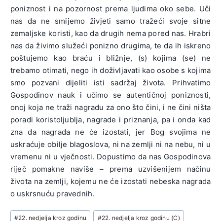
poniznost i na pozornost prema ljudima oko sebe. Uči
nas da ne smijemo živjeti samo tražeći svoje sitne
zemaljske koristi, kao da drugih nema pored nas. Hrabri
nas da živimo služeći ponizno drugima, te da ih iskreno
poštujemo kao braću i bližnje, (s) kojima (se) ne
trebamo otimati, nego ih doživljavati kao osobe s kojima
smo pozvani dijeliti isti sadržaj života. Prihvatimo
Gospodinov nauk i učimo se autentičnoj poniznosti,
onoj koja ne traži nagradu za ono što čini, i ne čini ništa
poradi koristoljublja, nagrade i priznanja, pa i onda kad
zna da nagrada ne će izostati, jer Bog svojima ne
uskraćuje obilje blagoslova, ni na zemlji ni na nebu, ni u
vremenu ni u vječnosti. Dopustimo da nas Gospodinova
riječ pomakne naviše – prema uzvišenijem načinu
života na zemlji, kojemu ne će izostati nebeska nagrada
o uskrsnuću pravednih.
Post
#
22. nedjelja kroz godinu
#
22. nedjelja kroz godinu (C)