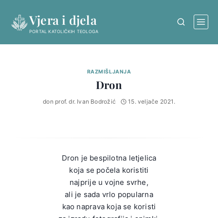
Skip
Vjera i djela
to
content
PORTAL KATOLIČKIH TEOLOGA
RAZMIŠLJANJA
Dron
don prof. dr. Ivan Bodrožić
15. veljače 2021.
Dron je bespilotna letjelica
koja se počela koristiti
najprije u vojne svrhe,
ali je sada vrlo popularna
kao naprava koja se koristi