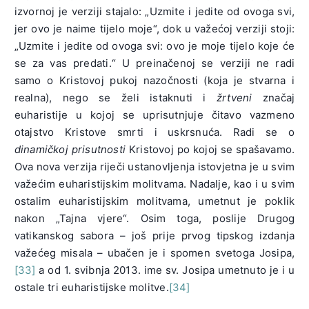
izvornoj je verziji stajalo: „Uzmite i jedite od ovoga svi,
jer ovo je naime tijelo moje“, dok u važećoj verziji stoji:
„Uzmite i jedite od ovoga svi: ovo je moje tijelo koje će
se za vas predati.“ U preinačenoj se verziji ne radi
samo o Kristovoj pukoj nazočnosti (koja je stvarna i
realna), nego se želi istaknuti i
žrtveni
značaj
euharistije u kojoj se uprisutnjuje čitavo vazmeno
otajstvo Kristove smrti i uskrsnuća. Radi se o
dinamičkoj prisutnosti
Kristovoj po kojoj se spašavamo.
Ova nova verzija riječi ustanovljenja istovjetna je u svim
važećim euharistijskim molitvama. Nadalje, kao i u svim
ostalim euharistijskim molitvama, umetnut je poklik
nakon „Tajna vjere“. Osim toga, poslije Drugog
vatikanskog sabora – još prije prvog tipskog izdanja
važećeg misala – ubačen je i spomen svetoga Josipa,
[33]
a od 1. svibnja 2013. ime sv. Josipa umetnuto je i u
ostale tri euharistijske molitve.
[34]