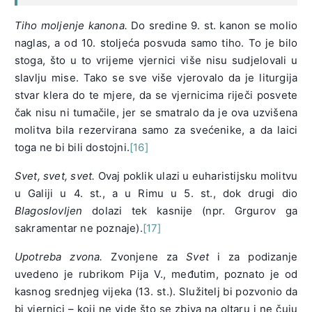
Tiho moljenje kanona.
Do sredine 9. st. kanon se molio
naglas, a od 10. stoljeća posvuda samo tiho. To je bilo
stoga, što u to vrijeme vjernici više nisu sudjelovali u
slavlju mise. Tako se sve više vjerovalo da je liturgija
stvar klera do te mjere, da se vjernicima riječi posvete
čak nisu ni tumačile, jer se smatralo da je ova uzvišena
molitva bila rezervirana samo za svećenike, a da laici
toga ne bi bili dostojni.
[16]
Svet, svet, svet.
Ovaj poklik ulazi u euharistijsku molitvu
u Galiji u 4. st., a u Rimu u 5. st., dok drugi dio
Blagoslovljen
dolazi tek kasnije (npr. Grgurov ga
sakramentar ne poznaje).
[17]
Upotreba zvona.
Zvonjene za
Svet
i za podizanje
uvedeno je rubrikom Pija V., međutim, poznato je od
kasnog srednjeg vijeka (13. st.). Služitelj bi pozvonio da
bi vjernici – koji ne vide što se zbiva na oltaru i ne čuju