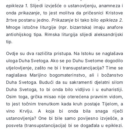
epikleza 1.
Slijedi izvješće o ustanovljenju, anamneza i
onda
prikazanje
, to jest molitva da pričesnici Kristove
žrtve postanu jedno.
Prikazanje
bi tako bilo
epikleza 2.
Mnoge istočne liturgije (npr. bizantska) imaju anafore
antiohijskog tipa. Rimska liturgija slijedi aleksandrijski
tip.
Ovdje su dva različita pristupa. Na Istoku se naglašava
uloga Duha Svetoga. Ako se po Duhu Svetome dogodilo
utjelovljenje, zašto ne bi i transupstancijacija? Time se
naglašava Marijino bogomaterinstvo, ali i božanstvo
Duha Svetoga. Budući da su sakramenti djelatni silom
Duha Svetoga, to bi onda bilo vidljivo i u euharistiji.
Osim toga, grčka misao nije oterećena pravnim vidom,
to jest točnim trenutkom kada kruh postaje Tijelom, a
vino Krvlju. A koja bi onda bila snaga riječi
ustanovljenja? One bi bile samo povijesno izvješće, a
posveta (transupstancijacija) bi se događala u epiklezi.