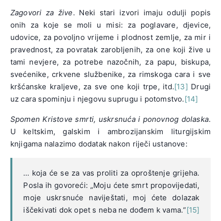
Zagovori za žive
. Neki stari izvori imaju odulji popis
onih za koje se moli u misi: za poglavare, djevice,
udovice, za povoljno vrijeme i plodnost zemlje, za mir i
pravednost, za povratak zarobljenih, za one koji žive u
tami nevjere, za potrebe nazočnih, za papu, biskupa,
svećenike, crkvene službenike, za rimskoga cara i sve
kršćanske kraljeve, za sve one koji trpe, itd.
[13]
Drugi
uz cara spominju i njegovu suprugu i potomstvo.
[14]
Spomen Kristove smrti, uskrsnuća i ponovnog dolaska
.
U keltskim, galskim i ambrozijanskim liturgijskim
knjigama nalazimo dodatak nakon riječi ustanove:
… koja će se za vas proliti za oproštenje grijeha.
Posla ih govoreći: „Moju ćete smrt propovijedati,
moje uskrsnuće naviještati, moj ćete dolazak
iščekivati dok opet s neba ne dođem k vama.“
[15]