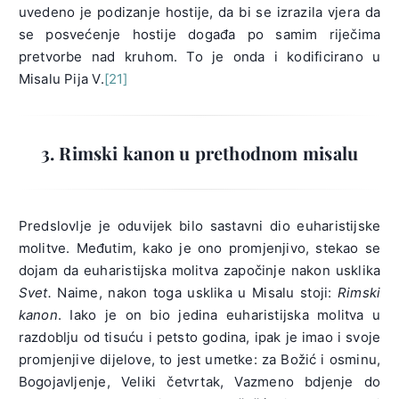
uvedeno je podizanje hostije, da bi se izrazila vjera da
se posvećenje hostije događa po samim riječima
pretvorbe nad kruhom. To je onda i kodificirano u
Misalu Pija V.
[21]
3. Rimski kanon u prethodnom misalu
Predslovlje je oduvijek bilo sastavni dio euharistijske
molitve. Međutim, kako je ono promjenjivo, stekao se
dojam da euharistijska molitva započinje nakon usklika
Svet.
Naime, nakon toga usklika u Misalu stoji:
Rimski
kanon
. Iako je on bio jedina euharistijska molitva u
razdoblju od tisuću i petsto godina, ipak je imao i svoje
promjenjive dijelove, to jest umetke: za Božić i osminu,
Bogojavljenje, Veliki četvrtak, Vazmeno bdjenje do