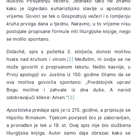
Isusovu Posljednju večeru. Jednako tako ne znamo
kako je izgledalo euharistijsko slavlje u apostolsko
vrijeme. Govori se tek o
Gospodnjoj večeri
i o
lomljenju
kruha
prvoga dana u tjednu. Naravno, u to vrijeme nisu
postojale propisane formule niti liturgijske knjige, nego
se molilo spontano.
Didaché
, spis s početka 2. stoljeća, donosi molitvu
hvale nad kruhom i vinom.
[2]
Međutim, ni ovdje se ne
može govoriti o propisanom tekstu. Nešto kasnije, u
Prvoj apologiji
sv. Justina iz 150. godine čitamo da se
ova molitva govorila spontano: „Predstojnik upravi
Bogu molitve i zahvale iz dna duše. A narod
odobravajući klikne: Amen.“
[3]
Apostolska predaja
spis je iz 215. godine, a pripisuje se
Hipolitu Rimskom. Tijekom povijesti bio je zaboravljen,
a pronađen je tek u 19. st. Ovaj spis nije bio službena
liturgijska knjiga. Autor samo daje obrazac kako se