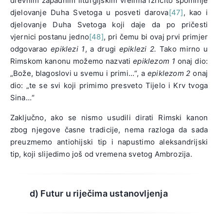
drevnim zapadnim liturgijskim vrelima izričito spominje
djelovanje Duha Svetoga u posveti darova
[47]
, kao i
djelovanje Duha Svetoga koji daje da po pričesti
vjernici postanu jedno
[48]
, pri čemu bi ovaj prvi primjer
odgovarao
epiklezi 1
, a drugi
epiklezi 2.
Tako mirno u
Rimskom kanonu možemo nazvati
epiklezom 1
onaj dio:
„Bože, blagoslovi u svemu i primi…“, a
epiklezom 2
onaj
dio: „te se svi koji primimo presveto Tijelo i Krv tvoga
Sina…“
Zaključno, ako se nismo usudili dirati Rimski kanon
zbog njegove časne tradicije, nema razloga da sada
preuzmemo antiohijski tip i napustimo aleksandrijski
tip, koji slijedimo još od vremena svetog Ambrozija.
d) Futur u riječima ustanovljenja