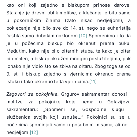
kao oni koji zajedno s biskupom prinose darove.
Stajanje je drevni oblik molitve, a klečanje je bilo samo
u pokorničkim činima (zato nikad nedjeljom!), a
poklecanja nije bilo sve do 14. st. nego se euharistija
častila samo dubokim naklonom.
[10]
Spomenimo i to da
je u počecima biskup bio okrenut prema puku.
Međutim, kako nije bilo oltarnih stuba, te kako je oltar
bio malen, a biskup okružen mnogim poslužiteljima, puk
ionako nije vidio što se zbiva na oltaru. Zbog toga se od
9. st. i biskup zajedno s vjernicima okrenuo prema
istoku i tako okrenuo leđa vjernicima.
[11]
Zagovori za pokojnike.
Grgurov sakramentar donosi i
molitve za pokojnike koje nema u Gelazijevu
sakramentaru: „Spomeni se, Gospodine slugu i
službenica svojih koji usnuše…“ Pokojnici su se u
počecima spominjali samo u posebnim misama, ali ne i
nedjeljom.
[12]