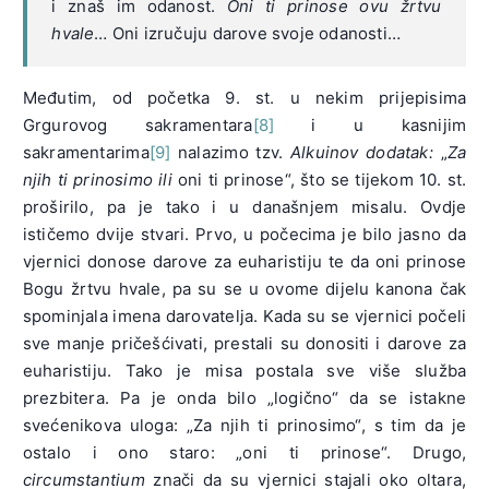
i znaš im odanost.
Oni ti prinose ovu žrtvu
hvale
… Oni izručuju darove svoje odanosti…
Međutim, od početka 9. st. u nekim prijepisima
Grgurovog sakramentara
[8]
i u kasnijim
sakramentarima
[9]
nalazimo tzv.
Alkuinov dodatak:
„
Za
njih ti prinosimo ili
oni ti prinose“, što se tijekom 10. st.
proširilo, pa je tako i u današnjem misalu. Ovdje
ističemo dvije stvari. Prvo, u počecima je bilo jasno da
vjernici donose darove za euharistiju te da oni prinose
Bogu žrtvu hvale, pa su se u ovome dijelu kanona čak
spominjala imena darovatelja. Kada su se vjernici počeli
sve manje pričešćivati, prestali su donositi i darove za
euharistiju. Tako je misa postala sve više služba
prezbitera. Pa je onda bilo „logično“ da se istakne
svećenikova uloga: „Za njih ti prinosimo“, s tim da je
ostalo i ono staro: „oni ti prinose“. Drugo,
circumstantium
znači da su vjernici stajali oko oltara,