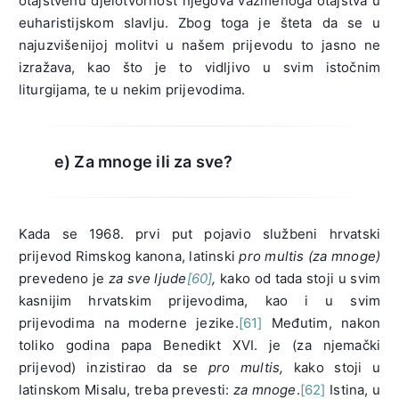
otajstvenu djelotvornost njegova vazmenoga otajstva u
euharistijskom slavlju. Zbog toga je šteta da se u
najuzvišenijoj molitvi u našem prijevodu to jasno ne
izražava, kao što je to vidljivo u svim istočnim
liturgijama, te u nekim prijevodima.
e) Za mnoge ili za sve?
Kada se 1968. prvi put pojavio službeni hrvatski
prijevod Rimskog kanona, latinski
pro multis
(za mnoge)
prevedeno je
za sve ljude
[60]
,
kako od tada stoji u svim
kasnijim hrvatskim prijevodima, kao i u svim
prijevodima na moderne jezike.
[61]
Međutim, nakon
toliko godina papa Benedikt XVI. je (za njemački
prijevod) inzistirao da se
pro multis,
kako stoji u
latinskom Misalu, treba prevesti:
za mnoge
.
[62]
Istina, u