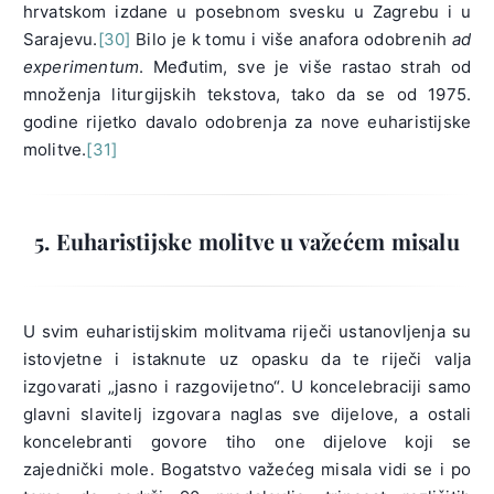
hrvatskom izdane u posebnom svesku u Zagrebu i u
Sarajevu.
[30]
Bilo je k tomu i više anafora odobrenih
ad
experimentum
. Međutim, sve je više rastao strah od
množenja liturgijskih tekstova, tako da se od 1975.
godine rijetko davalo odobrenja za nove euharistijske
molitve.
[31]
5. Euharistijske molitve u važećem misalu
U svim euharistijskim molitvama riječi ustanovljenja su
istovjetne i istaknute uz opasku da te riječi valja
izgovarati „jasno i razgovijetno“. U koncelebraciji samo
glavni slavitelj izgovara naglas sve dijelove, a ostali
koncelebranti govore tiho one dijelove koji se
zajednički mole. Bogatstvo važećeg misala vidi se i po