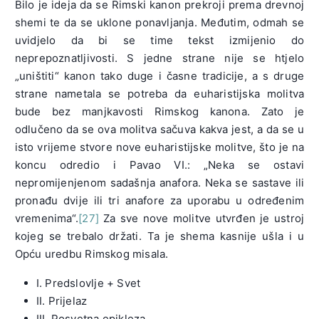
Bilo je ideja da se Rimski kanon prekroji prema drevnoj
shemi te da se uklone ponavljanja. Međutim, odmah se
uvidjelo da bi se time tekst izmijenio do
neprepoznatljivosti. S jedne strane nije se htjelo
„uništiti“ kanon tako duge i časne tradicije, a s druge
strane nametala se potreba da euharistijska molitva
bude bez manjkavosti Rimskog kanona. Zato je
odlučeno da se ova molitva sačuva kakva jest, a da se u
isto vrijeme stvore nove euharistijske molitve, što je na
koncu odredio i Pavao VI.: „Neka se ostavi
nepromijenjenom sadašnja anafora. Neka se sastave ili
pronađu dvije ili tri anafore za uporabu u određenim
vremenima“.
[27]
Za sve nove molitve utvrđen je ustroj
kojeg se trebalo držati. Ta je shema kasnije ušla i u
Opću uredbu Rimskog misala.
I. Predslovlje + Svet
II. P
rijelaz
III. Posvetna epikleza