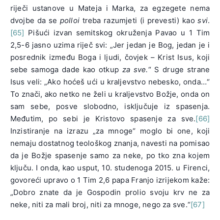
riječi ustanove u Mateja i Marka, za egzegete nema
dvojbe da se
polloi
treba razumjeti (i prevesti) kao
svi
.
[65]
Pišući izvan semitskog okruženja Pavao u 1 Tim
2,5-6 jasno uzima riječ svi: „Jer jedan je Bog, jedan je i
posrednik između Boga i ljudi, čovjek – Krist Isus, koji
sebe samoga dade kao otkup
za sve.
“ S druge strane
Isus veli: „Ako hoćeš ući u kraljevstvo nebesko, onda…“
To znači, ako netko ne želi u kraljevstvo Božje, onda on
sam sebe, posve slobodno, isključuje iz spasenja.
Međutim, po sebi je Kristovo spasenje za sve.
[66]
Inzistiranje na izrazu „za mnoge“ moglo bi one, koji
nemaju dostatnog teološkog znanja, navesti na pomisao
da je Božje spasenje samo za neke, po tko zna kojem
ključu. I onda, kao usput, 10. studenoga 2015. u Firenci,
govoreći upravo o 1 Tim 2,6 papa Franjo izrijekom kaže:
„Dobro znate da je Gospodin prolio svoju krv ne za
neke, niti za mali broj, niti za mnoge, nego za sve.“
[67]