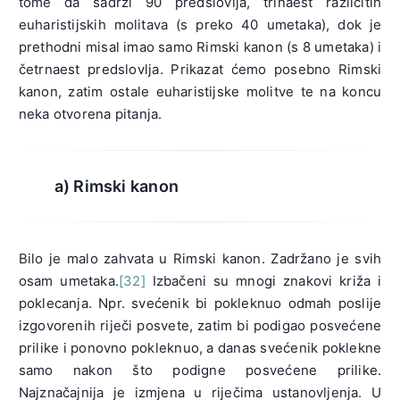
tome da sadrži 90 predslovlja, trinaest različitih
euharistijskih molitava (s preko 40 umetaka), dok je
prethodni misal imao samo Rimski kanon (s 8 umetaka) i
četrnaest predslovlja. Prikazat ćemo posebno Rimski
kanon, zatim ostale euharistijske molitve te na koncu
neka otvorena pitanja.
a) Rimski kanon
Bilo je malo zahvata u Rimski kanon. Zadržano je svih
osam umetaka.
[32]
Izbačeni su mnogi znakovi križa i
poklecanja. Npr. svećenik bi pokleknuo odmah poslije
izgovorenih riječi posvete, zatim bi podigao posvećene
prilike i ponovno pokleknuo, a danas svećenik poklekne
samo nakon što podigne posvećene prilike.
Najznačajnija je izmjena u riječima ustanovljenja. U