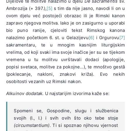
Dijelove te molitve nalazimo u djelu
De sacramentis
sv.
Ambrozija (+ 397.),
[5]
s tim da nije jasno, navodi li on u
ovom djelu već postojeći obrazac ili je Rimski kanon
zapravo njegova molitva. Iako je on zasigurno u uporabi
bio puno ranije, cjeloviti tekst Rimskog kanona
nalazimo početkom 6. st. u Gelazijevu
[6]
i Grgurovu
[7]
sakramentaru, te u mnogim kasnijim liturgijskim
vrelima, od koji svaki ima svoje inačice jer su se tijekom
vremena u tu molitvu uvrštavali dodaci (apologije,
popisi svetaca, molitve za pokojne…), te mnoštvo gestâ
(poklecanje, nakloni, znakovi križa). Evo nekih
osobitosti vezanih uz Rimski nakon.
Alkuinov dodatak.
U najstarijim izvorima kaže se:
Spomeni se, Gospodine, slugu i službenica
svojih (I., I.) i svih ovih što oko tebe stoje
(circumstantium).
Ti si spoznao njihovu vjernost