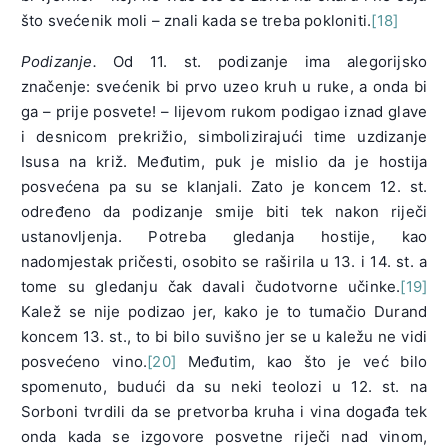
što svećenik moli – znali kada se treba pokloniti.
[18]
Podizanje.
Od 11. st. podizanje ima alegorijsko
značenje: svećenik bi prvo uzeo kruh u ruke, a onda bi
ga – prije posvete! – lijevom rukom podigao iznad glave
i desnicom prekrižio, simbolizirajući time uzdizanje
Isusa na križ. Međutim, puk je mislio da je hostija
posvećena pa su se klanjali. Zato je koncem 12. st.
određeno da podizanje smije biti tek nakon riječi
ustanovljenja. Potreba gledanja hostije, kao
nadomjestak pričesti, osobito se raširila u 13. i 14. st. a
tome su gledanju čak davali čudotvorne učinke.
[19]
Kalež se nije podizao jer, kako je to tumačio Durand
koncem 13. st., to bi bilo suvišno jer se u kaležu ne vidi
posvećeno vino.
[20]
Međutim, kao što je već bilo
spomenuto, budući da su neki teolozi u 12. st. na
Sorboni tvrdili da se pretvorba kruha i vina događa tek
onda kada se izgovore posvetne riječi nad vinom,