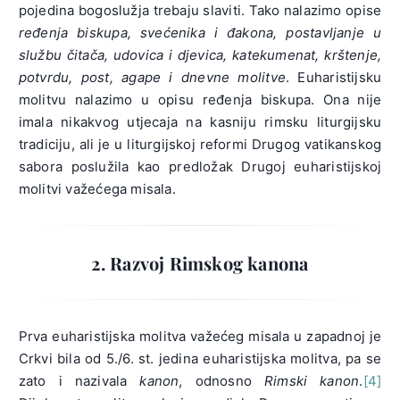
pojedina bogoslužja trebaju slaviti. Tako nalazimo opise
ređenja biskupa, svećenika i đakona, postavljanje u
službu čitača, udovica i djevica,
katekumenat, krštenje,
potvrdu, post, agape i dnevne molitve
. Euharistijsku
molitvu nalazimo u opisu ređenja biskupa. Ona nije
imala nikakvog utjecaja na kasniju rimsku liturgijsku
tradiciju, ali je u liturgijskoj reformi Drugog vatikanskog
sabora poslužila kao predložak Drugoj euharistijskoj
molitvi važećega misala.
2. Razvoj Rimskog kanona
Prva euharistijska molitva važećeg misala u zapadnoj je
Crkvi bila od 5./6. st. jedina euharistijska molitva, pa se
zato i nazivala
kanon
, odnosno
Rimski kanon
.
[4]