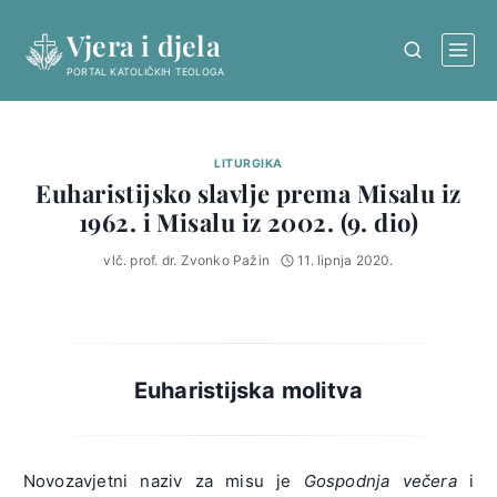
Skip
Vjera i djela
to
content
PORTAL KATOLIČKIH TEOLOGA
LITURGIKA
Euharistijsko slavlje prema Misalu iz
1962. i Misalu iz 2002. (9. dio)
vlč. prof. dr. Zvonko Pažin
11. lipnja 2020.
Euharistijska molitva
Novozavjetni naziv za misu je
Gospodnja večera
i