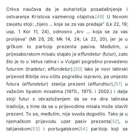
Crkva naučava da je euharistija posadašnjenje i
ostvarenje Kristova vazmenog otajstva.
[49]
U Novom
zavjetu stoji: „tijelo … koje se za vas predaje“ (Lk 22, 19;
usp. 1 Kor 11, 24), odnosno „krv … koja se za vas
prolijeva“ (Mt 26, 28; Mk 14, 24; Lk 22, 20), jer je u
grčkom to particip prezenta pasiva. Međutim, u
prijesaborskom misalu stajalo je
effundetur
(futur), zato
što je to u
Vetus latina
i u
Vulgati
pogrešno prevedeno
futurom (
tradetur
;
effundetur
).
[50]
Iako je novi latinski
prijevod Biblije ovu očitu pogrešku ispravio, pa umjesto
futura (
effundetur
) stavlja prezent (
effunditur
),
[51]
u
važećim tipskim misalima (1970., 1975. i 2002.) i dalje
stoji futur s obrazloženjem da se ne dira latinska
tradicija, s time da se u prijevodima misala može staviti
prezent. To se, međutim, nije svuda dogodilo. Tako je u
njemačkom prijevodu uzet pasiv prezenta
[52]
, u
talijanskom
[53]
i portugalskom
[54]
particip koji se