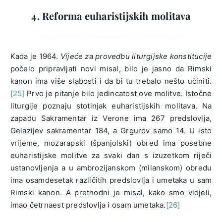
4. Reforma euharistijskih molitava
Kada je 1964.
Vijeće za provedbu liturgijske konstitucije
počelo pripravljati novi misal, bilo je jasno da Rimski
kanon ima više slabosti i da bi tu trebalo nešto učiniti.
[25]
Prvo je pitanje bilo jedincatost ove molitve. Istočne
liturgije poznaju stotinjak euharistijskih molitava. Na
zapadu Sakramentar iz Verone ima 267 predslovlja,
Gelazijev sakramentar 184, a Grgurov samo 14. U isto
vrijeme, mozarapski (španjolski) obred ima posebne
euharistijske molitve za svaki dan s izuzetkom riječi
ustanovljenja a u ambrozijanskom (milanskom) obredu
ima osamdesetak različitih predslovlja i umetaka u sam
Rimski kanon. A prethodni je misal, kako smo vidjeli,
imao četrnaest predslovlja i osam umetaka.
[26]