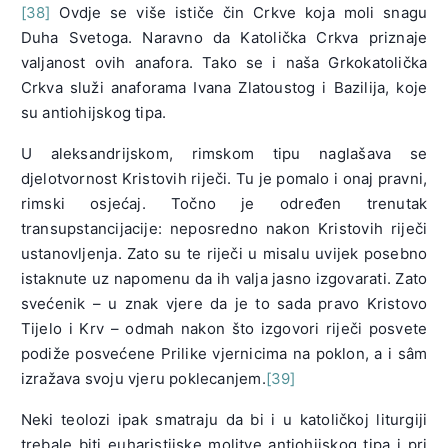
[38]
Ovdje se više ističe čin Crkve koja moli snagu
Duha Svetoga. Naravno da Katolička Crkva priznaje
valjanost ovih anafora. Tako se i naša Grkokatolička
Crkva služi anaforama Ivana Zlatoustog i Bazilija, koje
su antiohijskog tipa.
U aleksandrijskom, rimskom tipu naglašava se
djelotvornost Kristovih riječi. Tu je pomalo i onaj pravni,
rimski osjećaj. Točno je određen trenutak
transupstancijacije: neposredno nakon Kristovih riječi
ustanovljenja. Zato su te riječi u misalu uvijek posebno
istaknute uz napomenu da ih valja jasno izgovarati. Zato
svećenik – u znak vjere da je to sada pravo Kristovo
Tijelo i Krv – odmah nakon što izgovori riječi posvete
podiže posvećene Prilike vjernicima na poklon, a i sâm
izražava svoju vjeru poklecanjem.
[39]
Neki teolozi ipak smatraju da bi i u katoličkoj liturgiji
trebale biti euharistijske molitve antiohijskog tipa i pri