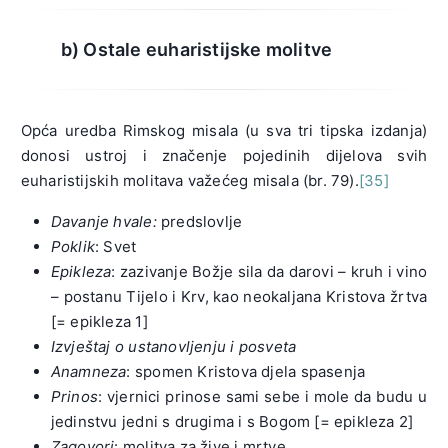
b) Ostale euharistijske molitve
Opća uredba Rimskog misala (u sva tri tipska izdanja)
donosi ustroj i značenje pojedinih dijelova svih
euharistijskih molitava važećeg misala (br. 79).
[35]
Davanje
hvale:
predslovlje
Poklik
: Svet
Epikleza
: zazivanje Božje sila da darovi – kruh i vino
– postanu Tijelo i Krv, kao neokaljana Kristova žrtva
[= epikleza 1]
Izvještaj
o ustanovljenju i posveta
Anamneza
: spomen Kristova djela spasenja
Prinos
: vjernici prinose sami sebe i mole da budu u
jedinstvu jedni s drugima i s Bogom [= epikleza 2]
Zagovori
: molitva za žive i mrtve