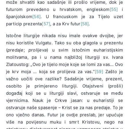
može shvatiti kao sadašnje ili prošlo vrijeme, dok je
futurom prevedeno u hrvatskom, engleskom
[55]
i
španjolskom
[56]
. U francuskom je za Tijelo uzet
particip prezenta
[57]
, a za Krv futur
[58]
.
Istočne liturgije nikada nisu imale ovakve dvojbe, jer
nisu koristile Vulgatu. Tako su oba glagola u prezentu
(
predaje
;
prolijeva
) u svim istočnim euharistijskim
molitvama, pa i u nama najbližoj liturgiji sv. Ivana
Zlatoustog: „Ovo je tijelo moje koje se lomi za vas… Ovo
je krv moja … koja se prolijeva za vas.“
[59]
Zašto je
važno uočiti ove razlike? Sadašnje vrijeme, prezent,
osobito je primjereno liturgiji. Otajstveni (prošli)
događaj koji se u liturgiji slavi, ostvaruje se među
vjernicima. Nauk je Crkve jasan: u euharistiji se
ostvaruje naše spasenje – Krist se za nas predaje. To je
ono vječno danas. Futur je ovdje preslab, jer upućuje
više na povijesnu muku i smrt Kristovu, nego na