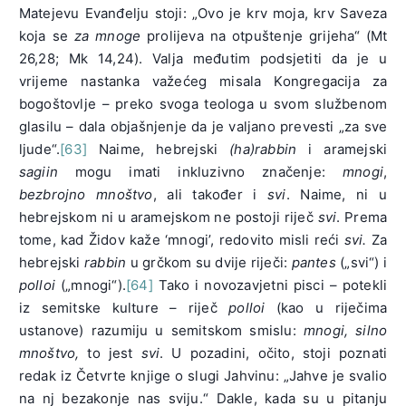
Matejevu Evanđelju stoji: „Ovo je krv moja, krv Saveza
koja se
za mnoge
prolijeva na otpuštenje grijeha“ (Mt
26,28; Mk 14,24). Valja međutim podsjetiti da je u
vrijeme nastanka važećeg misala Kongregacija za
bogoštovlje – preko svoga teologa u svom službenom
glasilu – dala objašnjenje da je valjano prevesti „za sve
ljude“.
[63]
Naime, hebrejski
(ha)rabbin
i aramejski
sagiin
mogu imati inkluzivno značenje:
mnogi
,
bezbrojno mnoštvo
, ali također i
svi
. Naime, ni u
hebrejskom ni u aramejskom ne postoji riječ
svi
. Prema
tome, kad Židov kaže ‘mnogi’, redovito misli reći
svi.
Za
hebrejski
rabbin
u grčkom su dvije riječi:
pantes
(„svi“) i
polloi
(„mnogi“).
[64]
Tako i novozavjetni pisci – potekli
iz semitske kulture – riječ
polloi
(kao u riječima
ustanove) razumiju u semitskom smislu:
mnogi, silno
mnoštvo,
to jest
svi
. U pozadini, očito, stoji poznati
redak iz Četvrte knjige o slugi Jahvinu: „Jahve je svalio
na nj bezakonje nas sviju.“ Dakle, kada su u pitanju