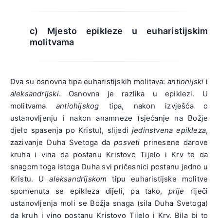
c) Mjesto epikleze u euharistijskim
molitvama
Dva su osnovna tipa euharistijskih molitava:
antiohijski
i
aleksandrijski
. Osnovna je razlika u epiklezi. U
molitvama
antiohijskog
tipa, nakon izvješća o
ustanovljenju i nakon anamneze (sjećanje na Božje
djelo spasenja po Kristu), slijedi
jedinstvena
epikleza
,
zazivanje Duha Svetoga da
posveti
prinesene darove
kruha i vina da postanu Kristovo Tijelo i Krv te da
snagom toga istoga Duha svi pričesnici postanu jedno u
Kristu. U
aleksandrijskom
tipu euharistijske molitve
spomenuta se epikleza dijeli, pa tako,
prije
riječi
ustanovljenja moli se Božja snaga (sila Duha Svetoga)
da kruh i vino postanu Kristovo Tijelo i Krv. Bila bi to