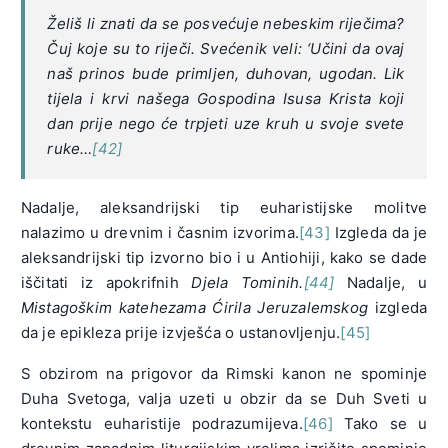
Želiš li znati da se posvećuje nebeskim riječima?
Čuj koje su to riječi. Svećenik veli: ‘Učini da ovaj
naš prinos bude primljen, duhovan, ugodan. Lik
tijela i krvi našega Gospodina Isusa Krista koji
dan prije nego će trpjeti uze kruh u svoje svete
ruke…
[42]
Nadalje, aleksandrijski tip euharistijske molitve
nalazimo u drevnim i časnim izvorima.
[43]
Izgleda da je
aleksandrijski tip izvorno bio i u Antiohiji, kako se dade
iščitati iz apokrifnih
Djela Tominih.
[44]
Nadalje, u
Mistagoškim katehezama Ćirila Jeruzalemskog
izgleda
da je epikleza prije izvješća o ustanovljenju.
[45]
S obzirom na prigovor da Rimski kanon ne spominje
Duha Svetoga, valja uzeti u obzir da se Duh Sveti u
kontekstu euharistije podrazumijeva.
[46]
Tako se u