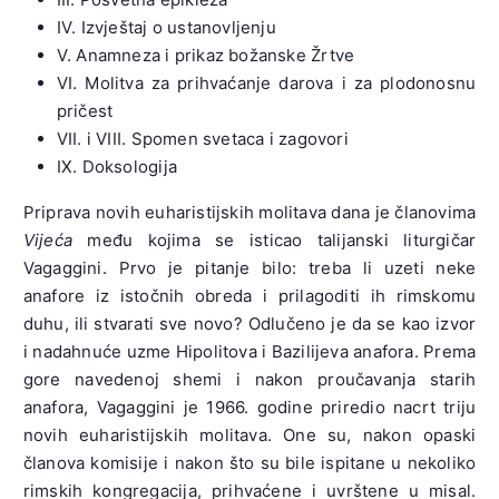
IV. Izvještaj o ustanovljenju
V. Anamneza i prikaz božanske Žrtve
VI. Molitva za prihvaćanje darova i za plodonosnu
pričest
VII. i VIII. Spomen svetaca i zagovori
IX. Doksologija
Priprava novih euharistijskih molitava dana je članovima
Vijeća
među kojima se isticao talijanski liturgičar
Vagaggini. Prvo je pitanje bilo: treba li uzeti neke
anafore iz istočnih obreda i prilagoditi ih rimskomu
duhu, ili stvarati sve novo? Odlučeno je da se kao izvor
i nadahnuće uzme Hipolitova i Bazilijeva anafora. Prema
gore navedenoj shemi i nakon proučavanja starih
anafora, Vagaggini je 1966. godine priredio nacrt triju
novih euharistijskih molitava. One su, nakon opaski
članova komisije i nakon što su bile ispitane u nekoliko
rimskih kongregacija, prihvaćene i uvrštene u misal.