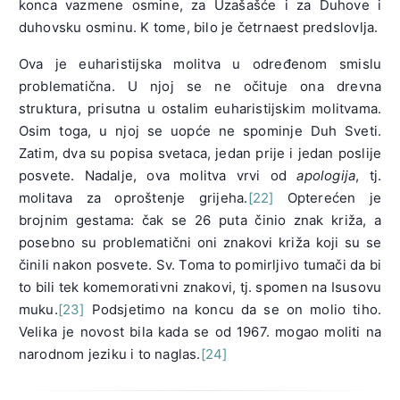
konca vazmene osmine, za Uzašašće i za Duhove i
duhovsku osminu. K tome, bilo je četrnaest predslovlja.
Ova je euharistijska molitva u određenom smislu
problematična. U njoj se ne očituje ona drevna
struktura, prisutna u ostalim euharistijskim molitvama.
Osim toga, u njoj se uopće ne spominje Duh Sveti.
Zatim, dva su popisa svetaca, jedan prije i jedan poslije
posvete. Nadalje, ova molitva vrvi od
apologija
, tj.
molitava za oproštenje grijeha.
[22]
Opterećen je
brojnim gestama: čak se 26 puta činio znak križa, a
posebno su problematični oni znakovi križa koji su se
činili nakon posvete. Sv. Toma to pomirljivo tumači da bi
to bili tek komemorativni znakovi, tj. spomen na Isusovu
muku.
[23]
Podsjetimo na koncu da se on molio tiho.
Velika je novost bila kada se od 1967. mogao moliti na
narodnom jeziku i to naglas.
[24]