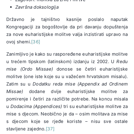
Završna
doksologija
Državno je tajništvo kasnije poslalo naputak
Kongregaciji za bogoštovlje da pri davanju dopuštenja
za nove euharistijske molitve valja inzistirati upravo na
ovoj shemi.
[36]
Zanimljivo je kako su raspoređene euharistijske molitve
u trećem tipskom (latinskom) izdanju iz 2002. U
Redu
mise (Ordo Missae)
donose se četiri euharistijske
molitve (one iste koje su u važećem hrvatskom misalu).
Zatim su u
Dodatku reda mise (Appendix ad Ordinem
Missae)
dodane dvije euharistijske molitve za
pomirenje i četiri za različite potrebe. Na koncu misala
u
Dodacima (Appendices)
tri su euharistijske molitve za
mise s djecom. Neobično je da – osim molitava za mise
s djecom koje se rjeđe koriste – nisu sve ostale
stavljene zajedno.
[37]