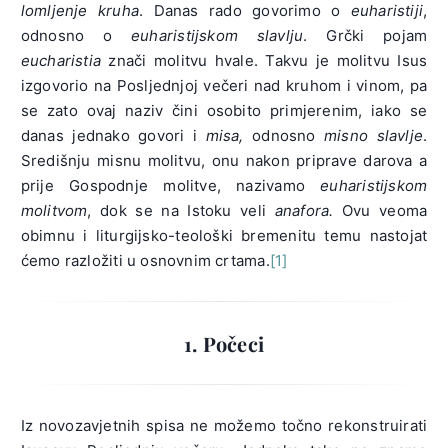
lomljenje kruha
. Danas rado govorimo o
euharistiji
,
odnosno o
euharistijskom slavlju
. Grčki pojam
eucharistia
znači molitvu hvale. Takvu je molitvu Isus
izgovorio na Posljednjoj večeri nad kruhom i vinom, pa
se zato ovaj naziv čini osobito primjerenim, iako se
danas jednako govori i
misa,
odnosno
misno slavlje
.
Središnju misnu molitvu, onu nakon priprave darova a
prije Gospodnje molitve, nazivamo
euharistijskom
molitvom
, dok se na Istoku veli
anafora.
Ovu veoma
obimnu i liturgijsko-teološki bremenitu temu nastojat
ćemo razložiti u osnovnim crtama.
[1]
1. Počeci
Iz novozavjetnih spisa ne možemo točno rekonstruirati