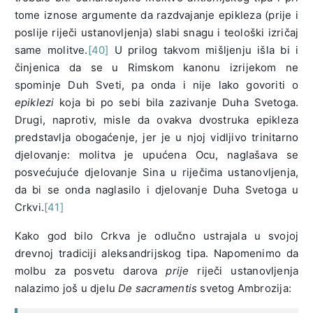
tome iznose argumente da razdvajanje epikleza (prije i
poslije riječi ustanovljenja) slabi snagu i teološki izričaj
same molitve.
[40]
U prilog takvom mišljenju išla bi i
činjenica da se u Rimskom kanonu izrijekom ne
spominje Duh Sveti, pa onda i nije lako govoriti o
epiklezi
koja bi po sebi bila zazivanje Duha Svetoga.
Drugi, naprotiv, misle da ovakva dvostruka epikleza
predstavlja obogaćenje, jer je u njoj vidljivo trinitarno
djelovanje: molitva je upućena Ocu, naglašava se
posvećujuće djelovanje Sina u riječima ustanovljenja,
da bi se onda naglasilo i djelovanje Duha Svetoga u
Crkvi.
[41]
Kako god bilo Crkva je odlučno ustrajala u svojoj
drevnoj tradiciji aleksandrijskog tipa. Napomenimo da
molbu za posvetu darova
prije
riječi ustanovljenja
nalazimo još u djelu
De sacramentis
svetog Ambrozija: