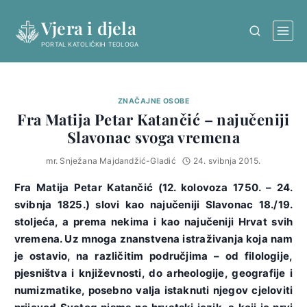
Skip
Vjera i djela
to
content
PORTAL KATOLIČKIH TEOLOGA
ZNAČAJNE OSOBE
Fra Matija Petar Katančić – najučeniji
Slavonac svoga vremena
mr. Snježana Majdandžić-Gladić
24. svibnja 2015.
Fra Matija Petar Katančić (12. kolovoza 1750. – 24.
svibnja 1825.) slovi kao najučeniji Slavonac 18./19.
stoljeća, a prema nekima i kao najučeniji Hrvat svih
vremena. Uz mnoga znanstvena istraživanja koja nam
je ostavio, na različitim područjima – od filologije,
pjesništva i književnosti, do arheologije, geografije i
numizmatike, posebno valja istaknuti njegov cjeloviti