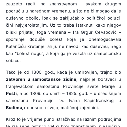
zauzeto raditi na znanstvenom i svakom drugom
području u narednom vremenu, a što ne bi mogao da je
duševno obolio, ipak se zaključak o političkoj odluci
čini najvjerojatnijim. Uz to treba istaknuti kako njegov
bliski prijatelj toga vremena – fra Grgur Čevapović –
spominje doduše bolest koja je onemogućavala
Katančiću kretanje, ali ju ne navodi kao duševnu, nego
kao “bolest nogu”, a koja ga je vezala uz samostansku
sobicu.
Tako je od 1800. god., kada je umirovljen, trajno bio
zatvoren u samostanske zidine
, najprije boraveći u
franjevačkom samostanu Provincije svete Marije u
Pešti
, a od 1809. do smrti – 1825. god. – u središnjem
samostanu Provincije sv. Ivana Kapistranskog u
Budimu,
odnosno u svojoj matičnoj zajednici.
Kroz to je vrijeme puno istraživao na raznim područjima
te iza sebe ostavio veliki broj znanstvenih, pjesničkih,