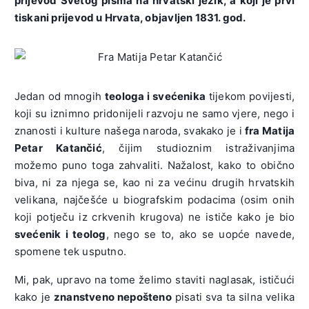
prijevod Svetog pisma na hrvatski jezik, a koji je prvi
tiskani prijevod u Hrvata, objavljen 1831. god.
Jedan od mnogih
teologa i svećenika
tijekom povijesti,
koji su iznimno pridonijeli razvoju ne samo vjere, nego i
znanosti i kulture našega naroda, svakako je i
fra Matija
Petar Katančić
, čijim studioznim istraživanjima
možemo puno toga zahvaliti. Nažalost, kako to obično
biva, ni za njega se, kao ni za većinu drugih hrvatskih
velikana, najčešće u biografskim podacima (osim onih
koji potječu iz crkvenih krugova) ne ističe kako je bio
svećenik i teolog
, nego se to, ako se uopće navede,
spomene tek usputno.
Mi, pak, upravo na tome želimo staviti naglasak, ističući
kako je
znanstveno nepošteno
pisati sva ta silna velika