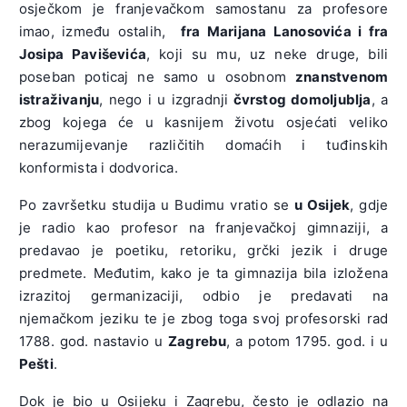
osječkom je franjevačkom samostanu za profesore
imao, između ostalih,
fra Marijana Lanosovića i fra
Josipa Paviševića
, koji su mu, uz neke druge, bili
poseban poticaj ne samo u osobnom
znanstvenom
istraživanju
, nego i u izgradnji
čvrstog domoljublja
, a
zbog kojega će u kasnijem životu osjećati veliko
nerazumijevanje različitih domaćih i tuđinskih
konformista i dodvorica.
Po završetku studija u Budimu vratio se
u Osijek
, gdje
je radio kao profesor na franjevačkoj gimnaziji, a
predavao je poetiku, retoriku, grčki jezik i druge
predmete. Međutim, kako je ta gimnazija bila izložena
izrazitoj germanizaciji, odbio je predavati na
njemačkom jeziku te je zbog toga svoj profesorski rad
1788. god. nastavio u
Zagrebu
, a potom 1795. god. i u
Pešti
.
Dok je bio u Osijeku i Zagrebu, često je odlazio na