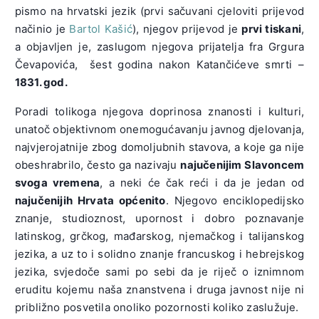
pismo na hrvatski jezik (prvi sačuvani cjeloviti prijevod
načinio je
Bartol Kašić
), njegov prijevod je
prvi tiskani
,
a objavljen je, zaslugom njegova prijatelja fra Grgura
Čevapovića, šest godina nakon Katančićeve smrti –
1831. god.
Poradi tolikoga njegova doprinosa znanosti i kulturi,
unatoč objektivnom onemogućavanju javnog djelovanja,
najvjerojatnije zbog domoljubnih stavova, a koje ga nije
obeshrabrilo, često ga nazivaju
najučenijim Slavoncem
svoga vremena
, a neki će čak reći i da je jedan od
najučenijih Hrvata općenito
. Njegovo enciklopedijsko
znanje, studioznost, upornost i dobro poznavanje
latinskog, grčkog, mađarskog, njemačkog i talijanskog
jezika, a uz to i solidno znanje francuskog i hebrejskog
jezika, svjedoče sami po sebi da je riječ o iznimnom
eruditu kojemu naša znanstvena i druga javnost nije ni
približno posvetila onoliko pozornosti koliko zaslužuje.