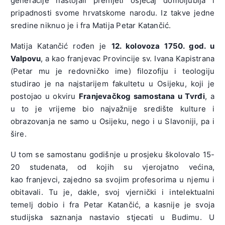
generacije nastojali prenijeti osjećaj domoljublja i
pripadnosti svome hrvatskome narodu. Iz takve jedne
sredine niknuo je i fra Matija Petar Katančić.
Matija Katančić rođen je
12. kolovoza 1750. god. u
Valpovu
, a kao franjevac Provincije sv. Ivana Kapistrana
(Petar mu je redovničko ime) filozofiju i teologiju
studirao je na najstarijem fakultetu u Osijeku, koji je
postojao u okviru
Franjevačkog samostana u Tvrđi
, a
u to je vrijeme bio najvažnije središte kulture i
obrazovanja ne samo u Osijeku, nego i u Slavoniji, pa i
šire.
U tom se samostanu godišnje u prosjeku školovalo 15-
20 studenata, od kojih su vjerojatno većina,
kao franjevci, zajedno sa svojim profesorima u njemu i
obitavali. Tu je, dakle, svoj vjernički i intelektualni
temelj dobio i fra Petar Katančić, a kasnije je svoja
studijska saznanja nastavio stjecati u Budimu. U