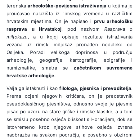
terenska
arheološko-povijesna istraživanja
u kojima je
proučavao nalazišta iz rimskog vremena u različitim
hrvatskim mjestima. On je napisao i
prvu arheološku
rasprava u Hrvatskoj
, pod nazivom
Rasprava o
miljokazu,
a u kojoj opisuje rezultate istraživanja
vezana uz rimski miljokaz pronađen nedaleko od
Osijeka. Poradi velikoga doprinosa u području
arheologije, geografije, kartografije, epigrafije i
numizmatike, smatra se
začetnikom suvremene
hrvatske arheologije.
Valja ga istaknuti i kao
filologa, pjesnika i prevoditelja
.
Prema ocjeni njegovih kritičara, on je predstavnik
pseudoklasičnog pjesništva, odnosno svoje je pjesme
pisao po uzoru na stare grčke i rimske klasike, a u tom
se smislu posebno osjeća bliskost s Horacijem, dok se
istovremeno kroz njegove stihove osjeća izvrsna
naobrazba na svakom području, a posebno s obzirom