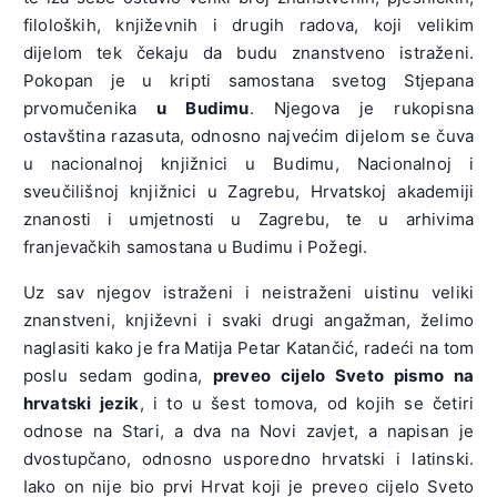
filoloških, književnih i drugih radova, koji velikim
dijelom tek čekaju da budu znanstveno istraženi.
Pokopan je u kripti samostana svetog Stjepana
prvomučenika
u Budimu
. Njegova je rukopisna
ostavština razasuta, odnosno najvećim dijelom se čuva
u nacionalnoj knjižnici u Budimu, Nacionalnoj i
sveučilišnoj knjižnici u Zagrebu, Hrvatskoj akademiji
znanosti i umjetnosti u Zagrebu, te u arhivima
franjevačkih samostana u Budimu i Požegi.
Uz sav njegov istraženi i neistraženi uistinu veliki
znanstveni, književni i svaki drugi angažman, želimo
naglasiti kako je fra Matija Petar Katančić, radeći na tom
poslu sedam godina,
preveo cijelo Sveto pismo na
hrvatski jezik
, i to u šest tomova, od kojih se četiri
odnose na Stari, a dva na Novi zavjet, a napisan je
dvostupčano, odnosno usporedno hrvatski i latinski.
Iako on nije bio prvi Hrvat koji je preveo cijelo Sveto