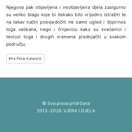
Njegova pak objavljena i neobjavljena djela zasigurno
su veliko blago koje bi itekako bilo vrijedno istražiti te
na takav način posvjedočiti ne samo ugled i doprinos
toga velikana, nego i činjenicu kako su svećenici i
teolozi toga i drugih vremena prednjačili u svakom
području.
Post
#
fra Petar Katančić
Tags:
© Sva prava pridržana
2013.-2026. VJERA I DJELA