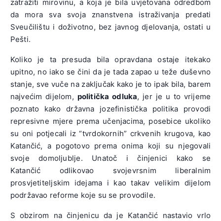
zatražiti mirovinu, a koja je bila uvjetovana odredbom
da mora sva svoja znanstvena istraživanja predati
Sveučilištu i doživotno, bez javnog djelovanja, ostati u
Pešti.
Koliko je ta presuda bila opravdana ostaje itekako
upitno, no iako se čini da je tada zapao u teže duševno
stanje, sve vuče na zaključak kako je to ipak bila, barem
najvećim dijelom,
politička odluka
, jer je u to vrijeme
poznato kako državna jozefinistička politika provodi
represivne mjere prema učenjacima, posebice ukoliko
su oni potjecali iz “tvrdokornih” crkvenih krugova, kao
Katančić, a pogotovo prema onima koji su njegovali
svoje domoljublje. Unatoč i činjenici kako se
Katančić odlikovao svojevrsnim liberalnim
prosvjetiteljskim idejama i kao takav velikim dijelom
podržavao reforme koje su se provodile.
S obzirom na činjenicu da je Katančić nastavio vrlo