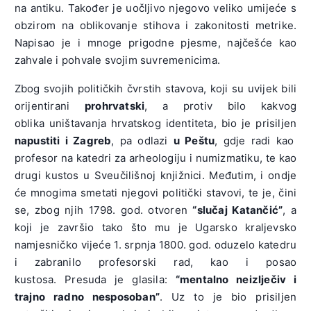
na antiku. Također je uočljivo njegovo veliko umijeće s
obzirom na oblikovanje stihova i zakonitosti metrike.
Napisao je i mnoge prigodne pjesme, najčešće kao
zahvale i pohvale svojim suvremenicima.
Zbog svojih političkih čvrstih stavova, koji su uvijek bili
orijentirani
prohrvatski
, a protiv bilo kakvog
oblika uništavanja hrvatskog identiteta, bio je prisiljen
napustiti i Zagreb
, pa odlazi
u Peštu
, gdje radi kao
profesor na katedri za arheologiju i numizmatiku, te kao
drugi kustos u Sveučilišnoj knjižnici. Međutim, i ondje
će mnogima smetati njegovi politički stavovi, te je, čini
se, zbog njih 1798. god. otvoren
“slučaj Katančić”
, a
koji je završio tako što mu je Ugarsko kraljevsko
namjesničko vijeće 1. srpnja 1800. god. oduzelo katedru
i zabranilo profesorski rad, kao i posao
kustosa. Presuda je glasila:
“mentalno neizlječiv i
trajno radno nesposoban”
. Uz to je bio prisiljen