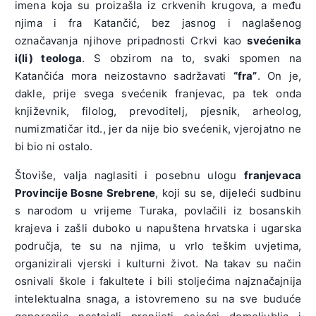
imena koja su proizašla iz crkvenih krugova, a među
njima i fra Katančić, bez jasnog i naglašenog
označavanja njihove pripadnosti Crkvi kao
svećenika
i(li) teologa
. S obzirom na to, svaki spomen na
Katančića mora neizostavno sadržavati
“fra”
. On je,
dakle, prije svega svećenik franjevac, pa tek onda
književnik, filolog, prevoditelj, pjesnik, arheolog,
numizmatičar itd., jer da nije bio svećenik, vjerojatno ne
bi bio ni ostalo.
Štoviše, valja naglasiti i posebnu ulogu
franjevaca
Provincije Bosne Srebrene
, koji su se, dijeleći sudbinu
s narodom u vrijeme Turaka, povlačili iz bosanskih
krajeva i zašli duboko u napuštena hrvatska i ugarska
područja, te su na njima, u vrlo teškim uvjetima,
organizirali vjerski i kulturni život. Na takav su način
osnivali škole i fakultete i bili stoljećima najznačajnija
intelektualna snaga, a istovremeno su na sve buduće