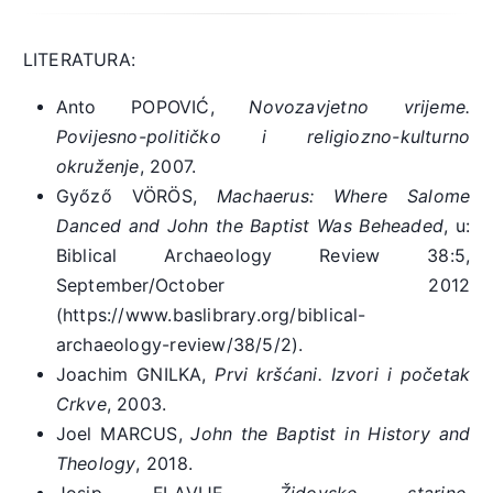
LITERATURA:
Anto POPOVIĆ,
Novozavjetno vrijeme.
Povijesno-političko i religiozno-kulturno
okruženje
, 2007.
Győző VÖRÖS,
Machaerus: Where Salome
Danced and John the Baptist Was Beheaded
, u:
Biblical Archaeology Review 38:5,
September/October 2012
(https://www.baslibrary.org/biblical-
archaeology-review/38/5/2).
Joachim GNILKA,
Prvi kršćani. Izvori i početak
Crkve
, 2003.
Joel MARCUS,
John the Baptist in History and
Theology
, 2018.