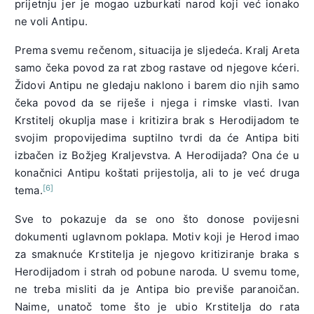
prijetnju jer je mogao uzburkati narod koji već ionako
ne voli Antipu.
Prema svemu rečenom, situacija je sljedeća. Kralj Areta
samo čeka povod za rat zbog rastave od njegove kćeri.
Židovi Antipu ne gledaju naklono i barem dio njih samo
čeka povod da se riješe i njega i rimske vlasti. Ivan
Krstitelj okuplja mase i kritizira brak s Herodijadom te
svojim propovijedima suptilno tvrdi da će Antipa biti
izbačen iz Božjeg Kraljevstva. A Herodijada? Ona će u
konačnici Antipu koštati prijestolja, ali to je već druga
[6]
tema.
Sve to pokazuje da se ono što donose povijesni
dokumenti uglavnom poklapa. Motiv koji je Herod imao
za smaknuće Krstitelja je njegovo kritiziranje braka s
Herodijadom i strah od pobune naroda. U svemu tome,
ne treba misliti da je Antipa bio previše paranoičan.
Naime, unatoč tome što je ubio Krstitelja do rata