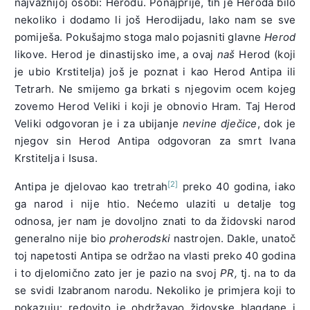
najvažnijoj osobi: Herodu. Ponajprije, tih je Heroda bilo
nekoliko i dodamo li još Herodijadu, lako nam se sve
pomiješa. Pokušajmo stoga malo pojasniti glavne
Herod
likove. Herod je dinastijsko ime, a ovaj
naš
Herod (koji
je ubio Krstitelja) još je poznat i kao Herod Antipa ili
Tetrarh. Ne smijemo ga brkati s njegovim ocem kojeg
zovemo Herod Veliki i koji je obnovio Hram. Taj Herod
Veliki odgovoran je i za ubijanje
nevine dječice
, dok je
njegov sin Herod Antipa odgovoran za smrt Ivana
Krstitelja i Isusa.
[2]
Antipa je djelovao kao tretrah
preko 40 godina, iako
ga narod i nije htio. Nećemo ulaziti u detalje tog
odnosa, jer nam je dovoljno znati to da židovski narod
generalno nije bio
proherodski
nastrojen. Dakle, unatoč
toj napetosti Antipa se održao na vlasti preko 40 godina
i to djelomično zato jer je pazio na svoj
PR,
tj. na to da
se svidi Izabranom narodu. Nekoliko je primjera koji to
pokazuju: redovito je obdržavao židovske blagdane i