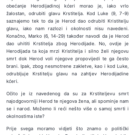
obećanje Herodijadinoj kćeri morao je, iako vrlo
žalostan, odrubiti glavu Krstitelja. Kod Luke (9, 7-9)
saznajemo tek to da je Herod dao odrubiti Kristitelju
glavu, iako nam razlozi i okolnosti nisu navedeni.
Konačno, Marko (6, 14-29) također navodi da je Herod
dao uhititi Krstitelja zbog Herodijade. No, ovdje je
Herodijada ta koja mrzi Kristitelja i silno želi njegovu
smrt dok Herod voli njegove propovijedi te ga često
brani. Ipak, zbog nesmotrene zakletve, kao i kod Luke,
odrubljuje Krstitelju glavu na zahtjev Herodijadine
kćeri.
Očito je iz navedenog da su za Krstiteljevu smrt
najodgovorniji Herod te njegova žena, ali spominje nam
se i narod. Možemo li reći nešto više o samoj smrti i
okolnostima iste?
Prije svega moramo vidjeti što znamo o politički