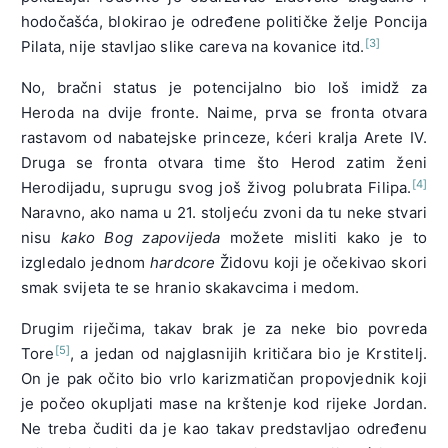
hodočašća, blokirao je određene političke želje Poncija
[3]
Pilata, nije stavljao slike careva na kovanice itd.
No, bračni status je potencijalno bio loš imidž za
Heroda na dvije fronte. Naime, prva se fronta otvara
rastavom od nabatejske princeze, kćeri kralja Arete IV.
Druga se fronta otvara time što Herod zatim ženi
[4]
Herodijadu, suprugu svog još živog polubrata Filipa.
Naravno, ako nama u 21. stoljeću zvoni da tu neke stvari
nisu
kako Bog zapovijeda
možete misliti kako je to
izgledalo jednom
hardcore
Židovu koji je očekivao skori
smak svijeta te se hranio skakavcima i medom.
Drugim riječima, takav brak je za neke bio povreda
[5]
Tore
, a jedan od najglasnijih kritičara bio je Krstitelj.
On je pak očito bio vrlo karizmatičan propovjednik koji
je počeo okupljati mase na krštenje kod rijeke Jordan.
Ne treba čuditi da je kao takav predstavljao određenu