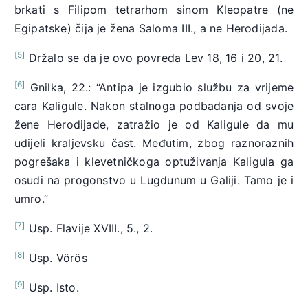
brkati s Filipom tetrarhom sinom Kleopatre (ne
Egipatske) čija je žena Saloma III., a ne Herodijada.
[5]
Držalo se da je ovo povreda Lev 18, 16 i 20, 21.
[6]
Gnilka, 22.: “Antipa je izgubio službu za vrijeme
cara Kaligule. Nakon stalnoga podbadanja od svoje
žene Herodijade, zatražio je od Kaligule da mu
udijeli kraljevsku čast. Međutim, zbog raznoraznih
pogrešaka i klevetničkoga optuživanja Kaligula ga
osudi na progonstvo u Lugdunum u Galiji. Tamo je i
umro.”
[7]
Usp. Flavije XVIII., 5., 2.
[8]
Usp. Vörös
[9]
Usp. Isto.