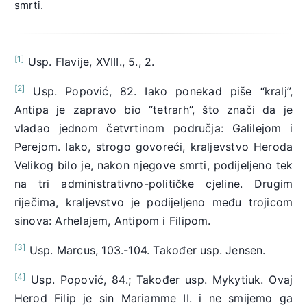
smrti.
[1]
Usp. Flavije, XVIII., 5., 2.
[2]
Usp. Popović, 82. Iako ponekad piše “kralj”,
Antipa je zapravo bio “tetrarh”, što znači da je
vladao jednom četvrtinom područja: Galilejom i
Perejom. Iako, strogo govoreći, kraljevstvo Heroda
Velikog bilo je, nakon njegove smrti, podijeljeno tek
na tri administrativno-političke cjeline. Drugim
riječima, kraljevstvo je podijeljeno među trojicom
sinova: Arhelajem, Antipom i Filipom.
[3]
Usp. Marcus, 103.-104. Također usp. Jensen.
[4]
Usp. Popović, 84.; Također usp. Mykytiuk. Ovaj
Herod Filip je sin Mariamme II. i ne smijemo ga