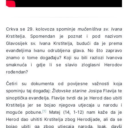
Crkva se 29. kolovoza spominje
mučeništva sv. Ivana
Krstitelja
. Spomendan je poznat i pod nazivom
Glavosijek sv. Ivana Krstitelja, budući da je prema
evanđeljima Ivanu odrubljena glava. No što zapravo
znamo o tome događaju? Koji su bili razlozi Ivanova
smaknuća i gdje li se slavio zloglasni Herodov
rođendan?
Četiri su dokumenta od povijesne važnosti koja
spominju taj događaj:
Židovske starine
Josipa Flavija te
sinoptička evanđelja. Flavije tvrdi da je Herod dao ubiti
Krstitelja jer se bojao njegova utjecaja u narodu i
[1]
moguće pobune.
Matej (14, 1-12) nam kaže da je
Herod dao uhititi Krstitelja zbog Herodijade, ali da se
bojao ubiti ga zbog utjecaja naroda. Ipak, davši