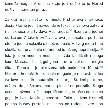
između njega i Arete na kraju je i došlo te je Herod
doživio sramotan poraz.
Za kraj recimo nešto i o mjestu Krstiteljeva smaknuća.
Josip Flavije jedini navodi da je lokacija Ivanova zatvora
[7]
i smaknuća bila tvrđava Machareus.
Radi se o jednoj
od barem 7 takvih tvrđava, a ova je posebna po tome
što se jedina nalazila s istočne obale Mrtvog mora te je
[8]
služila kao prva linija obrane od istočnog neprijatelja.
Ista je s vremenom nestala, možda iz sličnih razloga
kao i Masada i bila izgubljena te se o njoj samo moglo
[9]
čitati. Ponovno je otkrivena tek početkom 19. st.
Nakon arheoloških iskapanja moguće je napraviti skicu
tvrđave te nekih unutarnjih prostorija. Sudeći po tome,
drži se da je Saloma morala plesati na peristilu. Stoga
danas možemo reći s popriličnom sigurnošću da znamo
gdje je Ivan Krstitelj smaknut. Tako je Ivan Krstitelj
postao Isusov preteča ne samo po rođenju, već i po