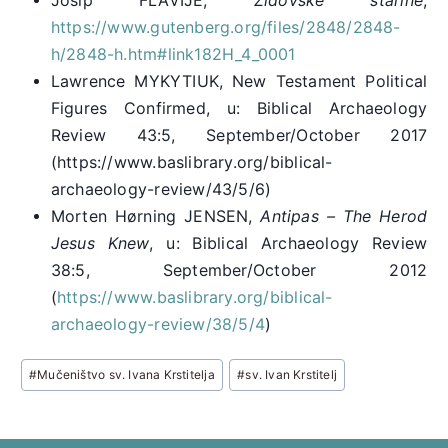
Josip FLAVIJE,
Židovske starine
,
https://www.gutenberg.org/files/2848/2848-
h/2848-h.htm#link182H_4_0001
Lawrence MYKYTIUK, New Testament Political
Figures Confirmed, u: Biblical Archaeology
Review 43:5, September/October 2017
(https://www.baslibrary.org/biblical-
archaeology-review/43/5/6)
Morten Hørning JENSEN,
Antipas – The Herod
Jesus Knew
, u: Biblical Archaeology Review
38:5, September/October 2012
(
https://www.baslibrary.org/biblical-
archaeology-review/38/5/4
)
Post
#
Mučeništvo sv. Ivana Krstitelja
#
sv. Ivan Krstitelj
Tags: