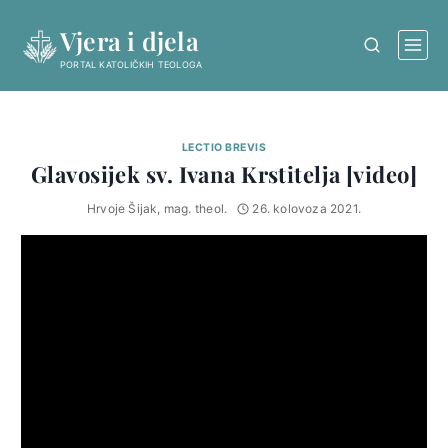
Skip
Vjera i djela
to
content
PORTAL KATOLIČKIH TEOLOGA
LECTIO BREVIS
Glavosijek sv. Ivana Krstitelja [video]
Hrvoje Šijak, mag. theol.
26. kolovoza 2021.