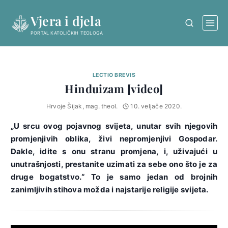
Skip
Vjera i djela
to
content
PORTAL KATOLIČKIH TEOLOGA
LECTIO BREVIS
Hinduizam [video]
Hrvoje Šijak, mag. theol.
10. veljače 2020.
„U srcu ovog pojavnog svijeta, unutar svih njegovih
promjenjivih oblika, živi nepromjenjivi Gospodar.
Dakle, idite s onu stranu promjena, i, uživajući u
unutrašnjosti, prestanite uzimati za sebe ono što je za
druge bogatstvo.“ To je samo jedan od brojnih
zanimljivih stihova možda i najstarije religije svijeta.