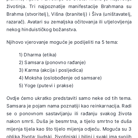
životinja. Tri najpoznatije manifestacije Brahmana su
Brahma (stvoritelj), Višna (branitelj) i Šiva (uništavatelj,
razarač). Avatari su zemaljska očitovanja ili utjelovljenja
nekog hinduističkog božanstva.
Njihovo vjerovanje moguće je podijeliti na 5 tema:
1) Dharma (etika)
2) Samsara (ponovno rađanje)
3) Karma (akcija i posljedica)
4) Moksha (oslobođenje od samsare)
5) Yoge (putevi i prakse)
Ovdje ćemo ukratko predstaviti samo neke od tih tema.
Samsara je pojam nama poznatiji kao reinkarnacija. Radi
se o ponovnom sastavljanju ili rađanju svakog života
nakon smrti. Duša je besmrtna, a tijelo smrtno te duša
mijenja tijela kao što tijelo mijenja odjeću. Moguća su 3
oblika života: ljudski, životinjski i biljni i svaki ima svojih