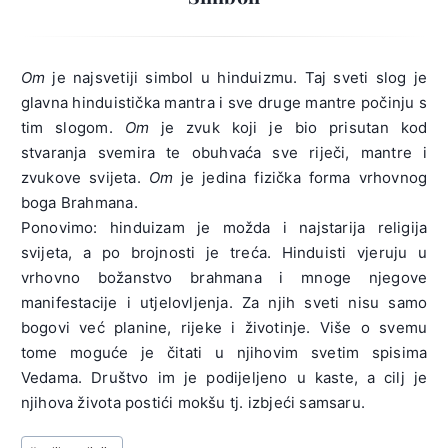
Om
je najsvetiji simbol u hinduizmu. Taj sveti slog je
glavna hinduistička mantra i sve druge mantre počinju s
tim slogom.
Om
je zvuk koji je bio prisutan kod
stvaranja svemira te obuhvaća sve riječi, mantre i
zvukove svijeta.
Om
je jedina fizička forma vrhovnog
boga Brahmana.
Ponovimo: hinduizam je možda i najstarija religija
svijeta, a po brojnosti je treća. Hinduisti vjeruju u
vrhovno božanstvo brahmana i mnoge njegove
manifestacije i utjelovljenja. Za njih sveti nisu samo
bogovi već planine, rijeke i životinje. Više o svemu
tome moguće je čitati u njihovim svetim spisima
Vedama. Društvo im je podijeljeno u kaste, a cilj je
njihova života postići mokšu tj. izbjeći samsaru.
Post