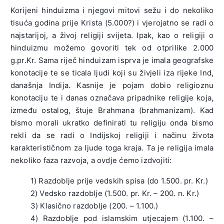
Korijeni hinduizma i njegovi mitovi sežu i do nekoliko
tisuća godina prije Krista (5.000?) i vjerojatno se radi o
najstarijoj, a živoj religiji svijeta. Ipak, kao o religiji o
hinduizmu možemo govoriti tek od otprilike 2.000
g.pr.Kr. Sama riječ hinduizam isprva je imala geografske
konotacije te se ticala ljudi koji su živjeli iza rijeke Ind,
današnja Indija. Kasnije je pojam dobio religioznu
konotaciju te i danas označava pripadnike religije koja,
između ostalog, štuje Brahmana (brahmanizam). Kad
bismo morali ukratko definirati tu religiju onda bismo
rekli da se radi o Indijskoj religiji i načinu života
karakterističnom za ljude toga kraja. Ta je religija imala
nekoliko faza razvoja, a ovdje ćemo izdvojiti:
1) Razdoblje prije vedskih spisa (do 1.500. pr. Kr.)
2) Vedsko razdoblje (1.500. pr. Kr. – 200. n. Kr.)
3) Klasično razdoblje (200. – 1.100.)
4) Razdoblje pod islamskim utjecajem (1.100. –