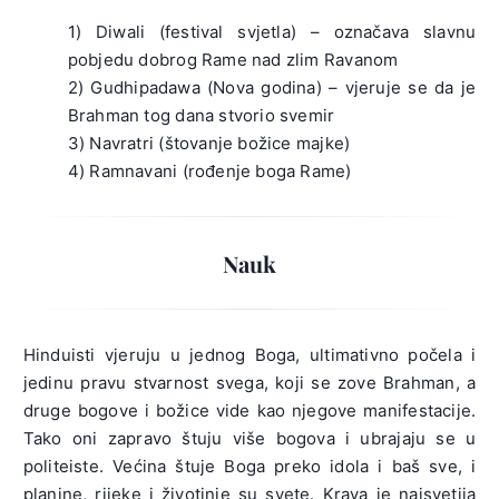
1) Diwali (festival svjetla) – označava slavnu
pobjedu dobrog Rame nad zlim Ravanom
2) Gudhipadawa (Nova godina) – vjeruje se da je
Brahman tog dana stvorio svemir
3) Navratri (štovanje božice majke)
4) Ramnavani (rođenje boga Rame)
Nauk
Hinduisti vjeruju u jednog Boga, ultimativno počela i
jedinu pravu stvarnost svega, koji se zove Brahman, a
druge bogove i božice vide kao njegove manifestacije.
Tako oni zapravo štuju više bogova i ubrajaju se u
politeiste. Većina štuje Boga preko idola i baš sve, i
planine, rijeke i životinje su svete. Krava je najsvetija