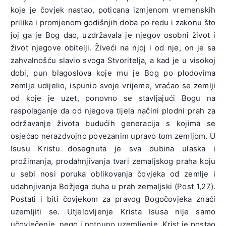
koje je čovjek nastao, poticana izmjenom vremenskih
prilika i promjenom godišnjih doba po redu i zakonu što
joj ga je Bog dao, uzdržavala je njegov osobni život i
život njegove obitelji. Živeći na njoj i od nje, on je sa
zahvalnošću slavio svoga Stvoritelja, a kad je u visokoj
dobi, pun blagoslova koje mu je Bog po plodovima
zemlje udijelio, ispunio svoje vrijeme, vraćao se zemlji
od koje je uzet, ponovno se stavljajući Bogu na
raspolaganje da od njegova tijela načini plodni prah za
održavanje života budućih generacija s kojima se
osjećao nerazdvojno povezanim upravo tom zemljom. U
Isusu Kristu dosegnuta je sva dubina ulaska i
prožimanja, prodahnjivanja tvari zemaljskog praha koju
u sebi nosi poruka oblikovanja čovjeka od zemlje i
udahnjivanja Božjega duha u prah zemaljski (Post 1,27).
Postati i biti čovjekom za pravog Bogočovjeka znači
uzemljiti se. Utjelovljenje Krista Isusa nije samo
učovječenje, nego i potpuno uzemljenje. Krist je postao