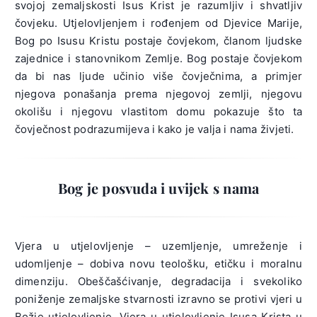
svojoj zemaljskosti Isus Krist je razumljiv i shvatljiv
čovjeku. Utjelovljenjem i rođenjem od Djevice Marije,
Bog po Isusu Kristu postaje čovjekom, članom ljudske
zajednice i stanovnikom Zemlje. Bog postaje čovjekom
da bi nas ljude učinio više čovječnima, a primjer
njegova ponašanja prema njegovoj zemlji, njegovu
okolišu i njegovu vlastitom domu pokazuje što ta
čovječnost podrazumijeva i kako je valja i nama živjeti.
Bog je posvuda i uvijek s nama
Vjera u utjelovljenje – uzemljenje, umreženje i
udomljenje – dobiva novu teološku, etičku i moralnu
dimenziju. Obeščašćivanje, degradacija i svekoliko
poniženje zemaljske stvarnosti izravno se protivi vjeri u
Božje utjelovljenje. Vjera u utjelovljenje Isusa Krista u