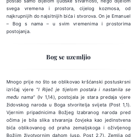
postao samo dijelom ljudske stvarnosti, nego dijelom
svega vremena i prostora, cijelog kozmosa, od
najkrupnijih do najsitnijih bića i stvorova. On je Emanuel
– Bog s nama – u svim vremenima i prostorima
postojanja.
Bog se uzemljio
Mnogo prije no što se oblikovao kršćanski postuskrsni
izričaj vjere “
I Riječ je tijelom postala i nastanila se
među nama”
(Iv 1,14), postojala je stara predaja vjere
židovskog naroda u Boga stvoritelja svijeta (Post 1,1).
Vjernim pripadnicima Božjeg Izabranog naroda pred
očima je bila slika stvaranja čovjeka kao jedinstvena
bića oblikovanog od praha zemaljskoga i oživljenog
Božjim životvornim dahom (usp. Post 2,7). Zemlja od