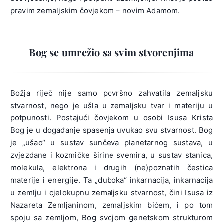
pravim zemaljskim čovjekom – novim Adamom.
Bog se umrežio sa svim stvorenjima
Božja riječ nije samo površno zahvatila zemaljsku
stvarnost, nego je ušla u zemaljsku tvar i materiju u
potpunosti. Postajući čovjekom u osobi Isusa Krista
Bog je u događanje spasenja uvukao svu stvarnost. Bog
je „ušao“ u sustav sunčeva planetarnog sustava, u
zvjezdane i kozmičke širine svemira, u sustav stanica,
molekula, elektrona i drugih (ne)poznatih čestica
materije i energije. Ta „duboka“ inkarnacija, inkarnacija
u zemlju i cjelokupnu zemaljsku stvarnost, čini Isusa iz
Nazareta Zemljaninom, zemaljskim bićem, i po tom
spoju sa zemljom, Bog svojom genetskom strukturom