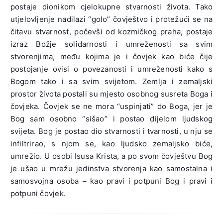
postaje dionikom cjelokupne stvarnosti života. Tako
utjelovljenje nadilazi “golo” čovještvo i protežući se na
čitavu stvarnost, počevši od kozmičkog praha, postaje
izraz Božje solidarnosti i umreženosti sa svim
stvorenjima, među kojima je i čovjek kao biće čije
postojanje ovisi o povezanosti i umreženosti kako s
Bogom tako i sa svim svijetom. Zemlja i zemaljski
prostor života postali su mjesto osobnog susreta Boga i
čovjeka. Čovjek se ne mora “uspinjati” do Boga, jer je
Bog sam osobno “sišao” i postao dijelom ljudskog
svijeta. Bog je postao dio stvarnosti i tvarnosti, u nju se
infiltrirao, s njom se, kao ljudsko zemaljsko biće,
umrežio. U osobi Isusa Krista, a po svom čovještvu Bog
je ušao u mrežu jedinstva stvorenja kao samostalna i
samosvojna osoba – kao pravi i potpuni Bog i pravi i
potpuni čovjek.