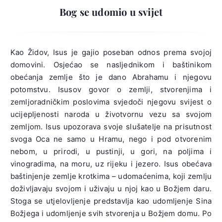
Bog se udomio u svijet
Kao Židov, Isus je gajio poseban odnos prema svojoj
domovini. Osjećao se nasljednikom i baštinikom
obećanja zemlje što je dano Abrahamu i njegovu
potomstvu. Isusov govor o zemlji, stvorenjima i
zemljoradničkim poslovima svjedoči njegovu svijest o
ucijepljenosti naroda u životvornu vezu sa svojom
zemljom. Isus upozorava svoje slušatelje na prisutnost
svoga Oca ne samo u Hramu, nego i pod otvorenim
nebom, u prirodi, u pustinji, u gori, na poljima i
vinogradima, na moru, uz rijeku i jezero. Isus obećava
baštinjenje zemlje krotkima – udomaćenima, koji zemlju
doživljavaju svojom i uživaju u njoj kao u Božjem daru.
Stoga se utjelovljenje predstavlja kao udomljenje Sina
Božjega i udomljenje svih stvorenja u Božjem domu. Po