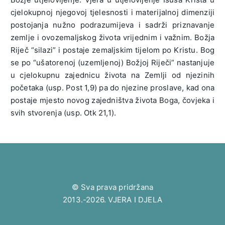
cjelokupnoj njegovoj tjelesnosti i materijalnoj dimenziji
postojanja nužno podrazumijeva i sadrži priznavanje
zemlje i ovozemaljskog života vrijednim i važnim. Božja
Riječ “silazi” i postaje zemaljskim tijelom po Kristu. Bog
se po “ušatorenoj (uzemljenoj) Božjoj Riječi” nastanjuje
u cjelokupnu zajednicu života na Zemlji od njezinih
početaka (usp. Post 1,9) pa do njezine proslave, kad ona
postaje mjesto novog zajedništva života Boga, čovjeka i
svih stvorenja (usp. Otk 21,1).
© Sva prava pridržana
2013.-2026. VJERA I DJELA