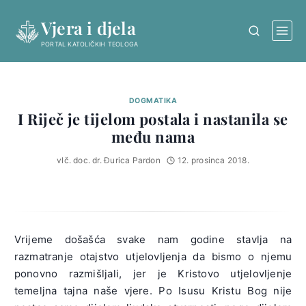
Skip
Vjera i djela
to
content
PORTAL KATOLIČKIH TEOLOGA
DOGMATIKA
I Riječ je tijelom postala i nastanila se
među nama
vlč. doc. dr. Đurica Pardon
12. prosinca 2018.
Vrijeme došašća svake nam godine stavlja na
razmatranje otajstvo utjelovljenja da bismo o njemu
ponovno razmišljali, jer je Kristovo utjelovljenje
temeljna tajna naše vjere. Po Isusu Kristu Bog nije