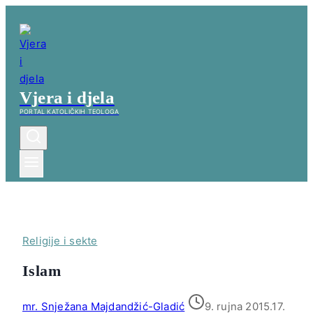
Skip
to
content
Vjera i djela
PORTAL KATOLIČKIH TEOLOGA
Religije i sekte
Islam
mr. Snježana Majdandžić-Gladić
9. rujna 2015.
17.