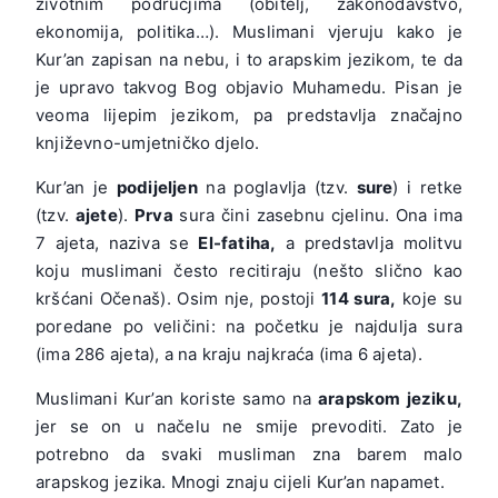
životnim područjima (obitelj, zakonodavstvo,
ekonomija, politika…). Muslimani vjeruju kako je
Kur’an zapisan na nebu, i to arapskim jezikom, te da
je upravo takvog Bog objavio Muhamedu. Pisan je
veoma lijepim jezikom, pa predstavlja značajno
književno-umjetničko djelo.
Kur’an je
podijeljen
na poglavlja (tzv.
sure
) i retke
(tzv.
ajete
).
Prva
sura čini zasebnu cjelinu. Ona ima
7 ajeta, naziva se
El-fatiha,
a predstavlja molitvu
koju muslimani često recitiraju (nešto slično kao
kršćani Očenaš). Osim nje, postoji
114 sura,
koje su
poredane po veličini: na početku je najdulja sura
(ima 286 ajeta), a na kraju najkraća (ima 6 ajeta).
Muslimani Kur’an koriste samo na
arapskom jeziku,
jer se on u načelu ne smije prevoditi. Zato je
potrebno da svaki musliman zna barem malo
arapskog jezika. Mnogi znaju cijeli Kur’an napamet.