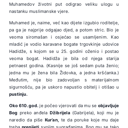
Muhamedov životni put odigrao veliku ulogu u
nastanku muslimanske vjere.
Muhamed je, naime, već kao dijete izgubio roditelje,
pa ga je najprije odgajao djed, a potom stric. Bio je
veoma siromašan i osjećao se usamljenim. Kao
mladić je vodio karavane bogate trgovkinje udovice
Hadidže, s kojom se u 25. godini oženio i postao
veoma bogat. Hadidža je bila od njega starija
petnaest godina. (Kasnije se još sedam puta ženio;
jedna mu je žena bila Židovka, a jedna kršćanka.)
Međutim, nije bio zadovoljan s materijalnom
sigurnošću, pa je uskoro napustio obitelj i otišao u
pustinju.
Oko 610. god.
je počeo vjerovati da mu se
objavljuje
Bog
preko anđela
Džibrijela
(Gabrijela), koji mu je
naredio da piše
Kur’an,
te da poruke koje mu daje
treba
prenijeti
svojim sugrađanima. Bog mu se tako