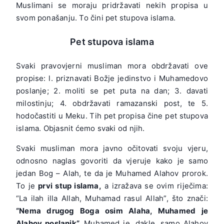
Muslimani se moraju pridržavati nekih propisa u
svom ponašanju. To čini pet stupova islama.
Pet stupova islama
Svaki pravovjerni musliman mora obdržavati ove
propise: l. priznavati Božje jedinstvo i Muhamedovo
poslanje; 2. moliti se pet puta na dan; 3. davati
milostinju; 4. obdržavati ramazanski post, te 5.
hodočastiti u Meku. Tih pet propisa čine pet stupova
islama. Objasnit ćemo svaki od njih.
Svaki musliman mora javno očitovati svoju vjeru,
odnosno naglas govoriti da vjeruje kako je samo
jedan Bog – Alah, te da je Muhamed Alahov prorok.
To je
prvi stup islama,
a izražava se ovim riječima:
“La ilah illa Allah, Muhamad rasul Allah”, što znači:
“Nema drugog Boga osim Alaha, Muhamed je
Alahov poslanik”.
Muhamed je, dakle, samo Alahov