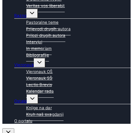
Veritas vos liberabit
Toggle
Razno
child
menu
Pastoralne teme
Prijevodi drugih autora
Prilozi drugih autora
Intervjui
In memoriam
Bibliografije
Toggle
Vjeronauk
child
menu
Vjeronauk OŠ
Vjeronauk SŠ
Lectio Brevis
Kalendar rada
Toggle
Ostalo
child
menu
Knjige na dar
Kruh naš svagdanji
O portalu