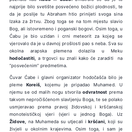
najprije bilo svetište posvećeno božici plodnosti, te
da je poslije tu Abraham htio prinijeti svoga sina
Izaka za žrtvu. Zbog toga se na tom mjestu slavio
Bog, ali istovremeno i poganski bogovi. Osim toga, u
Ćabu je bio uzidan i crni meteorit za kojeg se
vjerovalo da je u davnoj prošlosti pao s neba. Sva su
okolna arapska plemena dolazila u Meku
hodočastiti,
a trgovci su znali kako će zaraditi na
“posvećenim” predmetima.
Čuvar Ćabe i glavni organizator hodočašća bilo je
pleme
Koreiš,
kojemu je pripadao Muhamed. U
njemu se od malih nogu stvorila
odvratnost
prema
takvom nepročišćenom slavljenju Boga, te se polako
usmjeravao prema pravoj židovskoj i kršćanskoj
monoteističkoj vjeri (vjeri u jednog Boga). Uz
Židove,
na Muhameda su utjecali i
kršćani,
koji su
živjeli u okolnim krajevima. Osim toga, i sam je