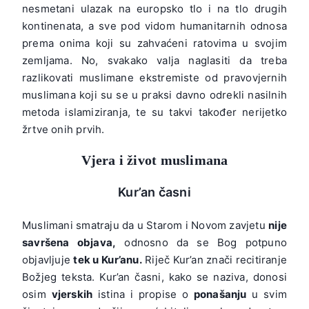
nesmetani ulazak na europsko tlo i na tlo drugih
kontinenata, a sve pod vidom humanitarnih odnosa
prema onima koji su zahvaćeni ratovima u svojim
zemljama. No, svakako valja naglasiti da treba
razlikovati muslimane ekstremiste od pravovjernih
muslimana koji su se u praksi davno odrekli nasilnih
metoda islamiziranja, te su takvi također nerijetko
žrtve onih prvih.
Vjera i život muslimana
Kur’an časni
Muslimani smatraju da u Starom i Novom zavjetu
nije
savršena objava,
odnosno da se Bog potpuno
objavljuje
tek u Kur’anu.
Riječ Kur’an znači recitiranje
Božjeg teksta. Kur’an časni, kako se naziva, donosi
osim
vjerskih
istina i propise o
ponašanju
u svim