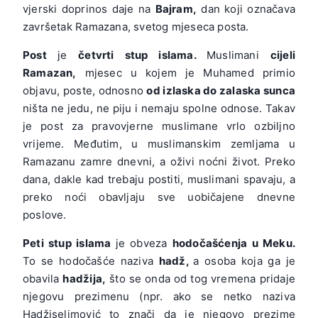
vjerski doprinos daje na
Bajram,
dan koji označava
završetak Ramazana, svetog mjeseca posta.
Post
je
četvrti stup islama.
Muslimani
cijeli
Ramazan,
mjesec u kojem je Muhamed primio
objavu, poste, odnosno
od izlaska do zalaska sunca
ništa ne jedu, ne piju i nemaju spolne odnose. Takav
je post za pravovjerne muslimane vrlo ozbiljno
vrijeme. Međutim, u muslimanskim zemljama u
Ramazanu zamre dnevni, a oživi noćni život. Preko
dana, dakle kad trebaju postiti, muslimani spavaju, a
preko noći obavljaju sve uobičajene dnevne
poslove.
Peti stup islama
je obveza
hodočašćenja u Meku.
To se hodočašće naziva
hadž,
a osoba koja ga je
obavila
hadžija,
što se onda od tog vremena pridaje
njegovu prezimenu (npr. ako se netko naziva
Hadžiselimović to znači da je njegovo prezime