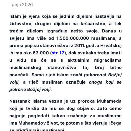
lipnja 2026.
Islam je vjera koja se jednim dijelom nastavlja na
židovstvo, drugim dijelom na kršćanstvo, a tek
trećim dijelom izgrađuje nešto svoje. Danas u
svijetu ima više od 1.500.000.000 muslimana, a
prema popisu stanovništva iz 2011. god. u Hrvatskoj
ih ima oko 63.000 (
str. 12
), dok svakako treba imati
u vidu da će se s aktualnim migracijama
muslimanskog stanovništva taj broj bitno
povećati. Sama riječ islam znači
pokornost Božjoj
volji,
a riječ musliman označuje
onoga koji se
pokorio Božjoj volji.
Nastanak islama vezan je uz proroka Muhameda
koji je tvrdio da mu se Bog objavio. Zato ćemo
najprije pogledati kakvo značenje za muslimane
ima Muhamedov život, te potom u što vjeruju i čega
se pridržavaju muslimani.