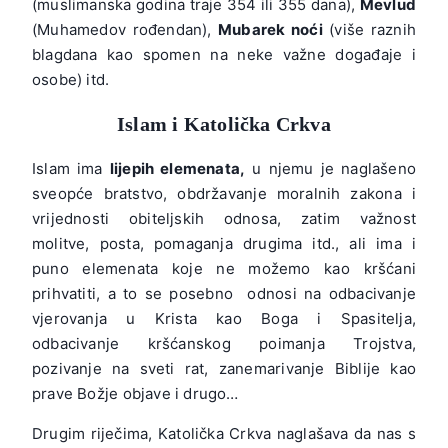
(muslimanska godina traje 354 ili 355 dana),
Mevlud
(Muhamedov rođendan),
Mubarek noći
(više raznih
blagdana kao spomen na neke važne događaje i
osobe) itd.
Islam i Katolička Crkva
Islam ima
lijepih elemenata,
u njemu je naglašeno
sveopće bratstvo, obdržavanje moralnih zakona i
vrijednosti obiteljskih odnosa, zatim važnost
molitve, posta, pomaganja drugima itd., ali ima i
puno elemenata koje ne možemo kao kršćani
prihvatiti, a to se posebno odnosi na odbacivanje
vjerovanja u Krista kao Boga i Spasitelja,
odbacivanje kršćanskog poimanja Trojstva,
pozivanje na sveti rat, zanemarivanje Biblije kao
prave Božje objave i drugo…
Drugim riječima, Katolička Crkva naglašava da nas s