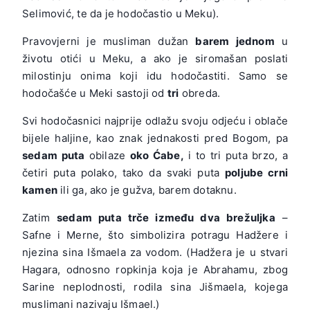
Selimović, te da je hodočastio u Meku).
Pravovjerni je musliman dužan
barem jednom
u
životu otići u Meku, a ako je siromašan poslati
milostinju onima koji idu hodočastiti. Samo se
hodočašće u Meki sastoji od
tri
obreda.
Svi hodočasnici najprije odlažu svoju odjeću i oblače
bijele haljine, kao znak jednakosti pred Bogom, pa
sedam puta
obilaze
oko Ćabe,
i to tri puta brzo, a
četiri puta polako, tako da svaki puta
poljube crni
kamen
ili ga, ako je gužva, barem dotaknu.
Zatim
sedam puta trče između dva brežuljka
–
Safne i Merne, što simbolizira potragu Hadžere i
njezina sina Išmaela za vodom. (Hadžera je u stvari
Hagara, odnosno ropkinja koja je Abrahamu, zbog
Sarine neplodnosti, rodila sina Jišmaela, kojega
muslimani nazivaju Išmael.)