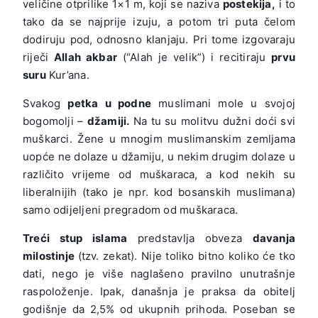
veličine otprilike 1×1 m, koji se naziva
postekija,
i to
tako da se najprije izuju, a potom tri puta čelom
dodiruju pod, odnosno klanjaju. Pri tome izgovaraju
riječi
Allah akbar
(“Alah je velik”) i recitiraju
prvu
suru
Kur’ana.
Svakog
petka u podne
muslimani mole u svojoj
bogomolji –
džamiji.
Na tu su molitvu dužni doći svi
muškarci. Žene u mnogim muslimanskim zemljama
uopće ne dolaze u džamiju, u nekim drugim dolaze u
različito vrijeme od muškaraca, a kod nekih su
liberalnijih (tako je npr. kod bosanskih muslimana)
samo odijeljeni pregradom od muškaraca.
Treći stup islama
predstavlja obveza
davanja
milostinje
(tzv. zekat). Nije toliko bitno koliko će tko
dati, nego je više naglašeno pravilno unutrašnje
raspoloženje. Ipak, današnja je praksa da obitelj
godišnje da 2,5% od ukupnih prihoda. Poseban se