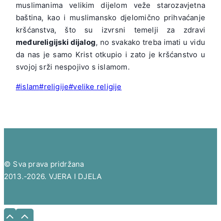
muslimanima velikim dijelom veže starozavjetna
baština, kao i muslimansko djelomično prihvaćanje
kršćanstva, što su izvrsni temelji za zdravi
međureligijski dijalog
, no svakako treba imati u vidu
da nas je samo Krist otkupio i zato je kršćanstvo u
svojoj srži nespojivo s islamom.
Post
#
islam
#
religije
#
velike religije
Tags:
© Sva prava pridržana
2013.-2026. VJERA I DJELA