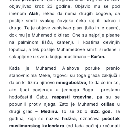
objavljivao kroz 23 godine. Objavio mu se pod
imenom
Alah,
rekao da nema drugih bogova, da
poslije smrti svakog čovjeka čeka raj ili pakao i
drugo. Te je objave zapisivao pisar (bilo ih je osam),
dok mu je Muhamed diktirao. One su najprije pisane
na palminom lišću, kamenju i kostima devinjih
lopatica, a tek poslije Muhamedove smrti sređene i
sakupljene u svetu knjigu muslimana –
Kur’an.
Kada je Muhamed Alahove poruke prenio
stanovnicima Meke, trgovci su toga grada zaključili
da on kritizira njihovo
mnogoboštvo,
te da će im se,
ako ljudi povjeruju u jednoga Boga i prestanu
hodočastiti Ćabu,
raspasti trgovina,
pa su se
pobunili protiv njega. Zato je Muhamed
otišao
u
drugi grad –
Medinu.
To se zbilo
622. god.
Ta
godina, koja se naziva
hidžra,
označava
početak
muslimanskog kalendara
(od tada počinju računati