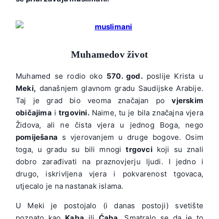
Muhamedov život
Muhamed se rodio oko
570. god.
poslije Krista u
Meki,
današnjem glavnom gradu Saudijske Arabije.
Taj je grad bio veoma značajan po
vjerskim
običajima
i
trgovini.
Naime, tu je bila značajna vjera
Židova, ali ne čista vjera u jednog Boga, nego
pomiješana
s vjerovanjem u druge bogove. Osim
toga, u gradu su bili mnogi
trgovci
koji su znali
dobro zarađivati na praznovjerju ljudi. I jedno i
drugo, iskrivljena vjera i pokvarenost tgovaca,
utjecalo je na nastanak islama.
U Meki je postojalo (i danas postoji) svetište
poznato kao
Kaba
ili
Ćaba.
Smatralo se da je to