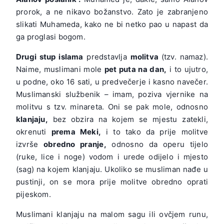
prorok, a ne nikavo božanstvo. Zato je zabranjeno
slikati Muhameda, kako ne bi netko pao u napast da
ga proglasi bogom.
Drugi stup islama
predstavlja
molitva
(tzv. namaz).
Naime, muslimani mole
pet puta na dan,
i to ujutro,
u podne, oko 16 sati, u predvečerje i kasno navečer.
Muslimanski službenik – imam, poziva vjernike na
molitvu s tzv. minareta. Oni se pak mole, odnosno
klanjaju,
bez obzira na kojem se mjestu zatekli,
okrenuti
prema Meki,
i to tako da prije molitve
izvrše
obredno pranje,
odnosno da operu tijelo
(ruke, lice i noge) vodom i urede odijelo i mjesto
(sag) na kojem klanjaju. Ukoliko se musliman nađe u
pustinji, on se mora prije molitve obredno oprati
pijeskom.
Muslimani klanjaju na malom sagu ili ovčjem runu,