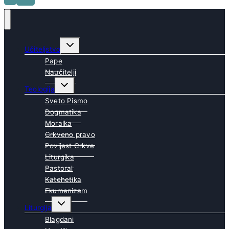
Toggle
Učiteljstvo
child
menu
Pape
Naučitelji
Toggle
Teologija
child
menu
Sveto Pismo
Dogmatika
Moralka
Crkveno pravo
Povijest Crkve
Liturgika
Pastoral
Katehetika
Ekumenizam
Toggle
Liturgija
child
menu
Blagdani