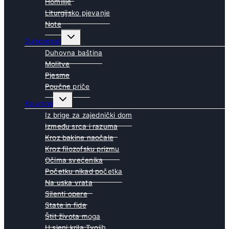
Homilije
Liturgijsko pjevanje
Note
Toggle
Duhovnost
child
menu
Duhovna baština
Molitve
Pjesme
Poučne priče
Toggle
Kolumne
child
menu
Iz brige za zajednički dom
Između srca i razuma
Kroz bakine naočale
Kroz filozofsku prizmu
Očima svećenika
Početku nikad početka
Na uska vrata
Silenti opere
State in fide
Štit života moga
U sjeni krila Tvojih