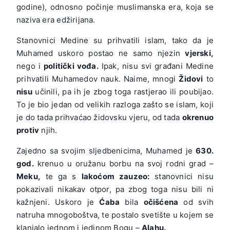
godine), odnosno počinje muslimanska era, koja se
naziva era edžirijana.
Stanovnici Medine su prihvatili islam, tako da je
Muhamed uskoro postao ne samo njezin
vjerski,
nego i
politički vođa.
Ipak, nisu svi građani Medine
prihvatili Muhamedov nauk. Naime, mnogi
Židovi
to
nisu
učinili, pa ih je zbog toga rastjerao ili poubijao.
To je bio jedan od velikih razloga zašto se islam, koji
je do tada prihvaćao židovsku vjeru, od tada
okrenuo
protiv
njih.
Zajedno sa svojim sljedbenicima, Muhamed je
630.
god.
krenuo u oružanu borbu na svoj rodni grad –
Meku,
te ga s
lakoćom zauzeo:
stanovnici nisu
pokazivali nikakav otpor, pa zbog toga nisu bili ni
kažnjeni. Uskoro je
Ćaba
bila
očišćena
od svih
natruha mnogoboštva, te postalo svetište u kojem se
klanjalo jednom i jedinom Bogu –
Alahu.