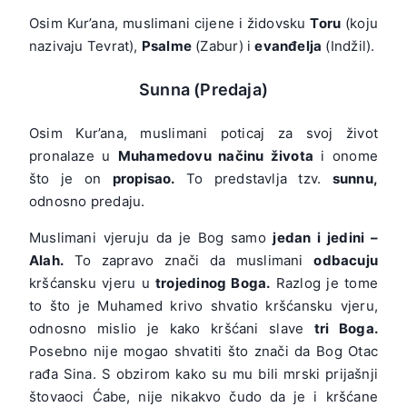
Osim Kur’ana, muslimani cijene i židovsku
Toru
(koju
nazivaju Tevrat),
Psalme
(Zabur) i
evanđelja
(Indžil).
Sunna (Predaja)
Osim Kur’ana, muslimani poticaj za svoj život
pronalaze u
Muhamedovu načinu života
i onome
što je on
propisao.
To predstavlja tzv.
sunnu,
odnosno predaju.
Muslimani vjeruju da je Bog samo
jedan i jedini –
Alah.
To zapravo znači da muslimani
odbacuju
kršćansku vjeru u
trojedinog Boga.
Razlog je tome
to što je Muhamed krivo shvatio kršćansku vjeru,
odnosno mislio je kako kršćani slave
tri Boga.
Posebno nije mogao shvatiti što znači da Bog Otac
rađa Sina. S obzirom kako su mu bili mrski prijašnji
štovaoci Ćabe, nije nikakvo čudo da je i kršćane