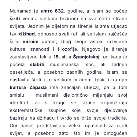
Muhamed je
umro 632.
godine, a islam se počeo
širiti
veoma velikom brzinom na sve četiri strane
svijeta. Jednim je dijelom na širenje islama utjecao
tzv.
džihad,
odnosno sveti rat, ali se islam najčešće
širio
mirnim
putem, zbog svoje visoko razvijene
kulture, znanosti i filozofije. Njegovo je širenje
zaustavljeno tek u
15. st. u Španjolskoj,
od kada je
počela
slabiti
muslimanska moć, ali zadnjih
desetljeća, a posebno zadnjih godina, islam se
nastavlja širiti i to velikom brzinom. Ipak, i na njih
kultura Zapada
ima značajan utjecaj, pa u tom
smislu i muslimani djelomično mijenjaju svoj
identitet, ali s druge se strane organiziraju
ekstremističke skupine koje svoje djelovanje
baziraju na džihadu i tvrdo se drže svoje tradicije.
Oni danas predstavljaju veliku opasnost za cijeli
svijet, a posebno zato što im je omogućen