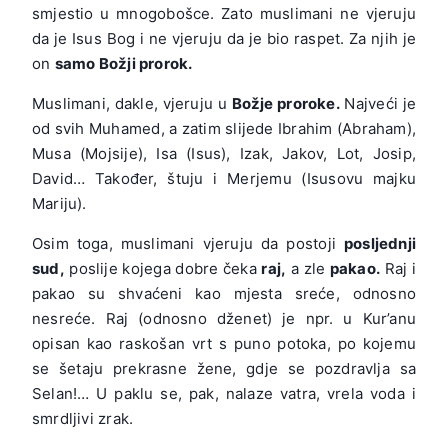
smjestio u mnogobošce. Zato muslimani ne vjeruju
da je Isus Bog i ne vjeruju da je bio raspet. Za njih je
on
samo Božji prorok.
Muslimani, dakle, vjeruju u
Božje proroke.
Najveći je
od svih Muhamed, a zatim slijede Ibrahim (Abraham),
Musa (Mojsije), Isa (Isus), Izak, Jakov, Lot, Josip,
David… Također, štuju i Merjemu (Isusovu majku
Mariju).
Osim toga, muslimani vjeruju da postoji
posljednji
sud,
poslije kojega dobre čeka
raj,
a zle
pakao.
Raj i
pakao su shvaćeni kao mjesta sreće, odnosno
nesreće. Raj (odnosno dženet) je npr. u Kur’anu
opisan kao raskošan vrt s puno potoka, po kojemu
se šetaju prekrasne žene, gdje se pozdravlja sa
Selan!… U paklu se, pak, nalaze vatra, vrela voda i
smrdljivi zrak.