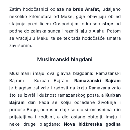
Zatim hodočasnici odlaze na
brdo Arafat,
udaljeno
nekoliko kilometara od Meke, gdje obavljaju obred
stajanja pred licem Gospodnjim, odnosno
stoje
od
podne do zalaska sunca i razmišljaju o Alahu. Potom
se vraćaju u Meku, te se tek tada hodočašće smatra
završenim.
Muslimanski blagdani
Muslimani imaju dva glavna blagdana: Ramazanski
Bajram i Kurban Bajram.
Ramazanski Bajram
je blagdan zahvale i radosti na kraju Ramazana zato
što su izvršili dužnost ramazanskog posta, a
Kurban
Bajram
dan kada se kolju određene životinje i
prinose Bogu, odnosno daje se dio siromašnima, dio
prijateljima i rodbini, a dio ostane obitelji. Imaju i
neke druge blagdane:
Nova hidžretska godina