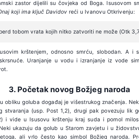
mski zastor dijelili su čovjeka od Boga. Isusovom s
, Onaj koji ima ključ Davidov
reći u Ivanovu Otkrivenju:
perd tobom vrata kojih nitko zatvoriti ne može (Otk 3,
susovim krštenjem, odnosno smrću, slobodan. A i 
krsnuće. Uranjanje u vodu i izranjanje iz vode sim
ot.
3. Početak novog Božjeg naroda
u obliku goluba događaj je višestrukog značenja. Neki
stvaranja (usp. Post 1,2), drugi pak povezuju lik 
2) i vide u Isusovu krštenju kraj suda i pomol milo
 Neki ukazuju da golub u Starom zavjetu i u židovstvu
toga, ali vrlo često kao simbol Božjeg naroda. P