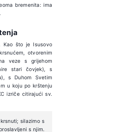
 veoma bremenita: ima
.
tenja
 Kao što je Isusovo
skrsnućem, otvorenim
ma veze s grijehom
re stari čovjek), s
u), s Duhom Svetim
om u koju po krštenju
izriče citirajući sv.
rsnuti; silazimo s
roslavljeni s njim.