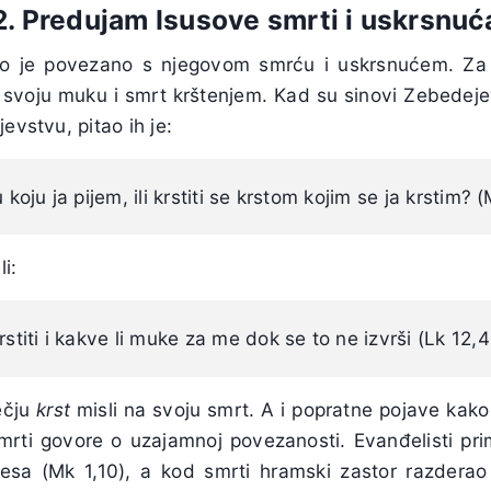
2. Predujam Isusove smrti i uskrsnuć
ko je povezano s njegovom smrću i uskrsnućem. Za
 svoju muku i smrt krštenjem. Kad su sinovi Zebedejev
evstvu, pitao ih je:
 koju ja pijem, ili krstiti se krstom kojim se ja krstim? 
i:
rstiti i kakve li muke za me dok se to ne izvrši (Lk 12,4
ečju
krst
misli na svoju smrt. A i popratne pojave kako
mrti govore o uzajamnoj povezanosti. Evanđelisti pr
besa (Mk 1,10), a kod smrti hramski zastor razdera