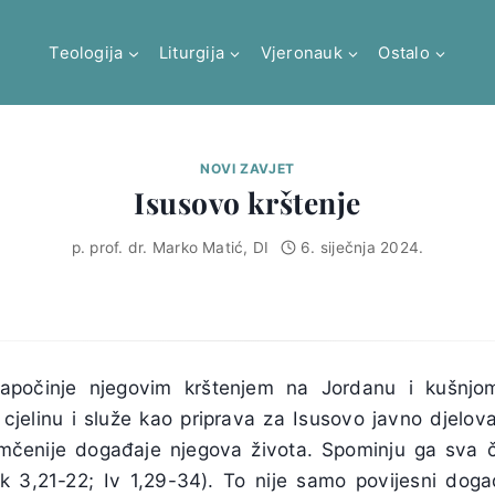
Teologija
Liturgija
Vjeronauk
Ostalo
NOVI ZAVJET
Isusovo krštenje
p. prof. dr. Marko Matić, DI
6. siječnja 2024.
započinje njegovim krštenjem na Jordanu i kušnjo
cjelinu i služe kao priprava za Isusovo javno djelova
čenije događaje njegova života. Spominju ga sva če
Lk 3,21-22; Iv 1,29-34). To nije samo povijesni doga