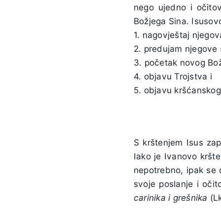
nego ujedno i očito
Božjega Sina. Isusovo
1. nagovještaj njegov
2. predujam njegove 
3. početak novog Bo
4. objavu Trojstva i
5. objavu kršćanskog
S krštenjem Isus zap
Iako je Ivanovo kršte
nepotrebno, ipak se 
svoje poslanje i oči
carinika i grešnika
(Lk