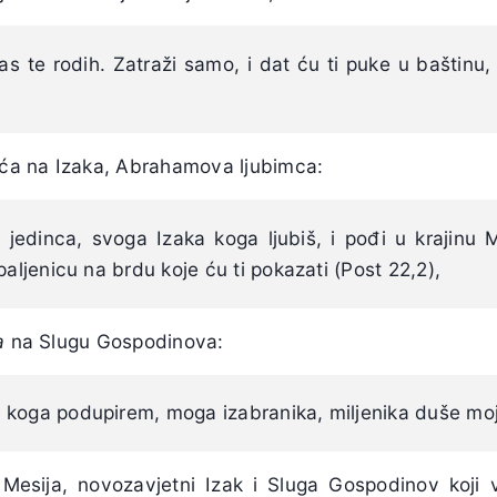
nas te rodih. Zatraži samo, i dat ću ti puke u baštinu,
ća na Izaka, Abrahamova ljubimca:
 jedinca, svoga Izaka koga ljubiš, i pođi u krajinu 
paljenicu na brdu koje ću ti pokazati (Post 22,2),
a
na Slugu Gospodinova:
koga podupirem, moga izabranika, miljenika duše moje
Mesija, novozavjetni Izak i Sluga Gospodinov koji 