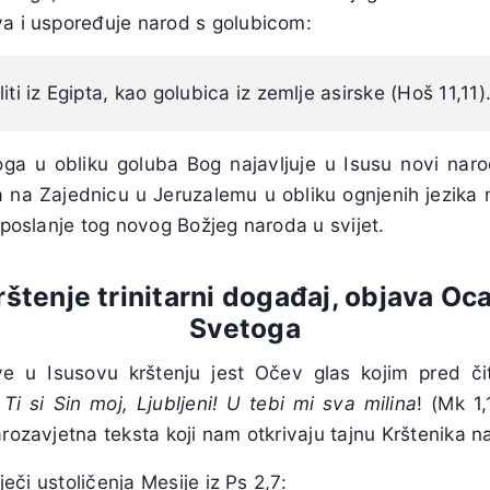
va i uspoređuje narod s golubicom:
iti iz Egipta, kao golubica iz zemlje asirske (Hoš 11,11)
a u obliku goluba Bog najavljuje u Isusu novi narod,
 na Zajednicu u Jeruzalemu u obliku ognjenih jezika 
a poslanje tog novog Božjeg naroda u svijet.
rštenje trinitarni događaj, objava Oca
Svetoga
e u Isusovu krštenju jest Očev glas kojim pred či
:
Ti si Sin moj, Ljubljeni! U tebi mi sva milina
! (Mk 1
arozavjetna teksta koji nam otkrivaju tajnu Krštenika n
iječi ustoličenja Mesije iz Ps 2,7: