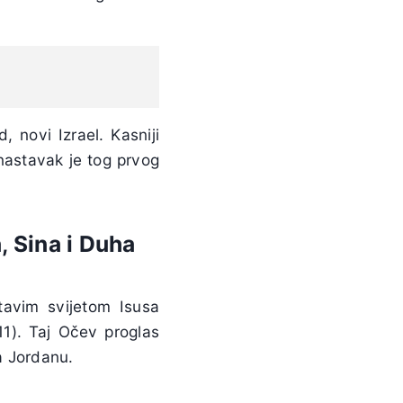
.
 novi Izrael. Kasniji
nastavak je tog prvog
, Sina i Duha
tavim svijetom Isusa
,11). Taj Očev proglas
a Jordanu.