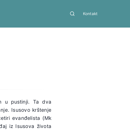
Kontakt
m u pustinji. Ta dva
nje. Isusovo krštenje
tiri evanđelista (Mk
đaj iz Isusova života