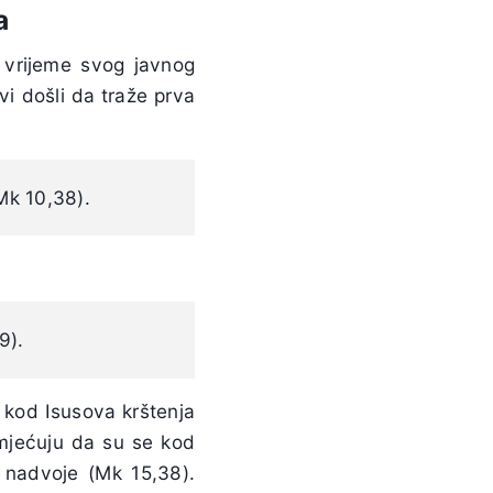
a
 vrijeme svog javnog
i došli da traže prva
(Mk 10,38).
9).
 kod Isusova krštenja
imjećuju da su se kod
o nadvoje (Mk 15,38).