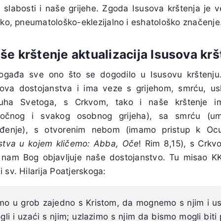
slabosti i naše grijehe. Zgoda Isusova krštenja je
ško, pneumatološko-eklezijalno i eshatološko značenje
aše krštenje aktualizacija Isusova krš
ogađa sve ono što se dogodilo u Isusovu krštenju.
gova dostojanstva i ima veze s grijehom, smrću, u
uha Svetoga, s Crkvom, tako i naše krštenje i
točnog i svakog osobnog grijeha), sa smrću (umi
ođenje), s otvorenim nebom (imamo pristup k Oc
nstva u kojem kličemo: Abba, Oče
! Rim 8,15), s Crkv
 nam Bog objavljuje naše dostojanstvo. Tu misao KKC 
 sv. Hilarija Poatjerskoga:
imo u grob zajedno s Kristom, da mognemo s njim i usk
i i uzaći s njim; uzlazimo s njim da bismo mogli biti p