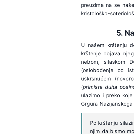
preuzima na se naše 
kristološko-soteriolo
5. N
U našem krštenju d
krštenje objava nje
nebom, silaskom D
(oslobođenje od is
uskrsnućem (novor
(
primiste duha posi
ulazimo i preko koje
Grgura Nazijanskoga i
Po krštenju silaz
njim da bismo mogl