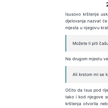
Isusovo krštenje us
djelovanja nazvat će
mjesta u njegovu kralj
Možete li piti čašu
Na drugom mjestu vel
Ali krstom mi se k
Očito da Isus pod rij
tako i kod njegove s
krštenja otvorila ne