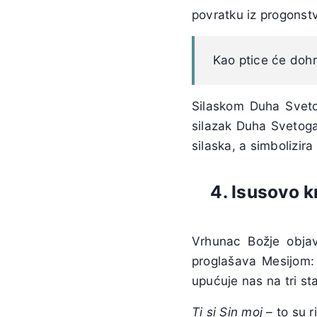
povratku iz progonst
Kao ptice će dohrl
Silaskom Duha Svetog
silazak Duha Svetoga
silaska, a simbolizir
4. Isusovo k
Vrhunac Božje objav
proglašava Mesijom
upućuje nas na tri st
Ti si Sin moj
– to su r