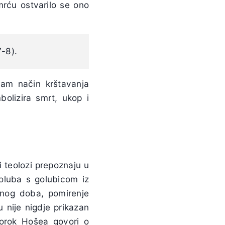
mrću ostvarilo se ono
7-8).
sam način krštavanja
bolizira smrt, ukop i
 teolozi prepoznaju u
goluba s golubicom iz
snog doba, pomirenje
 nije nigdje prikazan
rorok Hošea govori o