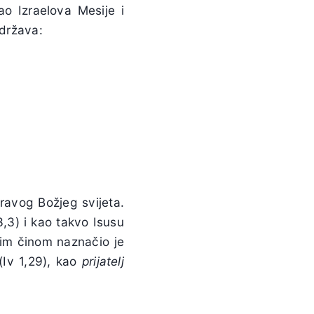
o Izraelova Mesije i
adržava:
ravog Božjeg svijeta.
,3) i kao takvo Isusu
Tim činom naznačio je
Iv 1,29), kao
prijatelj