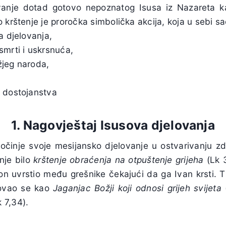
vanje dotad gotovo nepoznatog Isusa iz Nazareta ka
 krštenje je proročka simbolička akcija, koja u sebi s
a djelovanja,
smrti i uskrsnuća,
žjeg naroda,
 dostojanstva
1. Nagovještaj Isusova djelovanja
očinje svoje mesijansko djelovanje u ostvarivanju zd
nje bilo
krštenje obraćenja na otpuštenje grijeha
(Lk 3
on uvrstio među grešnike čekajući da ga Ivan krsti. 
tovao se kao
Jaganjac Božji koji odnosi grijeh svijeta
(
 7,34).