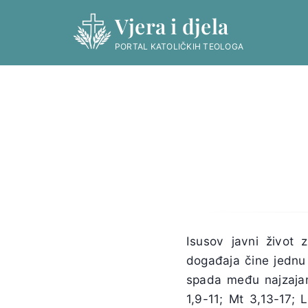
Skip
Vjera i djela
to
content
PORTAL KATOLIČKIH TEOLOGA
Isusov javni život 
događaja čine jednu 
spada među najzajam
1,9-11; Mt 3,13-17; 