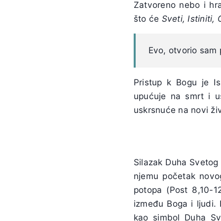
Zatvoreno nebo i hra
što će
Sveti, Istiniti
Evo, otvorio sam 
Pristup k Bogu je I
upućuje na smrt i us
uskrsnuće na novi živ
Silazak Duha Svetog 
njemu početak novog 
potopa (Post 8,10-1
između Boga i ljudi.
kao simbol Duha Sve