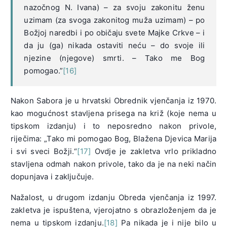
nazočnog N. Ivana) – za svoju zakonitu ženu
uzimam (za svoga zakonitog muža uzimam) – po
Božjoj naredbi i po običaju svete Majke Crkve – i
da ju (ga) nikada ostaviti neću – do svoje ili
njezine (njegove) smrti. – Tako me Bog
pomogao.”
[16]
Nakon Sabora je u hrvatski Obrednik vjenčanja iz 1970.
kao mogućnost stavljena prisega na križ (koje nema u
tipskom izdanju) i to neposredno nakon privole,
riječima: „Tako mi pomogao Bog, Blažena Djevica Marija
i svi sveci Božji.“
[17]
Ovdje je zakletva vrlo prikladno
stavljena odmah nakon privole, tako da je na neki način
dopunjava i zaključuje.
Nažalost, u drugom izdanju Obreda vjenčanja iz 1997.
zakletva je ispuštena, vjerojatno s obrazloženjem da je
nema u tipskom izdanju.
[18]
Pa nikada je i nije bilo u