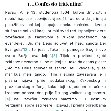
1. „Confessio tridentina“
Pavao IV. je 13. studenoga 1564. bulom „Iniunctum
nobis“ napisao Ispovijest vjere
[1]
i odredio da je imaju
položiti svi oni koji stupaju u neku značajnu crkvenu
službu te oni koji imaju primiti sveti red. Ispovijest vjere
završavala je zakletvom s rukom položenom na
evanđelje: „Sic me Deus adiuvet et haec sancta Dei
Evangelia“
[2]
, to jest: „Tako mi pomogao Bog i ovo
sveto Božje evanđelje“.
[3]
Tijekom povijesti riječi
zakletve neznatno su se mijenjale, tako da danas glase:
„Sic me Deus adiuvet et sancta Dei Evangelia, quae
manibus meis tango.“ Tim riječima završavala je i
pisana izjava prije suđakonskog, đakonskog i
prezbiterskog ređenja, kako stoji i u jednom priručniku
izdanom neposredno prije Drugog vatikanskog sabora.
[4]
Istu završnu zakletvu nalazimo i u kasnijim
verzijama ispovijesti vjere i izjavâ,
[5]
prema odredbama