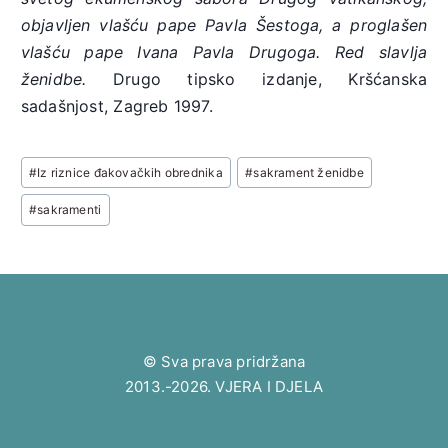
objavljen vlašću pape Pavla Šestoga, a proglašen
vlašću pape Ivana Pavla Drugoga. Red slavlja
ženidbe.
Drugo tipsko izdanje, Kršćanska
sadašnjost, Zagreb 1997.
Post
#
Iz riznice đakovačkih obrednika
#
sakrament ženidbe
Tags:
#
sakramenti
© Sva prava pridržana
2013.-2026. VJERA I DJELA