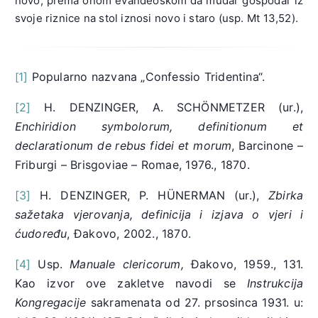
novo, prema onom evanđeoskom da mudar gospodar iz
svoje riznice na stol iznosi novo i staro (usp. Mt 13,52).
1]
Popularno nazvana „Confessio Tridentina“.
[
[2]
H. DENZINGER, A. SCHÖNMETZER (ur.),
Enchiridion symbolorum, definitionum et
declarationum de rebus fidei et morum
, Barcinone –
Friburgi – Brisgoviae – Romae, 1976., 1870.
[3]
H. DENZINGER, P. HÜNERMAN (ur.),
Zbirka
sažetaka vjerovanja, definicija i izjava o vjeri i
ćudoređu
, Đakovo, 2002., 1870.
[4]
Usp.
Manuale clericorum,
Đakovo, 1959., 131.
Kao izvor ove zakletve navodi se
Instrukcija
Kongregacije
sakramenata od 27. prsosinca 1931. u: