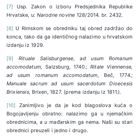
[7]
Usp. Zakon o izboru Predsjednika Republike
Hrvatske, u:
Narodne novine
128/2014. br. 2432.
[8]
U Rimskom se obredniku taj obred zadržao do
konca, tako da ga identičnog nalazimo u hrvatskom
izdanju iz 1929.
[9]
Rituale Salisburgense, ad usum Romanum
accomodatum,
Salzsburg, 1740.;
Ritale Viennense,
ad usum romanum accomodatum,
Beč, 1774.;
Manuale sacrum ad usum sacerdotum Dioecesis
Brixiensis,
Brixen, 1827. (prema izdanju iz 1811.).
[10]
Zanimljivo je da je kod blagoslova kuća o
Bogojavljenju obratno: nalazimo ga u njemačkim
obrednicima, a u mađarskim ga nema. Naši su stari
obrednici preuzeli i jedno i drugo.