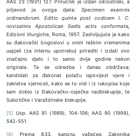
AAS 23 (1931) 127. Priručnik je izdan ciklostilski, a
prijevod je ovoga djela:
Specimen examnis
ordinandorum. Editio quinta post codicem I. C.
novissimis Apostolicae Sedis actis conformata,
Edizioni liturgiche, Roma, 1957. Zadivljujuće je kako
su đakovački bogoslovi u onim teškim vremenima
uspjeli (za internu upotrebu) prirediti i izdati ovo
značajno djelo i to samo dvije godine nakon
originala. Ta se odredba i danas obdržava:
kandidati za đakonat polažu ispovijest vjere i
zakletva vjernosti, kako se to vidi i iz rukopisa koje
sam dobio iz Đakovačko-osječke nadbiskupije, te
Subotičke i Varaždinske biskupije.
[5]
Usp. AAS 81 (1989), 104-106; AAS
90 (1998),
542-551.
[6]
Prema 833. kanonu važećeg Zakonika