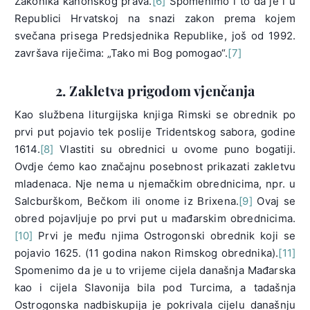
Zakonika kanonskog prava.
[6]
Spomenimo i to da je i u
Republici Hrvatskoj na snazi zakon prema kojem
svečana prisega Predsjednika Republike, još od 1992.
završava riječima: „Tako mi Bog pomogao“.
[7]
2. Zakletva prigodom vjenčanja
Kao službena liturgijska knjiga Rimski se obrednik po
prvi put pojavio tek poslije Tridentskog sabora, godine
1614.
[8]
Vlastiti su obrednici u ovome puno bogatiji.
Ovdje ćemo kao značajnu posebnost prikazati zakletvu
mladenaca. Nje nema u njemačkim obrednicima, npr. u
Salcburškom, Bečkom ili onome iz Brixena.
[9]
Ovaj se
obred pojavljuje po prvi put u mađarskim obrednicima.
[10]
Prvi je među njima Ostrogonski obrednik koji se
pojavio 1625. (11 godina nakon Rimskog obrednika).
[11]
Spomenimo da je u to vrijeme cijela današnja Mađarska
kao i cijela Slavonija bila pod Turcima, a tadašnja
Ostrogonska nadbiskupija je pokrivala cijelu današnju