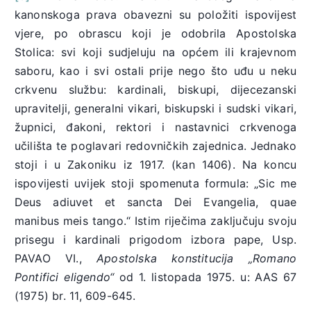
kanonskoga prava obavezni su položiti ispovijest
vjere, po obrascu koji je odobrila Apostolska
Stolica: svi koji sudjeluju na općem ili krajevnom
saboru, kao i svi ostali prije nego što uđu u neku
crkvenu službu: kardinali, biskupi, dijecezanski
upravitelji, generalni vikari, biskupski i sudski vikari,
župnici, đakoni, rektori i nastavnici crkvenoga
učilišta te poglavari redovničkih zajednica. Jednako
stoji i u Zakoniku iz 1917. (kan 1406). Na koncu
ispovijesti uvijek stoji spomenuta formula: „Sic me
Deus adiuvet et sancta Dei Evangelia, quae
manibus meis tango.“ Istim riječima zaključuju svoju
prisegu i kardinali prigodom izbora pape, Usp.
PAVAO VI.,
Apostolska konstitucija „Romano
Pontifici eligendo“
od 1. listopada 1975. u: AAS 67
(1975) br. 11, 609-645.