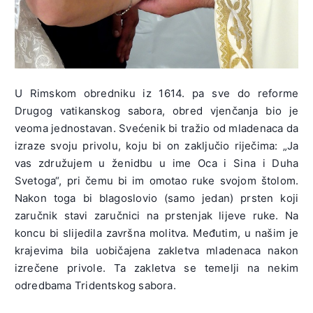
U Rimskom obredniku iz 1614. pa sve do reforme
Drugog vatikanskog sabora, obred vjenčanja bio je
veoma jednostavan. Svećenik bi tražio od mladenaca da
izraze svoju privolu, koju bi on zaključio riječima: „Ja
vas združujem u ženidbu u ime Oca i Sina i Duha
Svetoga“, pri čemu bi im omotao ruke svojom štolom.
Nakon toga bi blagoslovio (samo jedan) prsten koji
zaručnik stavi zaručnici na prstenjak lijeve ruke. Na
koncu bi slijedila završna molitva. Međutim, u našim je
krajevima bila uobičajena zakletva mladenaca nakon
izrečene privole. Ta zakletva se temelji na nekim
odredbama Tridentskog sabora.