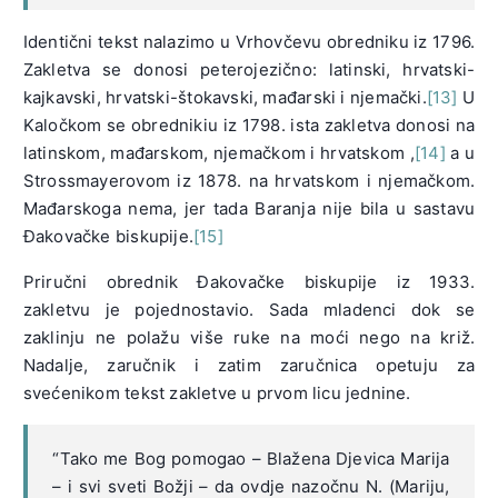
Identični tekst nalazimo u Vrhovčevu obredniku iz 1796.
Zakletva se donosi peterojezično: latinski, hrvatski-
kajkavski, hrvatski-štokavski, mađarski i njemački.
[13]
U
Kaločkom se obrednikiu iz 1798. ista zakletva donosi na
latinskom, mađarskom, njemačkom i hrvatskom ,
[14]
a u
Strossmayerovom iz 1878. na hrvatskom i njemačkom.
Mađarskoga nema, jer tada Baranja nije bila u sastavu
Đakovačke biskupije.
[15]
Priručni obrednik Đakovačke biskupije iz 1933.
zakletvu je pojednostavio. Sada mladenci dok se
zaklinju ne polažu više ruke na moći nego na križ.
Nadalje, zaručnik i zatim zaručnica opetuju za
svećenikom tekst zakletve u prvom licu jednine.
“Tako me Bog pomogao – Blažena Djevica Marija
– i svi sveti Božji – da ovdje nazočnu N. (Mariju,