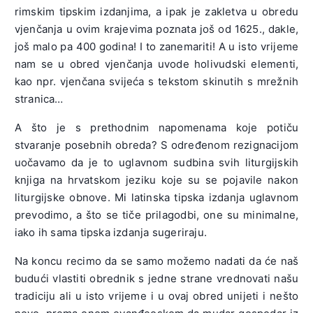
rimskim tipskim izdanjima, a ipak je zakletva u obredu
vjenčanja u ovim krajevima poznata još od 1625., dakle,
još malo pa 400 godina! I to zanemariti! A u isto vrijeme
nam se u obred vjenčanja uvode holivudski elementi,
kao npr. vjenčana svijeća s tekstom skinutih s mrežnih
stranica…
A što je s prethodnim napomenama koje potiču
stvaranje posebnih obreda? S određenom rezignacijom
uočavamo da je to uglavnom sudbina svih liturgijskih
knjiga na hrvatskom jeziku koje su se pojavile nakon
liturgijske obnove. Mi latinska tipska izdanja uglavnom
prevodimo, a što se tiče prilagodbi, one su minimalne,
iako ih sama tipska izdanja sugeriraju.
Na koncu recimo da se samo možemo nadati da će naš
budući vlastiti obrednik s jedne strane vrednovati našu
tradiciju ali u isto vrijeme i u ovaj obred unijeti i nešto