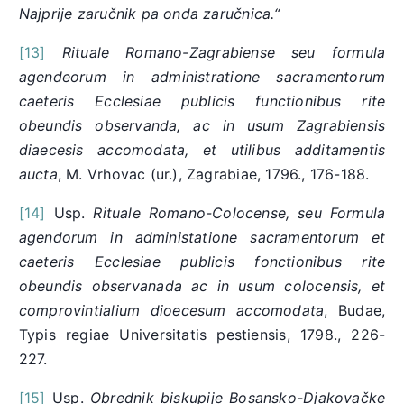
Najprije zaručnik pa onda zaručnica.“
[13]
Rituale Romano-Zagrabiense seu formula
agendeorum in administratione sacramentorum
caeteris Ecclesiae publicis functionibus rite
obeundis observanda, ac in usum Zagrabiensis
diaecesis accomodata, et utilibus additamentis
aucta
, M. Vrhovac (ur.), Zagrabiae, 1796., 176-188.
[14]
Usp.
Rituale Romano-Colocense, seu Formula
agendorum in administatione sacramentorum et
caeteris Ecclesiae publicis fonctionibus rite
obeundis observanada ac in usum colocensis, et
comprovintialium dioecesum accomodata
, Budae,
Typis regiae Universitatis pestiensis, 1798., 226-
227.
[15]
Usp.
Obrednik biskupije Bosansko-Djakovačke