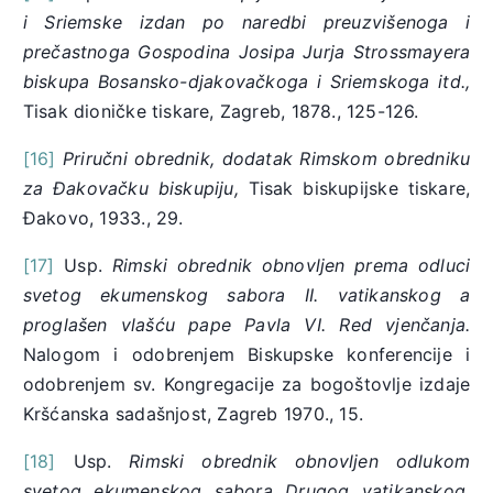
i Sriemske izdan po naredbi preuzvišenoga i
prečastnoga Gospodina Josipa Jurja Strossmayera
biskupa Bosansko-djakovačkoga i Sriemskoga itd.,
Tisak dioničke tiskare, Zagreb, 1878., 125-126.
[16]
Priručni obrednik, dodatak Rimskom obredniku
za Đakovačku biskupiju,
Tisak biskupijske tiskare,
Đakovo, 1933., 29.
[17]
Usp.
Rimski obrednik obnovljen prema odluci
svetog ekumenskog sabora II. vatikanskog a
proglašen vlašću pape Pavla VI. Red vjenčanja.
Nalogom i odobrenjem Biskupske konferencije i
odobrenjem sv. Kongregacije za bogoštovlje izdaje
Kršćanska sadašnjost, Zagreb 1970., 15.
[18]
Usp.
Rimski obrednik obnovljen odlukom
svetog ekumenskog sabora Drugog vatikanskog,