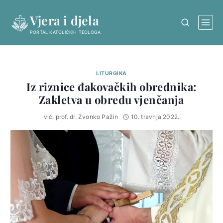
Skip
Vjera i djela
to
content
PORTAL KATOLIČKIH TEOLOGA
LITURGIKA
Iz riznice đakovačkih obrednika:
Zakletva u obredu vjenčanja
vlč. prof. dr. Zvonko Pažin
10. travnja 2022.