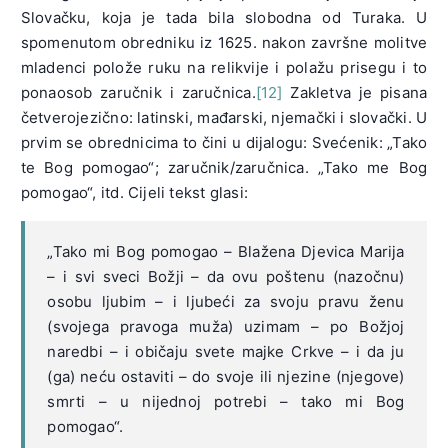
Slovačku, koja je tada bila slobodna od Turaka. U
spomenutom obredniku iz 1625. nakon završne molitve
mladenci polože ruku na relikvije i polažu prisegu i to
ponaosob zaručnik i zaručnica.
[12]
Zakletva je pisana
četverojezično: latinski, mađarski, njemački i slovački. U
prvim se obrednicima to čini u dijalogu: Svećenik: „Tako
te Bog pomogao“; zaručnik/zaručnica. „Tako me Bog
pomogao“, itd. Cijeli tekst glasi:
„Tako mi Bog pomogao – Blažena Djevica Marija
– i svi sveci Božji – da ovu poštenu (nazočnu)
osobu ljubim – i ljubeći za svoju pravu ženu
(svojega pravoga muža) uzimam – po Božjoj
naredbi – i običaju svete majke Crkve – i da ju
(ga) neću ostaviti – do svoje ili njezine (njegove)
smrti – u nijednoj potrebi – tako mi Bog
pomogao“.