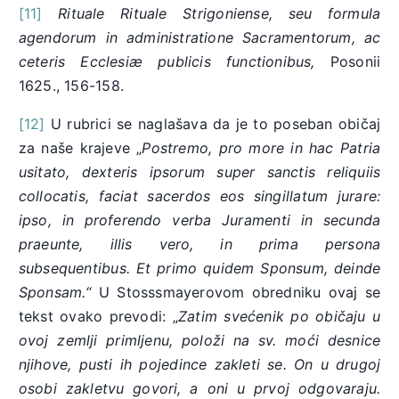
[11]
Rituale Rituale Strigoniense, seu formula
agendorum in administratione Sacramentorum, ac
ceteris Ecclesiæ publicis functionibus,
Posonii
1625., 156-158.
[12]
U rubrici se naglašava da je to poseban običaj
za naše krajeve „
Postremo, pro more in hac Patria
usitato, dexteris ipsorum super sanctis reliquiis
collocatis, faciat sacerdos eos singillatum jurare:
ipso, in proferendo verba Juramenti in secunda
praeunte, illis vero, in prima persona
subsequentibus. Et primo quidem Sponsum, deinde
Sponsam.“
U Stosssmayerovom obredniku ovaj se
tekst ovako prevodi: „
Zatim svećenik po običaju u
ovoj zemlji primljenu, položi na sv. moći desnice
njihove, pusti ih pojedince zakleti se. On u drugoj
osobi zakletvu govori, a oni u prvoj odgovaraju.