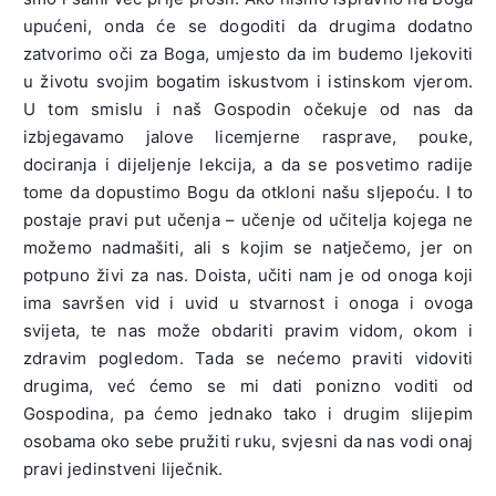
upućeni, onda će se dogoditi da drugima dodatno
zatvorimo oči za Boga, umjesto da im budemo ljekoviti
u životu svojim bogatim iskustvom i istinskom vjerom.
U tom smislu i naš Gospodin očekuje od nas da
izbjegavamo jalove licemjerne rasprave, pouke,
dociranja i dijeljenje lekcija, a da se posvetimo radije
tome da dopustimo Bogu da otkloni našu sljepoću. I to
postaje pravi put učenja – učenje od učitelja kojega ne
možemo nadmašiti, ali s kojim se natječemo, jer on
potpuno živi za nas. Doista, učiti nam je od onoga koji
ima savršen vid i uvid u stvarnost i onoga i ovoga
svijeta, te nas može obdariti pravim vidom, okom i
zdravim pogledom. Tada se nećemo praviti vidoviti
drugima, već ćemo se mi dati ponizno voditi od
Gospodina, pa ćemo jednako tako i drugim slijepim
osobama oko sebe pružiti ruku, svjesni da nas vodi onaj
pravi jedinstveni liječnik.