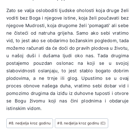
Zato se valja osloboditi ljudske oholosti koja druge želi
voditi bez Boga i njegove istine, koja želi poučavati bez
njegove Mudrosti, koja drugome želi ‘pomagati’ ali sebe
ne čisteći od natruha grijeha. Samo ako sebi vratimo
vid, to jest ako se obdarimo božanskim pogledom, tada
možemo računati da će doći do pravih plodova u životu,
u našoj duši i dušama ljudi oko nas. Tada drugima
postajemo pouzdan oslonac na koji se u svojoj
slabovidnosti oslanjaju, to jest stablo bogato dobrim
plodovima, a ne trnje ili glog. Upustimo se u ovaj
proces obnove našega duha, vratimo sebi dobar vid i
pomozimo drugima da iziđu iz duhovne tuposti i otvore
se Bogu živomu koji nas čini plodnima i obdaruje
istinskim vidom.
Post
#
8. nedjelja kroz godinu
#
8. nedjelja kroz godinu (C)
Tags: