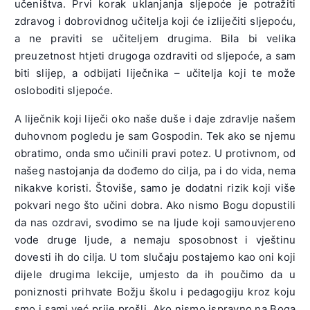
učeništva. Prvi korak uklanjanja sljepoće je potražiti
zdravog i dobrovidnog učitelja koji će izliječiti sljepoću,
a ne praviti se učiteljem drugima. Bila bi velika
preuzetnost htjeti drugoga ozdraviti od sljepoće, a sam
biti slijep, a odbijati liječnika – učitelja koji te može
osloboditi sljepoće.
A liječnik koji liječi oko naše duše i daje zdravlje našem
duhovnom pogledu je sam Gospodin. Tek ako se njemu
obratimo, onda smo učinili pravi potez. U protivnom, od
našeg nastojanja da dođemo do cilja, pa i do vida, nema
nikakve koristi. Štoviše, samo je dodatni rizik koji više
pokvari nego što učini dobra. Ako nismo Bogu dopustili
da nas ozdravi, svodimo se na ljude koji samouvjereno
vode druge ljude, a nemaju sposobnost i vještinu
dovesti ih do cilja. U tom slučaju postajemo kao oni koji
dijele drugima lekcije, umjesto da ih poučimo da u
poniznosti prihvate Božju školu i pedagogiju kroz koju
smo i sami već prije prošli. Ako nismo ispravno na Boga