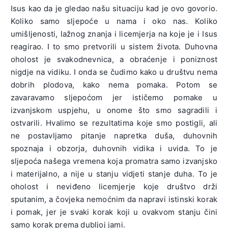
Isus kao da je gledao našu situaciju kad je ovo govorio.
Koliko samo sljepoće u nama i oko nas. Koliko
umišljenosti, lažnog znanja i licemjerja na koje je i Isus
reagirao. I to smo pretvorili u sistem života. Duhovna
oholost je svakodnevnica, a obraćenje i poniznost
nigdje na vidiku. I onda se čudimo kako u društvu nema
dobrih plodova, kako nema pomaka. Potom se
zavaravamo sljepoćom jer ističemo pomake u
izvanjskom uspjehu, u onome što smo sagradili i
ostvarili. Hvalimo se rezultatima koje smo postigli, ali
ne postavljamo pitanje napretka duša, duhovnih
spoznaja i obzorja, duhovnih vidika i uvida. To je
sljepoća našega vremena koja promatra samo izvanjsko
i materijalno, a nije u stanju vidjeti stanje duha. To je
oholost i neviđeno licemjerje koje društvo drži
sputanim, a čovjeka nemoćnim da napravi istinski korak
i pomak, jer je svaki korak koji u ovakvom stanju čini
samo korak prema dubljoj jami.