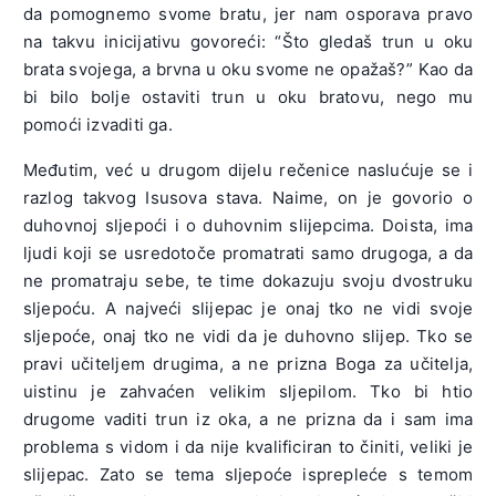
da pomognemo svome bratu, jer nam osporava pravo
na takvu inicijativu govoreći: “Što gledaš trun u oku
brata svojega, a brvna u oku svome ne opažaš?” Kao da
bi bilo bolje ostaviti trun u oku bratovu, nego mu
pomoći izvaditi ga.
Međutim, već u drugom dijelu rečenice naslućuje se i
razlog takvog Isusova stava. Naime, on je govorio o
duhovnoj sljepoći i o duhovnim slijepcima. Doista, ima
ljudi koji se usredotoče promatrati samo drugoga, a da
ne promatraju sebe, te time dokazuju svoju dvostruku
sljepoću. A najveći slijepac je onaj tko ne vidi svoje
sljepoće, onaj tko ne vidi da je duhovno slijep. Tko se
pravi učiteljem drugima, a ne prizna Boga za učitelja,
uistinu je zahvaćen velikim sljepilom.
Tko bi htio
drugome vaditi trun iz oka, a ne prizna da i sam ima
problema s vidom i da nije kvalificiran to činiti, veliki je
slijepac. Zato se tema sljepoće isprepleće s temom