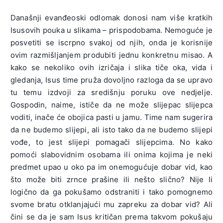
Današnji evanđeoski odlomak donosi nam više kratkih
Isusovih pouka u slikama – prispodobama. Nemoguće je
posvetiti se iscrpno svakoj od njih, onda je korisnije
ovim razmišljanjem produbiti jednu konkretnu misao. A
kako se nekoliko ovih izričaja i slika tiče oka, vida i
gledanja, Isus time pruža dovoljno razloga da se upravo
tu temu izdvoji za središnju poruku ove nedjelje.
Gospodin, naime, ističe da ne može slijepac slijepca
voditi, inače će obojica pasti u jamu. Time nam sugerira
da ne budemo slijepi, ali isto tako da ne budemo slijepi
vođe, to jest slijepi pomagači slijepcima. No kako
pomoći slabovidnim osobama ili onima kojima je neki
predmet upao u oko pa im onemogućuje dobar vid, kao
što može biti zrnce prašine ili nešto slično? Nije li
logično da ga pokušamo odstraniti i tako pomognemo
svome bratu otklanjajući mu zapreku za dobar vid? Ali
čini se da je sam Isus kritičan prema takvom pokušaju