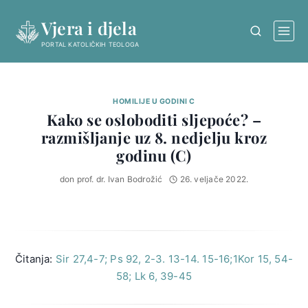
Skip
Vjera i djela
to
content
PORTAL KATOLIČKIH TEOLOGA
HOMILIJE U GODINI C
Kako se osloboditi sljepoće? –
razmišljanje uz 8. nedjelju kroz
godinu (C)
don prof. dr. Ivan Bodrožić
26. veljače 2022.
Čitanja:
Sir 27,4-7; Ps 92, 2-3. 13-14. 15-16;1Kor 15, 54-
58; Lk 6, 39-45