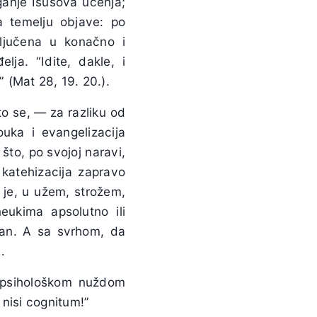
ganje Isusova učenja;
 temelju objave: po
ključena u konačno i
lja. “Idite, dakle, i
 (Mat 28, 19. 20.).
to se, — za razliku od
uka i evangelizacija
što, po svojoj naravi,
 katehizacija zapravo
a je, u užem, strožem,
eukima apsolutno ili
ivan. A sa svrhom, da
.
e psihološkom nuždom
 nisi cognitum!”