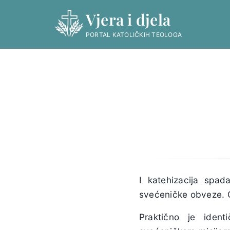
Skip
Vjera i djela
to
content
PORTAL KATOLIČKIH TEOLOGA
I katehizacija sp
svećeničke obveze. O
Praktično je iden