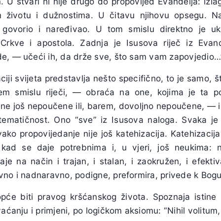
 U stvari ni nije drugo do propovijed Evanđelja: izla
 životu i dužnostima. U čitavu njihovu opsegu. Na
 govorio i naređivao. U tom smislu direktno je u
 Crkve i apostola. Zadnja je Isusova riječ iz Evanđe
e, — učeći ih, da drže sve, što sam vam zapovjedio…”
iji svijeta predstavlja nešto specifično, to je samo, š
rem smislu riječi, — obraća na one, kojima je ta po
ne još nepoučene ili, barem, dovoljno nepoučene, — i 
sistematičnost. Ono “sve” iz Isusova naloga. Svaka je
vako propovijedanje nije još katehizacija. Katehizacij
, kad se daje potrebnima i, u vjeri, još neukima: n
daje na način i trajan, i stalan, i zaokružen, i efekt
vno i nadnaravno, podigne, preformira, privede k Bogu
će biti pravog kršćanskog života. Spoznaja istin
vaćanju i primjeni, po logičkom aksiomu: “Nihil volitum,