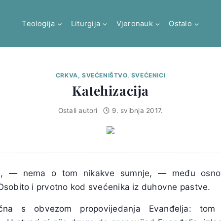
Teologija
Liturgija
Vjeronauk
Ostalo
CRKVA, SVEĆENIŠTVO, SVEĆENICI
Katehizacija
Ostali autori
9. svibnja 2017.
ada, — nema o tom nikakve sumnje, — među osnov
sobito i prvotno kod svećenika iz duhovne pastve.
tična s obvezom propovijedanja Evanđelja: tom 