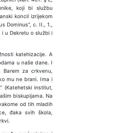
ike, koji bi službu
anski koncil izrijekom
s Dominus”, c. II., 1.,
i u Dekretu o službi i
žnosti katehizacije. A
todama u naše dane. I
. Barem za crkvenu,
ko mu ne brani. Ima i
 (Katehetski institut,
našim biskupijama. Na
svakome od tih mladih
ce, đaka svih škola,
rkvi.