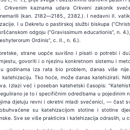
. Crkvenim kaznama udara Crkveni zakonik svećen
nemarili (kan. 2182—2185., 2382.). I nedavni II. vatik
acije. I u Dekretu o pastirskoj službi biskupa (“Christu
o kršćanskom odgoju (“Gravissimum educationis”, n. 4.), 
shyterorum Ordinis“, c. II., n. 6.).
oretske, strane uopće suvišno i pisati o potrebi i du
mjestu, govoriti i o njezinu konkretnom sistemu i me
 u godinama iza rata bio problem, danas više nije
u katehizaciju. Tko hoće, može danas katehizirati. Nit
a. Izlazi već i poseban katehetski časopis: “Katehist”
Regulirano je to i specifičnim odredbama u pojedinim 
ima djeluju revni i okretni mladi svećenici, — čast 
obuhvaćene su katehizacijom stotine i stotine dje
ke. Sve se više prakticira i katehizacija odraslih, u c