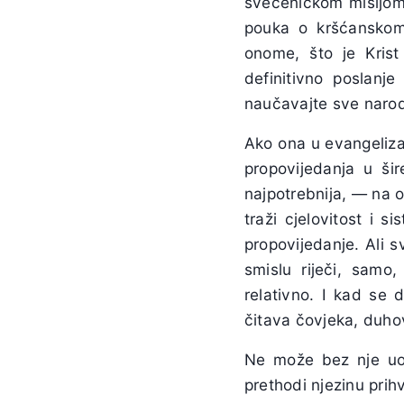
svećeničkom misijom.
pouka o kršćanskom
onome, što je Krist
definitivno poslanje
naučavajte sve narod
Ako ona u evangelizac
propovijedanja u ši
najpotrebnija, — na o
traži cjelovitost i 
propovijedanje. Ali s
smislu riječi, samo
relativno. I kad se 
čitava čovjeka, duho
Ne može bez nje uop
prethodi njezinu prih