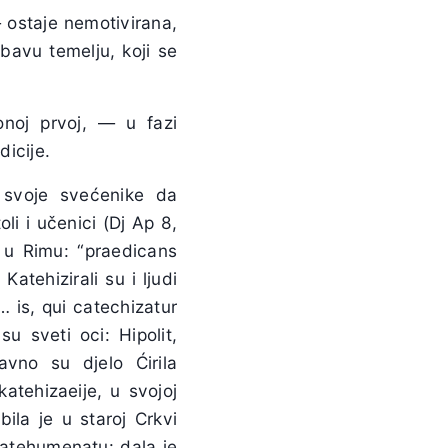
 ostaje nemotivirana,
bavu temelju, koji se
onoj prvoj, — u fazi
dicije.
e svoje svećenike da
li i učenici (Dj Ap 8,
u u Rimu: “praedicans
tehizirali su i ljudi
 is, qui catechizatur
su sveti oci: Hipolit,
avno su djelo Ćirila
atehizaeije, u svojoj
bila je u staroj Crkvi
u katehumenatu: dala je