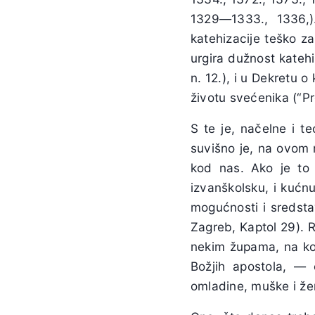
1329—1333., 1336,)
katehizacije teško za
urgira dužnost katehiz
n. 12.), i u Dekretu 
životu svećenika (“Pre
S te je, načelne i te
suvišno je, na ovom 
kod nas. Ako je to
izvanškolsku, i kućn
mogućnosti i sredstav
Zagreb, Kaptol 29). 
nekim župama, na koj
Božjih apostola, — 
omladine, muške i žens