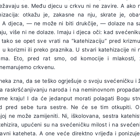
Izležavaju se. Među djecu u crkvu ni ne zavire. A ako 
zacija: otkažu je, zakasne na nju, skrate je, obav
o. A djeca, — ne može ni biti drukčije, — dolaze na s
aju, više ni ne dolaze. Imaju i djeca oči: kad svećeniku
I tako se opet sve vrati na “katehizaciju” pred krizmu i
 u korizmi ili preko praznika. U stvari katehizacije n
a. Eto, pred rat smo, od komocije i mlakosti, z
zanemarujemo crkvenu.
neka zna, da se teško ogrješuje o svoju svećeničku i 
na raskršćanjivanju naroda i na neminovnom propada
ome kraju! I da će jedanput morati polagati Bogu st
d pred sebe tura sestre. Ne će se tim otkupiti. 
oj ne može zamijeniti. Ni, iškolovana, sestra katehist
ehizira, upućeni su na svećeničku milost i na svećenič
avni kateheta. A one veće direktno vrijeđa i ponizuje