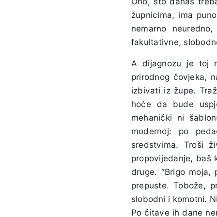
Ono, što danas treba
župnicima, ima puno,
nemarno neuredno, 
fakultativne, slobodn
A dijagnozu je toj n
prirodnog čovjeka, 
izbivati iz župe. Tra
hoće da bude uspje
mehanički ni šablon
modernoj: po peda
sredstvima. Troši ž
propovijedanje, baš k
druge. “Brigo moja, 
prepuste. Tobože, pr
slobodni i komotni. N
Po čitave ih dane ne