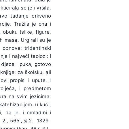
cirala se je i vršila,
tavo tadanje crkveno
cije. Tražila je ona i
 obuku (slike, figure,
h masa. Urgirali su je
e obnove: tridentinski
je i najveći teolozi: i
m djece i puka, gotovo
njige: za školsku, ali
ovi propisi i upute. I
toljeća, i predmetom
ura na svim jezicima:
katehizacijom: u kući,
 da je, i omladini i
. 2., 565., § 2., 1329-
župnici (kan. 467. § L,