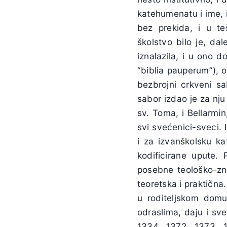
katehumenatu i ime, i
bez prekida, i u te
školstvo bilo je, dal
iznalazila, i u ono d
“biblia pauperum”), o
bezbrojni crkveni sab
sabor izdao je za nju 
sv. Toma, i Bellarmin
svi svećenici-sveci. 
i za izvanškolsku kat
kodificirane upute.
posebne teološko-zna
teoretska i praktična
u roditeljskom domu
odraslima, daju i sveć
1334., 1372., 1373., 1