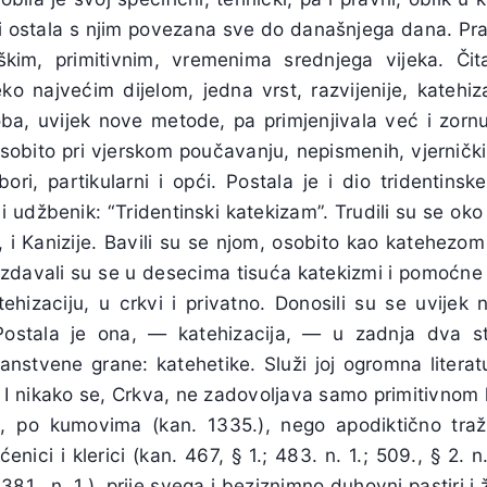
 ostala s njim povezana sve do današnjega dana. Prakti
škim, primitivnim, vremenima srednjega vijeka. Či
eko najvećim dijelom, jedna vrst, razvijenije, katehiza
oba, uvijek nove metode, pa primjenjivala već i zornu
sobito pri vjerskom poučavanju, nepismenih, vjernički
ori, partikularni i opći. Postala je i dio tridentinsk
i udžbenik: “Tridentinski katekizam”. Trudili su se oko n
, i Kanizije. Bavili su se njom, osobito kao katehezo
Izdavali su se u desecima tisuća katekizmi i pomoćne k
ehizaciju, u crkvi i privatno. Donosili su se uvijek n
 Postala je ona, — katehizacija, — u zadnja dva s
nstvene grane: katehetike. Služi joj ogromna literat
. I nikako se, Crkva, ne zadovoljava samo primitivnom 
, po kumovima (kan. 1335.), nego apodiktično traži,
enici i klerici (kan. 467, § 1.; 483. n. 1.; 509., § 2. n
381., n. 1.), prije svega i beziznimno duhovni pastiri i 