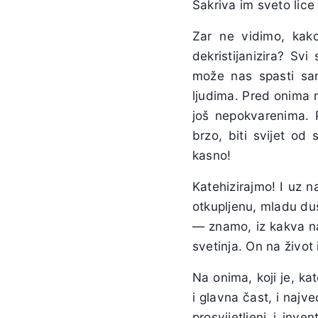
Sakriva im sveto lice
Zar ne vidimo, kako 
dekristijanizira? Sv
može nas spasti sam
ljudima. Pred onima 
još nepokvarenima. Pr
brzo, biti svijet od
kasno!
Katehizirajmo! I uz 
otkupljenu, mladu dušu
— znamo, iz kakva n
svetinja. On na život
Na onima, koji je, ka
i glavna čast, i najv
prosvijetljeni i inve