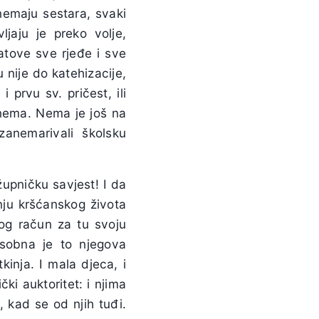
nemaju sestara, svaki
ljaju je preko volje,
atove sve rjeđe i sve
 nije do katehizacije,
 prvu sv. pričest, ili
i nema. Nema je još na
anemarivali školsku
župničku savjest! I da
nju kršćanskog života
rog račun za tu svoju
Osobna je to njegova
kinja. I mala djeca, i
ki auktoritet: i njima
, kad se od njih tuđi.