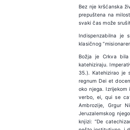
Bez nje kršćanska ži
prepuštena na milost
svaki čas može srušit
Indispenzabilna je 
klasičnog “misionarenj
Božja je Crkva bila
katehiziraju. Imperat
35.). Katehizirao je
regnum Dei et docens
oko njega. Izrijekom
verbo, ei, qui se cat
Ambrozije, Grgur Ni
Jeruzalemskog njegov
knjizi: “De catechiza
nešto institutivno, i 