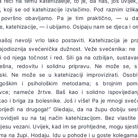
 reći na temu katehizaeije, to je, da nas, još uvije
 koji se od katehizacije izvlačimo. Pod raznim izlikam
površno obavljamo. Pa je tim praktično, — u da
e, katehizacije, — i ubijamo. Osipaju nam se djeca i o
ašoj nevolji vrlo lako postaviti. Katehizacija je pr
najodioznija svećenička dužnost. Veže svećenika: ne
ži od njega točnost i red. Sili ga na ozbiljan, sustava
šna, redovitu i solidnu pripravu. Ne može se, s 
ski. Ne može se u katehizaciji improvizirati. Osobi
goškim i psihološkim metodama; s brojnim poma
ivce; nameće žrtve. Baš kao i solidno ispovijeda
ao i briga za bolesnike. Još i više! Pa je mnogi sveće
prijeđi na drugoga!” Gledaju, da na župu dobiju ses
ovidjeli su na taj način katehizacijom. Bez vlastite
ijesu vezani. Uvijek, kad im se prohtjedne, mogu sjesti 
ma na župi. Hodaju. Idu u pohode i u goste kolegama