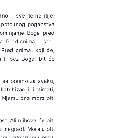
no i sve temeljitije,
Od potpunog poganstva
pominjanje Boga pred
a. Pred onima, u srcu
. Pred onima, koji će,
u li bez Boga, bit će
a se borimo za svaku,
atehizaciji, i otimati,
 Njemu ona mora biti
t. Ali njihova će biti
j nagradi. Moraju biti
šoj katehizaciji pravi