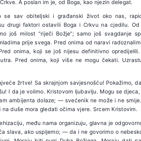
 Crkve. A poslan im je, od Boga, kao njezin delegat.
se sav obiteljski i građanski život oko nas, rapid
i su drugi faktori ostavili Boga i Crkvu na cjedilu. 
o još milost “riječi Božje”; samo još svagdanje s
mladima prije svega. Pred onima od naravi radoznalim
ed onima, koji se još nijesu definitivno opredijelili
 sutra. Pred onima, koji više ne mogu čekati. Uzrast
najveće žrtve! Sa skrajnjom savjesnošću! Pokažimo, d
! I da je volimo. Kristovom ljubavlju. Mogu se djeca, k
am ambijenta dolaze; — svećenik ne može i ne smije.
 i na duše mora gledati očima vjere. Srcem Kristovim.
tehizaciju, među nama organizuju, glavna je odgovornos
eća slava, ako uspijemo; — da i ne govorimo o nebesko
ntivni. Moraju biti puni Duha Božjega. Moraju dati na