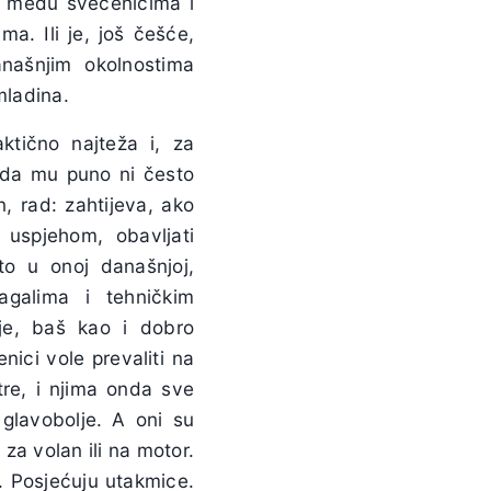
k, među svećenicima i
a. Ili je, još češće,
našnjim okolnostima
mladina.
aktično najteža i, za
 da mu puno ni često
n, rad: zahtijeva, ako
uspjehom, obavljati
to u onoj današnjoj,
galima i tehničkim
nje, baš kao i dobro
nici vole prevaliti na
tre, i njima onda sve
 glavobolje. A oni su
za volan ili na motor.
. Posjećuju utakmice.