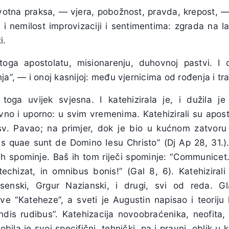
votna praksa, — vjera, pobožnost, pravda, krepost, —
 i nemilost improvizaciji i sentimentima: zgrada na la
i.
stoga apostolatu, misionarenju, duhovnoj pastvi. I 
a”, — i onoj kasnijoj: među vjernicima od rođenja i tra
 toga uvijek svjesna. I katehizirala je, i dužila j
ivno i uporno: u svim vremenima. Katehizirali su aposto
 sv. Pavao; na primjer, dok je bio u kućnom zatvor
 quae sunt de Domino Iesu Christo” (Dj Ap 28, 31.). Ka
 ih spominje. Baš ih tom riječi spominje: “Communicet…
echizat, in omnibus bonis!” (Gal 8, 6). Katehizirali 
senski, Grgur Nazianski, i drugi, svi od reda. Gl
e “Kateheze”, a sveti je Augustin napisao i teoriju k
ndis rudibus”. Katehizacija novoobraćenika, neofita, 
dobila je svoj specifični, tehnički, pa i pravni, oblik 