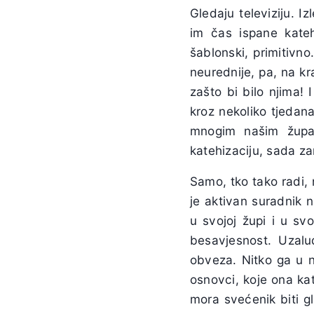
Gledaju televiziju. 
im čas ispane katehi
šablonski, primitivn
neurednije, pa, na kr
zašto bi bilo njima! 
kroz nekoliko tjedana
mnogim našim župam
katehizaciju, sada 
Samo, tko tako radi, 
je aktivan suradnik 
u svojoj župi i u sv
besavjesnost. Uzalu
obveza. Nitko ga u nj
osnovci, koje ona kat
mora svećenik biti gl