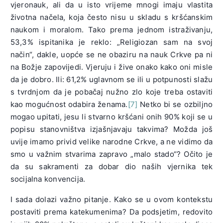
vjeronauk, ali da u isto vrijeme mnogi imaju vlastita
životna načela, koja često nisu u skladu s kršćanskim
naukom i moralom. Tako prema jednom istraživanju,
53,3% ispitanika je reklo: „Religiozan sam na svoj
način“, dakle, uopće se ne obaziru na nauk Crkve pa ni
na Božje zapovijedi. Vjeruju i žive onako kako oni misle
da je dobro. Ili: 61,2% uglavnom se ili u potpunosti slažu
s tvrdnjom da je pobačaj nužno zlo koje treba ostaviti
kao mogućnost odabira ženama.
[7]
Netko bi se ozbiljno
mogao upitati, jesu li stvarno kršćani onih 90% koji se u
popisu stanovništva izjašnjavaju takvima? Možda još
uvije imamo privid velike narodne Crkve, a ne vidimo da
smo u važnim stvarima zapravo „malo stado“? Očito je
da su sakramenti za dobar dio naših vjernika tek
socijalna konvencija.
I sada dolazi važno pitanje. Kako se u ovom kontekstu
postaviti prema katekumenima? Da podsjetim, redovito