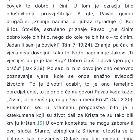
čovjek to dobro i čini. U tom je ozračju bilo
oduševljenje prosvjetitelja. A gle, Pavao govori
drugačije: „Znanje nadima, a ljubav izgrađuje (1 Kor
8,1b). Štoviše, skrušeno priznaje Pavao: „Ne činim
dobro koje bih htio, nego zlo koje ne bih htio – to činim.
Jadan li sam ja čovjek!“ (Rim 7, 19.24). Znanje, pa čak ni
vjera nisu dovoljni, kako to tvrdo napominje Jakov: „Ti
vjeruješ da je jedan Bog? Dobro činiš! I đavli vjeruju, i
dršću“ (Jak 2,19). Po sebi bi bilo dovoljno ono osnovno
poznavanje vjere, koje se onda snažno svjedoči
životom. To je životni odabir, to je ono temeljno
opredjeljenje, to je ono o čemu govori Pavao kada kaže:
„Živim, ali ne više ja, nego živi u meni Krist“ (Gal 2,20).
Prisjetimo se: u vremenu progonstva bilo je i
katekumena koji su život dali za Krista te su tako bili
krvlju kršteni.
[5]
U ovom kontekstu ne mogu zaboraviti
ovaj slučaj. Starac, izbjeglica iz Srijema, otpušta se iz
bolnice kao neizlječiv. Ostaje mu koji mjesec dana