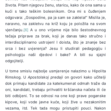
života. Pitam njegovu ženu, staricu, kako će ona sama u
kući s tako teškim bolesnikom. Ona mi s čuđenjem
odgovara: „Gospodine, pa ja sam se zaklela!“ Mislila je,
naravno, na zakletvu na križ koju je položila na svom
vjenčanju.
[6]
A u ono vrijeme nije bilo šestodnevnog
tečaja priprave za brak, koji je danas tako stručno i
interdisciplinarno ustrojen! I doista, što je znanje bez
srca i bez uvjerenja? Jesu li studirali pedagogiju i
psihologiju naši djedovi i bake? A bili su sjajni
odgojitelji.
U tome smislu najbolje usmjerenje nalazimo u Hipolita
Rimskog. U
Apostolskoj predaji
on govori kako učitelji
dok primaju kandidate za katekumenat odmah traže da
oni, kandidati, trebaju prihvatiti kršćanska načela ili će
biti odbijeni. To se odnosi na one koji prave poganske
kipove, koji vode javne kuće, koji žive u nezakonitim
vezama, itd. Tek tada mogu pristupiti pouci. Nakon