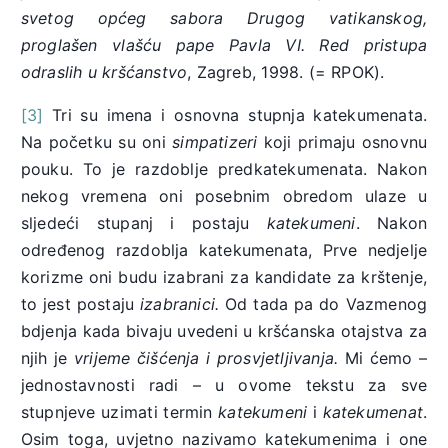
svetog općeg sabora Drugog vatikanskog,
proglašen vlašću pape Pavla VI. Red pristupa
odraslih u kršćanstvo
, Zagreb, 1998. (= RPOK).
[3]
Tri su imena i osnovna stupnja katekumenata.
Na početku su oni
simpatizeri
koji primaju osnovnu
pouku. To je razdoblje predkatekumenata. Nakon
nekog vremena oni posebnim obredom ulaze u
sljedeći stupanj i postaju
katekumeni
. Nakon
određenog razdoblja katekumenata, Prve nedjelje
korizme oni budu izabrani za kandidate za krštenje,
to jest postaju
izabranici.
Od tada pa do Vazmenog
bdjenja kada bivaju uvedeni u kršćanska otajstva za
njih je
vrijeme čišćenja i prosvjetljivanja.
Mi ćemo –
jednostavnosti radi – u ovome tekstu za sve
stupnjeve uzimati termin
katekumeni
i
katekumenat
.
Osim toga, uvjetno nazivamo katekumenima i one