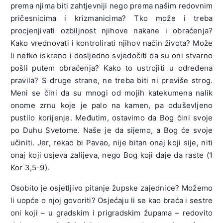
prema njima biti zahtjevniji nego prema našim redovnim
pričesnicima i krizmanicima? Tko može i treba
procjenjivati ozbiljnost njihove nakane i obraćenja?
Kako vrednovati i kontrolirati njihov način života? Može
li netko iskreno i dosljedno svjedočiti da su oni stvarno
pošli putem obraćenja? Kako to ustrojiti u određena
pravila? S druge strane, ne treba biti ni previše strog.
Meni se čini da su mnogi od mojih katekumena nalik
onome zrnu koje je palo na kamen, pa oduševljeno
pustilo korijenje. Međutim, ostavimo da Bog čini svoje
po Duhu Svetome. Naše je da sijemo, a Bog će svoje
učiniti. Jer, rekao bi Pavao, nije bitan onaj koji sije, niti
onaj koji usjeva zalijeva, nego Bog koji daje da raste (1
Kor 3,5-9).
Osobito je osjetljivo pitanje župske zajednice? Možemo
li uopće o njoj govoriti? Osjećaju li se kao braća i sestre
oni koji – u gradskim i prigradskim župama – redovito