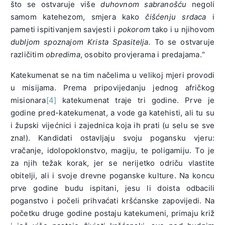
što se ostvaruje više
duhovnom sabranošću
negoli
samom katehezom, smjera kako
čišćenju srdaca
i
pameti ispitivanjem savjesti i
pokorom
tako i u njihovom
dubljom spoznajom Krista Spasitelja
. To se ostvaruje
različitim
obredima
, osobito provjerama i predajama.“
Katekumenat se na tim načelima u velikoj mjeri provodi
u misijama. Prema pripovijedanju jednog afričkog
misionara
[4]
katekumenat traje tri godine. Prve je
godine pred-katekumenat, a vode ga katehisti, ali tu su
i župski vijećnici i zajednica koja ih prati (u selu se sve
zna!). Kandidati ostavljaju svoju pogansku vjeru:
vračanje, idolopoklonstvo, magiju, te poligamiju. To je
za njih težak korak, jer se nerijetko odriču vlastite
obitelji, ali i svoje drevne poganske kulture. Na koncu
prve godine budu ispitani, jesu li doista odbacili
poganstvo i počeli prihvaćati kršćanske zapovijedi. Na
početku druge godine postaju katekumeni, primaju križ