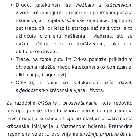
Drugo, katekumeni se
vježbaju u kršćanskom
životu
potpomognuti primjerom i podrškom jamaca
i kumova, ali i cijele kršćanske zajednice. Taj njihov
put treba biti prijelaz iz staroga načina života, a to
uključuje promjenu mišljenja i vladanja, što se
nužno očituje kako u društvenom, tako i u
obiteljskom životu.
Treće, na tome putu im Crkva pomaže prikladnim
obredima
(službe riječi, katekumensko pomazanje,
otklinjanja, blagoslovi).
Četvrto, i sami se katekumeni
uče davati
svjedočanstvo
kršćanske vjere i života.
Za razdoblje
čišćenja i prosvjetljivanja
, koje redovito
nastupa poslije obreda izbora, odnosno upisa imena
Prve nedjelje korizme i traje do slavljenja sakramenta
kršćanske inicijacije u Vazmenom bdjenju, Prethodne
napomene vele: „U ovo vrijeme
snažnija priprava duha
,