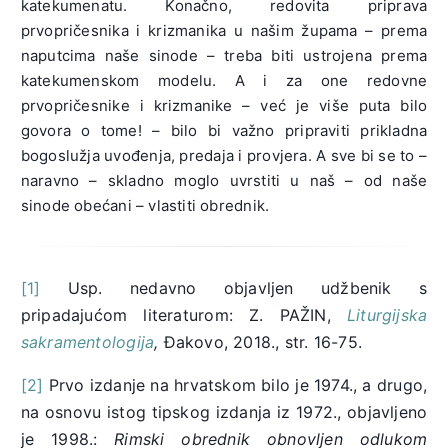
katekumenatu. Konačno, redovita priprava
prvopričesnika i krizmanika u našim župama – prema
naputcima naše sinode – treba biti ustrojena prema
katekumenskom modelu. A i za one redovne
prvopričesnike i krizmanike – već je više puta bilo
govora o tome! – bilo bi važno pripraviti prikladna
bogoslužja uvođenja, predaja i provjera. A sve bi se to –
naravno – skladno moglo uvrstiti u naš – od naše
sinode obećani – vlastiti obrednik.
[1]
Usp. nedavno objavljen udžbenik s
pripadajućom literaturom: Z. PAŽIN,
Liturgijska
sakramentologija
,
Đakovo, 2018., str. 16-75.
[2]
Prvo izdanje na hrvatskom bilo je 1974., a drugo,
na osnovu istog tipskog izdanja iz 1972., objavljeno
je 1998.:
Rimski obrednik obnovljen odlukom