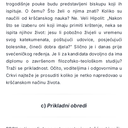
trogodišnje pouke budu predstavljeni biskupu koji ih
ispituje. O čemu? Što želi o njima znati? Koliko su
naučili od kršćanskog nauka? Ne. Veli Hipolit: „Nakon
što se izaberu oni koji imaju primiti krštenje, neka se
ispita njihov život: jesu li pobožno živjeli u vremenu
svog katekumenata, poštujući udovice, posjećujući
bolesnike, čineći dobra djela?“ Slično je i danas prije
svećeničkog ređenja. Je li za kandidata dovoljno da ima
diplomu o završenom filozofsko-teološkom studiju?
Traži se prikladnost. Očito, voditeljima i odgovornima u
Crkvi najteže je prosuditi koliko je netko napredovao u
kršćanskom načinu života.
c)
Prikladni obredi