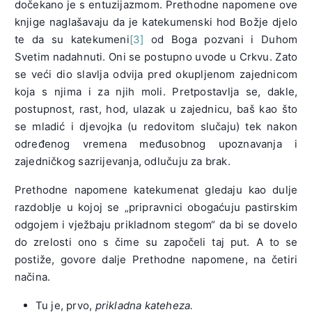
dočekano je s entuzijazmom. Prethodne napomene ove
knjige naglašavaju da je katekumenski hod Božje djelo
te da su katekumeni
[3]
od Boga pozvani i Duhom
Svetim nadahnuti. Oni se postupno uvode u Crkvu. Zato
se veći dio slavlja odvija pred okupljenom zajednicom
koja s njima i za njih moli. Pretpostavlja se, dakle,
postupnost, rast, hod, ulazak u zajednicu, baš kao što
se mladić i djevojka (u redovitom slučaju) tek nakon
određenog vremena međusobnog upoznavanja i
zajedničkog sazrijevanja, odlučuju za brak.
Prethodne napomene katekumenat gledaju kao dulje
razdoblje u kojoj se „pripravnici obogaćuju pastirskim
odgojem i vježbaju prikladnom stegom“ da bi se dovelo
do zrelosti ono s čime su započeli taj put. A to se
postiže, govore dalje Prethodne napomene, na četiri
načina.
Tu je, prvo,
prikladna kateheza.