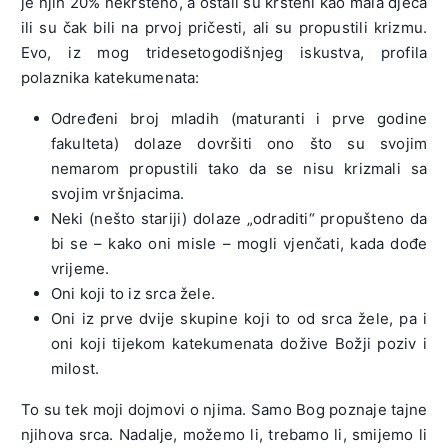
je njih 20% nekršteno, a ostali su kršteni kao mala djeca
ili su čak bili na prvoj pričesti, ali su propustili krizmu.
Evo, iz mog tridesetogodišnjeg iskustva, profila
polaznika katekumenata:
Određeni broj mladih (maturanti i prve godine
fakulteta) dolaze dovršiti ono što su svojim
nemarom propustili tako da se nisu krizmali sa
svojim vršnjacima.
Neki (nešto stariji) dolaze „odraditi“ propušteno da
bi se – kako oni misle – mogli vjenčati, kada dođe
vrijeme.
Oni koji to iz srca žele.
Oni iz prve dvije skupine koji to od srca žele, pa i
oni koji tijekom katekumenata dožive Božji poziv i
milost.
To su tek moji dojmovi o njima. Samo Bog poznaje tajne
njihova srca. Nadalje, možemo li, trebamo li, smijemo li