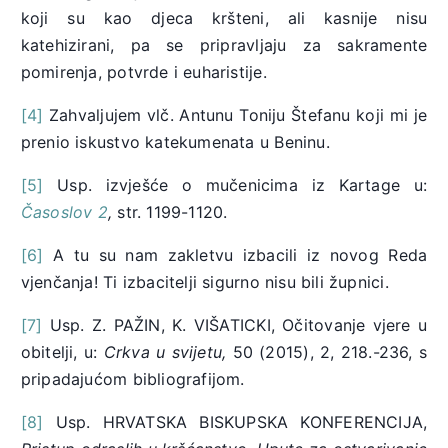
koji su kao djeca kršteni, ali kasnije nisu
katehizirani, pa se pripravljaju za sakramente
pomirenja, potvrde i euharistije.
[4]
Zahvaljujem vlč. Antunu Toniju Štefanu koji mi je
prenio iskustvo katekumenata u Beninu.
[5]
Usp. izvješće o mučenicima iz Kartage u:
Časoslov 2
,
str. 1199-1120.
[6]
A tu su nam zakletvu izbacili iz novog Reda
vjenčanja! Ti izbacitelji sigurno nisu bili župnici.
[7]
Usp. Z. PAŽIN, K. VIŠATICKI, Očitovanje vjere u
obitelji, u:
Crkva u svijetu,
50 (2015), 2, 218.-236, s
pripadajućom bibliografijom.
[8]
Usp. HRVATSKA BISKUPSKA KONFERENCIJA,