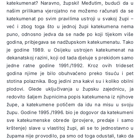
katekumenat? Naravno, župski! Međutim, budući da u
našim prilikama vjerojatno ne možemo računati da se
katekumenat po svim pravilima ustroji u svakoj župi –
već i zbog toga što u jednoj župi katekumena nema
puno, odnosno jedva da se nađe po koji tijekom više
godina, pribjegava se nadžupskom katekumenatu. Tako
je godine 1989. u Osijeku ustrojen katekumenat na
dekanatskoj razini, koji od tada djeluje s prekidom samo
jedne ratne godine 1991./1992. Kroz ovih trideset
godina njime je bilo obuhvaćeno preko tisuću i pet
stotina polaznika. Bog jedini zna kakvi su i koliko obilni
plodovi. Glede uključivanja u župsku zajednicu, ja
redovito šaljem župnicima popis katekumena iz njihove
župe, a katekumene potičem da idu na misu u svoju
župu. Godine 1995./1996. bio je dogovor da katekumeni
sve katekumenske obrede (provjere, predaje i samo
krštenje) slave u vlastitoj župi, ali se to jednostavno u
župama nije provodilo, pa smo od toga odustali, tako da