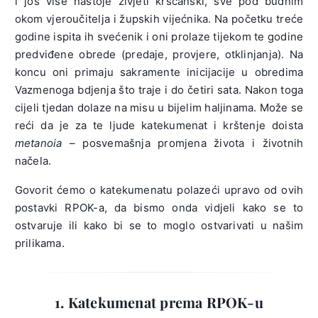
i još više nastoje živjeti kršćanski, sve pod budnim
okom vjeroučitelja i župskih vijećnika. Na početku treće
godine ispita ih svećenik i oni prolaze tijekom te godine
predviđene obrede (predaje, provjere, otklinjanja). Na
koncu oni primaju sakramente inicijacije u obredima
Vazmenoga bdjenja što traje i do četiri sata. Nakon toga
cijeli tjedan dolaze na misu u bijelim haljinama. Može se
reći da je za te ljude katekumenat i krštenje doista
metanoia
– posvemašnja promjena života i životnih
načela.
Govorit ćemo o katekumenatu polazeći upravo od ovih
postavki RPOK-a, da bismo onda vidjeli kako se to
ostvaruje ili kako bi se to moglo ostvarivati u našim
prilikama.
1. Katekumenat prema RPOK-u