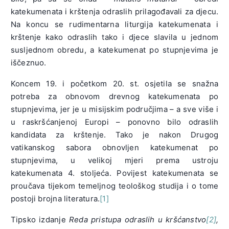
katekumenata i krštenja odraslih prilagođavali za djecu.
Na koncu se rudimentarna liturgija katekumenata i
krštenje kako odraslih tako i djece slavila u jednom
susljednom obredu, a katekumenat po stupnjevima je
iščeznuo.
Koncem 19. i početkom 20. st. osjetila se snažna
potreba za obnovom drevnog katekumenata po
stupnjevima, jer je u misijskim područjima – a sve više i
u raskršćanjenoj Europi – ponovno bilo odraslih
kandidata za krštenje. Tako je nakon Drugog
vatikanskog sabora obnovljen katekumenat po
stupnjevima, u velikoj mjeri prema ustroju
katekumenata 4. stoljeća. Povijest katekumenata se
proučava tijekom temeljnog teološkog studija i o tome
postoji brojna literatura.
[1]
Tipsko izdanje
Reda pristupa odraslih u kršćanstvo
[2]
,