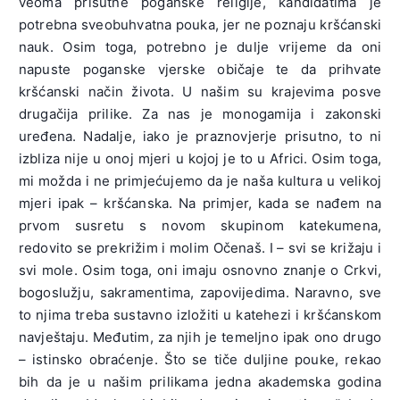
veoma prisutne poganske religije, kandidatima je
potrebna sveobuhvatna pouka, jer ne poznaju kršćanski
nauk. Osim toga, potrebno je dulje vrijeme da oni
napuste poganske vjerske običaje te da prihvate
kršćanski način života. U našim su krajevima posve
drugačija prilike. Za nas je monogamija i zakonski
uređena. Nadalje, iako je praznovjerje prisutno, to ni
izbliza nije u onoj mjeri u kojoj je to u Africi. Osim toga,
mi možda i ne primjećujemo da je naša kultura u velikoj
mjeri ipak – kršćanska. Na primjer, kada se nađem na
prvom susretu s novom skupinom katekumena,
redovito se prekrižim i molim Očenaš. I – svi se križaju i
svi mole. Osim toga, oni imaju osnovno znanje o Crkvi,
bogoslužju, sakramentima, zapovijedima. Naravno, sve
to njima treba sustavno izložiti u katehezi i kršćanskom
navještaju. Međutim, za njih je temeljno ipak ono drugo
– istinsko obraćenje. Što se tiče duljine pouke, rekao
bih da je u našim prilikama jedna akademska godina