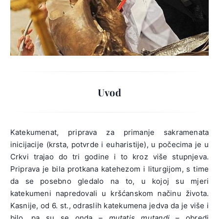
Uvod
Katekumenat, priprava za primanje sakramenata
inicijacije (krsta, potvrde i euharistije), u počecima je u
Crkvi trajao do tri godine i to kroz više stupnjeva.
Priprava je bila protkana katehezom i liturgijom, s time
da se posebno gledalo na to, u kojoj su mjeri
katekumeni napredovali u kršćanskom načinu života.
Kasnije, od 6. st., odraslih katekumena jedva da je više i
bilo, pa su se onda –
mutatis mutandi –
obredi