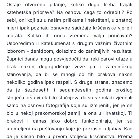
Ostaje otvoreno pitanje, koliko dugo treba trajati
katehetska priprava? Na osnovu čega to odrediti? Po
sebi, oni koji su u našim prilikama i nekršteni, u znatnoj
mjeri ipak poznaju osnovne sadržaje kršćanske vjere i
morala. Koliko ih onda vremena valja poučavati?
Usporedimo li katekumenat s drugim važnim životnim
izborom – ženidbom, dolazimo do zanimljivih rezultata.
Župnici danas mogu posvjedočiti da neki parovi ulaze u
brak nakon dugogodišnje veze pa i zajedničkog
stanovanja, da bi se mnogi od tih brakova nakon
nekoliko godina ipak raspali. S druge strane, znademo
da je šezdesetih i sedamdesetih godina prošlog
stoljeća još uvijek bilo slučajeva da su se mladi vjenčali
samo na osnovu fotografija koje su izmijenili, jer je on
bio u nekoj prekomorskoj zemlji a ona u Hrvatskoj. Ti
brakovi i danas jako dobro funkcioniraju, jer su
utemeljeni na poštovanju koje je preraslo u ljubav. Kao
da je slično bilo u prvom stoljeću kršćanstva. Prema