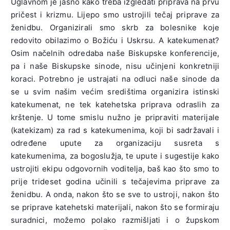
Uglavnom je jasno kako treba izgledati priprava na prvu
pričest i krizmu. Lijepo smo ustrojili tečaj priprave za
ženidbu. Organizirali smo skrb za bolesnike koje
redovito obilazimo o Božiću i Uskrsu. A katekumenat?
Osim načelnih odredaba naše Biskupske konferencije,
pa i naše Biskupske sinode, nisu učinjeni konkretniji
koraci. Potrebno je ustrajati na odluci naše sinode da
se u svim našim većim središtima organizira istinski
katekumenat, ne tek katehetska priprava odraslih za
krštenje. U tome smislu nužno je pripraviti materijale
(katekizam) za rad s katekumenima, koji bi sadržavali i
određene upute za organizaciju susreta s
katekumenima, za bogoslužja, te upute i sugestije kako
ustrojiti ekipu odgovornih voditelja, baš kao što smo to
prije trideset godina učinili s tečajevima priprave za
ženidbu. A onda, nakon što se sve to ustroji, nakon što
se priprave katehetski materijali, nakon što se formiraju
suradnici, možemo polako razmišljati i o župskom