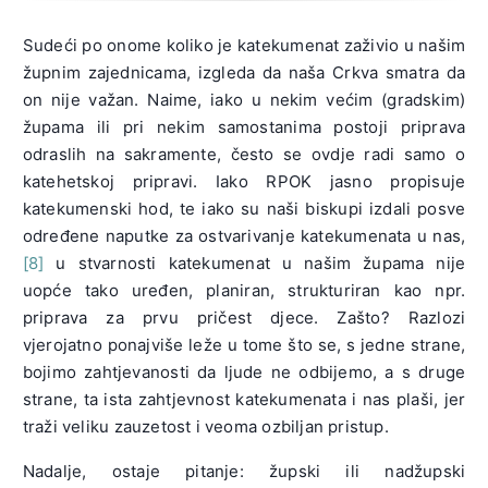
Sudeći po onome koliko je katekumenat zaživio u našim
župnim zajednicama, izgleda da naša Crkva smatra da
on nije važan. Naime, iako u nekim većim (gradskim)
župama ili pri nekim samostanima postoji priprava
odraslih na sakramente, često se ovdje radi samo o
katehetskoj pripravi. Iako RPOK jasno propisuje
katekumenski hod, te iako su naši biskupi izdali posve
određene naputke za ostvarivanje katekumenata u nas,
[8]
u stvarnosti katekumenat u našim župama nije
uopće tako uređen, planiran, strukturiran kao npr.
priprava za prvu pričest djece. Zašto? Razlozi
vjerojatno ponajviše leže u tome što se, s jedne strane,
bojimo zahtjevanosti da ljude ne odbijemo, a s druge
strane, ta ista zahtjevnost katekumenata i nas plaši, jer
traži veliku zauzetost i veoma ozbiljan pristup.
Nadalje, ostaje pitanje: župski ili nadžupski