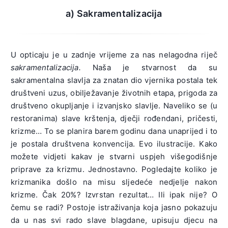
a) Sakramentalizacija
U opticaju je u zadnje vrijeme za nas nelagodna riječ
sakramentalizacija.
Naša je stvarnost da su
sakramentalna slavlja za znatan dio vjernika postala tek
društveni uzus, obilježavanje životnih etapa, prigoda za
društveno okupljanje i izvanjsko slavlje. Naveliko se (u
restoranima) slave krštenja, dječji rođendani, pričesti,
krizme… To se planira barem godinu dana unaprijed i to
je postala društvena konvencija. Evo ilustracije. Kako
možete vidjeti kakav je stvarni uspjeh višegodišnje
priprave za krizmu. Jednostavno. Pogledajte koliko je
krizmanika došlo na misu sljedeće nedjelje nakon
krizme. Čak 20%? Izvrstan rezultat… Ili ipak nije? O
čemu se radi? Postoje istraživanja koja jasno pokazuju
da u nas svi rado slave blagdane, upisuju djecu na