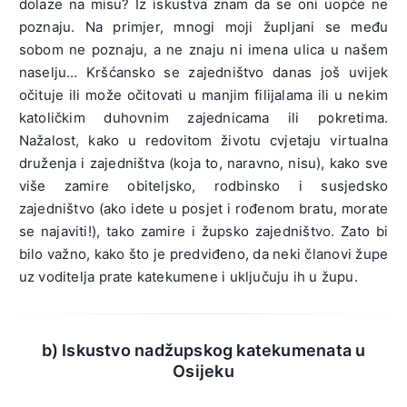
dolaze na misu? Iz iskustva znam da se oni uopće ne
poznaju. Na primjer, mnogi moji župljani se među
sobom ne poznaju, a ne znaju ni imena ulica u našem
naselju… Kršćansko se zajedništvo danas još uvijek
očituje ili može očitovati u manjim filijalama ili u nekim
katoličkim duhovnim zajednicama ili pokretima.
Nažalost, kako u redovitom životu cvjetaju virtualna
druženja i zajedništva (koja to, naravno, nisu), kako sve
više zamire obiteljsko, rodbinsko i susjedsko
zajedništvo (ako idete u posjet i rođenom bratu, morate
se najaviti!), tako zamire i župsko zajedništvo. Zato bi
bilo važno, kako što je predviđeno, da neki članovi župe
uz voditelja prate katekumene i uključuju ih u župu.
b) Iskustvo nadžupskog katekumenata u
Osijeku