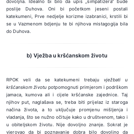
dovoljna. Idealno bi bilo da upis „simpatizera“ bude
poslije Duhova. Oni bi početkom jeseni postali
katekumeni, Prve nedjelje korizme izabranici, krstili bi
se u Vazmenom bdjenju te bi njihova mistagogija bila
do Duhova.
b) Vježba u kršćanskom životu
RPOK veli da se katekumeni trebaju
vježbati u
kršćanskom životu
potpomognuti primjerom i podrškom
jamaca, kumova ali i cijele kršćanske zajednice. Taj
njihov put, naglašava se, treba biti prijelaz iz staroga
načina života, a to uključuje promjenu mišljenja i
vladanja, što se nužno očituje kako u društvenom, tako i
u obiteljskom životu. Nije dovoljno znanje. Sokrat je
vjerovao da bi poznavanje dobra bilo dovoljno da