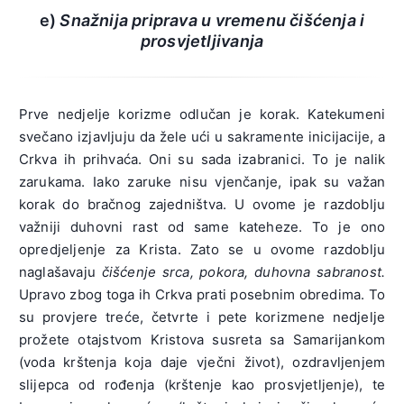
e)
Snažnija priprava u vremenu čišćenja i
prosvjetljivanja
Prve nedjelje korizme odlučan je korak. Katekumeni
svečano izjavljuju da žele ući u sakramente inicijacije, a
Crkva ih prihvaća. Oni su sada izabranici. To je nalik
zarukama. Iako zaruke nisu vjenčanje, ipak su važan
korak do bračnog zajedništva. U ovome je razdoblju
važniji duhovni rast od same kateheze. To je ono
opredjeljenje za Krista. Zato se u ovome razdoblju
naglašavaju
čišćenje srca, pokora, duhovna sabranost.
Upravo zbog toga ih Crkva prati posebnim obredima. To
su provjere treće, četvrte i pete korizmene nedjelje
prožete otajstvom Kristova susreta sa Samarijankom
(voda krštenja koja daje vječni život), ozdravljenjem
slijepca od rođenja (krštenje kao prosvjetljenje), te