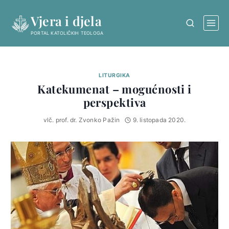
Skip
Vjera i djela
to
content
PORTAL KATOLIČKIH TEOLOGA
LITURGIKA
Katekumenat – mogućnosti i
perspektiva
vlč. prof. dr. Zvonko Pažin
9. listopada 2020.