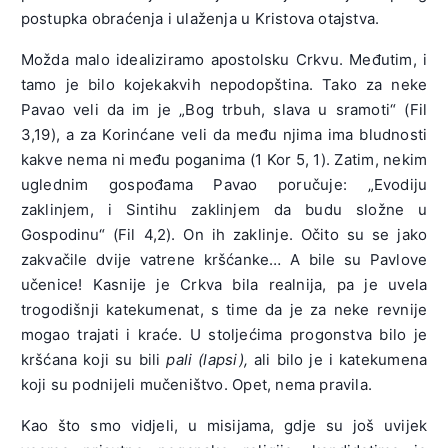
postupka obraćenja i ulaženja u Kristova otajstva.
Možda malo idealiziramo apostolsku Crkvu. Međutim, i
tamo je bilo kojekakvih nepodopština. Tako za neke
Pavao veli da im je „Bog trbuh, slava u sramoti“ (Fil
3,19), a za Korinćane veli da među njima ima bludnosti
kakve nema ni među poganima (1 Kor 5, 1). Zatim, nekim
uglednim gospođama Pavao poručuje: „Evodiju
zaklinjem, i Sintihu zaklinjem da budu složne u
Gospodinu“ (Fil 4,2). On ih zaklinje. Očito su se jako
zakvačile dvije vatrene kršćanke… A bile su Pavlove
učenice! Kasnije je Crkva bila realnija, pa je uvela
trogodišnji katekumenat, s time da je za neke revnije
mogao trajati i kraće. U stoljećima progonstva bilo je
kršćana koji su bili
pali (lapsi),
ali bilo je i katekumena
koji su podnijeli mučeništvo. Opet, nema pravila.
Kao što smo vidjeli, u misijama, gdje su još uvijek