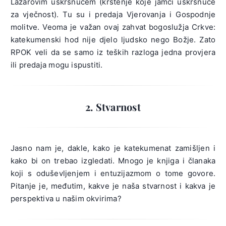
Lazarovim uskrsnućem (krštenje koje jamči uskrsnuće
za vječnost). Tu su i predaja Vjerovanja i Gospodnje
molitve. Veoma je važan ovaj zahvat bogoslužja Crkve:
katekumenski hod nije djelo ljudsko nego Božje. Zato
RPOK veli da se samo iz teških razloga jedna provjera
ili predaja mogu ispustiti.
2. Stvarnost
Jasno nam je, dakle, kako je katekumenat zamišljen i
kako bi on trebao izgledati. Mnogo je knjiga i članaka
koji s oduševljenjem i entuzijazmom o tome govore.
Pitanje je, međutim, kakve je naša stvarnost i kakva je
perspektiva u našim okvirima?