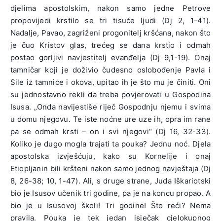
djelima apostolskim, nakon samo jedne Petrove
propovijedi krstilo se tri tisuće ljudi (Dj 2, 1-41).
Nadalje, Pavao, zagriženi progonitelj kršćana, nakon što
je čuo Kristov glas, trećeg se dana krstio i odmah
postao gorljivi navjestitelj evanđelja (Dj 9,1-19). Onaj
tamničar koji je doživio čudesno oslobođenje Pavla i
Sile iz tamnice i okova, upitao ih je što mu je činiti. Oni
su jednostavno rekli da treba povjerovati u Gospodina
Isusa. „Onda navijestiše riječ Gospodnju njemu i svima
u domu njegovu. Te iste noćne ure uze ih, opra im rane
pa se odmah krsti – on i svi njegovi“ (Dj 16, 32-33).
Koliko je dugo mogla trajati ta pouka? Jednu noć. Djela
apostolska izvješćuju, kako su Kornelije i onaj
Etiopljanin bili kršteni nakon samo jednog navještaja (Dj
8, 26-38; 10, 1-47). Ali, s druge strane, Juda Iškariotski
bio je Isusov učenik tri godine, pa je na koncu propao. A
bio je u Isusovoj školi! Tri godine! Što reći? Nema
pravila. Pouka je tek jedan isječak cjelokupnog