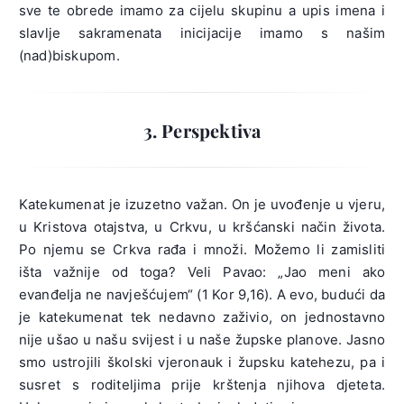
sve te obrede imamo za cijelu skupinu a upis imena i
slavlje sakramenata inicijacije imamo s našim
(nad)biskupom.
3. Perspektiva
Katekumenat je izuzetno važan. On je uvođenje u vjeru,
u Kristova otajstva, u Crkvu, u kršćanski način života.
Po njemu se Crkva rađa i množi. Možemo li zamisliti
išta važnije od toga? Veli Pavao: „Jao meni ako
evanđelja ne navješćujem“ (1 Kor 9,16). A evo, budući da
je katekumenat tek nedavno zaživio, on jednostavno
nije ušao u našu svijest i u naše župske planove. Jasno
smo ustrojili školski vjeronauk i župsku katehezu, pa i
susret s roditeljima prije krštenja njihova djeteta.