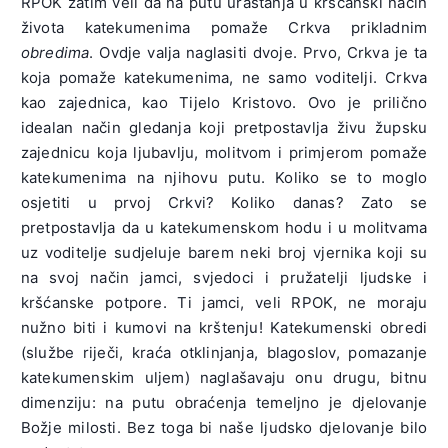
RPOK zatim veli da na putu urastanja u kršćanski način
života katekumenima pomaže Crkva prikladnim
obredima
. Ovdje valja naglasiti dvoje. Prvo, Crkva je ta
koja pomaže katekumenima, ne samo voditelji. Crkva
kao zajednica, kao Tijelo Kristovo. Ovo je prilično
idealan način gledanja koji pretpostavlja živu župsku
zajednicu koja ljubavlju, molitvom i primjerom pomaže
katekumenima na njihovu putu. Koliko se to moglo
osjetiti u prvoj Crkvi? Koliko danas? Zato se
pretpostavlja da u katekumenskom hodu i u molitvama
uz voditelje sudjeluje barem neki broj vjernika koji su
na svoj način jamci, svjedoci i pružatelji ljudske i
kršćanske potpore. Ti jamci, veli RPOK, ne moraju
nužno biti i kumovi na krštenju! Katekumenski obredi
(službe riječi, kraća otklinjanja, blagoslov, pomazanje
katekumenskim uljem) naglašavaju onu drugu, bitnu
dimenziju: na putu obraćenja temeljno je djelovanje
Božje milosti. Bez toga bi naše ljudsko djelovanje bilo