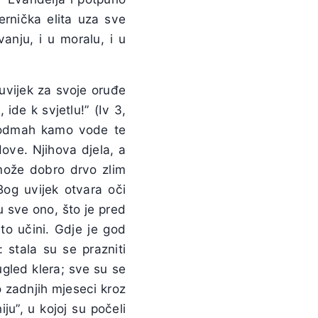
jernička elita uza sve
vanju, i u moralu, i u
i uvijek za svoje oruđe
, ide k svjetlu!” (Iv 3,
u odmah kamo vode te
dove. Njihova djela, a
 može dobro drvo zlim
Bog uvijek otvara oči
u sve ono, što je pred
 to učini. Gdje je god
 stala su se prazniti
ugled klera; sve su se
o zadnjih mjeseci kroz
ju”, u kojoj su počeli