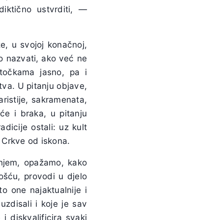
iktično ustvrditi, —
e, u svojoj konačnoj,
o nazvati, ako već ne
točkama jasno, pa i
stva. U pitanju objave,
haristije, sakramenata,
oće i braka, u pitanju
dicije ostali: uz kult
u Crkve od iskona.
enjem, opažamo, kako
šću, provodi u djelo
o one najaktualnije i
uzdisali i koje je sav
i diskvalificira svaki