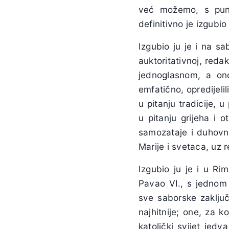
već možemo, s puno 
definitivno je izgubio
Izgubio ju je i na s
auktoritativnoj, red
jednoglasnom, a on
emfatično, opredijelil
u pitanju tradicije, u
u pitanju grijeha i o
samozataje i duhovnos
Marije i svetaca, uz 
Izgubio ju je i u R
Pavao VI., s jednom
sve saborske zaključ
najhitnije; one, za k
katolički svijet jedv