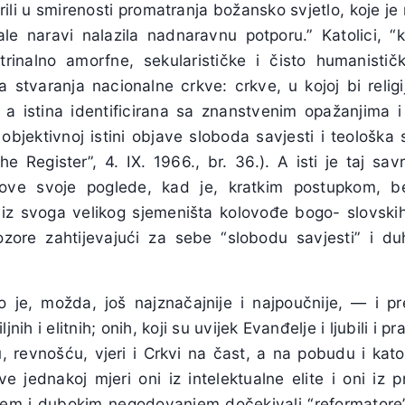
rili u smirenosti promatranja božansko svjetlo, koje je 
le naravi nalazila nadnaravnu potporu.” Katolici, “
rinalno amorfne, sekularističke i čisto humanističk
 stvaranja nacionalne crkve: crkve, u kojoj bi relig
 a istina identificirana sa znanstvenim opažanjima i
i objektivnoj istini objave sloboda savjesti i teološka
The Register”, 4. IX. 1966., br. 36.). A isti je taj sav
 ove svoje poglede, kad je, kratkim postupkom, b
io iz svoga velikog sjemeništa kolovođe bogo- slovski
zore zahtijevajući za sebe “slobodu savjesti” i d
o je, možda, još najznačajnije i najpoučnije, — i 
nih i elitnih; onih, koji su uvijek Evanđelje i ljubili i pra
 revnošću, vjeri i Crkvi na čast, a na pobudu i katol
e jednakoj mjeri oni iz intelektualne elite i oni iz 
jem i dubokim negodovanjem dočekivali “reformatore