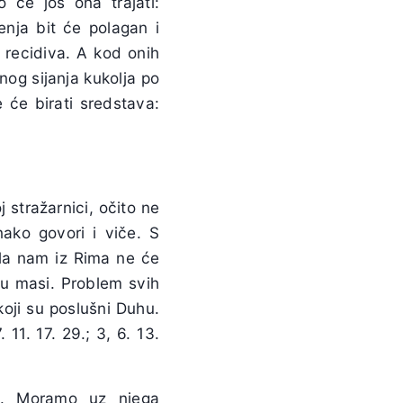
 će još ona trajati:
enja bit će polagan i
 recidiva. A kod onih
snog sijanja kukolja po
 će birati sredstava:
j stražarnici, očito ne
nako govori i viče. S
ala nam iz Rima ne će
 u masi. Problem svih
 koji su poslušni Duhu.
 11. 17. 29.; 3, 6. 13.
ti. Moramo uz njega