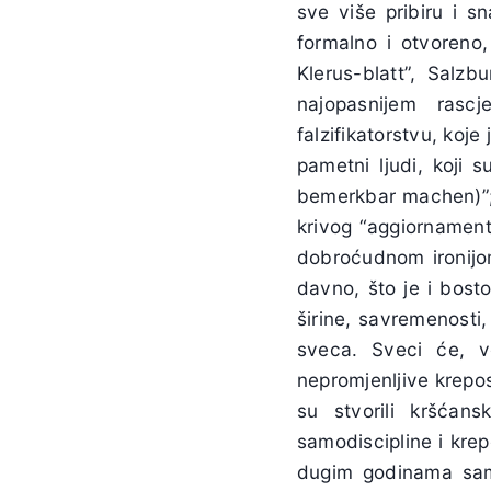
sve više pribiru i sn
formalno i otvoreno,
Klerus-blatt”, Salz
najopasnijem rasc
falzifikatorstvu, koje
pametni ljudi, koji 
bemerkbar machen)”; sv
krivog “aggiornamenta
dobroćudnom ironijom 
davno, što je i bost
širine, savremenosti,
sveca. Sveci će, v
nepromjenljive krepost
su stvorili kršćans
samodiscipline i krep
dugim godinama samoć