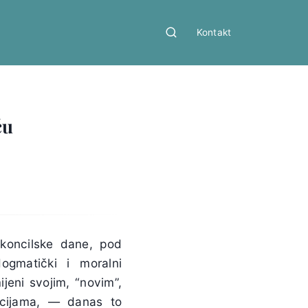
Kontakt
ću
 koncilske dane, pod
ogmatički i moralni
jeni svojim, “novim”,
cepcijama, — danas to