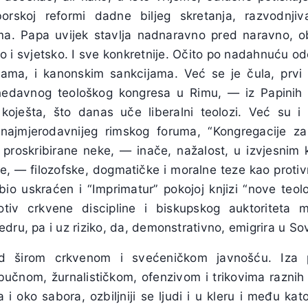
orskoj reformi dadne biljeg skretanja, razvodnjiv
a. Papa uvijek stavlja nadnaravno pred naravno, o
 i svjetsko. I sve konkretnije. Očito po nadahnuću odo
jama, i kanonskim sankcijama. Već se je čula, prvi
edavnog teološkog kongresa u Rimu, — iz Papinih us
koješta, što danas uče liberalni teolozi. Već su i s
najmjerodavnijeg rimskog foruma, “Kongregacije za 
 i proskribirane neke, — inače, nažalost, u izvjesnim 
ne, — filozofske, dogmatičke i moralne teze kao proti
io uskraćen i “Imprimatur” pokojoj knjizi “nove teolo
otiv crkvene discipline i biskupskog auktoriteta m
dru, pa i uz riziko, da, demonstrativno, emigrira u So
ed širom crkvenom i svećeničkom javnošću. Iza 
bučnom, žurnalističkom, ofenzivom i trikovima raznih 
 i oko sabora, ozbiljniji se ljudi i u kleru i među kat