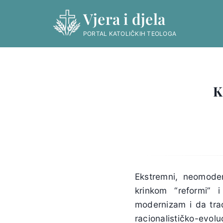
Skip
Vjera i djela
to
content
PORTAL KATOLIČKIH TEOLOGA
K
Ekstremni, neomoder
krinkom “reformi” 
modernizam i da trad
racionalističko-evol