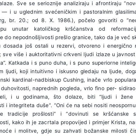
alaze. Sve se serioznije analiziraju i afrontiraju “nov
 — i u uglednim svećeničkim i pastoralnim glasilim
burg, br. 20.; od 8. X. 1986.), počelo govoriti o “
jepu unutar katoličkog kršćanstva od reforma
 je do nepodnošljivosti prešlo granice, tako da je već s
su dosada još ostali u rezervi, otvoreno i energično
e više i auktoritativni crkveni ljudi izlaze u javnost 
”. Katkada i s puno duha, i s puno superiorne inteligen
ljudi, koji intuitivno i iskusno gledaju na ljude, do
onski kardinal-nadbiskup Cushing, inače vrlo popular
 duhovitosti, naprednih pogleda, vrlo fino per- sidira
eli, i u godinama, što dolaze, biti “ljudi i žen
i i integriteta duše“. “Oni će na sebi nositi neospornu
ke tradicije prošlosti” i “dovinuti se kršćanske
osti, kako ih je zacrtala propovijed i primjer Krista, 
e i molitve, gdje su zahvati božanske milosti čisti