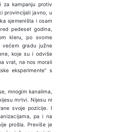
sti za kampanju protiv
 provincijali javno, u
ska sjemeništa i osam
pred pedeset godina,
nom kleru, po svome
e većem gradu južne
ene, koje su i odviše
na vrat, na nos morali
ijske eksperimente” s
oš se, mnogim kanalima,
nijesu mrtvi. Nijesu ni
rane svoje pozicije. I
ganizacijama, pa i na
je prošla. Previše je