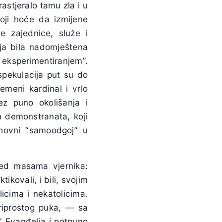
rastjeralo tamu zla i u
koji hoće da izmijene
e zajednice, služe i
ija bila nadomještena
 eksperimentiranjem”.
 spekulacija put su do
remeni kardinal i vrlo
ez puno okolišanja i
h demonstranata, koji
uhovni “samoodgoj” u
pred masama vjernika:
ktikovali, i bili, svojim
icima i nekatolicima.
priprostog puka, — sa
” Evanđelja i potpuno