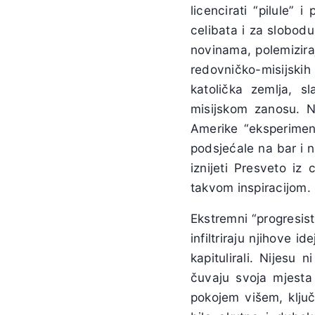
licencirati “pilule” 
celibata i za slobodu
novinama, polemizira
redovničko-misijski
katolička zemlja, 
misijskom zanosu. 
Amerike “eksperiment
podsjećale na bar i n
iznijeti Presveto iz
takvom inspiracijom.
Ekstremni “progresisti
infiltriraju njihove i
kapitulirali. Nijesu 
čuvaju svoja mjesta 
pokojem višem, ključ