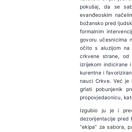
pokušaj, da se sab
evanđeoskim načelim
božansko pred ljudsko
formalnim intervenci
govoru učesnicima n
očito s aluzijom na 
crkvene strane, od 
izrijekom indicirane
kurentne i favorizira
nauci Crkve. Već je b
grlati pobunjenik pr
propovjedaonicu, kate
Izgubio ju je i pr
dezorijentacije pred 
“ekipa” za sabora, pa