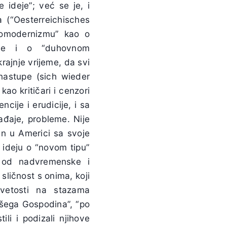
e ideje”; već se je, i
a (“Oesterreichisches
neomodernizmu” kao o
cije i o “duhovnom
krajnje vrijeme, da svi
 nastupe (sich wieder
kao kritičari i cenzori
cije i erudicije, i sa
gađaje, probleme. Nije
an u Americi sa svoje
o ideju o “novom tipu”
e od nadvremenske i
 sličnost s onima, koji
 svetosti na stazama
našega Gospodina”, “po
li i podizali njihove