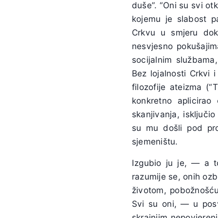
duše”. “Oni su svi otk
kojemu je slabost pa
Crkvu u smjeru dokt
nesvjesno pokušajima
socijalnim službama,
Bez lojalnosti Crkvi 
filozofije ateizma (“
konkretno aplicirao
skanjivanja, isključ
su mu došli pod pro
sjemeništu.
Izgubio ju je, — a t
razumije se, onih ozbilj
životom, pobožnošću,
Svi su oni, — u posv
skrajnjim nepovjeren