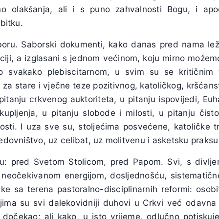
olakšanja, ali i s puno zahvalnosti Bogu, i apod
 bitku.
aboru. Saborski dokumenti, kako danas pred nama lež
akciji, a izglasani s jednom većinom, koju mirno možem
o svakako plebiscitarnom, u svim su se kritičnim 
i za stare i vječne teze pozitivnog, katoličkog, kršćan
 pitanju crkvenog auktoriteta, u pitanju ispovijedi, Eu
tkupljenja, u pitanju slobode i milosti, u pitanju čist
ti. I uza sve su, stoljećima posvećene, katoličke tra
redovništvo, uz celibat, uz molitvenu i asketsku praks
imu: pred Svetom Stolicom, pred Papom. Svi, s divlj
 neočekivanom energijom, dosljednošću, sistematično
ke sa terena pastoralno-disciplinarnih reformi: osobit
ojima su svi dalekovidniji duhovi u Crkvi već odavna 
a dočekao; ali kako, u isto vrijeme, odlučno potiskuje 