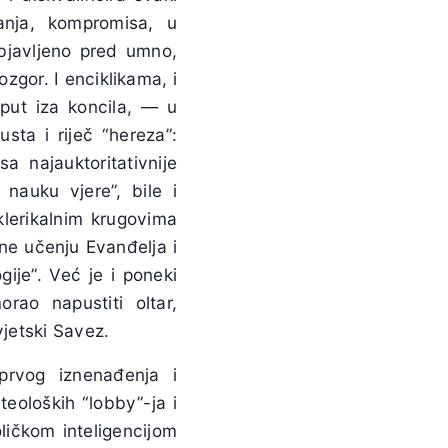
anja, kompromisa, u
bjavljeno pred umno,
zgor. I enciklikama, i
 put iza koncila, — u
ta i riječ “hereza”:
a najauktoritativnije
nauku vjere”, bile i
klerikalnim krugovima
vne učenju Evanđelja i
gije”. Već je i poneki
orao napustiti oltar,
vjetski Savez.
prvog iznenađenja i
teoloških “lobby”-ja i
oličkom inteligencijom