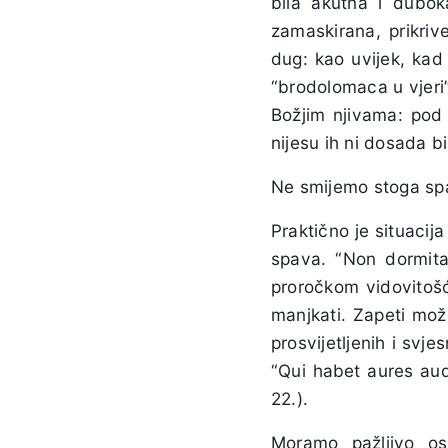
bila akutna i dubok
zamaskirana, prikriv
dug: kao uvijek, kad
“brodolomaca u vjeri” 
Božjim njivama: pod 
nijesu ih ni dosada bir
Ne smijemo stoga spa
Praktično je situacija
spava. “Non dormitab
proročkom vidovitošć
manjkati. Zapeti mož
prosvijetljenih i svje
“Qui habet aures audie
22.).
Moramo pažljivo os