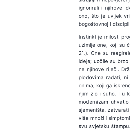
ignorirali i njihove 
ono, što je uvijek vr
bogoštovnoj i discipl
Instinkt je milosti pr
uzimlje one, koji su či
21.). One su reagir
ideje; uočile su brzo
ne njihove riječi. D
plodovima rađati, ni
onima, koji ga iskren
njim zlo i suho. I u 
modernizam uhvatio m
sjemeništa, zatvarati
više množili simptomi
svu svjetsku štampu. 