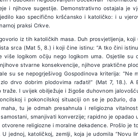
ideje i njihove sugestije. Demonstrativno ostajala je v
ijedilo kao specifično kršćansko i katoličko: i u vjero
inarnoj praksi Crkve.
ogovorio iz tih katoličkih masa. Duh prosvjetljenja, koj
sta srca (Mat 5, 8.) i koji čine istinu: “A tko čini istinu
ale više logikom očiju nego logikom uma. Osjetile s
 njihove stvarne konsekvencije, njihove praktične plo
ržale su se nepogrješivog Gospodinova kriterija: “Ne
 zlo drvo dobrim plodovima rađati!” (Mat 7, 18.). A 
o traže. I uvijek obilježuje i žigoše duhovnom jalovošć
koncilskoj i pokoncilskoj situaciji on se je požurio, da
aha, tu je odmah presahnula i religiozna vitalnost:
 samostani, smanjivati konverzije; rapidno je opadao 
 otvorene religiozne i moralne dekadence. Prošlo je t
U jednoj, katoličkoj, zemlji, koja je udomila “Novu lini