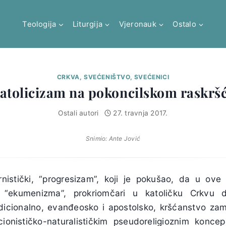
Teologija
Liturgija
Vjeronauk
Ostalo
CRKVA, SVEĆENIŠTVO, SVEĆENICI
atolicizam na pokoncilskom raskrš
Ostali autori
27. travnja 2017.
Snimio: Ante Jović
nistički, “progresizam”, koji je pokušao, da u ove
i “ekumenizma”, prokriomčari u katoličku Crkvu d
icionalno, evanđeosko i apostolsko, kršćanstvo zami
ucionističko-naturalističkim pseudoreligioznim kon