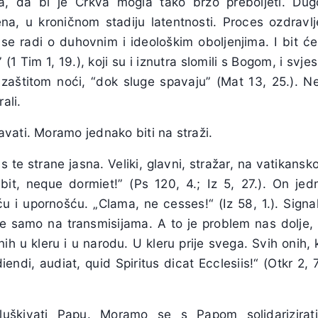
a, da bi je Crkva mogla tako brzo preboljeti. Dugo
ena, u kroničnom stadiju latentnosti. Proces ozdravlj
 se radi o duhovnim i ideološkim oboljenjima. I bit će
(1 Tim 1, 19.), koji su i iznutra slomili s Bogom, i svje
zaštitom noći, “dok sluge spavaju” (Mat 13, 25.). Ne
ali.
vati. Moramo jednako biti na straži.
 s te strane jasna. Veliki, glavni, stražar, na vatikansko
it, neque dormiet!” (Ps 120, 4.; Iz 5, 27.). On jed
u i upornošću. „Clama, ne cesses!“ (Iz 58, 1.). Sign
e samo na transmisijama. A to je problem nas dolje,
snih u kleru i u narodu. U kleru prije svega. Svih onih,
ndi, audiat, quid Spiritus dicat Ecclesiis!“ (Otkr 2, 7.
luškivati Papu. Moramo se s Papom solidarizira