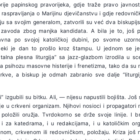
i prije papinskog pravorijeka, gdje traže pravo javno
 raspravljanja o Marijinu djevičanstvu i gdje redovnički
ju sa svojim generalom, zatvorili su već dva biskupij
h zavoda zbog manjka kandidata. A bila je to, još 
slavna po svojoj katoličkoj dubini, po svome uzor
Neki je dan to prošlo kroz štampu. U jednom se j
alna plesna liturgija” sa jazz-glazbom izrodila u sc
a psihozu masovne histerije i frenetizma, tako da su 
 crkve, a biskup je odmah zabranio sve dalje “liturg
” izgubili su bitku. Ali, — nijesu napustili bojišta. J
deje u crkveni organizam. Njihovi nosioci i propagatori 
ni položili oružja. Tvrdokorno se drže svoje linije. I b
i za katedrama, i u redakcijama, i u katoličkim or
nom, crkvenom ili redovničkom, položaju. Kriza još ni