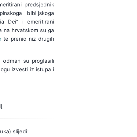
eritirani predsjednik
inskoga biblijskoga
a Dei“ i emeritirani
na na hrvatskom su ga
o
te prenio niz drugih
“ odmah su proglasili
ogu izvesti iz istupa i
t
ka) slijedi: