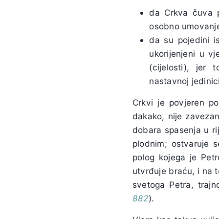
da Crkva čuva p
osobno umovanje s
da su pojedini is
ukorijenjeni u v
(cijelosti), je
nastavnoj jedinici
Crkvi je povjeren po
dakako, nije zavezan
dobara spasenja u rij
plodnim; ostvaruje s
polog kojega je Petr
utvrđuje braću, i na 
svetoga Petra, trajn
882
).