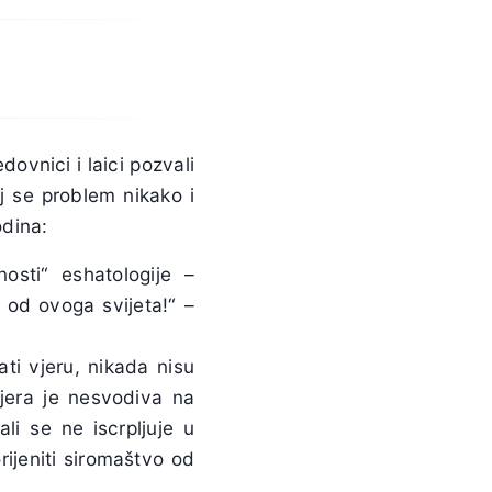
dovnici i laici pozvali
j se problem nikako i
odina:
osti“ eshatologije –
e od ovoga svijeta!“ –
ati vjeru, nikada nisu
 vjera je nesvodiva na
li se ne iscrpljuje u
orijeniti siromaštvo od