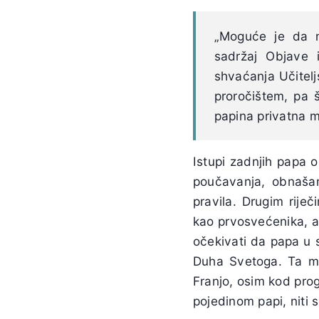
„Moguće je da n
sadržaj Objave i
shvaćanja Učitel
proročištem, pa š
papina privatna mi
Istupi zadnjih papa 
poučavanja, obnašanj
pravila. Drugim riječ
kao prvosvećenika, a 
očekivati da papa u 
Duha Svetoga. Ta mu
Franjo, osim kod prog
pojedinom papi, niti