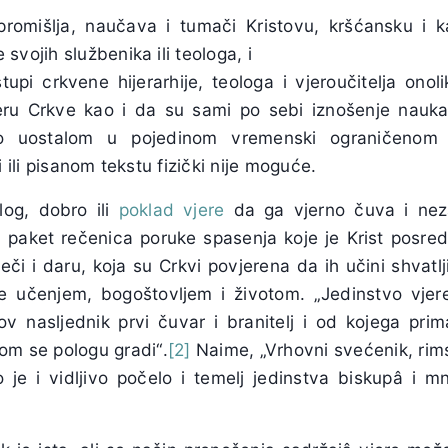
romišlja, naučava i tumači Kristovu, kršćansku i k
vojih službenika ili teologa, i
tupi crkvene hijerarhije, teologa i vjeroučitelja onoli
jeru Crkve kao i da su sami po sebi iznošenje nauka
r to uostalom u pojedinom vremenski ograničenom 
 ili pisanom tekstu fizički nije moguće.
log, dobro ili
poklad vjere
da ga vjerno čuva i neza
 paket rečenica poruke spasenja koje je Krist posr
eči i daru, koja su Crkvi povjerena da ih učini shvatlj
e učenjem, bogoštovljem i životom. „Jedinstvo vjer
ov nasljednik prvi čuvar i branitelj i od kojega pr
tom se pologu gradi“.
[2]
Naime, „Vrhovni svećenik, rims
o je i vidljivo počelo i temelj jedinstva biskupâ i mn