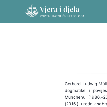
Skip
Vjera i djela
to
content
PORTAL KATOLIČKIH TEOLOGA
Gerhard Ludwig Müll
dogmatike i povijes
Münchenu (1986.–200
(2016.), urednik sab