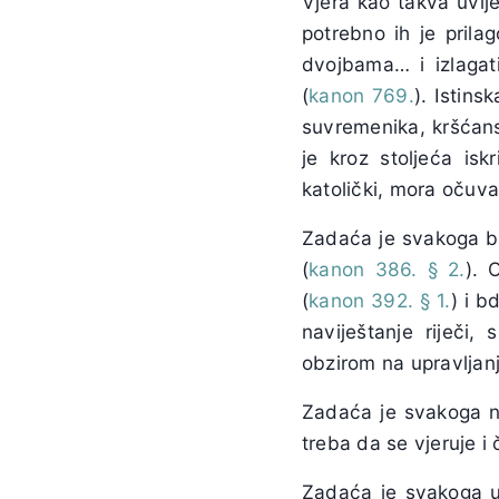
Vjera kao takva uvije
potrebno ih je prilag
dvojbama… i izlagat
(
kanon 769.
). Istins
suvremenika, kršćansk
je kroz stoljeća isk
katolički, mora očuva
Zadaća je svakoga bis
(
kanon 386. § 2.
). 
(
kanon 392. § 1.
) i b
naviještanje riječi,
obzirom na upravljan
Zadaća je svakoga nav
treba da se vjeruje i 
Zadaća je svakoga uč