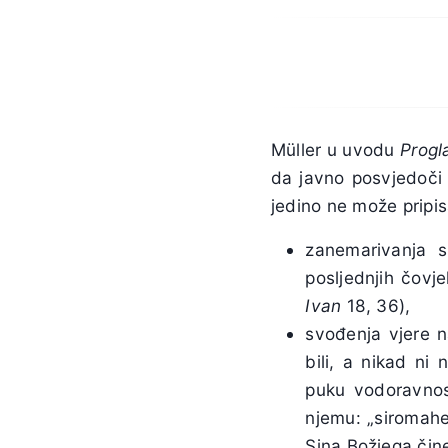
Müller u uvodu
Progl
da javno posvjedoči 
jedino ne može pripisa
zanemarivanja s
posljednjih čovje
Ivan
18, 36),
svođenja vjere na
bili, a nikad ni 
puku vodoravnost
njemu: „siromahe
Sina Božjega čine