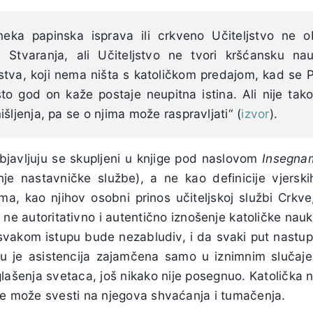
eka papinska isprava ili crkveno Učiteljstvo ne o
 Stvaranja, ali Učiteljstvo ne tvori kršćansku nau
jstva, koji nema ništa s katoličkom predajom, kad se
to god on kaže postaje neupitna istina. Ali nije tak
šljenja, pa se o njima može raspravljati“ (
izvor
).
objavljuju se skupljeni u knjige pod naslovom
Insegna
e nastavničke službe), a ne kao definicije vjerski
ima, kao njihov osobni prinos učiteljskoj službi Crkv
ne autoritativno i autentično iznošenje katoličke nau
svakom istupu bude nezabludiv, i da svaki put nastu
 je asistencija zajamčena samo u iznimnim slučaj
lašenja svetaca, još nikako nije posegnuo. Katolička 
 se može svesti na njegova shvaćanja i tumačenja.