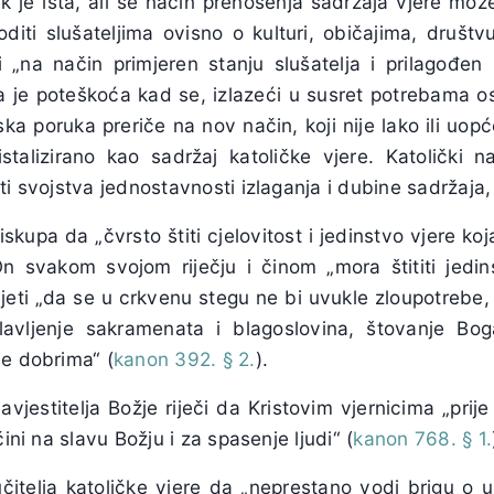
k je ista, ali se način prenošenja sadržajâ vjere mož
oditi slušateljima ovisno o kulturi, običajima, društvu
i „na način primjeren stanju slušatelja i prilagođe
ka je poteškoća kad se, izlazeći u susret potrebama o
a poruka preriče na nov način, koji nije lako ili uopć
ristalizirano kao sadržaj katoličke vjere. Katolički n
ti svojstva jednostavnosti izlaganja i dubine sadržaja, 
kupa da „čvrsto štiti cjelovitost i jedinstvo vjere koj
On svakom svojom riječju i činom „mora štititi jedi
djeti „da se u crkvenu stegu ne bi uvukle zloupotrebe
 slavljenje sakramenata i blagoslovina, štovanje B
je dobrima“ (
kanon 392. § 2.
).
jestitelja Božje riječi da Kristovim vjernicima „prij
čini na slavu Božju i za spasenje ljudi“ (
kanon 768. § 1.
itelja katoličke vjere da „neprestano vodi brigu o u