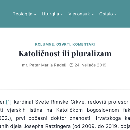
Teologija
Liturgija
Vjeronauk
Ostalo
KOLUMNE, OSVRTI, KOMENTARI
Katoličnost ili pluralizam
mr. Petar Marija Radelj
24. veljače 2019.
er,
[1]
kardinal Svete Rimske Crkve, redoviti profesor 
ti vjerskih istina na Katoličkom bogoslovnom fak
2.), prvi počasni doktor znanosti Hrvatskoga kat
ranih djela Josepha Ratzingera (od 2009. do 2019. obj