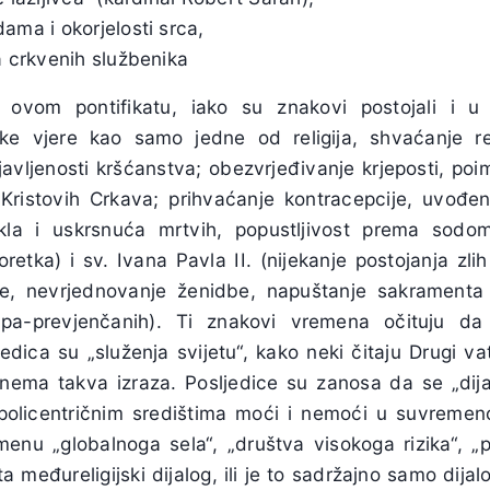
ama i okorjelosti srca,
a crkvenih službenika
 ovom pontifikatu, iako su znakovi postojali i u
ličke vjere kao samo jedne od religija, shvaćanje r
avljenosti kršćanstva; obezvrjeđivanje krjeposti, poi
ristovih Crkava; prihvaćanje kontracepcije, uvođenj
akla i uskrsnuća mrtvih, popustljivost prema sodo
etka) i sv. Ivana Pavla II. (nijekanje postojanja zli
je, nevrjednovanje ženidbe, napuštanje sakramenta
h-pa-prevjenčanih). Ti znakovi vremena očituju da 
ljedica su „služenja svijetu“, kako neki čitaju Drugi v
ema takva izraza. Posljedice su zanosa da se „dijal
s policentričnim središtima moći i nemoći u suvremeno
menu „globalnoga sela“, „društva visokoga rizika“, „p
ta međureligijski dijalog, ili je to sadržajno samo dija