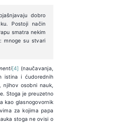
bjašnjavaju dobro
ku. Postoji način
 Papu smatra nekim
o: mnoge su stvari
menti
[4]
(naučavanja,
h istina i ćudorednih
e, njihov osobni nauk,
ke. Stoga je preuzetno
pa kao glasnogovornik
evima za kojima papa
nauka stoga ne ovisi o