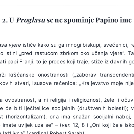
2. U
Proglasu
se ne spominje Papino ime
asa vjere
ističe kako su ga mnogi biskupi, svećenici, re
o istini „pred rastućom zbrkom oko učenja vjere“. Ta
ti papi Franji: to je proces koji traje, stiže iz davnih g
rži kršćanske onostranosti („zaborav transcendentn
kovih stvari, Isusove rečenice: „Kraljevstvo moje nij
 ovostranost, a ni religija i religioznost, žele li očuv
ne će biti lječiteljice socijalnih (društvenih bolesti);
 (horizontalizam); ona ima snažan socijalni naboj, a
 imate uvijek uza se“ –
Ivan
12, 8 i „Oni koji žele isk
 lažljivca“ (kardinal Robert Sarah),