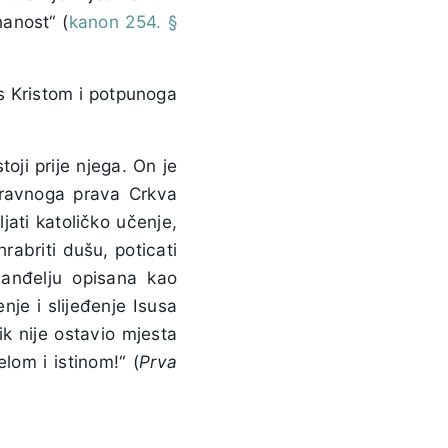
anost“ (
kanon 254. §
 s Kristom i potpunoga
toji prije njega. On je
aravnoga prava Crkva
jati katoličko učenje,
hrabriti dušu, poticati
vanđelju opisana kao
nje i slijeđenje Isusa
ik nije ostavio mjesta
lom i istinom!“ (
Prva