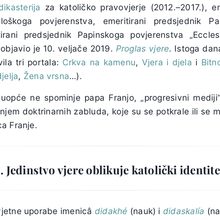
dikasterija
za katoličko pravovjerje (2012.–2017.), em
oškoga povjerenstva, emeritirani predsjednik Pap
tirani predsjednik Papinskoga povjerenstva „Ecclesi
objavio je 10. veljače 2019.
Proglas vjere
. Istoga da
ila tri portala:
Crkva na kamenu
,
Vjera i djela
i
Bitn
jelja
,
Žena vrsna
…).
uopće ne spominje papa Franjo, „progresivni mediji
njem doktrinarnih zabluda, koje su se potkrale ili se m
a Franje.
1. Jedinstvo vjere oblikuje katolički identite
jetne uporabe imenicâ
didakhé
(nauk) i
didaskalía
(nau