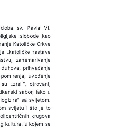
 doba sv. Pavla VI.
eligijske slobode kao
manje Katoličke Crkve
e „katoličke rastave
mstvu, zanemarivanje
h duhova, prihvaćanje
 pomirenja, uvođenje
su „zreli“, otrovani,
atikanski sabor, iako u
ogizira“ sa svijetom.
m svijetu i što je to
olicentričnih krugova
log kultura, u kojem se