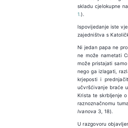
skladu cjelokupne na
1.
).
Ispovijedanje iste vje
zajedništva s Katoli
Ni jedan papa ne proi
ne može nametati Cr
može pristajati samo 
nego ga izlagati, razl
krjeposti i prednja
učvršćivanje braće u 
Krista te skrbljenje 
raznoznačnomu tumačen
Ivanova
3, 18).
U razgovoru objavljen