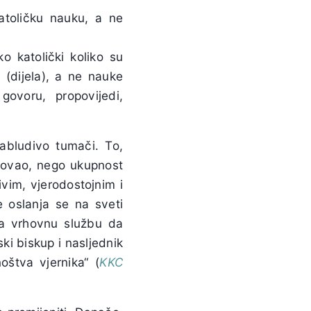
atoličku nauku, a ne
ko katolički koliko su
 (dijela), a ne nauke
govoru, propovijedi,
bludivo tumači. To,
edovao, nego ukupnost
ivim, vjerodostojnim i
e oslanja se na sveti
ima vrhovnu službu da
ki biskup i nasljednik
oštva vjernika“ (
KKC