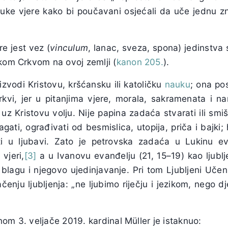
uke vjere kako bi poučavani osjećali da uče jednu zn
re jest vez (
vinculum
, lanac, sveza, spona) jedinstva
čkom Crkvom na ovoj zemlji (
kanon 205.
).
zvodi Kristovu, kršćansku ili katoličku
nauku
; ona pos
kvi, jer u pitanjima vjere, morala, sakramenata i n
uz Kristovu volju. Nije papina zadaća stvarati ili smišl
agati, ograđivati od besmislica, utopija, priča i bajki; 
čiti u ljubavi. Zato je petrovska zadaća u Lukinu e
vjeri,
[3]
a u Ivanovu evanđelju (21, 15–19) kao ljublje
o blagu i njegovo ujedinjavanje. Pri tom Ljubljeni Učen
ju ljubljenja: „ne ljubimo riječju i jezikom, nego dje
om 3. veljače 2019. kardinal Müller je istaknuo: