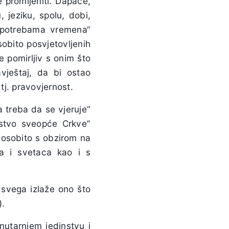
e promijeniti. Dapače,
, jeziku, spolu, dobi,
n potrebama vremena“
sobito posvjetovljenih
e pomirljiv s onim što
avještaj, da bi ostao
tj. pravovjernost.
a treba da se vjeruje“
nstvo sveopće Crkve“
, osobito s obzirom na
oga i svetaca kao i s
e svega izlaže ono što
).
nutarnjem jedinstvu i