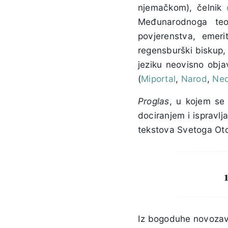
njemačkom), čelnik
Međunarodnoga teol
povjerenstva, emeri
regensburški biskup, 
jeziku neovisno objav
(
Miportal
,
Narod
,
Ned
Proglas
, u kojem se 
dociranjem i ispravlja
tekstova Svetoga Otc
Iz bogoduhe novozav