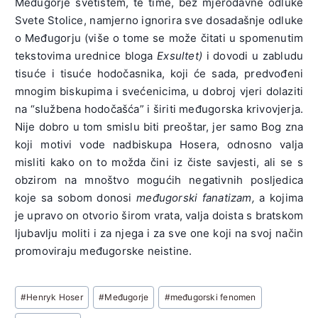
Međugorje svetištem, te time, bez mjerodavne odluke
Svete Stolice, namjerno ignorira sve dosadašnje odluke
o Međugorju (više o tome se može čitati u spomenutim
tekstovima urednice bloga
Exsultet
)
i dovodi u zabludu
tisuće i tisuće hodočasnika, koji će sada, predvođeni
mnogim biskupima i svećenicima, u dobroj vjeri dolaziti
na “službena hodočašća” i širiti međugorska krivovjerja.
Nije dobro u tom smislu biti preoštar, jer samo Bog zna
koji motivi vode nadbiskupa Hosera, odnosno valja
misliti kako on to možda čini iz čiste savjesti, ali se s
obzirom na mnoštvo mogućih negativnih posljedica
koje sa sobom donosi
međugorski fanatizam
,
a kojima
je upravo on otvorio širom vrata, valja doista s bratskom
ljubavlju moliti i za njega i za sve one koji na svoj način
promoviraju međugorske neistine.
Post
#
Henryk Hoser
#
Međugorje
#
međugorski fenomen
Tags: