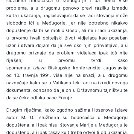
službena hodočašća u Međugorje i da nema više
problema, a u drugomu ponovo pravi razliku između
kulta i ukazanja, naglašavajući da se radi štovanja može
slobodno ići u Međugorje, jer nije potrebno nikakvo
dopuštenje da bi se molilo Gospi, ali ne i radi ukazanja;
u prvomu hvali obiteljski život vidjelaca kao poseban
uzor i stvara dojam da je sve oko njih prihvatljivo, a u
drugomu priznaje da problem vidjelaca ipak još nije
riješen; u prvomu tvrdi kako
spomenuta
Izjava
Biskupske konferencije Jugoslavije
od 10. travnja 1991. više nije na snazi, a u drugomu
naznačuje kako se u Vatikanu tek radi na izradi novoga
dokumenta, odnosno da je on u Državnomu tajništvu te
da se čeka odluka pape Franje.
Drugim riječima, kako zgodno sažima Hoserove izjave
autor M. G., službena su hodočašća u Međugorju
dopuštena, ali ipak nisu; štovanje Marije u Međugorju je
dopušteno, ali ipak takav kult treba odvojiti od ukazanja;