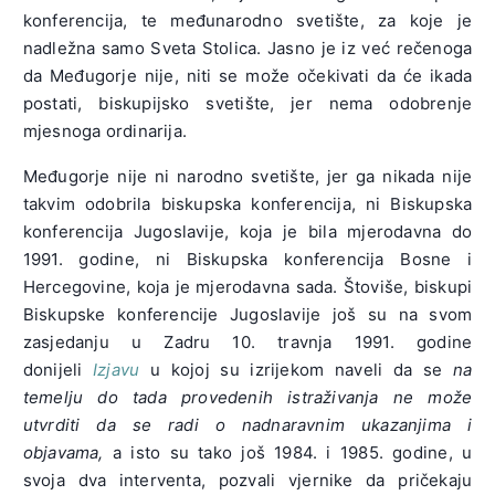
konferencija, te međunarodno svetište, za koje je
nadležna samo Sveta Stolica. Jasno je iz već rečenoga
da Međugorje nije, niti se može očekivati da će ikada
postati, biskupijsko svetište, jer nema odobrenje
mjesnoga ordinarija.
Međugorje nije ni narodno svetište, jer ga nikada nije
takvim odobrila biskupska konferencija, ni Biskupska
konferencija Jugoslavije, koja je bila mjerodavna do
1991. godine, ni Biskupska konferencija Bosne i
Hercegovine, koja je mjerodavna sada. Štoviše, biskupi
Biskupske konferencije Jugoslavije još su na svom
zasjedanju u Zadru 10. travnja 1991. godine
donijeli
Izjavu
u kojoj su izrijekom naveli da se
na
temelju do tada provedenih istraživanja ne može
utvrditi da se radi o nadnaravnim ukazanjima i
objavama
,
a isto su tako još 1984. i 1985. godine, u
svoja dva interventa, pozvali vjernike da pričekaju