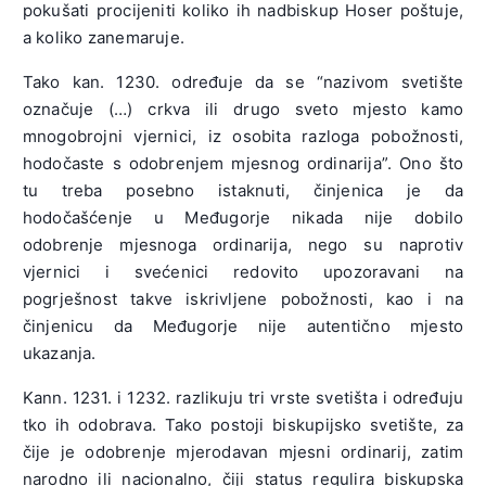
pokušati procijeniti koliko ih nadbiskup Hoser poštuje,
a koliko zanemaruje.
Tako kan. 1230. određuje da se “nazivom svetište
označuje (…) crkva ili drugo sveto mjesto kamo
mnogobrojni vjernici, iz osobita razloga pobožnosti,
hodočaste s odobrenjem mjesnog ordinarija”. Ono što
tu treba posebno istaknuti, činjenica je da
hodočašćenje u Međugorje nikada nije dobilo
odobrenje mjesnoga ordinarija, nego su naprotiv
vjernici i svećenici redovito upozoravani na
pogrješnost takve iskrivljene pobožnosti, kao i na
činjenicu da Međugorje nije autentično mjesto
ukazanja.
Kann. 1231. i 1232. razlikuju tri vrste svetišta i određuju
tko ih odobrava. Tako postoji biskupijsko svetište, za
čije je odobrenje mjerodavan mjesni ordinarij, zatim
narodno ili nacionalno, čiji status regulira biskupska