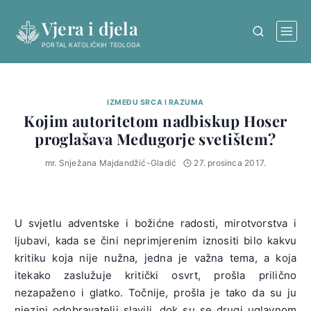
Skip
Vjera i djela
to
content
PORTAL KATOLIČKIH TEOLOGA
IZMEĐU SRCA I RAZUMA
Kojim autoritetom nadbiskup Hoser
proglašava Međugorje svetištem?
mr. Snježana Majdandžić-Gladić
27. prosinca 2017.
U svjetlu adventske i božićne radosti, mirotvorstva i
ljubavi, kada se čini neprimjerenim iznositi bilo kakvu
kritiku koja nije nužna, jedna je važna tema, a koja
itekako zaslužuje kritički osvrt, prošla prilično
nezapaženo i glatko. Točnije, prošla je tako da su ju
njezini odobravatelji slavili, dok su se drugi uglavnom