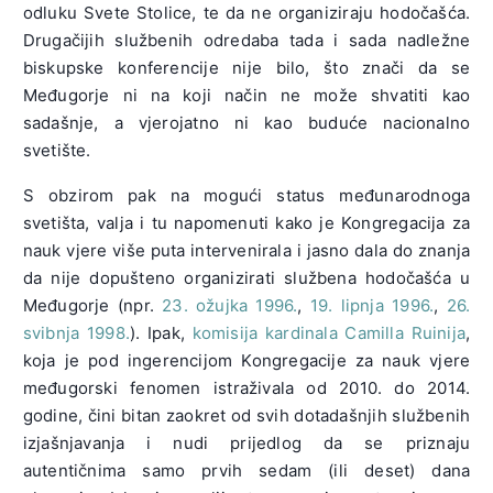
odluku Svete Stolice, te da ne organiziraju hodočašća.
Drugačijih službenih odredaba tada i sada nadležne
biskupske konferencije nije bilo, što znači da se
Međugorje ni na koji način ne može shvatiti kao
sadašnje, a vjerojatno ni kao buduće nacionalno
svetište.
S obzirom pak na mogući status međunarodnoga
svetišta, valja i tu napomenuti kako je Kongregacija za
nauk vjere više puta intervenirala i jasno dala do znanja
da nije dopušteno organizirati službena hodočašća u
Međugorje (npr.
23. ožujka 1996.
,
19. lipnja 1996.
,
26.
svibnja 1998.
). Ipak,
komisija kardinala Camilla Ruinija
,
koja je pod ingerencijom Kongregacije za nauk vjere
međugorski fenomen istraživala od 2010. do 2014.
godine, čini bitan zaokret od svih dotadašnjih službenih
izjašnjavanja i nudi prijedlog da se priznaju
autentičnima samo prvih sedam (ili deset) dana