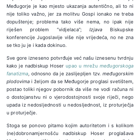
Međugorje je kao mjesto ukazanja autentično, ali to ni
nije toliko važno, jer za molitvu Gospi ionako ne treba
dopuštenje; problema tako više nema, no ipak nije
riješen problem “vidjelaca”;
Izjava
Biskupske
konferencije Jugoslavije više nije vrijedeća, no ne zna
se tko ju je i kada dokinuo.
Sve gore izneseno potvrđuje već našu iznesenu tvrdnju
kako je nadbiskup Hoser
upao u mrežu
međugorskoga
fanatizma
,
odnosno da je zaslijepljen tzv.
međugorskim
plodovima
i željom da se Međugorje proglasi svetištem,
postao toliki njegov pobornik da više ne vodi računa ni
o dostojanstvu ni o vjerodostojnosti svoje riječi, nego
upada iz nedosljednosti u nedosljednost, iz proturječja
u proturječje.
Stoga se ponovo pitamo kojim autoritetom i s kolikom
(ne)dobronamjernošću nadbiskup Hoser proglašava