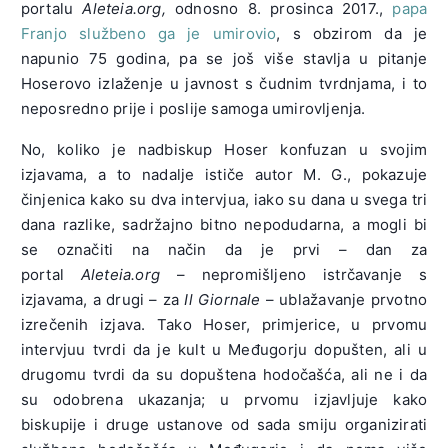
portalu
Aleteia.org
,
odnosno 8. prosinca 2017.,
papa
Franjo službeno ga je umirovio
, s obzirom da je
napunio 75 godina, pa se još više stavlja u pitanje
Hoserovo izlaženje u javnost s čudnim tvrdnjama, i to
neposredno prije i poslije samoga umirovljenja.
No, koliko je nadbiskup Hoser konfuzan u svojim
izjavama, a to nadalje ističe autor M. G., pokazuje
činjenica kako su dva intervjua, iako su dana u svega tri
dana razlike, sadržajno bitno nepodudarna, a mogli bi
se označiti na način da je prvi – dan za
portal
Aleteia.org
– nepromišljeno istrčavanje s
izjavama, a drugi – za
Il Giornale
– ublažavanje prvotno
izrečenih izjava. Tako Hoser, primjerice, u prvomu
intervjuu tvrdi da je kult u Međugorju dopušten, ali u
drugomu tvrdi da su dopuštena hodočašća, ali ne i da
su odobrena ukazanja; u prvomu izjavljuje kako
biskupije i druge ustanove od sada smiju organizirati