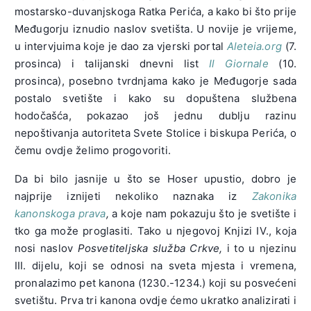
mostarsko-duvanjskoga Ratka Perića, a kako bi što prije
Međugorju iznudio naslov svetišta. U novije je vrijeme,
u intervjuima koje je dao za vjerski portal
Aleteia.org
(7.
prosinca) i talijanski dnevni list
Il Giornale
(10.
prosinca), posebno tvrdnjama kako je Međugorje sada
postalo svetište i kako su dopuštena službena
hodočašća, pokazao još jednu dublju razinu
nepoštivanja autoriteta Svete Stolice i biskupa Perića, o
čemu ovdje želimo progovoriti.
Da bi bilo jasnije u što se Hoser upustio, dobro je
najprije iznijeti nekoliko naznaka iz
Zakonika
kanonskoga prava
,
a koje nam pokazuju što je svetište i
tko ga može proglasiti. Tako u njegovoj Knjizi IV., koja
nosi naslov
Posvetiteljska služba Crkve
,
i to u njezinu
III. dijelu, koji se odnosi na sveta mjesta i vremena,
pronalazimo pet kanona (1230.-1234.) koji su posvećeni
svetištu. Prva tri kanona ovdje ćemo ukratko analizirati i