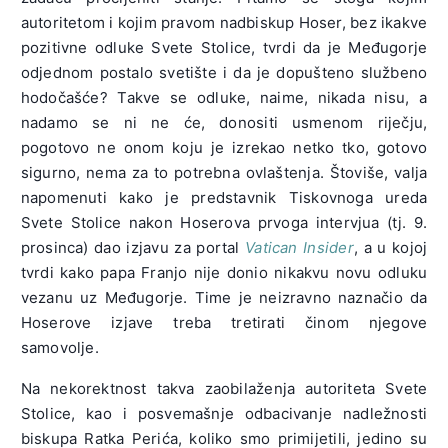
autoritetom i kojim pravom nadbiskup Hoser, bez ikakve
pozitivne odluke Svete Stolice, tvrdi da je Međugorje
odjednom postalo svetište i da je dopušteno službeno
hodočašće? Takve se odluke, naime, nikada nisu, a
nadamo se ni ne će, donositi usmenom riječju,
pogotovo ne onom koju je izrekao netko tko, gotovo
sigurno, nema za to potrebna ovlaštenja. Štoviše, valja
napomenuti kako je predstavnik Tiskovnoga ureda
Svete Stolice nakon Hoserova prvoga intervjua (tj. 9.
prosinca) dao izjavu za portal
Vatican Insider
, a u kojoj
tvrdi kako papa Franjo nije donio nikakvu novu odluku
vezanu uz Međugorje. Time je neizravno naznačio da
Hoserove izjave treba tretirati činom njegove
samovolje.
Na nekorektnost takva zaobilaženja autoriteta Svete
Stolice, kao i posvemašnje odbacivanje nadležnosti
biskupa Ratka Perića, koliko smo primijetili, jedino su