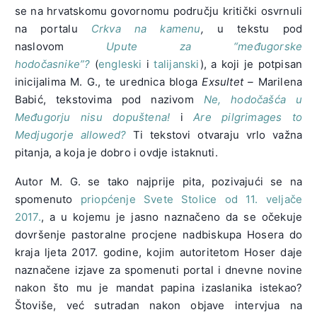
se na hrvatskomu govornomu području kritički osvrnuli
na portalu
Crkva na kamenu
,
u tekstu pod
naslovom
Upute za “međugorske
hodočasnike”?
(
engleski
i
talijanski
), a koji je potpisan
inicijalima M. G., te urednica bloga
Exsultet –
Marilena
Babić, tekstovima pod nazivom
Ne, hodočašća u
Međugorju nisu dopuštena!
i
Are pilgrimages to
Medjugorje allowed?
Ti tekstovi otvaraju vrlo važna
pitanja, a koja je dobro i ovdje istaknuti.
Autor M. G. se tako najprije pita, pozivajući se na
spomenuto
priopćenje Svete Stolice od 11. veljače
2017.
, a u kojemu je jasno naznačeno da se očekuje
dovršenje pastoralne procjene nadbiskupa Hosera do
kraja ljeta 2017. godine, kojim autoritetom Hoser daje
naznačene izjave za spomenuti portal i dnevne novine
nakon što mu je mandat papina izaslanika istekao?
Štoviše, već sutradan nakon objave intervjua na