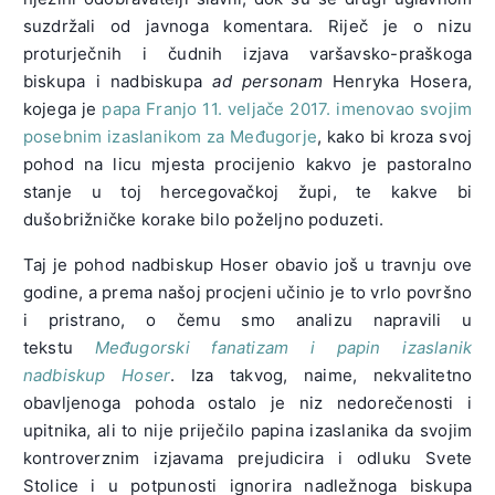
suzdržali od javnoga komentara. Riječ je o nizu
proturječnih i čudnih izjava varšavsko-praškoga
biskupa i nadbiskupa
ad personam
Henryka Hosera,
kojega je
papa Franjo 11. veljače 2017. imenovao svojim
posebnim izaslanikom za Međugorje
, kako bi kroza svoj
pohod na licu mjesta procijenio kakvo je pastoralno
stanje u toj hercegovačkoj župi, te kakve bi
dušobrižničke korake bilo poželjno poduzeti.
Taj je pohod nadbiskup Hoser obavio još u travnju ove
godine, a prema našoj procjeni učinio je to vrlo površno
i pristrano, o čemu smo analizu napravili u
tekstu
Međugorski fanatizam i papin izaslanik
nadbiskup Hoser
. Iza takvog, naime, nekvalitetno
obavljenoga pohoda ostalo je niz nedorečenosti i
upitnika, ali to nije priječilo papina izaslanika da svojim
kontroverznim izjavama prejudicira i odluku Svete
Stolice i u potpunosti ignorira nadležnoga biskupa