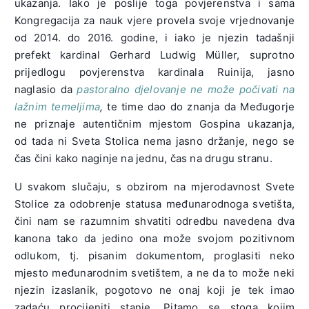
ukazanja. Iako je poslije toga povjerenstva i sama
Kongregacija za nauk vjere provela svoje vrjednovanje
od 2014. do 2016. godine, i iako je njezin tadašnji
prefekt kardinal Gerhard Ludwig Müller, suprotno
prijedlogu povjerenstva kardinala Ruinija, jasno
naglasio da
pastoralno djelovanje ne može počivati na
lažnim temeljima
,
te time dao do znanja da Međugorje
ne priznaje autentičnim mjestom Gospina ukazanja,
od tada ni Sveta Stolica nema jasno držanje, nego se
čas čini kako naginje na jednu, čas na drugu stranu.
U svakom slučaju, s obzirom na mjerodavnost Svete
Stolice za odobrenje statusa međunarodnoga svetišta,
čini nam se razumnim shvatiti odredbu navedena dva
kanona tako da jedino ona može svojom pozitivnom
odlukom, tj. pisanim dokumentom, proglasiti neko
mjesto međunarodnim svetištem, a ne da to može neki
njezin izaslanik, pogotovo ne onaj koji je tek imao
zadaću procijeniti stanje. Pitamo se stoga kojim