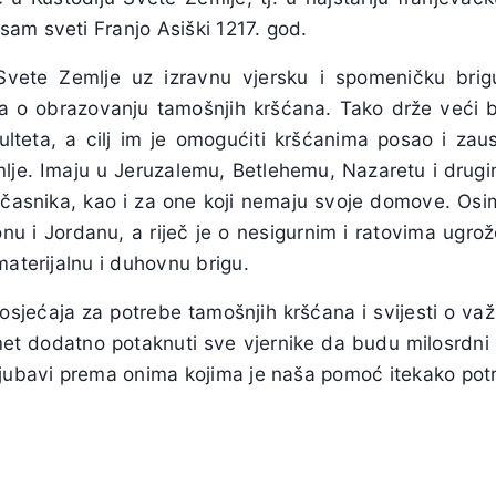
am sveti Franjo Asiški 1217. god.
 Svete Zemlje uz izravnu vjersku i spomeničku bri
o obrazovanju tamošnjih kršćana. Tako drže veći br
kulteta, a cilj im je omogućiti kršćanima posao i zaus
mlje. Imaju u Jeruzalemu, Betlehemu, Nazaretu i drugi
časnika, kao i za one koji nemaju svoje domove. Osim u
anonu i Jordanu, a riječ je o nesigurnim i ratovima ugr
materijalnu i duhovnu brigu.
osjećaja za potrebe tamošnjih kršćana i svijesti o va
et dodatno potaknuti sve vjernike da budu milosrdni i 
ljubavi prema onima kojima je naša pomoć itekako pot