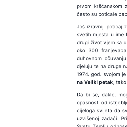
prvom kršćanskom z
često su poticale pap
Još izravniji poticaj
svetih mjesta u ime K
drugi život vjernika
oko 300 franjevaca
duhovnom očuvanju s
djeluju te na druge 
1974. god. svojom j
na Veliki petak
, tako
Da bi se, dakle, mog
opasnosti od istrjebl
cijeloga svijeta da 
uzvišenoj zadaći. Pr
Svetu Zemlju odnose 