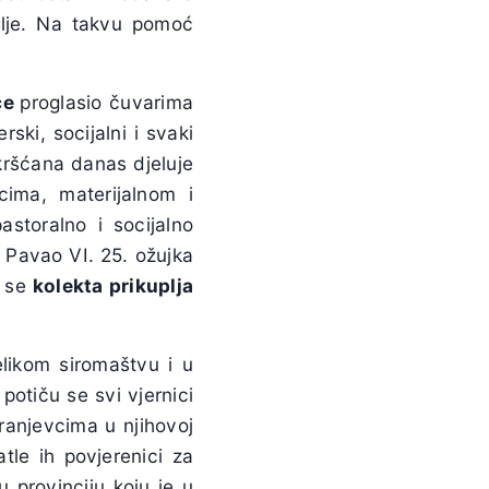
lje. Na takvu pomoć
ce
proglasio čuvarima
ski, socijalni i svaki
kršćana danas djeluje
ima, materijalnom i
storalno i socijalno
 Pavao VI. 25. ožujka
a se
kolekta prikuplja
elikom siromaštvu i u
potiču se svi vjernici
ranjevcima u njihovoj
tle ih povjerenici za
 provinciju koju je u