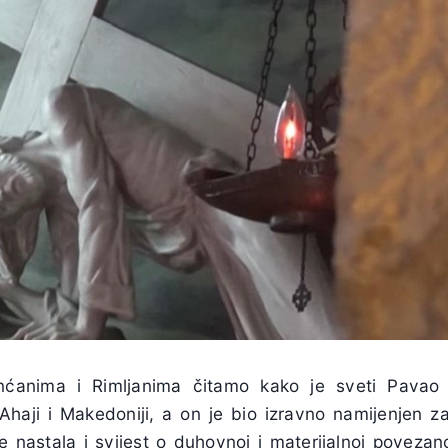
nćanima i Rimljanima čitamo kako je sveti Pavao 
 Ahaji i Makedoniji, a on je bio izravno namijenjen
e nastala i svijest o duhovnoj i materijalnoj povezano