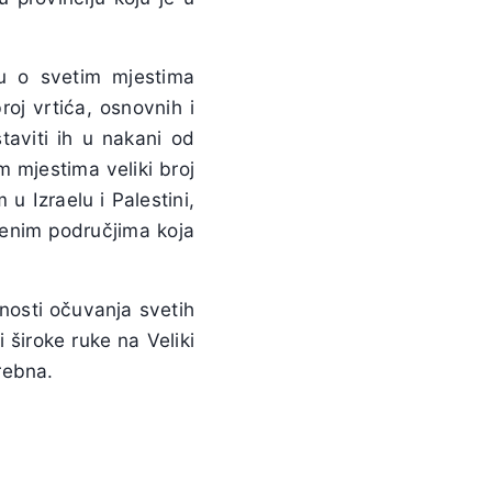
gu o svetim mjestima
oj vrtića, osnovnih i
taviti ih u nakani od
m mjestima veliki broj
 Izraelu i Palestini,
oženim područjima koja
žnosti očuvanja svetih
široke ruke na Veliki
rebna.