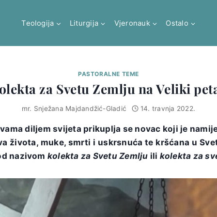
Teologija
Liturgija
Vjeronauk
Ostalo
PASTORALNE TEME
olekta za Svetu Zemlju na Veliki pet
mr. Snježana Majdandžić-Gladić
14. travnja 2022.
kvama diljem svijeta prikuplja se novac koji je nami
a života, muke, smrti i uskrsnuća te kršćana u Sveto
od nazivom
kolekta za Svetu Zemlju
ili
kolekta za sv