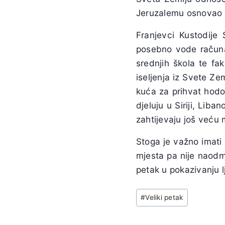
Jeruzalemu osnovao s
Franjevci Kustodije
posebno vode računa 
srednjih škola te fa
iseljenja iz Svete Ze
kuća za prihvat hodo
djeluju u Siriji, Lib
zahtijevaju još veću 
Stoga je važno imati 
mjesta pa nije naodm
petak u pokazivanju 
Post
#
Veliki petak
Tags: