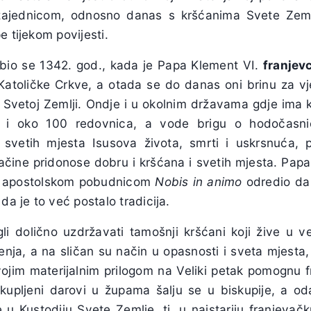
ajednicom, odnosno danas s kršćanima Svete Zem
e tijekom povijesti.
 zbio se 1342. god., kada je Papa Klement VI.
franjev
atoličke Crkve, a otada se do danas oni brinu za vjer
 u Svetoj Zemlji. Ondje i u okolnim državama gdje ima 
 i oko 100 redovnica, a vode brigu o hodočasnic
vetih mjesta Isusova života, smrti i uskrsnuća, pa
načine pridonose dobru i kršćana i svetih mjesta. Papa
e apostolskom pobudnicom
Nobis in animo
odredio d
 da je to već postalo tradicija.
li dolično uzdržavati tamošnji kršćani koji žive u v
jenja, a na sličan su način u opasnosti i sveta mjesta, 
svojim materijalnim prilogom na Veliki petak pomognu f
ikupljeni darovi u župama šalju se u biskupije, a oda
u Kustodiju Svete Zemlje, tj. u najstariju franjevačku