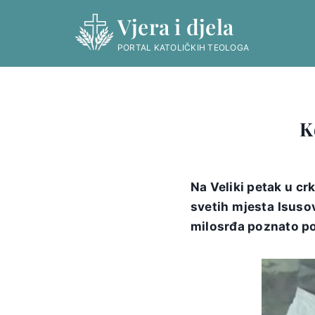
Skip
Vjera i djela
to
content
PORTAL KATOLIČKIH TEOLOGA
K
Na Veliki petak u cr
svetih mjesta Isusov
milosrđa poznato p