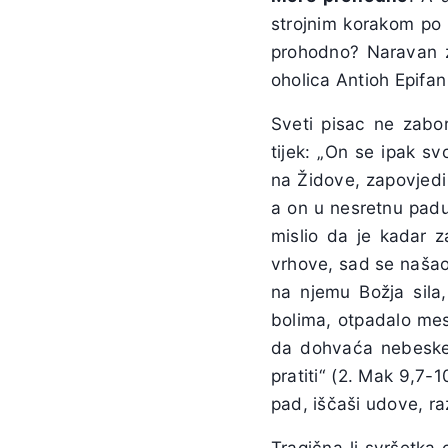
strojnim korakom po 
prohodno? Naravan z
oholica Antioh Epifa
Sveti pisac ne zabo
tijek: „On se ipak sv
na Židove, zapovjedi 
a on u nesretnu padu
mislio da je kadar z
vrhove, sad se našao 
na njemu Božja sila, 
bolima, otpadalo meso
da dohvaća nebeske 
pratiti“ (2. Mak 9,7-1
pad, iščaši udove, ra
Tragična li svršetka 