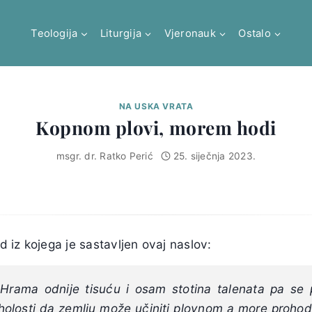
Teologija
Liturgija
Vjeronauk
Ostalo
NA USKA VRATA
Kopnom plovi, morem hodi
msgr. dr. Ratko Perić
25. siječnja 2023.
od iz kojega je sastavljen ovaj naslov:
 Hrama odnije tisuću i osam stotina talenata pa se p
oholosti da zemlju može učiniti plovnom a more prohod