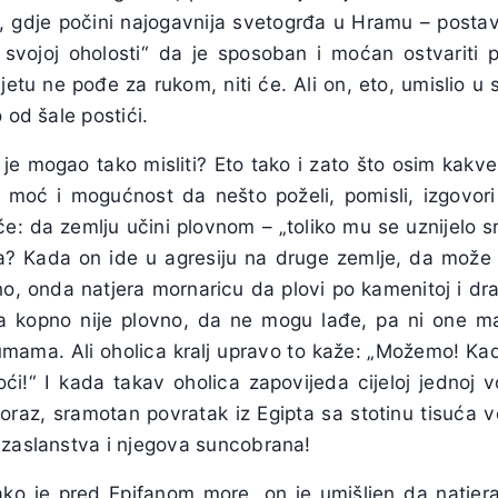
, gdje počini najogavnija svetogrđa u Hramu – postav
 svojoj oholosti“ da je sposoban i moćan ostvariti p
etu ne pođe za rukom, niti će. Ali on, eto, umislio u 
 od šale postići.
je mogao tako misliti? Eto tako i zato što osim kakv
 moć i mogućnost da nešto poželi, pomisli, izgovori
 da zemlju učini plovnom – „toliko mu se uznijelo src
? Kada on ide u agresiju na druge zemlje, da može 
no, onda natjera mornaricu da plovi po kamenitoj i dra
v da kopno nije plovno, da ne mogu lađe, pa ni one m
šumama. Ali oholica kralj upravo to kaže: „Možemo! K
!“ I kada takav oholica zapovijeda cijeloj jednoj v
oraz, sramotan povratak iz Egipta sa stotinu tisuća v
izaslanstva i njegova suncobrana!
ako je pred Epifanom more, on je umišljen da natjer