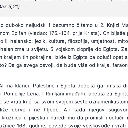
Mak 5,21).
o duboko neljudski i bezumno čitamo u 2. Knjizi Ma
anom Epifan (vladao: 175.-164. prije Krista). On bijaše
 ili helensko: jezik, kultura, filozofija, umjetnost, mito
r helenizma u svijetu. S vojskom doprije do Egipta. Za
 kraljem tih pokrajina. Iziđe iz Egipta pa odluči opet se 
o? Da ga svega osvoji, da bude više od kralja, faraon
 Ali na klancu Palestine i Egipta dočeka ga rimska d
r Pompilije Lena. I Rimljani imađahu apetita za Egipt
da se vrati kući sa svom svojom šesteroznamenkasto
diže obrve i ne htjede. Ali kada njegov sugovo
ružnicu u pijesku i naredi mu da promisli i odluči, ni
kružnice 168. godine, povede svoje vojskovođe i vrat