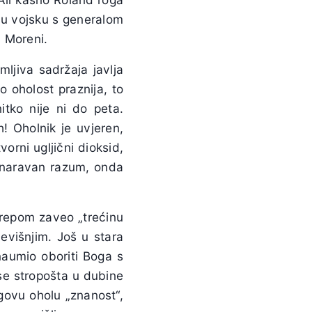
oju vojsku s generalom
 Moreni.
jiva sadržaja javlja
o oholost praznija, to
tko nije ni do peta.
h! Oholnik je uvjeren,
rni ugljični dioksid,
u naravan razum, onda
m repom zaveo „trećinu
vevišnjim. Još u stara
 naumio oboriti Boga s
se stropošta u dubine
egovu oholu „znanost“,