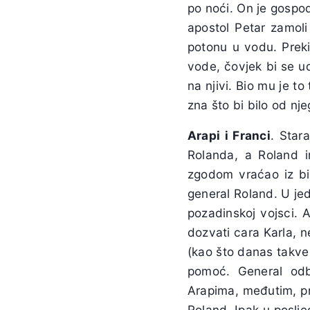
po noći. On je gospod
apostol Petar zamol
potonu u vodu. Prek
vode, čovjek bi se ud
na njivi. Bio mu je t
zna što bi bilo od nje
Arapi i Franci
. Star
Rolanda, a Roland i
zgodom vraćao iz bit
general Roland. U je
pozadinskoj vojsci. 
dozvati cara Karla, n
(kao što danas takve
pomoć. General odb
Arapima, međutim, pri
Roland. Ipak u poslje