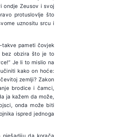
i ondje Zeusov i svoj
ravo protuslovlje što
svome uznositu srcu i
e-takve pameti čovjek
 bez obzira što je to
e!“ Je li to mislio na
učiniti kako on hoće:
čevitoj zemlji? Zakon
anje brodice i čamci,
ada ja kažem da može,
ojsci, onda može biti
ojnika ispred jednoga
a pješadiju da korača