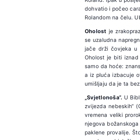
dohvatio i počeo cara
Rolandom na čelu. Ub
Oholost
je zrakopra
se uzaludna napregnut
jače drži čovjeka u
Oholost je biti iznad
samo da hoće: znanst
a iz pluća izbacuje 
umišljaju da je ta b
„Svjetlonoša“.
U Bibl
zvijezda nebeskih“ (O
vremena veliki prorok
njegova božanskoga p
paklene provalije. Št