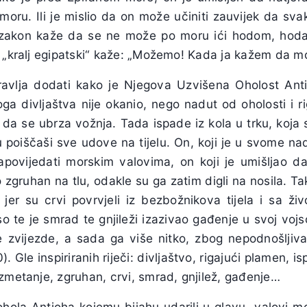
moru. Ili je mislio da on može učiniti zauvijek da sv
akon kaže da se ne može po moru ići hodom, hodati
n „kralj egipatski“ kaže: „Možemo! Kada ja kažem da 
ravlja dodati kako je Njegova Uzvišena Oholost Ant
oga divljaštva nije okanio, nego nadut od oholosti i 
da se ubrza vožnja. Tada ispade iz kola u trku, koja 
 poiščaši sve udove na tijelu. On, koji je u svome n
apovijedati morskim valovima, on koji je umišljao d
zgruhan na tlu, odakle su ga zatim digli na nosila. T
jer su crvi povrvjeli iz bezbožnikova tijela i sa živ
 te je smrad te gnjileži izazivao gađenje u svoj vojsc
zvijezde, a sada ga više nitko, zbog nepodnošljiv
0). Gle inspiriranih riječi: divljaštvo, rigajući plamen, i
zmetanje, zgruhan, crvi, smrad, gnjilež, gađenje…
ohola Antioha kojemu bijahu udarili u glavu „valovi mor