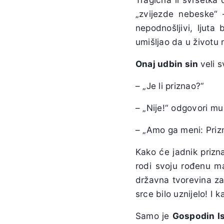
„zvijezde nebeske“ 
nepodnošljivi, ljuta
umišljao da u životu
Onaj udbin sin
veli 
– „Je li priznao?“
– „Nije!“ odgovori mu 
– „Amo ga meni: Priz
Kako će jadnik prizn
rodi svoju rođenu ma
državna tvorevina za
srce bilo uznijelo! I 
Samo je
Gospodin I