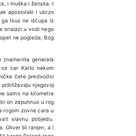
a, i muška i ženska. I
k apostolski i ubrzo
ga Isus ne iščupa iz
se snalazi u vodi nego
s opet ne pogleda, Bog
ao znamenita generala
i se car Karlo nekom
dničke čete predvodio
približavaju njegovoj
 ne samo na kilometre
a bi on zapuhnuo u rog
da rogom zovne cara u
ati slavnu pobjedu.
 Oliver bî ranjen, a i
 Ali kasno Roland roga