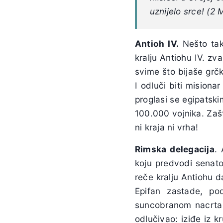
uznijelo srce! (2 
Antioh IV.
Nešto tak
kralju Antiohu IV. zv
svime što bijaše grčko
I odluči biti misiona
proglasi se egipatskim
100.000 vojnika. Zašt
ni kraja ni vrha!
Rimska delegacija
.
koju predvodi senato
reče kralju Antiohu 
Epifan zastade, po
suncobranom nacrta k
odlučivao: iziđe iz 