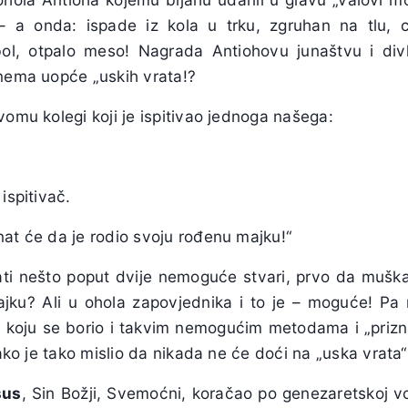
– a onda: ispade iz kola u trku, zgruhan na tlu, cr
 bol, otpalo meso! Nagrada Antiohovu junaštvu i div
 nema uopće „uskih vrata!?
svomu kolegi koji je ispitivao jednoga našega:
ispitivač.
nat će da je rodio svoju rođenu majku!“
ati nešto poput dvije nemoguće stvari, prvo da muškar
jku? Ali u ohola zapovjednika i to je – moguće! Pa
 koju se borio i takvim nemogućim metodama i „prizn
kako je tako mislio da nikada ne će doći na „uska vrata
sus
, Sin Božji, Svemoćni, koračao po genezaretskoj vo