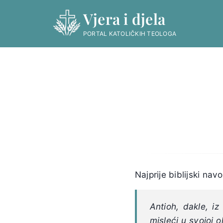
Skip
Vjera i djela
to
content
PORTAL KATOLIČKIH TEOLOGA
Najprije biblijski nav
Antioh, dakle, iz
misleći u svojoj 