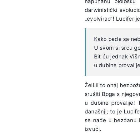
napuhanu biološku 
darwinistički evoluci
„evolvirao“! Lucifer j
Kako pade sa neb
U svom si srcu g
Bit ću jednak Viš
u dubine provalije
Želi li to onaj bezbo
srušiti Boga s njegova
u dubine provalije! T
današnji; to je Luci
se nađe u bezdanu i
izvući.