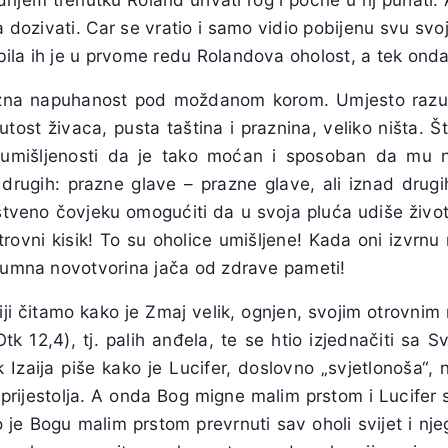
 dozivati. Car se vratio i samo vidio pobijenu svu sv
ila ih je u prvome redu Rolandova oholost, a tek onda
zna napuhanost pod moždanom korom. Umjesto razuml
ost živaca, pusta taština i praznina, veliko ništa. Št
 umišljenosti da je tako moćan i sposoban da mu ni
 drugih: prazne glave – prazne glave, ali iznad drugi
veno čovjeku omogućiti da u svoja pluća udiše životvo
otrovni kisik! To su oholice umišljene! Kada oni izvrn
ezumna novotvorina jača od zdrave pameti!
iji čitamo kako je Zmaj velik, ognjen, svojim otrovni
tk 12,4), tj. palih anđela, te se htio izjednačiti sa S
 Izaija piše kako je Lucifer, doslovno „svjetlonoša“,
rijestolja. A onda Bog migne malim prstom i Lucifer 
o je Bogu malim prstom prevrnuti sav oholi svijet i nj