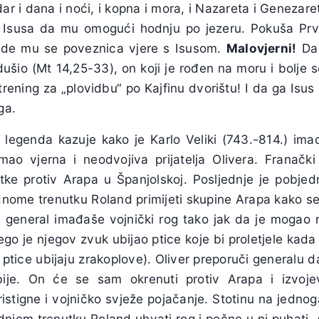
ar i dana i noći, i kopna i mora, i Nazareta i Genezaret
i Isusa da mu omogući hodnju po jezeru. Pokuša Prva
ide mu se poveznica vjere s Isusom.
Malovjerni!
Da 
ušio (Mt 14,25-33), on koji je rođen na moru i bolje 
o trening za „plovidbu“ po Kajfinu dvorištu! I da ga Isu
ga.
a legenda kazuje kako je Karlo Veliki (743.-814.) im
mao vjerna i neodvojiva prijatelja Olivera. Franačk
ke protiv Arapa u Španjolskoj. Posljednje je pobje
dnome trenutku Roland primijeti skupine Arapa kako se 
A general imađaše vojnički rog tako jak da je mogao
ego je njegov zvuk ubijao ptice koje bi proletjele kad
 ptice ubijaju zrakoplove). Oliver preporuči generalu 
ije. On će se sam okrenuti protiv Arapa i izvojev
stigne i vojničko svježe pojačanje. Stotinu na jednoga.
dnjem trenutku Roland uhvati rog i počne u nj puhati.