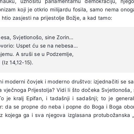
nauku, uznositu parlamentarnu demokraciju, njego
onizam koji je otkrio milijardu fosila, samo nema ono
e htio zasjesti na prijestolje Božje, a kad tamo:
esa, Svjetlonošo, sine Zorin…
ovorio: Uspet ću se na nebesa…
njemu. A sruši se u Podzemlje,
 (Iz 14,12-15).
žni moderni čovjek i moderno društvo: izjednačiti se 
 vječnoga Prijestolja? Vidi li što dočeka Svjetlonoša, 
o je kralj Epifan, i tadašnji i sadašnji; to je genera
fer: da se propne do neba i popne do Boga i Boga obor
z kojega ga i sva njegova izglasana protubožanska 