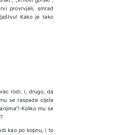
vi provrvjeli, smrad
ljaštvu! Kako je tako
ac rodi, i, drugo, da
 mu se raspade cijela
anjima“! Koliko mu se
“?
di kao po kopnu, i to