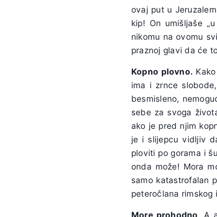
ovaj put u Jeruzalem
kip! On umišljaše „u
nikomu na ovomu svij
praznoj glavi da će to
Kopno plovno.
Kako 
ima i zrnce slobode,
besmisleno, nemoguće:
sebe za svoga života
ako je pred njim kop
je i slijepcu vidlji
ploviti po gorama i 
onda može! Mora moći
samo katastrofalan p
peteročlana rimskog 
More prohodno
. A 