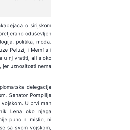
kabejaca o sirijskom
 pretjerano oduševljen
logija, politika, moda.
uze Peluzij i Memfis i
u nj vratiti, ali s oko
, jer uznositosti nema
iplomatska delegacija
om. Senator Pompilije
m vojskom. U prvi mah
rnik Lena oko njega
je puno ni mislio, ni
i se sa svom vojskom,