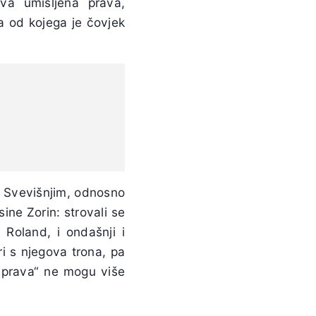
va umišljena prava,
ga od kojega je čovjek
sa Svevišnjim, odnosno
sine Zorin: strovali se
l Roland, i ondašnji i
i s njegova trona, pa
„prava“ ne mogu više