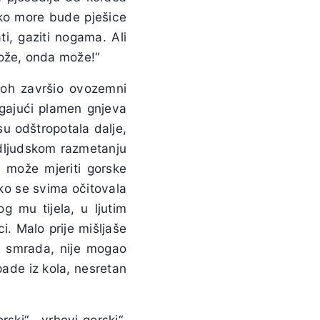
ako more bude pješice
, gaziti nogama. Ali
može, onda može!“
ioh završio ovozemni
rigajući plamen gnjeva
su odštropotala dalje,
adljudskom razmetanju
a može mjeriti gorske
ako se svima očitovala
og mu tijela, u ljutim
i. Malo prije mišljaše
a smrada, nije mogao
spade iz kola, nesretan
ski“, „vrhovi gorski“,