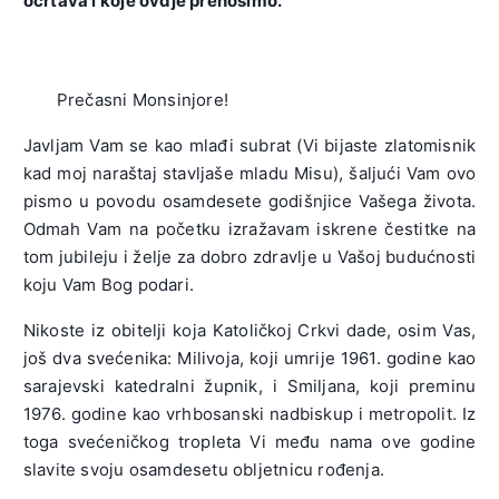
ocrtava i koje ovdje prenosimo.
Prečasni Monsinjore!
Javljam Vam se kao mlađi subrat (Vi bijaste zlatomisnik
kad moj naraštaj stavljaše mladu Misu), šaljući Vam ovo
pismo u povodu osamdesete godišnjice Vašega života.
Odmah Vam na početku izraža­vam iskrene čestitke na
tom jubileju i želje za dobro zdravlje u Vašoj budućnosti
koju Vam Bog podari.
Nikoste iz obitelji koja Katoličkoj Crkvi dade, osim Vas,
još dva svećenika: Milivoja, koji umrije 1961. godine kao
sarajevski katedralni župnik, i Smiljana, koji preminu
1976. godine kao vrhbosanski nadbiskup i metropolit. Iz
toga svećeničkog tropleta Vi među nama ove godine
slavite svoju osamdesetu obljetnicu rođenja.