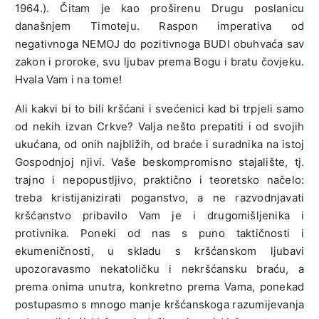
1964.). Čitam je kao proširenu Drugu poslanicu
današnjem Timoteju. Raspon imperativa od
negativnoga NEMOJ do pozitivnoga BUDI obuhvaća sav
zakon i pro­roke, svu ljubav prema Bogu i bratu čovjeku.
Hvala Vam i na tome!
Ali kakvi bi to bili kršćani i svećenici kad bi trpjeli samo
od nekih izvan Crkve? Valja nešto prepatiti i od svojih
ukućana, od onih najbli­žih, od braće i suradnika na istoj
Gospodnjoj njivi. Vaše beskompromi­sno stajalište, tj.
trajno i nepopustljivo, praktično i teoretsko načelo:
treba kristijanizirati poganstvo, a ne razvodnjavati
kršćanstvo pribavilo Vam je i drugomišljenika i
protivnika. Poneki od nas s puno taktičnosti i
ekumeničnosti, u skladu s kršćanskom ljubavi
upozoravasmo nekatoličku i nekršćansku braću, a
prema onima unutra, konkretno prema Vama, ponekad
postupasmo s mnogo manje kršćanskoga razumijevanja