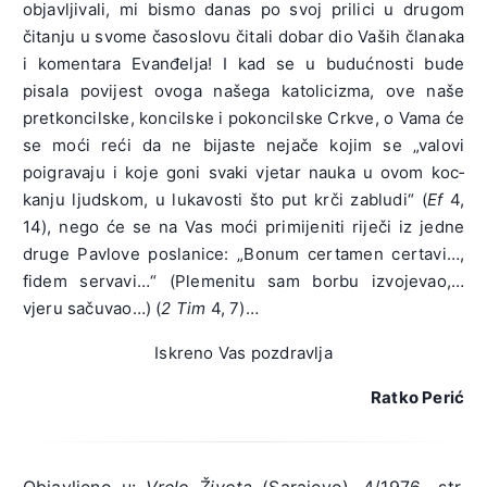
objavljivali, mi bismo danas po svoj prilici u drugom
čitanju u svome časoslovu čitali dobar dio Vaših članaka
i komentara Evanđelja! I kad se u budućnosti bude
pisala povijest ovoga našega katolicizma, ove naše
pretkoncilske, koncilske i pokoncilske Crkve, o Vama će
se moći reći da ne bijaste nejače kojim se „valovi
poigravaju i koje goni svaki vjetar nauka u ovom koc­
kanju ljudskom, u lukavosti što put krči zabludi“ (
Ef
4,
14), nego će se na Vas moći primijeniti riječi iz jedne
druge Pavlove poslanice: „Bonum certamen certavi…,
fidem servavi…“ (Plemenitu sam borbu izvojevao,…
vjeru sačuvao…) (
2 Tim
4, 7)…
Iskreno Vas pozdravlja
Ratko Perić