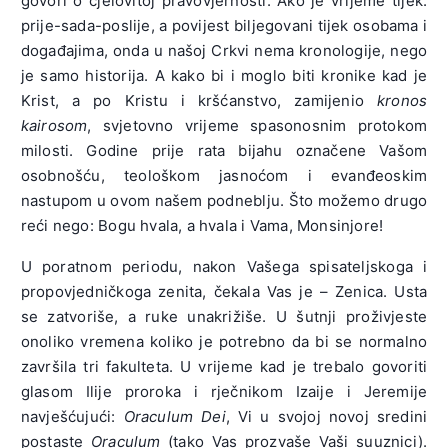
govori o cjelovitoj pravovjernosti. Ako je vrijeme tijek:
prije-sada-poslije, a povijest biljegovani tijek osobama i
događajima, onda u našoj Crkvi nema kronologije, nego
je samo historija. A kako bi i moglo biti kronike kad je
Krist, a po Kristu i kršćanstvo, zamijenio
kronos
kairosom
, svjetovno vrijeme spasonos­nim protokom
milosti. Godine prije rata bijahu označene Vašom
osobnošću, teološkom jasnoćom i evanđeoskim
nastupom u ovom našem podneblju. Što možemo drugo
reći nego: Bogu hvala, a hvala i Vama, Monsinjore!
U poratnom periodu, nakon Vašega spisateljskoga i
propovjedničkoga zenita, čekala Vas je – Zenica. Usta
se zatvoriše, a ruke unakrižiše. U šutnji proživjeste
onoliko vremena koliko je potrebno da bi se nor­malno
završila tri fakulteta. U vrijeme kad je trebalo govoriti
glasom Ilije proroka i rječnikom Izaije i Jeremije
navješćujući:
Oraculum Dei
, Vi u svojoj novoj sredini
postaste
Oraculum
(tako Vas prozvaše Vaši suuznici).