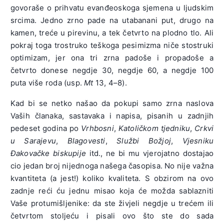
govoraše o prihvatu evanđeoskoga sjemena u ljudskim
srcima. Jedno zrno pade na utabanani put, drugo na
kamen, treće u pirevinu, a tek četvrto na plodno tlo. Ali
pokraj toga trostruko teškoga pesimizma niče stostruki
optimizam, jer ona tri zrna padoše i propadoše a
četvrto donese negdje 30, negdje 60, a negdje 100
puta više roda (usp.
Mt
13, 4–8).
Kad bi se netko našao da pokupi samo zrna naslova
Vaših članaka, sastavaka i napisa, pisanih u zadnjih
pedeset godina po
Vrhbosni
,
Katoličkom tjedniku
,
Crkvi
u Sarajevu
,
Blagovesti
,
Službi Božjoj
,
Vje­sniku
Đakovačke biskupije
itd., ne bi mu vjerojatno dostajao
cio jedan broj nijednoga našega časopisa. No nije važna
kvantiteta (a jest!) koli­ko kvaliteta. S obzirom na ovo
zadnje reći ću jednu misao koja će možda sablazniti
Vaše protumišljenike: da ste živjeli negdje u trećem ili
četvrtom stoljeću i pisali ovo što ste do sada