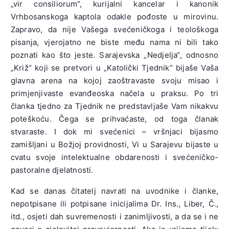
„vir consiliorum“, kurijalni kancelar i ka­nonik
Vrhbosanskoga kaptola odakle pođoste u mirovinu.
Zapravo, da nije Vašega svećeničkoga i teološkoga
pisanja, vjerojatno ne biste među nama ni bili tako
poznati kao što jeste. Sarajevska „Nedjelja“, odnos­no
„Križ“ koji se pretvori u „Katolički Tjednik“ bijaše Vaša
glavna arena na kojoj zaoštravaste svoju misao i
primjenjivaste evanđeoska načela u praksu. Po tri
članka tjedno za Tjednik ne predstavljaše Vam ni­kakvu
poteškoću. Čega se prihvaćaste, od toga članak
stvaraste. I dok mi svećenici – vršnjaci bijasmo
zamišljani u Božjoj providnosti, Vi u Sarajevu bijaste u
cvatu svoje intelektualne obdarenosti i svećeničko-
pastoralne djelatnosti.
Kad se danas čitatelj navrati na uvodnike i članke,
nepotpisane ili potpisane inicijalima Dr. Ins., Liber, Č.,
itd., osjeti dah suvremenosti i zanimljivosti, a da se i ne