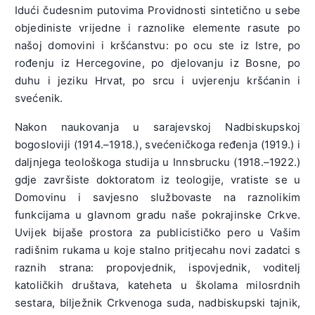
Idući čudesnim putovima Providnosti sintetično u sebe
objediniste vrijedne i raznolike elemente rasute po
našoj domovini i kršćanstvu: po ocu ste iz Istre, po
rođenju iz Hercegovine, po djelovanju iz Bosne, po
duhu i jeziku Hrvat, po srcu i uvjerenju kršćanin i
svećenik.
Nakon naukovanja u sarajevskoj Nadbiskupskoj
bogosloviji (1914.–1918.), svećeničkoga ređenja (1919.) i
daljnjega teološkoga studija u Innsbrucku (1918.–1922.)
gdje završiste doktoratom iz teologije, vratiste se u
Domovinu i savjesno službovaste na raznolikim
funkcijama u glavnom gradu naše pokrajinske Crkve.
Uvijek bijaše prostora za publi­cističko pero u Vašim
radišnim rukama u koje stalno pritjecahu novi zadatci s
raznih strana: propovjednik, ispovjednik, voditelj
katoličkih društava, kateheta u školama milosrdnih
sestara, bilježnik Crkvenoga suda, nadbiskupski tajnik,