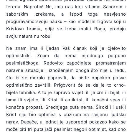
terenu. Napro­tiv! No, ima nas koji vitlamo Saborom i
saborskim izrekama, a ispod toga nesvjesno
proguravamo svoju nauku – kao moderni trgovci koji u
Kristovu hramu, gdje se treba moliti Bogu, prodaju
svoju naturalnu robu!
Ne znam ima li ijedan Vaš članak koji je cjelovito
optimistički. Znam da nema nijednoga potpuno
pesimističkoga. Redovito započi­njete promatranjem
naravne situacije i iznošenjem onoga što nije u re­du,
što bi se moralo popraviti, da biste napokon posve
optimistično završili. Prigovorit će se da je to crno-
bijela tehnika. A to je zapravo svijet: ili je crn ili bijel, ili
tama ili svjetlo, ili Krist ili antikrist, ili ko­načni spas ili
konačna propast. Srednjega puta nema. Široki ili uski!
Krist nije bio optimist s obzirom na ranjenu ljudsku
narav. Dapače, u jednoj je usporedbi pokazao kako se
može biti tri puta jači pesimist negoli optimist, kad ono