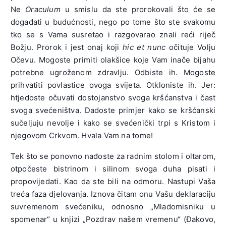
Ne
Oraculum
u smislu da ste prorokovali što će se
događati u budućnosti, nego po tome što ste svakomu
tko se s Vama susretao i razgovarao znali reći riječ
Božju. Prorok i jest onaj koji
hic et nunc
očituje Volju
Očevu. Mogoste primiti olakšice koje Vam inače bijahu
potrebne ugroženom zdravlju. Odbiste ih. Mogoste
prihvatiti povlasti­ce ovoga svijeta. Otkloniste ih. Jer:
htjedoste očuvati dostojanstvo svoga kršćanstva i čast
svoga svećeništva. Dadoste primjer kako se kršćanski
sučeljuju nevolje i kako se svećenički trpi s Kristom i
nje­govom Crkvom. Hvala Vam na tome!
Tek što se ponovno nađoste za radnim stolom i oltarom,
otpočeste bistrinom i silinom svoga duha pisati i
propovijedati. Kao da ste bili na odmoru. Nastupi Vaša
treća faza djelovanja. Iznova čitam onu Vašu deklaraciju
suvremenom svećeniku, odnosno „Mladomisniku u
spomenar“ u knjizi „Pozdrav našem vremenu“ (Đakovo,