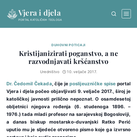
Skip
Vjera i djela
to
content
PORTAL KATOLIČKIH TEOLOGA
DUHOVNI POTICAJI
Kristijanizirati poganstvo, a ne
razvodnjavati kršćanstvo
Uredništvo
10. veljače 2017.
Dr. Čedomil Čekada
, čije je
poslijeuzničke spise
portal
Vjera i djela počeo objavljivati 9. veljače 2017., široj je
katoličkoj javnosti prilično nepoznat. O osamdesetoj
obljetnici njegova rođenja (6. studenoga 1896. –
1976.) tada mladi profesor na sarajevskoj Bogosloviji,
a danas biskup mostarsko-duvanjski Ratko Perić
uputio mu je sljedeće otvoreno pismo koje ga izvrsno