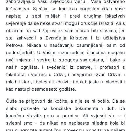
zaboravljajući Vašu svjedočku vjeru i Vaše ostvareno
kršćanstvo. Sje­ćam se kad kao bogoslov čitah Vaše
napise; u sebi mišljah i pred dru­gima iskazivah
uvjerenje da se neke stvari mogu i drukčije izraziti. Ali s
obzirom na sadržaj uvijek sam morao biti s Vama, jer
ste zahvaćali s Evanđelja Kristova i iz učiteljstva
Petrova. Nikada u naučavanju osu­mnjičeni, osim od
nedosljednih. U Vašim raznorodnim člancima mo­gahu
naći mjesta i sestre iz strogoga samostana, i bake s
naših ognjišta, i svećenici iz pastve, i profesori s
fakulteta, i vjernici u Crkvi, i nevjer­nici izvan Crkve, i
mladi i stari, i bolesni i zdravi – i dok bijaste u mla­dosti i
kad nastupi osamdeseto godište.
Čuše se prigovori da kočite, a nije se ni pošlo. Da se
slabo poziva­te na koncilske dokumente i duh. Da
konačno stavite pero u pernicu. Ali svjesni ste – i
svjesni smo – da nikad ne napisaste nijedne koja bi
imalo ugrozila autentičnu provedbu Koncila na našem