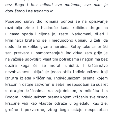
bez Boga i bez milosti sve možemo, sve nam je
dopušteno i ne trebamo ih
.
Posebno surov dio romana odnosi se na opisivanje
razdoblja zime i hladnoće kada količina droge na
ulicama opada i cijena joj raste. Narkomani, dileri i
kriminalci brutalno se i međusobno ubijaju u želji da
dođu do nekoliko grama heroina. Selby tako američki
san pretvara u samorazarajući individualizam gdje je
najvažnije udovoljiti vlastitim potrebama i nagonima bez
obzira koga će se morati uništiti. I kršćanstvo
nezahvalnosti uključuje jedan oblik individualizma koji
iznutra izjeda kršćanina. Individualizam prema kojem
kršćanin ostaje zatvoren u sebe, nesposoban za susret
s drugim kršćanima, sa zajednicom, s milošću i s
Bogom. Individualizam prema kojem kršćanin sve druge
kršćane vidi kao vlastite odraze u ogledalu, kao zle,
grešne i pokvarene, zbog čega ostaje nesposoban