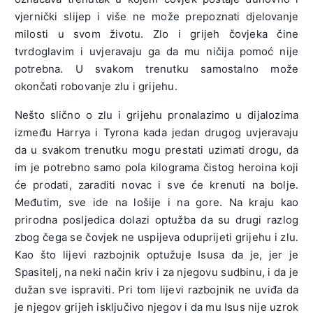
vjernički slijep i više ne može prepoznati djelovanje
milosti u svom životu. Zlo i grijeh čovjeka čine
tvrdoglavim i uvjeravaju ga da mu ničija pomoć nije
potrebna. U svakom trenutku samostalno može
okončati robovanje zlu i grijehu.
Nešto slično o zlu i grijehu pronalazimo u dijalozima
između Harrya i Tyrona kada jedan drugog uvjeravaju
da u svakom trenutku mogu prestati uzimati drogu, da
im je potrebno samo pola kilograma čistog heroina koji
će prodati, zaraditi novac i sve će krenuti na bolje.
Međutim, sve ide na lošije i na gore. Na kraju kao
prirodna posljedica dolazi optužba da su drugi razlog
zbog čega se čovjek ne uspijeva oduprijeti grijehu i zlu.
Kao što lijevi razbojnik optužuje Isusa da je, jer je
Spasitelj, na neki način kriv i za njegovu sudbinu, i da je
dužan sve ispraviti. Pri tom lijevi razbojnik ne uviđa da
je njegov grijeh isključivo njegov i da mu Isus nije uzrok