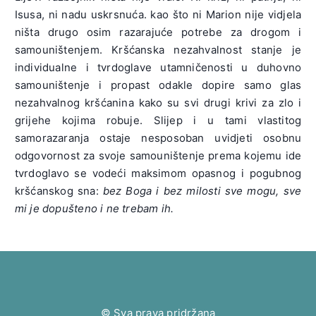
Isusa, ni nadu uskrsnuća. kao što ni Marion nije vidjela
ništa drugo osim razarajuće potrebe za drogom i
samouništenjem. Kršćanska nezahvalnost stanje je
individualne i tvrdoglave utamničenosti u duhovno
samouništenje i propast odakle dopire samo glas
nezahvalnog kršćanina kako su svi drugi krivi za zlo i
grijehe kojima robuje. Slijep i u tami vlastitog
samorazaranja ostaje nesposoban uvidjeti osobnu
odgovornost za svoje samouništenje prema kojemu ide
tvrdoglavo se vodeći maksimom opasnog i pogubnog
kršćanskog sna:
bez Boga i bez milosti sve mogu, sve
mi je dopušteno i ne trebam ih.
© Sva prava pridržana