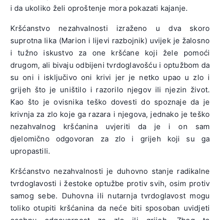
i da ukoliko želi oproštenje mora pokazati kajanje.
Kršćanstvo nezahvalnosti izraženo u dva skoro
suprotna lika (Marion i lijevi razbojnik) uvijek je žalosno
i tužno iskustvo za one kršćane koji žele pomoći
drugom, ali bivaju odbijeni tvrdoglavošću i optužbom da
su oni i isključivo oni krivi jer je netko upao u zlo i
grijeh što je uništilo i razorilo njegov ili njezin život.
Kao što je ovisnika teško dovesti do spoznaje da je
krivnja za zlo koje ga razara i njegova, jednako je teško
nezahvalnog kršćanina uvjeriti da je i on sam
djelomično odgovoran za zlo i grijeh koji su ga
upropastili.
Kršćanstvo nezahvalnosti je duhovno stanje radikalne
tvrdoglavosti i žestoke optužbe protiv svih, osim protiv
samog sebe. Duhovna ili nutarnja tvrdoglavost mogu
toliko otupiti kršćanina da neće biti sposoban uvidjeti