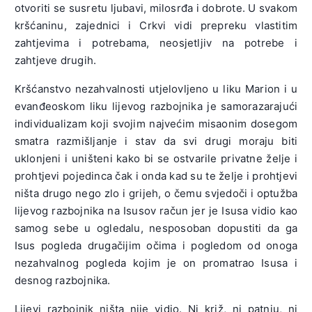
otvoriti se susretu ljubavi, milosrđa i dobrote. U svakom
kršćaninu, zajednici i Crkvi vidi prepreku vlastitim
zahtjevima i potrebama, neosjetljiv na potrebe i
zahtjeve drugih.
Kršćanstvo nezahvalnosti utjelovljeno u liku Marion i u
evanđeoskom liku lijevog razbojnika je samorazarajući
individualizam koji svojim najvećim misaonim dosegom
smatra razmišljanje i stav da svi drugi moraju biti
uklonjeni i uništeni kako bi se ostvarile privatne želje i
prohtjevi pojedinca čak i onda kad su te želje i prohtjevi
ništa drugo nego zlo i grijeh, o čemu svjedoči i optužba
lijevog razbojnika na Isusov račun jer je Isusa vidio kao
samog sebe u ogledalu, nesposoban dopustiti da ga
Isus pogleda drugačijim očima i pogledom od onoga
nezahvalnog pogleda kojim je on promatrao Isusa i
desnog razbojnika.
Lijevi razbojnik ništa nije vidio. Ni križ, ni patnju, ni