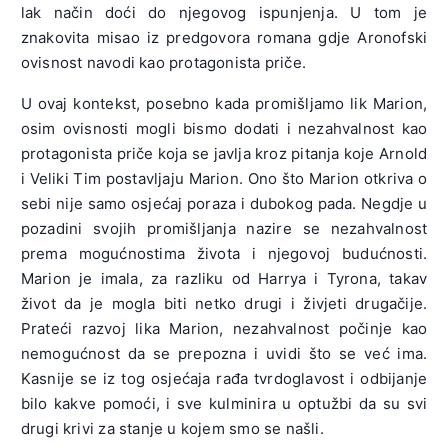
lak način doći do njegovog ispunjenja. U tom je
znakovita misao iz predgovora romana gdje Aronofski
ovisnost navodi kao protagonista priče.
U ovaj kontekst, posebno kada promišljamo lik Marion,
osim ovisnosti mogli bismo dodati i nezahvalnost kao
protagonista priče koja se javlja kroz pitanja koje Arnold
i Veliki Tim postavljaju Marion. Ono što Marion otkriva o
sebi nije samo osjećaj poraza i dubokog pada. Negdje u
pozadini svojih promišljanja nazire se nezahvalnost
prema mogućnostima života i njegovoj budućnosti.
Marion je imala, za razliku od Harrya i Tyrona, takav
život da je mogla biti netko drugi i živjeti drugačije.
Prateći razvoj lika Marion, nezahvalnost počinje kao
nemogućnost da se prepozna i uvidi što se već ima.
Kasnije se iz tog osjećaja rađa tvrdoglavost i odbijanje
bilo kakve pomoći, i sve kulminira u optužbi da su svi
drugi krivi za stanje u kojem smo se našli.