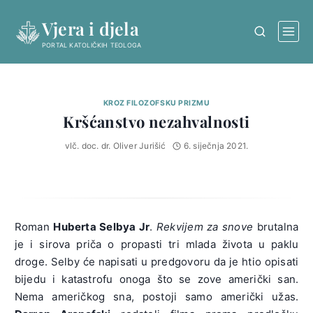
Skip
Vjera i djela
to
content
PORTAL KATOLIČKIH TEOLOGA
KROZ FILOZOFSKU PRIZMU
Kršćanstvo nezahvalnosti
vlč. doc. dr. Oliver Jurišić
6. siječnja 2021.
Roman
Huberta Selbya Jr
.
Rekvijem za snove
brutalna
je i sirova priča o propasti tri mlada života u paklu
droge. Selby će napisati u predgovoru da je htio opisati
bijedu i katastrofu onoga što se zove američki san.
Nema američkog sna, postoji samo američki užas.