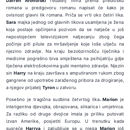
Darren Aronofski
redatelj filma prema predlošku
romana u predgovoru romanu napisat će kako je
ovisnost glavni lik romana. Priča se vrti oko četiri lika.
Sara
majka jednog od glavnih likova usamljena je žena
koja postaje opčinjena pozivom da se natječe u još
nepostojećem televizijskom natjecanju zbog čega
počinje piti pilule za mršavljenje koje loše utječu na
njezino zdravlje. Na kraju bezobzirnošću liječnika i
medicine pogrešno biva smještena na psihijatriju gdje
liječena elektrošokovima gubi mentalno zdravlje. Njezin
sin
Harry
na kraju završava s amputiranom rukom zbog
gangrene od upotrebe zaraženog pribora za drogiranje,
a njegov prijatelj
Tyron
u zatvoru.
Posebno je tragična sudbina četvrtog lika
. Marion
je
inteligentna djevojka, obrazovana, slikarica i umjetnica.
Za razliku od druge dvojice imala je priliku putovati
izvan Amerike, posjetiti Europu. U trenutku kada
susreće
Harrya
i zaljubljuje se u njega
Marion
još