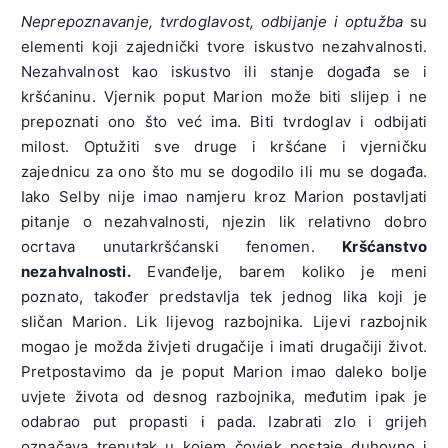
Neprepoznavanje, tvrdoglavost, odbijanje i optužba
su
elementi koji zajednički tvore iskustvo nezahvalnosti.
Nezahvalnost kao iskustvo ili stanje događa se i
kršćaninu. Vjernik poput Marion može biti slijep i ne
prepoznati ono što već ima. Biti tvrdoglav i odbijati
milost. Optužiti sve druge i kršćane i vjerničku
zajednicu za ono što mu se dogodilo ili mu se događa.
Iako Selby nije imao namjeru kroz Marion postavljati
pitanje o nezahvalnosti, njezin lik relativno dobro
ocrtava unutarkršćanski fenomen.
Kršćanstvo
nezahvalnosti.
Evanđelje, barem koliko je meni
poznato, također predstavlja tek jednog lika koji je
sličan Marion. Lik lijevog razbojnika. Lijevi razbojnik
mogao je možda živjeti drugačije i imati drugačiji život.
Pretpostavimo da je poput Marion imao daleko bolje
uvjete života od desnog razbojnika, međutim ipak je
odabrao put propasti i pada. Izabrati zlo i grijeh
označava trenutak u kojem čovjek postaje duhovno i