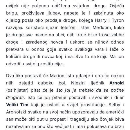
uvijek nije potpuno uništena svijetom droge. Osjeća
brigu, proživljava ljubav, napeta je i zabrinuta oko
cijelog posla oko prodaje droge, kojega Harry i Tyron
razvijaju koristeći njezin telefon i stan. Međutim, kako
je droge sve manje na ulici, njih troje brzo troše zalihe
droge i zarađenog novca i uskoro se njihov odnos
pretvara u odnos gdje svatko svakoga vara i laže o
količini droge ili novca koji ima. Sve to na kraju Marion
odvodi u svijet prostitucije.
Dva lika postavit će Marion isto pitanje i ona će nakon
njih osjetiti duboku bol. Njezin liječnik
Arnold
(psihijatar) pitat će je
što joj je trebalo da se počne
drogirati
. Isto će joj pitanje postaviti i svodnik i diler
Veliki Tim
koji je uvlači u svijet prostitucije. Selby i
Aronofski svatko na svoj način upozoravaju da američki
san može biti put u propast i tragediju ako čovjek biva
nezahvalan za ono što već jest i ima i pokušava na brz i