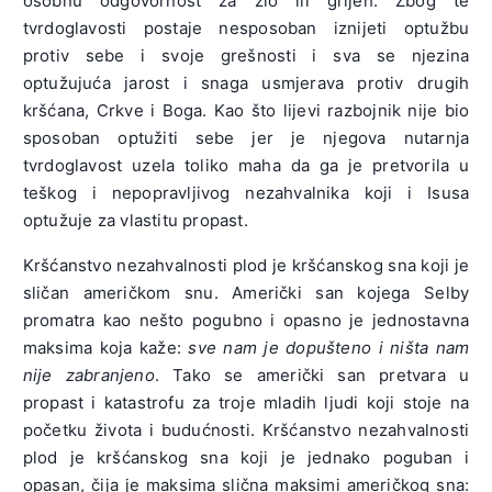
osobnu odgovornost za zlo ili grijeh. Zbog te
tvrdoglavosti postaje nesposoban iznijeti optužbu
protiv sebe i svoje grešnosti i sva se njezina
optužujuća jarost i snaga usmjerava protiv drugih
kršćana, Crkve i Boga. Kao što lijevi razbojnik nije bio
sposoban optužiti sebe jer je njegova nutarnja
tvrdoglavost uzela toliko maha da ga je pretvorila u
teškog i nepopravljivog nezahvalnika koji i Isusa
optužuje za vlastitu propast.
Kršćanstvo nezahvalnosti plod je kršćanskog sna koji je
sličan američkom snu. Američki san kojega Selby
promatra kao nešto pogubno i opasno je jednostavna
maksima koja kaže:
sve nam je dopušteno i ništa nam
nije zabranjeno
. Tako se američki san pretvara u
propast i katastrofu za troje mladih ljudi koji stoje na
početku života i budućnosti. Kršćanstvo nezahvalnosti
plod je kršćanskog sna koji je jednako poguban i
opasan, čija je maksima slična maksimi američkog sna: